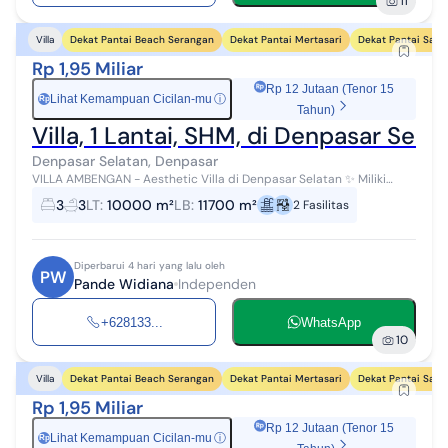
11
Dekat Pantai Beach Serangan
Dekat Pantai Mertasari
Dekat Pantai Sanu
Villa
Rp 1,95 Miliar
Rp 12 Jutaan (Tenor 15
Lihat Kemampuan Cicilan-mu
ⓘ
Rp
Tahun)
Villa, 1 Lantai, SHM, di Denpasar Selat
Denpasar Selatan, Denpasar
VILLA AMBENGAN - Aesthetic Villa di Denpasar Selatan ✨ Miliki
hunian modern dengan view sawah di lokasi premium Jl.
3
3
LT
:
10000 m²
LB
:
11700 m²
2
Fasilitas
Diponegoro, Sesetan. Cocok u...
Diperbarui 4 hari yang lalu oleh
PW
Pande Widiana
Independen
+628133...
WhatsApp
10
Dekat Pantai Beach Serangan
Dekat Pantai Mertasari
Dekat Pantai Sanu
Villa
Rp 1,95 Miliar
Rp 12 Jutaan (Tenor 15
Lihat Kemampuan Cicilan-mu
ⓘ
Rp