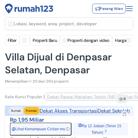
Pasang Iklan
Lokasi, keyword, area, project, developer
Filter
Properti Baru
Properti dengan video
Harga
Villa Dijual di Denpasar
Selatan, Denpasar
Menampilkan 1-20 dari 293 properti
Kata Kunci Populer
|
Dekat Pantai Matahari Terbit (98)
Dekat Pa
8
Dekat Akses Transportasi
Dekat Sekolah
Rumah
Premier
Rp 1,95 Miliar
Rp 12 Jutaan (Tenor 15
Lihat Kemampuan Cicilan-mu
ⓘ
Rp
Tahun)