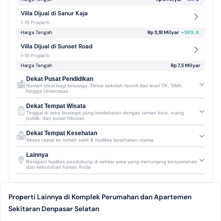
Villa Dijual di Sanur Kaja
1-19 Properti
Harga Tengah
Rp 5,18 Milyar
+
36
%
Villa Dijual di Sunset Road
1-19 Properti
Harga Tengah
Rp 7,5 Milyar
Dekat Pusat Pendidikan
Rumah ideal bagi keluarga. Dekat sekolah favorit dari level TK, SMA,
hingga Universitas.
Dekat Tempat Wisata
Tinggal di area strategis yang berdekatan dengan taman kota, ruang
publik, dan pusat hiburan.
Dekat Tempat Kesehatan
Akses cepat ke rumah sakit & fasilitas kesehatan utama
Lainnya
Beragam fasilitas pendukung di sekitar area yang menunjang kenyamanan
dan kebutuhan harian Anda
Properti Lainnya di Komplek Perumahan dan Apartemen
Sekitaran Denpasar Selatan