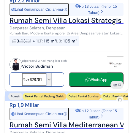
Rp 2,2 Miliar
Rp 13 Jutaan (Tenor 15
Lihat Kemampuan Cicilan-mu
ⓘ
Rp
Tahun)
Rumah Semi Villa Lokasi Strategis A
Denpasar Selatan, Denpasar
Rumah Baru Modern Kontemporer Di Area Denpasar Selatan Lokasi:
Sesetan Denpasar Selatan Tahun bangunan : 2026 Berapa Lantai : 2
3
3
1 + 1
LT
:
115 m²
LB
:
105 m²
Luas Tanah : 11...
Diperbarui 2 hari yang lalu oleh
Victor Budiman
+628781...
WhatsApp
10
Dekat Pantai Padang Galak
Dekat Pantai Sunrise
Dekat Pantai Matahar
Rumah
Rp 1,9 Miliar
Rp 12 Jutaan (Tenor 15
Lihat Kemampuan Cicilan-mu
ⓘ
Rp
Tahun)
Rumah Semi Villa Mediterranean Vie
Denpasar Selatan, Denpasar