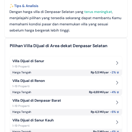
Tips & Analisis
Dengan harga villa di Denpasar Selatan yang
terus meningkat
,
menjelajahi pilihan yang tersedia sekarang dapat membantu Kamu
memahami kondisi pasar dan menemukan villa yang sesuai
sebelum harga bergerak lebih tinggi.
Pilihan Villa Dijual di Area dekat Denpasar Selatan
Villa Dijual di Sanur
1-19 Properti
Harga Tengah
Rp 5,5 Milyar
-2
%
Villa Dijual di Renon
1-19 Properti
Harga Tengah
Rp 4,69 Milyar
-4
%
Villa Dijual di Denpasar Barat
1-19 Properti
Harga Tengah
Rp 4,3 Milyar
-6
%
Villa Dijual di Sanur Kauh
1-19 Properti
Harga Tengah
Rp 5 Milyar
-4
%