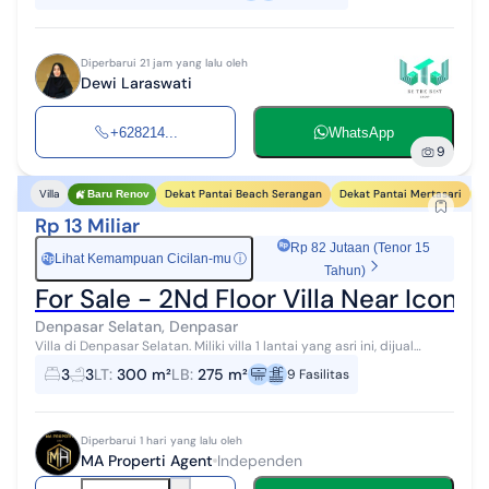
Diperbarui 21 jam yang lalu oleh
Dewi Laraswati
+628214...
WhatsApp
9
Dekat Pantai Beach Serangan
Dekat Pantai Mertasari
D
Villa
Baru Renov
Rp 13 Miliar
Rp 82 Jutaan (Tenor 15
Lihat Kemampuan Cicilan-mu
ⓘ
Rp
Tahun)
For Sale - 2Nd Floor Villa Near Icon M
Denpasar Selatan, Denpasar
Villa di Denpasar Selatan. Miliki villa 1 lantai yang asri ini, dijual
menghadirkan lingkungan fasilitas yang lengkap, cocok untuk Anda
3
3
LT
:
300 m²
LB
:
275 m²
9
Fasilitas
yang meng...
Diperbarui 1 hari yang lalu oleh
MA Properti Agent
Independen