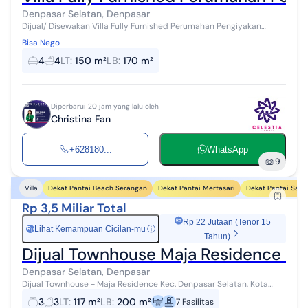
Denpasar Selatan, Denpasar
Dijual/ Disewakan Villa Fully Furnished Perumahan Pengiyakan
SANUR Kota: Kota Denpasar IMB: Ya (dlm proses) Dokumen Legal:
Bisa Nego
SHM, ITR Perumahan A...
4
4
LT
:
150 m²
LB
:
170 m²
Diperbarui 20 jam yang lalu oleh
Christina Fan
+628180...
WhatsApp
9
Dekat Pantai Beach Serangan
Dekat Pantai Mertasari
Dekat Pantai Sanu
Villa
Rp 3,5 Miliar Total
Rp 22 Jutaan (Tenor 15
Lihat Kemampuan Cicilan-mu
ⓘ
Rp
Tahun)
Dijual Townhouse Maja Residence De
Denpasar Selatan, Denpasar
Dijual Townhouse - Maja Residence Kec. Denpasar Selatan, Kota
Denpasar ±10 menit ke Pantai Sanur (±3 km) One Gate Security LT
3
3
LT
:
117 m²
LB
:
200 m²
7
Fasilitas
117 m² (8 x 14,6...