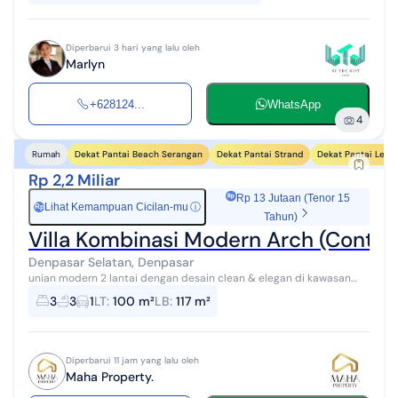
Diperbarui 3 hari yang lalu oleh
Marlyn
+628124...
WhatsApp
4
Dekat Pantai Beach Serangan
Dekat Pantai Strand
Dekat Pantai Legi
Rumah
Rp 2,2 Miliar
Rp 13 Jutaan (Tenor 15
Lihat Kemampuan Cicilan-mu
ⓘ
Rp
Tahun)
Villa Kombinasi Modern Arch (Contem
Denpasar Selatan, Denpasar
unian modern 2 lantai dengan desain clean & elegan di kawasan
Denpasar Selatan, cocok untuk keluarga muda yang mencari rumah
3
3
1
LT
:
100 m²
LB
:
117 m²
pertama maupun investo...
Diperbarui 11 jam yang lalu oleh
Maha Property.