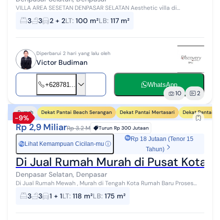
VILLA AREA SESETAN DENPASAR SELATAN Aesthetic villa di
Denpasar Selatan Lokasi premium + view sawah + dekat Pelabuhan
3
3
2 + 2
LT
:
100 m²
LB
:
117 m²
Benoa & Tol Denpasar + d...
Diperbarui 2 hari yang lalu oleh
Victor Budiman
+628781...
WhatsApp
10
2
Dekat Pantai Beach Serangan
Dekat Pantai Mertasari
Dekat Pantai S
Rumah
-9%
Rp 2,9 Miliar
Rp 3.2 M
Turun
Rp 300 Jutaan
Rp 18 Jutaan (Tenor 15
Lihat Kemampuan Cicilan-mu
ⓘ
Rp
Tahun)
Di Jual Rumah Murah di Pusat Kota I
Denpasar Selatan, Denpasar
Di Jual Rumah Mewah , Murah di Tengah Kota Rumah Baru Proses
Pembangunan Sudah jadi 90% hanya 21 Unit kawasan Private semi
3
3
1 + 1
LT
:
118 m²
LB
:
175 m²
villa Lokasi sangat str...