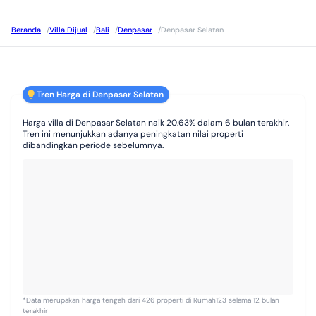
Beranda
/
Villa Dijual
/
Bali
/
Denpasar
/
Denpasar Selatan
Tren Harga di Denpasar Selatan
Harga villa di Denpasar Selatan naik 20.63% dalam 6 bulan terakhir.
Tren ini menunjukkan adanya peningkatan nilai properti
dibandingkan periode sebelumnya.
*Data merupakan harga tengah dari 426 properti di Rumah123 selama 12 bulan
terakhir