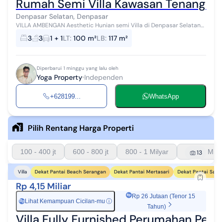
Rumah Semi Villa Kawasan Tenang Vie
Denpasar Selatan, Denpasar
VILLA AMBENGAN Aesthetic Hunian semi Villa di Denpasar Selatan
Lokasi premium :zap:view sawah :zap:dekat Pelabuhan Benoa
3
3
1 + 1
LT
:
100 m²
LB
:
117 m²
:zap:dekat public fasilt...
Diperbarui 1 minggu yang lalu oleh
Yoga Property
Independen
+628199...
WhatsApp
Pilih Rentang Harga Properti
100 - 400 jt
600 - 800 jt
800 - 1 Milyar
1 - 1.5 Mily
13
Dekat Pantai Beach Serangan
Dekat Pantai Mertasari
Dekat Pantai Sanu
Villa
Rp 4,15 Miliar
Rp 26 Jutaan (Tenor 15
Lihat Kemampuan Cicilan-mu
ⓘ
Rp
Tahun)
Villa Fully Furnished Perumahan Pen