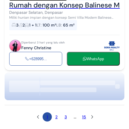
Rumah dengan Konsep Balinese Mode
Denpasar Selatan, Denpasar
Miliki hunian impian dengan konsep Semi Villa Modern Balinese
yang elegan. Perpaduan sempurna antara kenyamanan modern dan
3
2
1 + 1
LT
:
100 m²
LB
:
65 m²
ketenangan nuansa Bali...
Diperbarui 3 hari yang lalu oleh
Fenny Christine
+628995...
WhatsApp
1
2
3
...
15