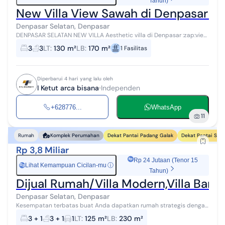
Tahun)
New Villa View Sawah di Denpasar Se
Denpasar Selatan, Denpasar
DENPASAR SELATAN NEW VILLA Aesthetic villa di Denpasar :zap:view
sawah :zap:dekat Pelabuhan Benoa :zap:dekat public fasiltas di
3
3
LT
:
130 m²
LB
:
170 m²
1
Fasilitas
Denpasar - Badung...
Diperbarui 4 hari yang lalu oleh
I Ketut arca bisana
Independen
+628776...
WhatsApp
11
Dekat Pantai Padang Galak
Dekat Pantai Sunr
Rumah
Komplek Perumahan
Rp 3,8 Miliar
Rp 24 Jutaan (Tenor 15
Lihat Kemampuan Cicilan-mu
ⓘ
Rp
Tahun)
Dijual Rumah/Villa Modern,Villa Baru
Denpasar Selatan, Denpasar
Kesempatan terbatas buat Anda dapatkan rumah strategis dengan
return investasi tinggi di Denpasar Selatan, Denpasar. Rumah ini
3 + 1
3 + 1
1
LT
:
125 m²
LB
:
230 m²
menawarkan lokasi y...