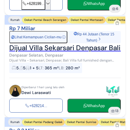
+628199...
WhatsApp
6
Dekat Pantai Beach Serangan
Dekat Pantai Mertasari
Dekat Pantai S
Rumah
Rp 7 Miliar
Rp 44 Jutaan (Tenor 15
Lihat Kemampuan Cicilan-mu
ⓘ
Rp
Tahun)
Dijual Villa Sekarsari Denpasar Bali L
Denpasar Selatan, Denpasar
Dijual Villa - Sekarsari, Denpasar, Bali Villa full furnished dengan
akses strategis, dekat Bypass Ngurah Rai dan fasilitas utama Bali.
5
5
1 + 5
LT
:
365 m²
LB
:
280 m²
Spesifika...
Diperbarui 1 hari yang lalu oleh
Dewi Laraswati
+628214...
WhatsApp
13
Dekat Pantai Padang Galak
Dekat Pantai Sunrise
Dekat Pantai Matahar
Rumah