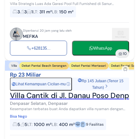
Villa Strategis Luas Ada Garasi Pool Full Furnished di Sanur
31/10/2025 (NO.231) (@Leo) Detail Property Dijual : Villa Provinsi : Bali
3
3
1
LT
:
311 m²
LB
:
150 m²
Lokasi...
Diperbarui 20 jam yang lalu oleh
MEFIKA
+628135...
WhatsApp
10
Dekat Pantai Beach Serangan
Dekat Pantai Mertasari
Dekat Pantai Sanu
Villa
Rp 23 Miliar
Rp 145 Jutaan (Tenor 15
Lihat Kemampuan Cicilan-mu
ⓘ
Rp
Tahun)
Villa Cantik di Jl. Danau Poso Denpa
Denpasar Selatan, Denpasar
Kesempatan terbatas buat Anda dapatkan villa nyaman dengan
return investasi tinggi di Denpasar Selatan, Denpasar. Villa ini
Bisa Nego
menawarkan kelengkapan...
5
5
LT
:
1000 m²
LB
:
400 m²
9
Fasilitas