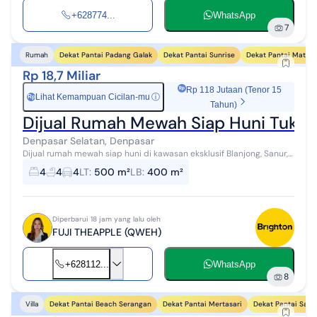
+628774...
WhatsApp
7
Dekat Pantai Padang Galak
Dekat Pantai Sunrise
Dekat Pantai Matahar
Rumah
Rp 18,7 Miliar
Rp 118 Jutaan (Tenor 15
Lihat Kemampuan Cicilan-mu
ⓘ
Rp
Tahun)
Dijual Rumah Mewah Siap Huni Tukad A
Denpasar Selatan, Denpasar
Dijual rumah mewah siap huni di kawasan eksklusif Blanjong, Sanur,
hanya 600 meter dari pantai. Lokasi sangat strategis, diapit oleh
4
4
4
LT
:
500 m²
LB
:
400 m²
hotel-hotel te...
Diperbarui 18 jam yang lalu oleh
FUJI THEAPPLE (QWEH)
+628112...
WhatsApp
8
Dekat Pantai Beach Serangan
Dekat Pantai Mertasari
Dekat Pantai Sanu
Villa