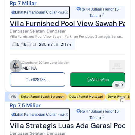
Rp 7 Miliar
Rp 44 Jutaan (Tenor 15
Lihat Kemampuan Cicilan-mu
ⓘ
Rp
Tahun)
Villa Furnished Pool View Sawah Park
Denpasar Selatan, Denpasar
Villa Furnished Pool View Sawah Parkiran Pendopo Strategis Sanur
31/10/2025 (NO.211) (@Tugus) Detail Property Dijual : Villa di Sanur,
5
6
1
LT
:
285 m²
LB
:
211 m²
Denpasar...
Diperbarui 20 jam yang lalu oleh
MEFIKA
+628135...
WhatsApp
19
Dekat Pantai Beach Serangan
Dekat Pantai Mertasari
Dekat Pantai Sanu
Villa
Rp 7,5 Miliar
Rp 47 Jutaan (Tenor 15
Lihat Kemampuan Cicilan-mu
ⓘ
Rp
Tahun)
Villa Strategis Luas Ada Garasi Pool F
Denpasar Selatan, Denpasar