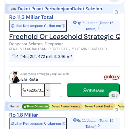
Dekat Pusat Perbelanjaan
Dekat Sekolah
Villa
Rp 11,3 Miliar Total
Rp 71 Jutaan (Tenor 15
Lihat Kemampuan Cicilan-mu
ⓘ
Rp
Tahun)
Freehold Or Leasehold Strategic Quie
Denpasar Selatan, Denpasar
ROYAL VILLAS BALI SANUR FREEHOLD / 50 YEARS LEASEHOLD
LUXURY VILLA CLUSTER IN NEARBY SANUR AT TUKAD YEH AYA RENON
4
4
2
LT
:
472 m²
LB
:
346 m²
DENPASAR, BALI total 13 Uni...
Diperbarui 1 minggu yang lalu oleh
Efa Rista
+628573...
WhatsApp
8
Dekat Pantai Karang
Dekat Pantai Sindhu
Dekat P
Rumah
Baru Dibangun
Rp 1,8 Miliar
Rp 11 Jutaan (Tenor 15
Lihat Kemampuan Cicilan-mu
ⓘ
Rp
Tahun)