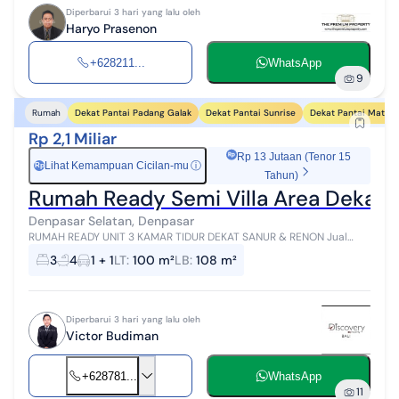
Diperbarui 3 hari yang lalu oleh
Haryo Prasenon
+628211...
WhatsApp
9
Dekat Pantai Padang Galak
Dekat Pantai Sunrise
Dekat Pantai Matahar
Rumah
Rp 2,1 Miliar
Rp 13 Jutaan (Tenor 15
Lihat Kemampuan Cicilan-mu
ⓘ
Rp
Tahun)
Rumah Ready Semi Villa Area Dekat 
Denpasar Selatan, Denpasar
RUMAH READY UNIT 3 KAMAR TIDUR DEKAT SANUR & RENON Jual
Rumah JL Sidakarya - Denpasar LT 100 LB 108 KT 3 KM 4 Listrik 5500
3
4
1 + 1
LT
:
100 m²
LB
:
108 m²
Rp 2,100,000.000 SHM ...
Diperbarui 3 hari yang lalu oleh
Victor Budiman
+628781...
WhatsApp
11