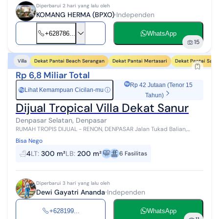
Diperbarui 2 hari yang lalu oleh
KOMANG HERMA (BPXO)
Independen
+628786...
WhatsApp
15
Dekat Pantai Beach Serangan
Dekat Pantai Mertasari
Dekat Pantai Sanu
Villa
Rp 6,8 Miliar Total
Rp 42 Jutaan (Tenor 15
Lihat Kemampuan Cicilan-mu
ⓘ
Rp
Tahun)
Dijual Tropical Villa Dekat Sanur
Denpasar Selatan, Denpasar
RUMAH TROPIS DIJUAL - RENON, DENPASAR Jalan Tukad Balian,
Renon Hanya beberapa menit ke Pantai Sanur Rumah bergaya
Bisa Nego
tropis modern dengan ruang ya...
4
LT
:
300 m²
LB
:
200 m²
6
Fasilitas
Diperbarui 3 hari yang lalu oleh
Dewi Gayatri Ananda
Independen
+628199...
WhatsApp