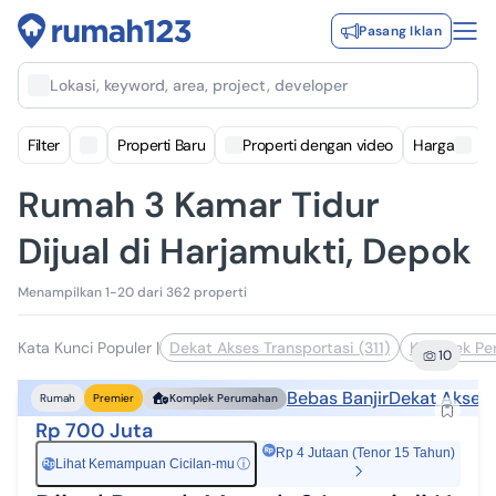
Pasang Iklan
Lokasi, keyword, area, project, developer
Filter
Properti Baru
Properti dengan video
Harga
Rumah 3 Kamar Tidur
Dijual di Harjamukti, Depok
Menampilkan 1-20 dari 362 properti
Kata Kunci Populer
|
Dekat Akses Transportasi (311)
Komplek Pe
10
Bebas Banjir
Dekat Akses 
Rumah
Premier
Komplek Perumahan
Rp 700 Juta
Rp 4 Jutaan (Tenor 15 Tahun)
Lihat Kemampuan Cicilan-mu
ⓘ
Rp