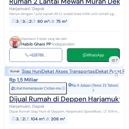
Rumah 2 Lantai Mewah Murah Dekat 
Harjamukti, Depok
Hanya dengan 1 juta rupiah All in, sudah bisa miliki unit rumah yg
cantik ini. free semua biaya bonus bonus berlimpah hadiah
3
3
2
LT
:
60 m²
LB
:
75 m²
langsung ketika datan...
Diperbarui 3 bulan yang lalu oleh
Habib Ghani PP
Independen
+628789...
WhatsApp
7
Siap Huni
Dekat Akses Transportasi
Dekat Pusat Pe
Rumah
Rp 1,5 Miliar
Rp 9 Jutaan (Tenor 15 Tahun)
Lihat Kemampuan Cicilan-mu
ⓘ
Rp
Dijual Rumah di Deppen Harjamukti
Harjamukti, Depok
Dijual Rumah Siap Huni di Deppen, Harjamukti Spesifikasi : LT 104 m²
LB 208 m² KT bawah 2 KT atas 1 KM 2 - ada ruang jemur dan siap
3
2
LT
:
104 m²
LB
:
208 m²
bangun balc...