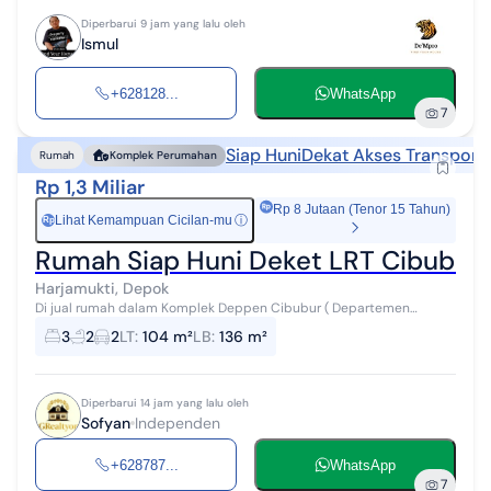
Diperbarui 9 jam yang lalu oleh
Ismul
+628128...
WhatsApp
7
Siap Huni
Dekat Akses Transporta
Rumah
Komplek Perumahan
Rp 1,3 Miliar
Rp 8 Jutaan (Tenor 15 Tahun)
Lihat Kemampuan Cicilan-mu
ⓘ
Rp
Rumah Siap Huni Deket LRT Cibubur 
Harjamukti, Depok
Di jual rumah dalam Komplek Deppen Cibubur ( Departemen
Penerangan ). Lokasi ada di Harjamukti Depok.(Ay2) Spek : Luas
3
2
2
LT
:
104 m²
LB
:
136 m²
tanah : 104 m2 Lua...
Diperbarui 14 jam yang lalu oleh
Sofyan
Independen
+628787...
WhatsApp
7