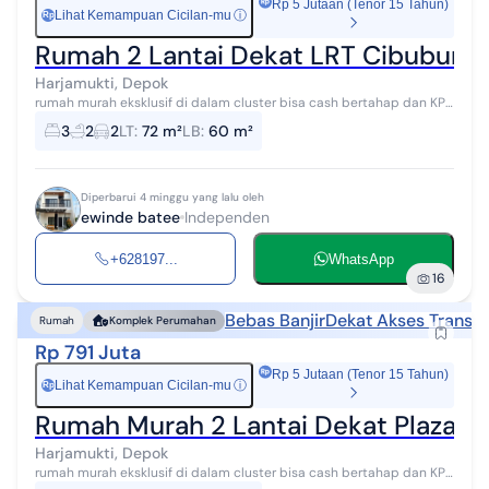
Rp 5 Jutaan (Tenor 15 Tahun)
Lihat Kemampuan Cicilan-mu
ⓘ
Rp
Rumah 2 Lantai Dekat LRT Cibubur d
Harjamukti, Depok
rumah murah eksklusif di dalam cluster bisa cash bertahap dan KPR
bank denah ruangan bisa custom lokasi di dekat citra grand
3
2
2
LT
:
72 m²
LB
:
60 m²
cibubur spesifikas...
Diperbarui 4 minggu yang lalu oleh
ewinde batee
Independen
+628197...
WhatsApp
16
Bebas Banjir
Dekat Akses Transpo
Rumah
Komplek Perumahan
Rp 791 Juta
Rp 5 Jutaan (Tenor 15 Tahun)
Lihat Kemampuan Cicilan-mu
ⓘ
Rp
Rumah Murah 2 Lantai Dekat Plaza C
Harjamukti, Depok
rumah murah eksklusif di dalam cluster bisa cash bertahap dan KPR