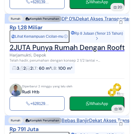
+628139...
WhatsApp
20
DP 0%
Dekat Akses Transportasi
Rumah
Komplek Perumahan
Rp 1,28 Miliar
Rp 8 Jutaan (Tenor 15 Tahun)
Lihat Kemampuan Cicilan-mu
ⓘ
Rp
2JUTA Punya Rumah Dengan Rooftop N
Harjamukti, Depok
Telah hadir, perumahan dengan konsep 2 1/2 lantai +
rooftop/meizanine terlaris di kawasan super premium di Kota
3
2
2
LT
:
60 m²
LB
:
100 m²
Depok. Lokasi yang hanya berjarak 2...
Diperbarui 2 minggu yang lalu oleh
Rudi Htb
+628129...
WhatsApp
16
Bebas Banjir
Dekat Akses Transpo
Rumah
Komplek Perumahan
Rp 791 Juta