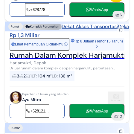
+628778...
WhatsApp
6
Dekat Akses Transportasi
Dekat 
Rumah
Komplek Perumahan
Rp 1,3 Miliar
Rp 8 Jutaan (Tenor 15 Tahun)
Lihat Kemampuan Cicilan-mu
ⓘ
Rp
Rumah Dalam Komplek Harjamukti Pe
Harjamukti, Depok
Di jual rumah dalam komplek deppen harjamukti, perbatasan
cibubur - depok. blok HH No.7 fasilitas perumahan komplit : ada
3
2
1
LT
:
104 m²
LB
:
136 m²
pemakaman khusus warga ...
Diperbarui 1 bulan yang lalu oleh
Ayu Mitra
+628121...
WhatsApp
10
Rumah