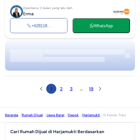
Diperbarui 2 bulan yang lalu oleh
Erma
+628118...
WhatsApp
1
2
3
...
19
Beranda
/
Rumah Dijual
/
Jawa Barat
/
Depok
/
Harjamukti
/
3 Kamar Tidur
Cari Rumah Dijual di Harjamukti Berdasarkan