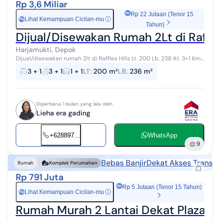
Rp 3,6 Miliar
Rp 22 Jutaan (Tenor 15
Lihat Kemampuan Cicilan-mu
ⓘ
Rp
Tahun)
Dijual/Disewakan Rumah 2Lt di Raffles
Harjamukti, Depok
Dijual/disewakan rumah 2lt di Raffles Hills Lt. 200 Lb. 236 Kt. 3+1 Km.
3+1 Jetpum+toren Listrik 3500 Harga jual 3,6M(nego) Harga sewa
3 + 1
3 + 1
1 + 1
LT
:
200 m²
LB
:
236 m²
90jt/th
Diperbarui 1 bulan yang lalu oleh
Lieha era gading
+628897...
WhatsApp
9
Bebas Banjir
Dekat Akses Transpo
Rumah
Komplek Perumahan
Rp 791 Juta
Rp 5 Jutaan (Tenor 15 Tahun)
Lihat Kemampuan Cicilan-mu
ⓘ
Rp
Rumah Murah 2 Lantai Dekat Plaza C