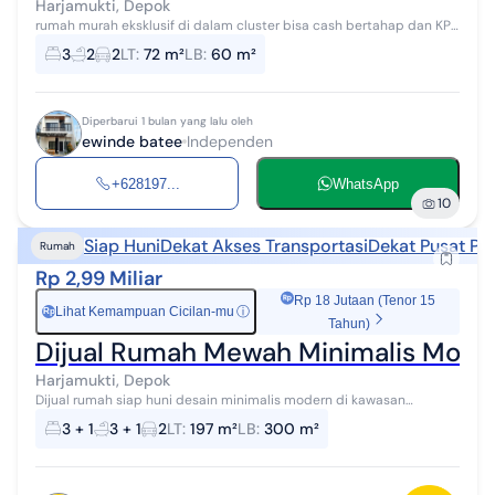
Harjamukti, Depok
rumah murah eksklusif di dalam cluster bisa cash bertahap dan KPR
bank denah ruangan bisa custom lokasi di dekat citra grand
3
2
2
LT
:
72 m²
LB
:
60 m²
cibubur spesifikas...
Diperbarui 1 bulan yang lalu oleh
ewinde batee
Independen
+628197...
WhatsApp
10
Siap Huni
Dekat Akses Transportasi
Dekat Pusat Pe
Rumah
Rp 2,99 Miliar
Rp 18 Jutaan (Tenor 15
Lihat Kemampuan Cicilan-mu
ⓘ
Rp
Tahun)
Dijual Rumah Mewah Minimalis Moder
Harjamukti, Depok
Dijual rumah siap huni desain minimalis modern di kawasan
premium Cibubur Garden, Cimanggis - Harjamukti, Depok. Lokasi
3 + 1
3 + 1
2
LT
:
197 m²
LB
:
300 m²
sangat strategis, lingkunga...