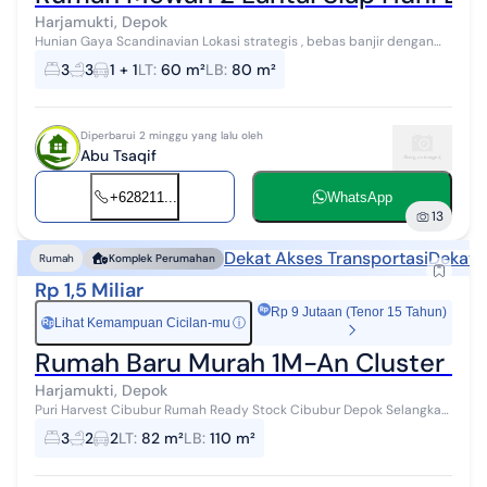
Harjamukti, Depok
Hunian Gaya Scandinavian Lokasi strategis , bebas banjir dengan
legalitas yang sudah pecah perkavling. Lokasi Pinggir jalan raya
3
3
1 + 1
LT
:
60 m²
LB
:
80 m²
dengan keamanan 2...
Diperbarui 2 minggu yang lalu oleh
Abu Tsaqif
+628211...
WhatsApp
13
Dekat Akses Transportasi
Dekat 
Rumah
Komplek Perumahan
Rp 1,5 Miliar
Rp 9 Jutaan (Tenor 15 Tahun)
Lihat Kemampuan Cicilan-mu
ⓘ
Rp
Rumah Baru Murah 1M-An Cluster Dek
Harjamukti, Depok
Puri Harvest Cibubur Rumah Ready Stock Cibubur Depok Selangkah
Dekat LRT Harjamukti Dan Pintu Tol Cibubur Spesifikasi : - Bangunan
3
2
2
LT
:
82 m²
LB
:
110 m²
2 Lantai - 3+...