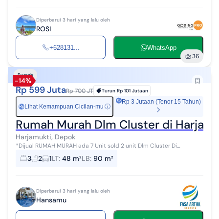
Diperbarui 3 hari yang lalu oleh
ROSI
+628131...
WhatsApp
36
Rumah
-14%
Rp 599 Juta
Rp 700 JT
Turun
Rp 101 Jutaan
Rp 3 Jutaan (Tenor 15 Tahun)
Lihat Kemampuan Cicilan-mu
ⓘ
Rp
Rumah Murah Dlm Cluster di Harjam
Harjamukti, Depok
*Dijual RUMAH MURAH ada 7 Unit sold 2 unit Dlm Cluster Di
Harjamukti Cimanggis Depok *SPESIFIKASI :* Legalitas : SHM dan IMB
3
2
1
LT
:
48 m²
LB
:
90 m²
Akses jalan : 2 Mob...
Diperbarui 3 hari yang lalu oleh
Hansamu