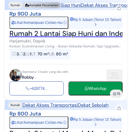
Siap Huni
Dekat Akses Transporta
Rumah
Komplek Perumahan
Rp 900 Juta
Rp 5 Jutaan (Tenor 15 Tahun)
Lihat Kemampuan Cicilan-mu
ⓘ
Rp
Rumah 2 Lantai Siap Huni dan Indent
Harjamukti, Depok
Korean Scandinavian Living - Bukan Sekadar Rumah, Tapi Upgrade
Lifestyle ✨ Punya rumah 2 lantai estetik di area Cibubur sekarang
3
2
1
LT
:
70 m²
LB
:
80 m²
nggak harus nun...
Diperbarui 3 bulan yang lalu oleh
Robby .
+628774...
WhatsApp
15
Dekat Akses Transportasi
Dekat Sekolah
Rumah
Rp 800 Juta
Rp 5 Jutaan (Tenor 15 Tahun)
Lihat Kemampuan Cicilan-mu
ⓘ
Rp