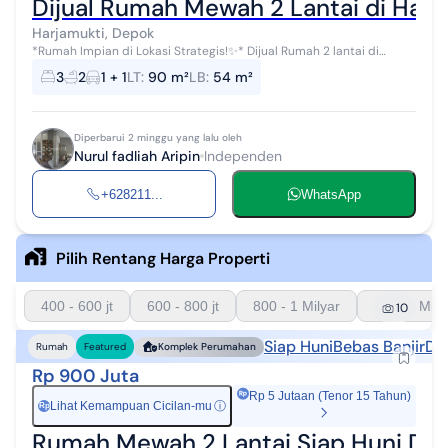
Dijual Rumah Mewah 2 Lantai di Harj
Harjamukti, Depok
*Rumah Impian di Lokasi Strategis!✨* Dijual Rumah 2 lantai di
Harjamukti, Cimanggis, Depok Bergaya American Classic Yang
3
2
1 + 1
LT
:
90 m²
LB
:
54 m²
Strategis, Aman dan Nya...
Diperbarui 2 minggu yang lalu oleh
Nurul fadliah Aripin
Independen
+628211...
WhatsApp
Pilih Rentang Harga Properti
400 - 600 jt
600 - 800 jt
800 - 1 Milyar
1 - 1.5 Mily
10
Siap Huni
Bebas Banjir
De
Rumah
Featured
Komplek Perumahan
Rp 900 Juta
Rp 5 Jutaan (Tenor 15 Tahun)
Lihat Kemampuan Cicilan-mu
ⓘ
Rp
Rumah Mewah 2 Lantai Siap Huni Deke