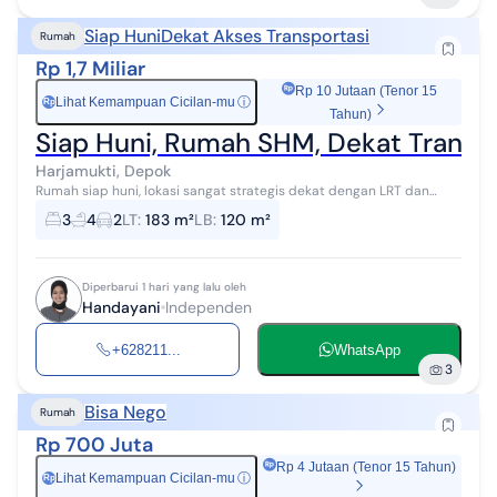
Siap Huni
Dekat Akses Transportasi
Rumah
Rp 1,7 Miliar
Rp 10 Jutaan (Tenor 15
Lihat Kemampuan Cicilan-mu
ⓘ
Rp
Tahun)
Siap Huni, Rumah SHM, Dekat Transpa
Harjamukti, Depok
Rumah siap huni, lokasi sangat strategis dekat dengan LRT dan
Trans Park
3
4
2
LT
:
183 m²
LB
:
120 m²
Diperbarui 1 hari yang lalu oleh
Handayani
Independen
+628211...
WhatsApp
3
Bisa Nego
Rumah
Rp 700 Juta
Rp 4 Jutaan (Tenor 15 Tahun)
Lihat Kemampuan Cicilan-mu
ⓘ
Rp