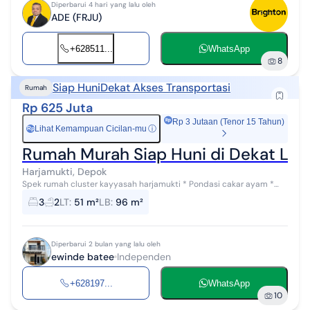
Diperbarui 4 hari yang lalu oleh
ADE (FRJU)
+628511...
WhatsApp
8
Siap Huni
Dekat Akses Transportasi
Rumah
Rp 625 Juta
Rp 3 Jutaan (Tenor 15 Tahun)
Lihat Kemampuan Cicilan-mu
ⓘ
Rp
Rumah Murah Siap Huni di Dekat LRT
Harjamukti, Depok
Spek rumah cluster kayyasah harjamukti * Pondasi cakar ayam *
lantai granit * tembok bata habel * air sumur * Pintu ,kusen,dan
3
2
LT
:
51 m²
LB
:
96 m²
jendela almunium *...
Diperbarui 2 bulan yang lalu oleh
ewinde batee
Independen
+628197...
WhatsApp
10