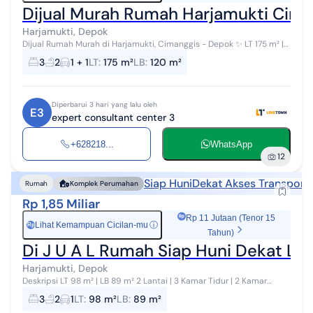
Dijual Murah Rumah Harjamukti Cim
Harjamukti, Depok
Dijual Rumah Murah di Harjamukti, Cimanggis - Depok ✨ LT 175 m² |
LB 120 m² ️ 3 Kamar Tidur 2 Kamar Mandi Garasi & Halaman Luas
3
2
1 + 1
LT
:
175 m²
LB
:
120 m²
SHM On Ha...
Diperbarui 3 hari yang lalu oleh
E3
expert consultant center 3
+628218...
WhatsApp
12
Siap Huni
Dekat Akses Transporta
Rumah
Komplek Perumahan
Rp 1,85 Miliar
Rp 11 Jutaan (Tenor 15
Lihat Kemampuan Cicilan-mu
ⓘ
Rp
Tahun)
Di J U A L Rumah Siap Huni Dekat LR
Harjamukti, Depok
Deskripsi LT 98 m² | LB 89 m² 2 Lantai | 3 Kamar Tidur | 2 Kamar
Mandi Carport 1 Mobil Fasilitas Rumah: Desain oleh Ayya Architect
3
2
1
LT
:
98 m²
LB
:
89 m²
Listrik 5...