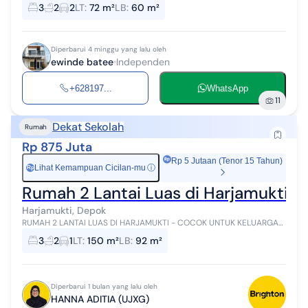
bank denah ruangan bisa custom lokasi di dekat citra grand
3
2
2
LT
:
72 m²
LB
:
60 m²
cibubur spesifikas...
Diperbarui 4 minggu yang lalu oleh
ewinde batee
Independen
+628197...
WhatsApp
11
Dekat Sekolah
Rumah
Rp 875 Juta
Rp 5 Jutaan (Tenor 15 Tahun)
Lihat Kemampuan Cicilan-mu
ⓘ
Rp
Rumah 2 Lantai Luas di Harjamukti -
Harjamukti, Depok
RUMAH 2 LANTAI LUAS DI HARJAMUKTI - COCOK UNTUK KELUARGA
BESAR Cari rumah dengan bangunan lega dan banyak ruang?
3
2
1
LT
:
150 m²
LB
:
92 m²
Properti ini bisa jadi pilihan m...
Diperbarui 1 bulan yang lalu oleh
HANNA ADITIA (UJXG)