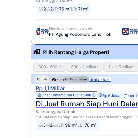
Cimanggis, Depok
2
2
LT
:
75 m²
LB
:
71 m²
Diperbarui 1 jam yang lalu oleh
PT. Agung Podomoro Land, Tbk
Pilih Rentang Harga Properti
600 - 800 jt
800 - 1 Milyar
1 - 1.5 Milyar
Siap Huni
Rumah
Komplek Perumahan
Rp 1,1 Miliar
Lihat Kemampuan Cicilan-mu
ⓘ
Rp
Rp 6 Jutaan (Tenor 1
Di Jual Rumah Siap Huni Dala
Kalimanggis, Depok
*Di Jual Rumah Siap Huni dalam Cluster di Kalimanggis* LT 98 LB 78 SHM KT 3 KM 2 Listrik 2200 Air tanah
Taman Carport *Harga 1.1M nego* Atn145 ...
3
2
1
LT
:
98 m²
LB
:
78 m²