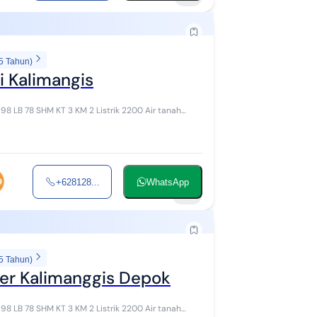
5 Tahun)
i Kalimangis
+628128...
WhatsApp
12
5 Tahun)
er Kalimanggis Depok