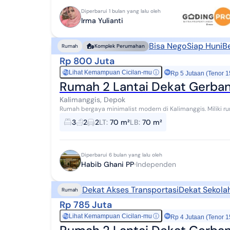
Diperbarui 1 bulan yang lalu oleh
Irma Yulianti
Bisa Nego
Siap Huni
B
Rumah
Komplek Perumahan
Rp 800 Juta
Lihat Kemampuan Cicilan-mu
ⓘ
Rp
Rp 5 Jutaan (Tenor 1
Rumah 2 Lantai Dekat Gerban
Kalimanggis, Depok
Rumah bergaya minimalist modern di Kalimanggis. Miliki rumah 2 lantai yang modern ini, dijual dengan
pemandangan asri yang menambah nilai estetik...
3
2
2
LT
:
70 m²
LB
:
70 m²
Diperbarui 6 bulan yang lalu oleh
Habib Ghani PP
Independen
Dekat Akses Transportasi
Dekat Sekola
Rumah
Rp 785 Juta
Lihat Kemampuan Cicilan-mu
ⓘ
Rp
Rp 4 Jutaan (Tenor 1