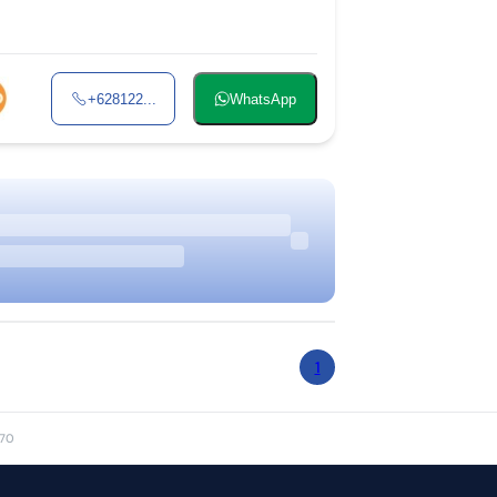
+628122...
WhatsApp
1
 70