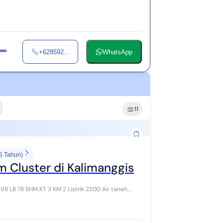
+628592...
WhatsApp
11
5 Tahun)
m Cluster di Kalimanggis