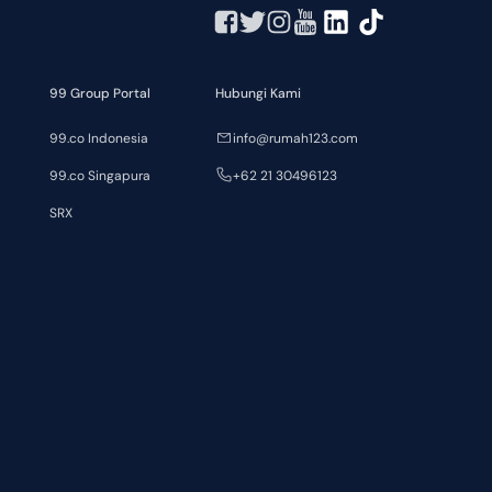
99 Group Portal
Hubungi Kami
99.co Indonesia
info@rumah123.com
99.co Singapura
+62 21 30496123
SRX