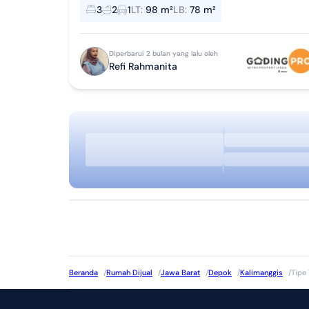
Taman Carport Atn145 gpcbbr
3
2
1
LT
:
98 m²
LB
:
78 m²
Diperbarui 2 bulan yang lalu oleh
Refi Rahmanita
Beranda
/
Rumah Dijual
/
Jawa Barat
/
Depok
/
Kalimanggis
/
Tipe