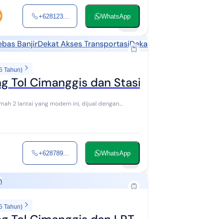
+628123...
WhatsApp
23
ebas Banjir
Dekat Akses Transportasi
Dekat Tempat Ibadah
5 Tahun)
g Tol Cimanggis dan Stasiun LRT
+628789...
WhatsApp
8
h
5 Tahun)