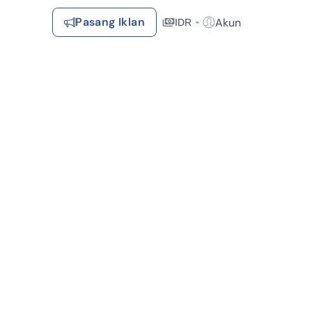
Pasang Iklan
Akun
IDR
Login / Register
Rekomendasi
Tersimpan
Daftar Properti Favorit, Hasil Pencarian, Hasil Simulasi, Artikel
Terakhir Dilihat
Properti yang dilihat sebelumnya
Kontak Rumah123
Syarat &
Hubungi
Kirim
Ketentuan
ir (1)
Dekat Sekolah (1)
Dekat Tempat Ibadah (1)
Rumah123
Feedback
Pengiklan