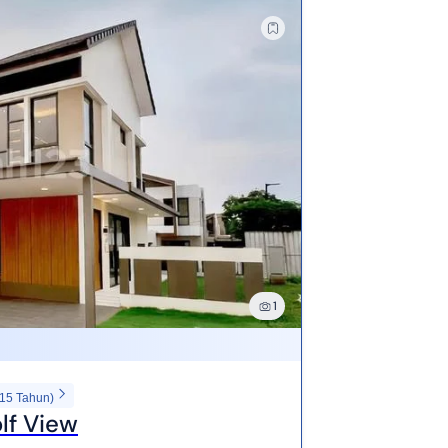
1
 15 Tahun)
lf View