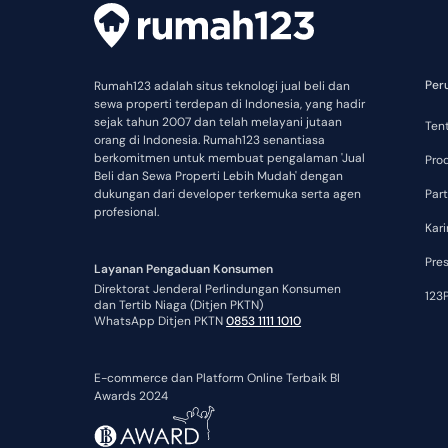
Per
Rumah123 adalah situs teknologi jual beli dan
sewa properti terdepan di Indonesia, yang hadir
sejak tahun 2007 dan telah melayani jutaan
Ten
orang di Indonesia. Rumah123 senantiasa
berkomitmen untuk membuat pengalaman 'Jual
Pro
Beli dan Sewa Properti Lebih Mudah' dengan
dukungan dari developer terkemuka serta agen
Part
profesional.
Kari
Pre
Layanan Pengaduan Konsumen
Direktorat Jenderal Perlindungan Konsumen
123P
dan Tertib Niaga (Ditjen PKTN)
WhatsApp Ditjen PKTN
0853 1111 1010
E-commerce dan Platform Online Terbaik BI
Awards 2024