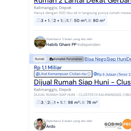
Rumah 2 Lantai Dekat Gerban
Kalimanggis, Depok
Hanya dengan 500 ribu all in langsung punya rumah mewah murah, buktikan dan datang langsung ke lokasi
ya.. salam hbbpro
3 + 1
2 + 1
1
LT
:
50 m²
LB
:
80 m²
Diperbarui 3 bulan yang lalu oleh
Habib Ghani PP
Independen
Bisa Nego
Siap Huni
D
Rumah
Komplek Perumahan
Rp 1,1 Miliar
Lihat Kemampuan Cicilan-mu
ⓘ
Rp
Rp 6 Jutaan (Tenor 1
Dijual Rumah Siap Huni - Clus
Kalimanggis, Depok
DIJUAL RUMAH SIAP HUNI - CLUSTER DI KALIMANGGIS, CIBUBUR SHM | Dalam Cluster | Harga Nego Rum
huni di cluster Kalimanggis - Cibubur, lingk...
3
2
1 + 1
LT
:
98 m²
LB
:
78 m²
Diperbarui 6 bulan yang lalu oleh
Ardo