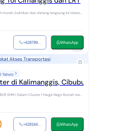
g Tol Cimanggis dan LRT
+628789...
WhatsApp
12
ekat Akses Transportasi
5 Tahun)
ter di Kalimanggis, Cibubur
ah siap
+628164...
WhatsApp
6