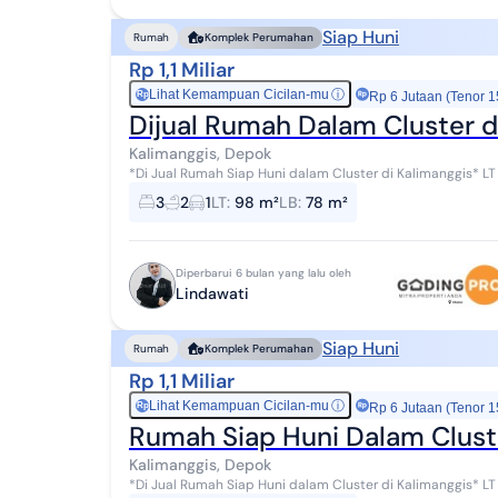
Siap Huni
Rumah
Komplek Perumahan
Rp 1,1 Miliar
Lihat Kemampuan Cicilan-mu
ⓘ
Rp
Rp 6 Jutaan (Tenor 1
Dijual Rumah Dalam Cluster d
Kalimanggis, Depok
*Di Jual Rumah Siap Huni dalam Cluster di Kalimanggis* LT 98 LB 78 SHM KT 3 KM 2 Listrik 2200 Air tanah
Taman Carport *Harga 1.1M nego* Atn145 ...
3
2
1
LT
:
98 m²
LB
:
78 m²
Diperbarui 6 bulan yang lalu oleh
Lindawati
Siap Huni
Rumah
Komplek Perumahan
Rp 1,1 Miliar
Lihat Kemampuan Cicilan-mu
ⓘ
Rp
Rp 6 Jutaan (Tenor 1
Rumah Siap Huni Dalam Clust
Kalimanggis, Depok
*Di Jual Rumah Siap Huni dalam Cluster di Kalimanggis* LT 98 LB 78 SHM KT 3 KM 2 Listrik 2200 Air tanah