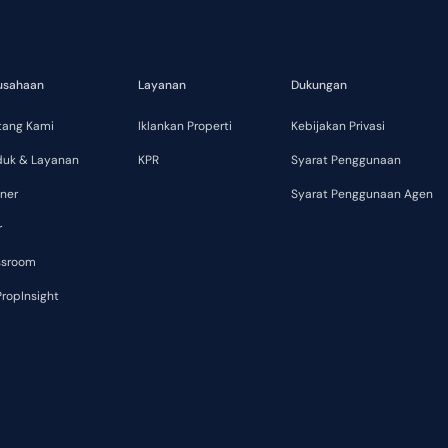
usahaan
Layanan
Dukungan
tang Kami
Iklankan Properti
Kebijakan Privasi
duk & Layanan
KPR
Syarat Penggunaan
ner
Syarat Penggunaan Agen
r
ssroom
ropInsight