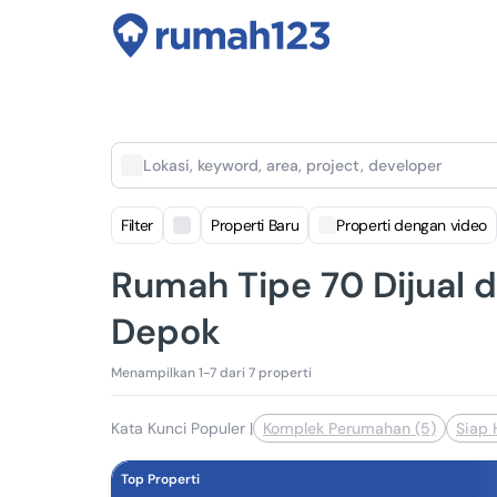
Lokasi, keyword, area, project, developer
Filter
Properti Baru
Properti dengan video
Rumah Tipe 70 Dijual d
Depok
Menampilkan 1-7 dari 7 properti
Kata Kunci Populer
|
Komplek Perumahan (5)
Siap 
Top Properti