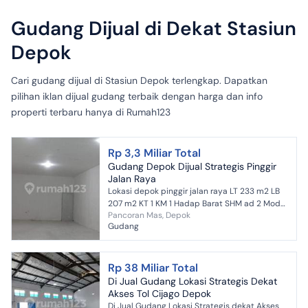
Gudang Dijual di Dekat Stasiun
Depok
Cari gudang dijual di Stasiun Depok terlengkap. Dapatkan
pilihan iklan dijual gudang terbaik dengan harga dan info
properti terbaru hanya di Rumah123
Rp 3,3 Miliar Total
Gudang Depok Dijual Strategis Pinggir
Jalan Raya
Lokasi depok pinggir jalan raya LT 233 m2 LB
207 m2 KT 1 KM 1 Hadap Barat SHM ad 2 Model
Pancoran Mas, Depok
L Daya listrik 2200 + 3500 Air PAM info: Ivan
Gudang
Th...
Rp 38 Miliar Total
Di Jual Gudang Lokasi Strategis Dekat
Akses Tol Cijago Depok
Di Jual Gudang Lokasi Strategis dekat Akses