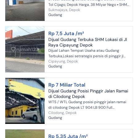
Tol Cijago, Depok Harga. 38 Milyar Nego ▪︎ SHM ▪︎
Sukmajaya, Depok
Luas tanah : 2.341 m2 ▪︎ Luas bangunan ...
Gudang
Rp 7,5 Juta /m²
Dijual Gudang Terbuka SHM Lokasi di Jl
Raya Cipayung Depok
Dijual Lahan Tempat Usaha atau Gudang
Terbuka,Lokasi setrategis persis di pinggir jl
Cipayung, Depok
raya cipayung Depok. Luas Lahan : 750 m²
Gudang
Demensi 11 x 68 Su...
Rp 7 Miliar Total
Dijual Gudang Posisi Pinggir Jalan Ramai
di Cilodong Depok
WTS / WTL Gudang posisi pinggir jalan ramai
di cilodong Depok LT 904 LB 900 Full
Cilodong, Depok
bangunan Listrik token 33rb watt Air jetpump
Gudang
2 kamar mandi Parkir...
Rp 5,35 Juta /m²