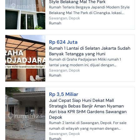
Style Belakang Mal The Park
Rumah Terlaris Bergaya Japandi Modern Style
Belakang Mal The Park di Cinangka. lokasi
Sawangan, Depok
belakang Mal The Park Dapatkan rumah 2
Rumah
lantai yang nyaman ini...
Rp 624 Juta
Rumah 1 Lantai di Selatan Jakarta Sudah
Banyak Tetangga yang Huni
Rumah di Graha Padjajaran Miliki rumah 1
lantai yang modern ini, dijual dengan
Sawangan, Depok
pemandangan indah yang menambah nilai
Rumah
estetika di lingkungan huni...
Rp 3,5 Miliar
Jual Cepat Siap Huni Dekat Mall
Strategis Bebas Banjir Aman Nyaman
Asri bisa KPR SHM Gardens Sawangan
Depok
Rumah 2 lantai di Sawangan, Depok. For sale
rumah di wilayah yang nyaman dengan
Sawangan, Depok
pemandangan permukiman warga. Properti 2
Rumah
lantai bergaya minimalist...