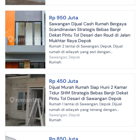
Rp 950 Juta
Sawangan Dijual Cash Rumah Bergaya
Scandinavian Strategis Bebas Banjir
Dekat Pintu Tol Desari dan Rsud di Jalan
Mukhtar Raya Depok
Rumah 2 lantai di Sawangan, Depok. Dijual
rumah di wilayah yang asri dengan
Sawangan, Depok
pemandangan perkotaan. Properti 2 lantai
Rumah
bergaya scandinavian ini bera...
Rp 450 Juta
Dijual Murah Rumah Siap Huni 2 Kamar
Tidur SHM Strategis Bebas Banjir Dekat
Pintu Tol Desari di Sawangan Depok
Rumah 1 lantai di Sawangan, Depok. Dijual
rumah di wilayah yang tenang dengan
Sawangan, Depok
pemandangan Lokasi Pinggiran Kota. Properti 1
Rumah
lantai bergaya minimal...
Rp 850 Juta