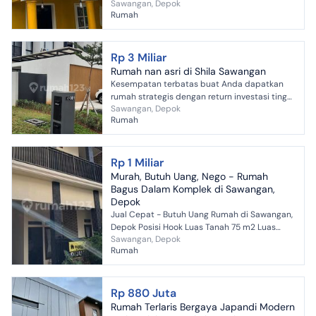
Sawangan, Depok
di Sawangan, Depok. Rumah ini menawarkan
Rumah
kelengkapan fasilit...
Rp 3 Miliar
Rumah nan asri di Shila Sawangan
Kesempatan terbatas buat Anda dapatkan
rumah strategis dengan return investasi tinggi
Sawangan, Depok
di Sawangan, Depok. Rumah ini menawarkan
Rumah
lokasi yang strat...
Rp 1 Miliar
Murah, Butuh Uang, Nego - Rumah
Bagus Dalam Komplek di Sawangan,
Depok
Jual Cepat - Butuh Uang Rumah di Sawangan,
Depok Posisi Hook Luas Tanah 75 m2 Luas
Sawangan, Depok
Bangunan 150 m2 Bangunan 2 Lantai Kamar
Rumah
Tidur 3 Kamar Mandi 2 ...
Rp 880 Juta
Rumah Terlaris Bergaya Japandi Modern