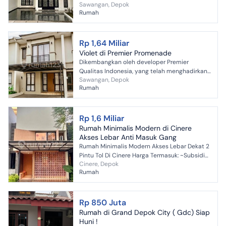
Sawangan, Depok
~BPHTB/pajak pembeli ~Notaris, AJB & BBN
Rumah
~Biaya KPR ~Kitchen set* ~AC 1...
Rp 1,64 Miliar
Violet di Premier Promenade
Dikembangkan oleh developer Premier
Qualitas Indonesia, yang telah menghadirkan
Sawangan, Depok
lebih dari 3.500 hunian high-end sejak 1998.
Rumah
Terinspirasi oleh sem...
Rp 1,6 Miliar
Rumah Minimalis Modern di Cinere
Akses Lebar Anti Masuk Gang
Rumah Minimalis Modern Akses Lebar Dekat 2
Pintu Tol Di Cinere Harga Termasuk: ~Subsidi
Cinere, Depok
DP 5%* ~Kanopi terpasang ~Smart door lock
Rumah
~AC 3 unit* ~Tor...
Rp 850 Juta
Rumah di Grand Depok City ( Gdc) Siap
Huni !