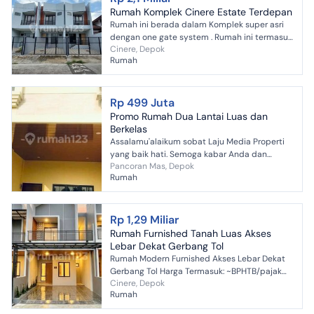
Rumah Komplek Cinere Estate Terdepan
Rumah ini berada dalam Komplek super asri
dengan one gate system . Rumah ini termasuk
Cinere, Depok
langka karena biasanya rumah di komplek ini
Rumah
besar besar. Berl...
Rp 499 Juta
Promo Rumah Dua Lantai Luas dan
Berkelas
Assalamu'alaikum sobat Laju Media Properti
yang baik hati. Semoga kabar Anda dan
Pancoran Mas, Depok
keluarga baik dan sehat selalu yah. Kami ingin
Rumah
memberikan Anda k...
Rp 1,29 Miliar
Rumah Furnished Tanah Luas Akses
Lebar Dekat Gerbang Tol
Rumah Modern Furnished Akses Lebar Dekat
Gerbang Tol Harga Termasuk: ~BPHTB/pajak
Cinere, Depok
pembeli ~Notaris, AJB & BBN ~Biaya KPR
Rumah
~Smart door lock system ~...