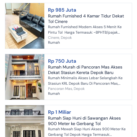
Rp 985 Juta
Rumah Furnished 4 Kamar Tidur Dekat
Tol Cinere
Rumah Furnished Modern Akses 5 Menit Ke
Pintu Tol Harga Termasuk: ~BPHTB/pajak
Cinere, Depok
pembeli ~Notaris, AJB & BBN ~Biaya KPR
Rumah
~Undian PASTI DAPAT antara...
Rp 750 Juta
Rumah Murah di Pancoran Mas Akses
Dekat Stasiun Kereta Depok Baru
Rumah Minimalis Akses Lebar Selangkah Ke
Stasiun KRL Depok Baru Di Pancoran Mas,
Pancoran Mas, Depok
Depok Harga Termasuk: ~BPHTB/pajak
Rumah
pembeli ~Notaris, AJB & BBN ~...
Rp 1 Miliar
Rumah Siap Huni di Sawangan Akses
900 Meter ke Gerbang Tol
Rumah Mewah Siap Huni Akses 900 Meter Ke
Gerbang Tol Depok Harga Termasuk: