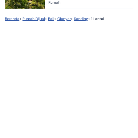
Rumah
tidur 2 kamar mandi D...
Beranda
>
Rumah Dijual
>
Bali
>
Gianyar
>
Sanding
>
1 Lantai