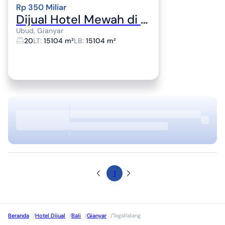
Rp 350 Miliar
Dijual Hotel Mewah di Jalan Lod Tunduh Ubud Bali
Ubud, Gianyar
20
LT
:
15104 m²
LB
:
15104 m²
1
Beranda
/
Hotel Dijual
/
Bali
/
Gianyar
/
Tegallalang