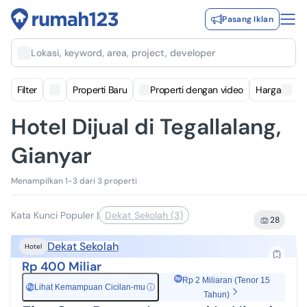
Pasang Iklan
Lokasi, keyword, area, project, developer
Filter
Properti Baru
Properti dengan video
Harga
Hotel Dijual di Tegallalang,
Gianyar
Menampilkan 1-3 dari 3 properti
Kata Kunci Populer
|
Dekat Sekolah (3)
28
Dekat Sekolah
Hotel
Rp 400 Miliar
Rp 2 Miliaran (Tenor 15
Lihat Kemampuan Cicilan-mu
ⓘ
Rp
Tahun)