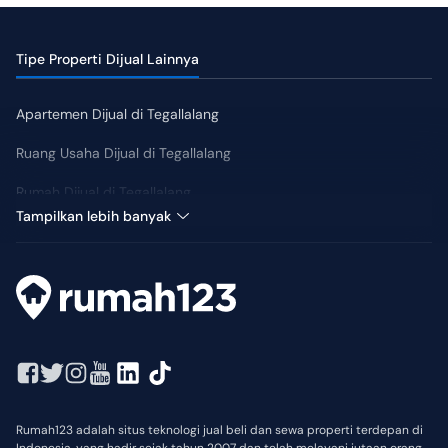
Tipe Properti Dijual Lainnya
Apartemen Dijual di Tegallalang
Ruang Usaha Dijual di Tegallalang
Rumah Dijual di Tegallalang
Harga Tengah: Rp 12 Miliar
Tampilkan lebih banyak
Rumah123 adalah situs teknologi jual beli dan sewa properti terdepan di