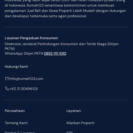
Indonesia, yang hadir sejak tahun 2007 dan telah melayani jutaan orang
di Indonesia. Rumah123 senantiasa berkomitmen untuk membuat
pengalaman 'Jual Beli dan Sewa Properti Lebih Mudah' dengan dukungan
dari developer terkemuka serta agen profesional.
Layanan Pengaduan Konsumen
Direktorat Jenderal Perlindungan Konsumen dan Tertib Niaga (Ditjen
PKTN)
WhatsApp Ditjen PKTN
0853 1111 1010
Hubungi Kami
info@rumah123.com
+62 21 30496123
Perusahaan
Layanan
Tentang Kami
Iklankan Properti