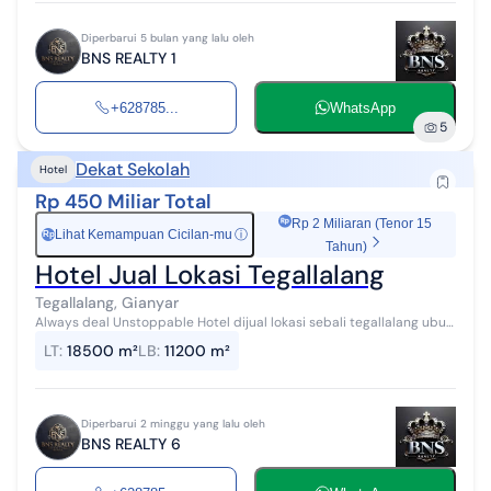
Diperbarui 5 bulan yang lalu oleh
BNS REALTY 1
+628785...
WhatsApp
5
Dekat Sekolah
Hotel
Rp 450 Miliar Total
Rp 2 Miliaran (Tenor 15
Lihat Kemampuan Cicilan-mu
ⓘ
Rp
Tahun)
Hotel Jual Lokasi Tegallalang
Tegallalang, Gianyar
Always deal Unstoppable Hotel dijual lokasi sebali tegallalang ubud
Luas tanah 16000 m2 Luas tanah sewa 2500 m2 Total luas tanah
LT
:
18500 m²
LB
:
11200 m²
18500 m2 Luas ban...
Diperbarui 2 minggu yang lalu oleh
BNS REALTY 6