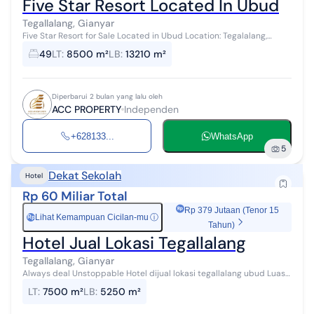
Five Star Resort Located In Ubud
Tegallalang, Gianyar
Five Star Resort for Sale Located in Ubud Location: Tegalalang,
Ubud, Gianyar, Bali Price IDR 400.000.000.000 Classification 5 Stars
49
LT
:
8500 m²
LB
:
13210 m²
Land Area 8....
Diperbarui 2 bulan yang lalu oleh
ACC PROPERTY
Independen
+628133...
WhatsApp
5
Dekat Sekolah
Hotel
Rp 60 Miliar Total
Rp 379 Jutaan (Tenor 15
Lihat Kemampuan Cicilan-mu
ⓘ
Rp
Tahun)
Hotel Jual Lokasi Tegallalang
Tegallalang, Gianyar
Always deal Unstoppable Hotel dijual lokasi tegallalang ubud Luas
tanah 7500 m2 Luas bangunan 5250 m2 Kamar tidur 11 Kamar
LT
:
7500 m²
LB
:
5250 m²
mandi 11 Kolam renang H...