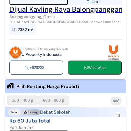
Tahun)
Dijual Kavling Raya Balongpanggang (
Balongpanggang, Gresik
DIJUAL KAVLING RAYA BALONGPANGGANG Dekat Benowo Luas Tanah
: 7.332 m² Hadap : Utara Surat : SHM Harga Jual :8M (1 Jutaan/m)
LT
:
7332 m²
#upropertyi...
Diperbarui 3 bulan yang lalu oleh
U Property Indonesia
+628233...
WhatsApp
Pilih Rentang Harga Properti
100 - 400 jt
600 - 800 jt
8
Dekat Sekolah
Tanah
Kavling
Rp 60 Juta Total
Rp 1 Juta /m²