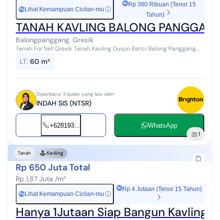
Rp 380 Ribuan (Tenor 15
Lihat Kemampuan Cicilan-mu
ⓘ
Rp
Tahun)
TANAH KAVLING BALONG PANGGAN
Balongpanggang, Gresik
Tanah For Sell Gresik Tanah Kavling Dusun Banci Balong Panggang
Gresik Luas Tanah 5 x 12 m² Tanah tegalan SHM On Hand Dekat
LT
:
60 m²
Fasum PDAM dan...
Diperbarui 3 bulan yang lalu oleh
INDAH SIS (NTSR)
+628193...
WhatsApp
1
Tanah
Kavling
Rp 650 Juta Total
Rp 1,87 Juta /m²
Rp 4 Jutaan (Tenor 15 Tahun)
Lihat Kemampuan Cicilan-mu
ⓘ
Rp
Hanya 1Jutaan Siap Bangun Kavling Le