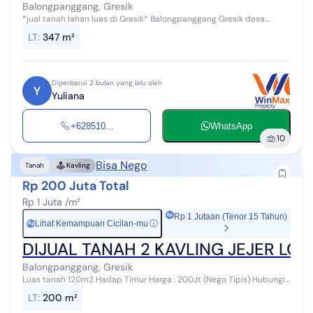
Balongpanggang, Gresik
*jual tanah lahan luas di Gresik* Balongpanggang Gresik desa
Kedung sumber pinggir nol jalan raya bisa untuk berbagai usaha
LT
:
347 m²
toko kantor gudang dl...
Diperbarui 2 bulan yang lalu oleh
Y
Yuliana
+628510...
WhatsApp
10
Bisa Nego
Tanah
Kavling
Rp 200 Juta Total
Rp 1 Juta /m²
Rp 1 Jutaan (Tenor 15 Tahun)
Lihat Kemampuan Cicilan-mu
ⓘ
Rp
DIJUAL TANAH 2 KAVLING JEJER L
Balongpanggang, Gresik
Luas tanah 120m2 Hadap Timur Harga : 200Jt (Nego Tipis) Hubungi :
0811345xxxx Sintha Winmax Property
LT
:
200 m²