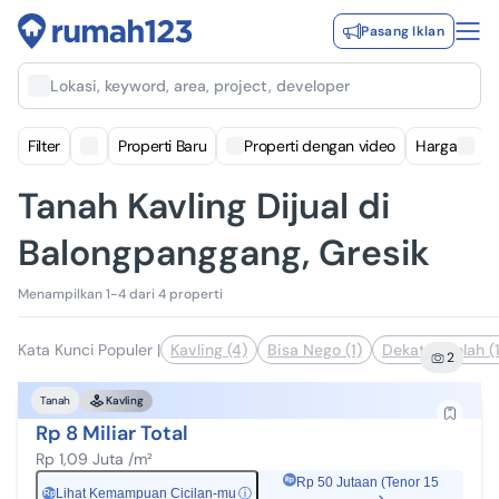
Pasang Iklan
Lokasi, keyword, area, project, developer
Filter
Properti Baru
Properti dengan video
Harga
Tanah Kavling Dijual di
Balongpanggang, Gresik
Menampilkan 1-4 dari 4 properti
Kata Kunci Populer
|
Kavling (4)
Bisa Nego (1)
Dekat Sekolah (1
2
Tanah
Kavling
Rp 8 Miliar Total
Rp 1,09 Juta /m²
Rp 50 Jutaan (Tenor 15
Lihat Kemampuan Cicilan-mu
ⓘ
Rp