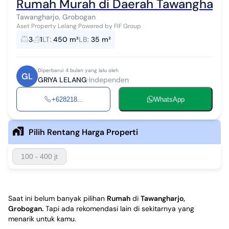
Rumah Murah di Daerah Tawangharjo
Tawangharjo, Grobogan
Aset Property Lelang Powered by FIF Group
3
1
LT
:
450 m²
LB
:
35 m²
Diperbarui 4 bulan yang lalu oleh
GL
GRIYA LELANG
Independen
+628218...
WhatsApp
Pilih Rentang Harga Properti
100 - 400 jt
Saat ini belum banyak pilihan
Rumah
di
Tawangharjo,
Grobogan
.
Tapi ada rekomendasi lain di sekitarnya yang
menarik untuk kamu.