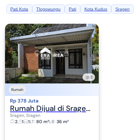
Pati Kota
Tlogowungu
Pati
Kota Kudus
Sragen
3
Rumah
Rp 378 Juta
Rumah Dijual di Sragen | Sehat dan Nyaman Cluster Exclusive + Masjid + Fasilitas Lengkap + 10 Menit ke Pintu Toll Sragen
Sragen, Sragen
2
1
1
LT
:
80 m²
LB
:
36 m²