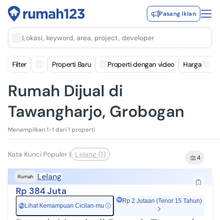
Pasang Iklan
Lokasi, keyword, area, project, developer
Filter
Properti Baru
Properti dengan video
Harga
Rumah Dijual di
Tawangharjo, Grobogan
Menampilkan 1-1 dari 1 properti
Kata Kunci Populer
|
Lelang (1)
4
Lelang
Rumah
Rp 384 Juta
Rp 2 Jutaan (Tenor 15 Tahun)
Lihat Kemampuan Cicilan-mu
ⓘ
Rp