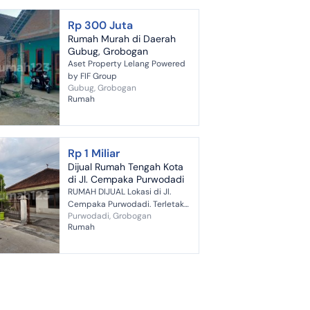
Rp 300 Juta
Rumah Murah di Daerah
Gubug, Grobogan
Aset Property Lelang Powered
by FIF Group
Gubug, Grobogan
Rumah
Rp 1 Miliar
Dijual Rumah Tengah Kota
di Jl. Cempaka Purwodadi
RUMAH DIJUAL Lokasi di Jl.
Cempaka Purwodadi. Terletak
Purwodadi, Grobogan
di pusat Kota Purwodadi.
Rumah
Dekat dengan pertokoan,
tempat makan, kuliner, RS
Permata Bunda, S...