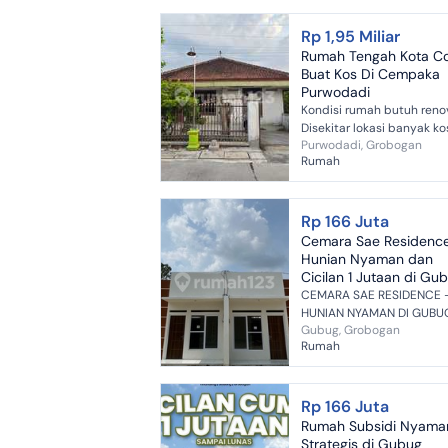
Rp 1,95 Miliar
Rumah Tengah Kota C
Buat Kos Di Cempaka
Purwodadi
Kondisi rumah butuh reno
Disekitar lokasi banyak ko
Purwodadi, Grobogan
guess house karena di keli
Rumah
kantor dan rumah sakit C
untuk rumah tinggal, kuliner
Rp 166 Juta
Cemara Sae Residence
Hunian Nyaman dan
Cicilan 1 Jutaan di Gu
CEMARA SAE RESIDENCE 
HUNIAN NYAMAN DI GUBUG
Gubug, Grobogan
Punya rumah sendiri seka
Rumah
lebih mudah! Cemara Sae
Residence hadir dengan
hunian nyaman, harga...
Rp 166 Juta
Rumah Subsidi Nyama
Strategis di Gubug