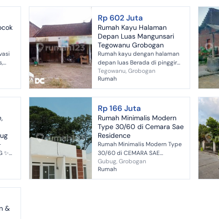
Grobogan Miliki hunian
istimewa ...
Rp 602 Juta
ocok
Rumah Kayu Halaman
Depan Luas Mangunsari
Tegowanu Grobogan
vasi
Rumah kayu dengan halaman
s,
depan luas Berada di pinggir
Tegowanu, Grobogan
lingi
jalan Akses jalan lebar bisa
Rumah
ocok
simpangan 2 mobil Terdiri :
...
ruang tamu, dapur, kamar tidur
1, k...
Rp 166 Juta
,
Rumah Minimalis Modern
Type 30/60 di Cemara Sae
bug
Residence
-
Rumah Minimalis Modern Type
 ✨
30/60 di CEMARA SAE
Gubug, Grobogan
rang
RESIDENCE ✨ Cari rumah
Rumah
nyaman dengan harga
terjangkau? Saatnya punya
hunian sendiri untuk keluar...
n &