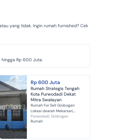
atau yang tidak. Ingin rumah furnished? Cek
 hingga Rp 600 Juta.
Rp 600 Juta
Rumah Strategis Tengah
Kota Purwodadi Dekat
Mitra Swalayan
Rumah For Sell Grobogan
Lokasi dearah Mekarsari,
Purwodadi, Grobogan
Kelurahan Danyang, Grobogan
Rumah
- Purwodadi, . Harga nego
sampe deal . Pintu Utama
menghadap Barat ...