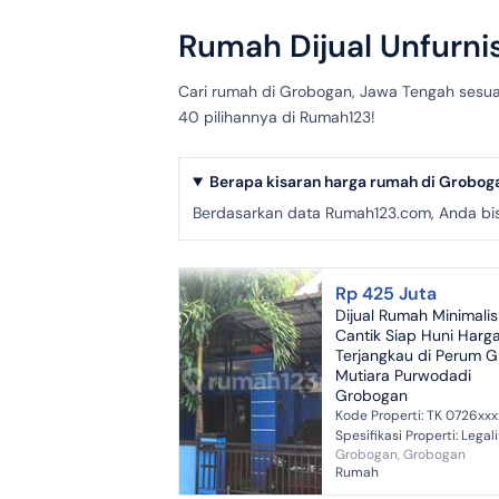
Rumah Dijual Unfurni
Cari rumah di Grobogan, Jawa Tengah sesuai 
40 pilihannya di Rumah123!
Berapa kisaran harga rumah di Grobog
Berdasarkan data Rumah123.com, Anda bis
Rp 425 Juta
Dijual Rumah Minimalis
Cantik Siap Huni Harg
Terjangkau di Perum 
Mutiara Purwodadi
Grobogan
Kode Properti: TK 0726xxx
Spesifikasi Properti: Legalitas:
Grobogan, Grobogan
SHM Luas Tanah (LT): 83m²
Rumah
Luas Bangunan (LB): 60m²
Lebar Depan (LD):