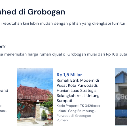
shed di Grobogan
kebutuhan kini lebih mudah dengan pilihan yang dilengkapi furnitur 
an?
a menemukan harga rumah dijual di Grobogan mulai dari Rp 166 Juta
Rp 1,5 Miliar
Rumah Etnik Modern di
a
Pusat Kota Purwodadi,
Grand
Hunian Luas Strategis
Selangkah ke Jl. Untung
Suropati
x
Kode Properti: TK 0426xxxx
Lokasi: Gang Brumbung,
Purwodadi, Grobogan
Lingkungan Plendungan,
Rumah
Kuripan, Kecamatan
 6m Lantai:...
Purwodadi, Kabupaten