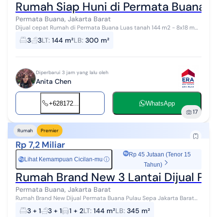
Rumah Siap Huni di Permata Buana, U
Permata Buana, Jakarta Barat
Dijual cepat Rumah di Permata Buana Luas tanah 144 m2 - 8x18 m
2,5 Lantai 3 Kamar Tidur 3 Kamar Mandi Harga : 6,85 M nego agste
3
3
LT
:
144 m²
LB
:
300 m²
Diperbarui 3 jam yang lalu oleh
Anita Chen
+628172...
WhatsApp
17
Rumah
Premier
Rp 7,2 Miliar
Rp 45 Jutaan (Tenor 15
Lihat Kemampuan Cicilan-mu
ⓘ
Rp
Tahun)
Rumah Brand New 3 Lantai Dijual Pe
Permata Buana, Jakarta Barat
Rumah Brand New Dijual Permata Buana Pulau Sepa Jakarta Barat
Luas tanah 144 m2 Dimensi 8 x 18 Luas bangunan 345 m2 Kamar
3 + 1
3 + 1
1 + 2
LT
:
144 m²
LB
:
345 m²
tidur 3+1 Kamar ...