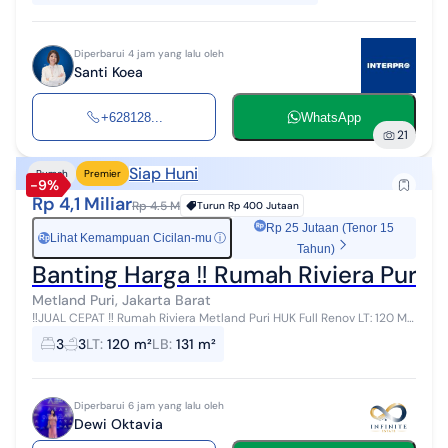
Diperbarui 4 jam yang lalu oleh
Santi Koea
+628128...
WhatsApp
21
Siap Huni
Rumah
Premier
-9%
Rp 4,1 Miliar
Rp 4.5 M
Turun
Rp 400 Jutaan
Rp 25 Jutaan (Tenor 15
Lihat Kemampuan Cicilan-mu
ⓘ
Rp
Tahun)
Banting Harga ‼️ Rumah Riviera Puri ,8
Metland Puri, Jakarta Barat
‼️JUAL CEPAT ‼️ Rumah Riviera Metland Puri HUK Full Renov LT: 120 M²
(8x15) LB: 131M² KT: 3+1 | KM : 3+1 SHM | Utara Furnished 4.1 M Ne...
3
3
LT
:
120 m²
LB
:
131 m²
Diperbarui 6 jam yang lalu oleh
Dewi Oktavia