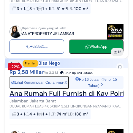
DIJUAL RUMAH BARU 3LT HARGA 1M-an JLN 1 MOBIL LUAS 4.3X12M DI
JELAMBAR [HUB*ANA 0852xxxxxxxx FAST RESPON VIA WA ^_^]
3 + 1
3 + 1
1 + 1
LT
:
51 m²
LB
:
100 m²
#CARIRUMAHCARIANA# *PROFESIONA...
Diperbarui 7 jam yang lalu oleh
ANA*PROPERTY JELAMBAR
+628521...
WhatsApp
12
Bisa Nego
Rumah
Premier
-22%
Rp 2,58 Miliar
Rp 3.3 M
Turun
Rp 720 Jutaan
Rp 16 Jutaan (Tenor 15
Lihat Kemampuan Cicilan-mu
ⓘ
Rp
Tahun)
Ana Rumah Full Furnish di Kav Polri 
Jelambar, Jakarta Barat
DIJUAL RUMAH LUAS 4.65X16M 3.5LT LINGKUNGAN NYAMAN DI KAV
POLRI JELAMBAR [HUB*ANA 0852xxxxxxxx FAST RESPON VIA WA ^_^]
3 + 1
4 + 1
1 + 1
LT
:
74 m²
LB
:
188 m²
#CARIRUMAHCARIANA# *PROFESIO...