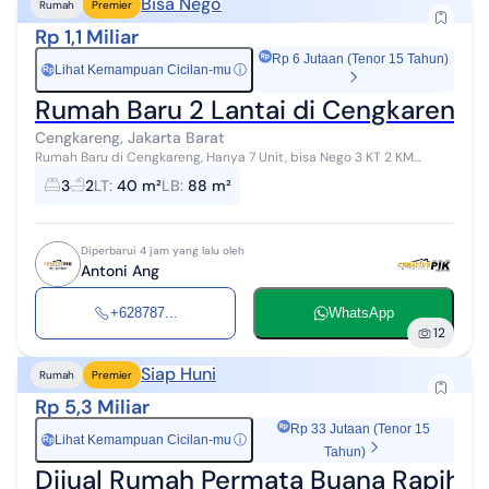
Bisa Nego
Rumah
Premier
Rp 1,1 Miliar
Rp 6 Jutaan (Tenor 15 Tahun)
Lihat Kemampuan Cicilan-mu
ⓘ
Rp
Rumah Baru 2 Lantai di Cengkareng, 
Cengkareng, Jakarta Barat
Rumah Baru di Cengkareng, Hanya 7 Unit, bisa Nego 3 KT 2 KM
Carport Living room Kitchen
3
2
LT
:
40 m²
LB
:
88 m²
Diperbarui 4 jam yang lalu oleh
Antoni Ang
+628787...
WhatsApp
12
Siap Huni
Rumah
Premier
Rp 5,3 Miliar
Rp 33 Jutaan (Tenor 15
Lihat Kemampuan Cicilan-mu
ⓘ
Rp
Tahun)
Dijual Rumah Permata Buana Rapih S