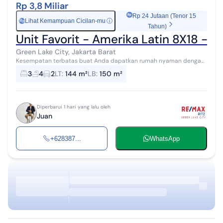
Rp 3,8 Miliar
Rp 24 Jutaan (Tenor 15
Lihat Kemampuan Cicilan-mu
ⓘ
Rp
Tahun)
Unit Favorit - Amerika Latin 8X18 - Be
Green Lake City, Jakarta Barat
Kesempatan terbatas buat Anda dapatkan rumah nyaman dengan
return investasi tinggi di Green Lake City, Jakarta Barat. Rumah ini
3
4
2
LT
:
144 m²
LB
:
150 m²
menawarkan lokasi ...
Diperbarui 1 hari yang lalu oleh
Juan
+628387...
WhatsApp