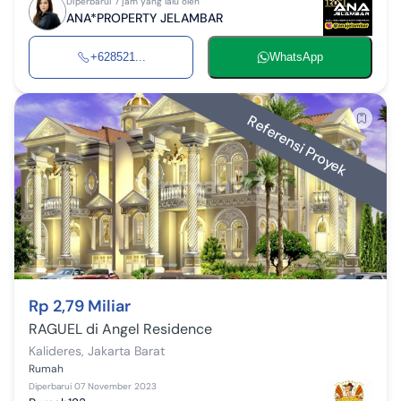
Diperbarui 7 jam yang lalu oleh
ANA*PROPERTY JELAMBAR
+628521...
WhatsApp
Referensi Proyek
Rp 2,79 Miliar
RAGUEL di Angel Residence
Kalideres
,
Jakarta Barat
Rumah
Diperbarui
07 November 2023