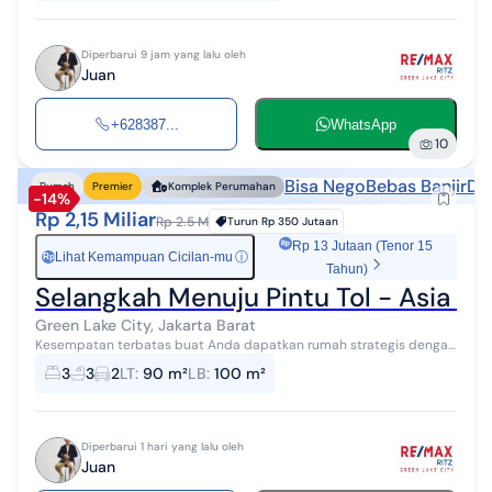
Diperbarui 9 jam yang lalu oleh
Juan
+628387...
WhatsApp
10
Bisa Nego
Bebas Banjir
De
Rumah
Premier
Komplek Perumahan
-14%
Rp 2,15 Miliar
Rp 2.5 M
Turun
Rp 350 Jutaan
Rp 13 Jutaan (Tenor 15
Lihat Kemampuan Cicilan-mu
ⓘ
Rp
Tahun)
Selangkah Menuju Pintu Tol - Asia 6X
Green Lake City, Jakarta Barat
Kesempatan terbatas buat Anda dapatkan rumah strategis dengan
return investasi tinggi di Green Lake City, Jakarta Barat. Rumah ini
3
3
2
LT
:
90 m²
LB
:
100 m²
menawarkan loka...
Diperbarui 1 hari yang lalu oleh
Juan