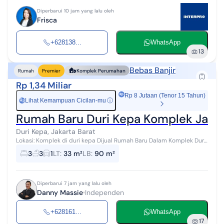
Diperbarui 10 jam yang lalu oleh
Frisca
+628138...
WhatsApp
13
Bebas Banjir
Rumah
Premier
Komplek Perumahan
Rp 1,34 Miliar
Rp 8 Jutaan (Tenor 15 Tahun)
Lihat Kemampuan Cicilan-mu
ⓘ
Rp
Rumah Baru Duri Kepa Komplek Jalan
Duri Kepa, Jakarta Barat
Lokasi: Komplek di duri kepa Dijual Rumah Baru Dalam Komplek Duri
Kepa Tipe B LT 3x11 Rp 1.349 M NEGO posisi badan hadap barat SHM
3
3
1
LT
:
33 m²
LB
:
90 m²
IMB KPR kam...
Diperbarui 7 jam yang lalu oleh
Danny Massie
Independen
+628161...
WhatsApp
17