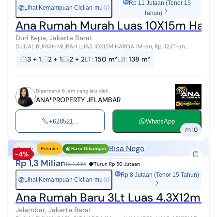
Rp 11 Jutaan (Tenor 15
Lihat Kemampuan Cicilan-mu
ⓘ
Rp
Tahun)
Ana Rumah Murah Luas 10X15m Harga 1
Duri Kepa, Jakarta Barat
DIJUAL RUMAH MURAH LUAS 10X15M HARGA 1M-an, Rp. 12JT-an
PerM2 DI DURI KEPA, KEBON JERUK [HUB*ANA 0852xxxxxxxx FAST
3 + 1
2 + 1
2 + 2
LT
:
150 m²
LB
:
138 m²
RESPON VIA WA ^_^] #CARIRUMAHCAR...
Diperbarui 6 jam yang lalu oleh
ANA*PROPERTY JELAMBAR
+628521...
WhatsApp
10
Bisa Nego
Rumah
Premier
Baru Dibangun
-4%
Rp 1,3 Miliar
Rp 1.4 M
Turun
Rp 50 Jutaan
Rp 8 Jutaan (Tenor 15 Tahun)
Lihat Kemampuan Cicilan-mu
ⓘ
Rp
Ana Rumah Baru 3Lt Luas 4.3X12m Jln 
Jelambar, Jakarta Barat