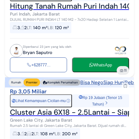
Hitung Tanah Rumah Puri Indah 140M
Puri Indah, Jakarta Barat
DIJUAL RUMAH PURI INDAH LT 140 M2 - 7x20 Hadap Selatan 1 Lantai
Cocok utk Renovasi Harga 3,95M nego Bryan 0877xxxxxxxx
3
2
LT
:
140 m²
LB
:
120 m²
Diperbarui 23 jam yang lalu oleh
Bryan Saputro
+628777...
WhatsApp
11
Bisa Nego
Siap Huni
Bebas 
Rumah
Premier
Komplek Perumahan
Rp 3,05 Miliar
Rp 19 Jutaan (Tenor 15
Lihat Kemampuan Cicilan-mu
ⓘ
Rp
Tahun)
Cluster Asia 6X18 - 2.5Lantai - Siap H
Green Lake City, Jakarta Barat
Rumah 2.5 lantai di Green Lake City, Jakarta Barat. Dijual rumah di
wilayah yang asri. Properti 2.5 lantai ini berada di lingkungan
3
2
2
LT
:
108 m²
LB
:
200 m²
strategis. Sp...