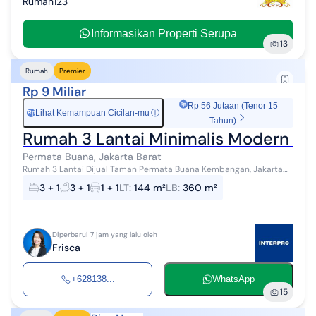
Rumah123
Informasikan Properti Serupa
13
Rumah
Premier
Rp 9 Miliar
Rp 56 Jutaan (Tenor 15
Lihat Kemampuan Cicilan-mu
ⓘ
Rp
Tahun)
Rumah 3 Lantai Minimalis Modern Pe
Permata Buana, Jakarta Barat
Rumah 3 Lantai Dijual Taman Permata Buana Kembangan, Jakarta
Barat Luas tanah 144m2 Luas bangunan 360m2 Kamar tidur 3+1
3 + 1
3 + 1
1 + 1
LT
:
144 m²
LB
:
360 m²
Kamar mandi 3+1 Bangunan...
Diperbarui 7 jam yang lalu oleh
Frisca
+628138...
WhatsApp
15