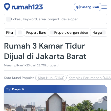
Pasang Iklan
Lokasi, keyword, area, project, developer
Filter
Properti Baru
Properti dengan video
Harga
Rumah 3 Kamar Tidur
Dijual di Jakarta Barat
Menampilkan 1-23 dari 22.745 properti
Kata Kunci Populer
|
Siap Huni (7163)
Komplek Perumahan (403
Top Properti