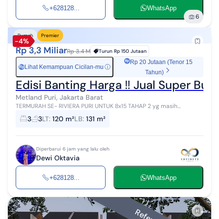
+628128...
WhatsApp
6
Rumah
Premier
-4%
Rp 3,3 Miliar
Rp 3.4 M
Turun
Rp 150 Jutaan
Rp 20 Jutaan (Tenor 15
Lihat Kemampuan Cicilan-mu
ⓘ
Rp
Tahun)
Edisi Banting Harga ‼️ Jual Super Bu ‼
Metland Puri, Jakarta Barat
TERMURAH SE- RIVIERA PURI UNTUK 8x15 TAHAP 2 yg masih
Available Rumah Riviera Puri Tahap 2 LT 8x15 LB 130 3+1 KT 3+1 KM 3.3
3
3
LT
:
120 m²
LB
:
131 m²
M Nett Dewi Lin ...
Diperbarui 6 jam yang lalu oleh
Dewi Oktavia
+628128...
WhatsApp