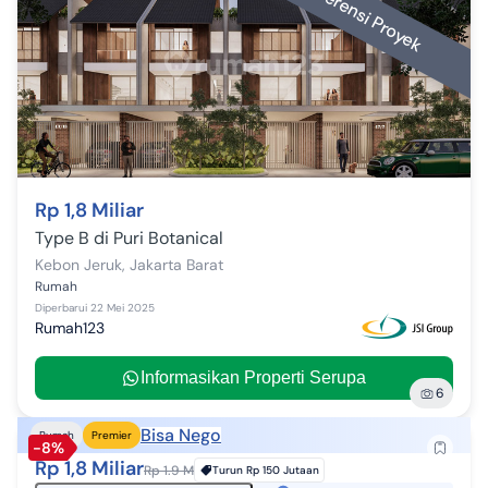
Referensi Proyek
Rp 1,8 Miliar
Type B di Puri Botanical
Kebon Jeruk
,
Jakarta Barat
Rumah
Diperbarui
22 Mei 2025
Rumah123
Informasikan Properti Serupa
6
Bisa Nego
Rumah
Premier
-8%
Rp 1,8 Miliar
Rp 1.9 M
Turun
Rp 150 Jutaan