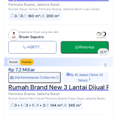
Permata Buana, Jakarta Barat
Rumah Dijual Taman Permata Buana, Jakarta Barat Luas Tanah
160m2 Dimensi 8x20m2 Luas Bangunan 200m2 Kamar Tidur 3+1
3
3
LT
:
160 m²
LB
:
200 m²
Kamar Mandi 3+1 Bangunan 2 Lan...
Diperbarui 9 jam yang lalu oleh
Bryan Saputro
+628777...
WhatsApp
17
Rumah
Premier
Rp 7,2 Miliar
Rp 45 Jutaan (Tenor 15
Lihat Kemampuan Cicilan-mu
ⓘ
Rp
Tahun)
Rumah Brand New 3 Lantai Dijual Pe
Permata Buana, Jakarta Barat
Rumah Brand New Dijual Permata Buana Pulau Sepa Jakarta Barat
Luas tanah 144 m2 Dimensi 8 x 18 Luas bangunan 345 m2 Kamar
3 + 1
3 + 1
1 + 2
LT
:
144 m²
LB
:
345 m²
tidur 3+1 Kamar mandi 3...