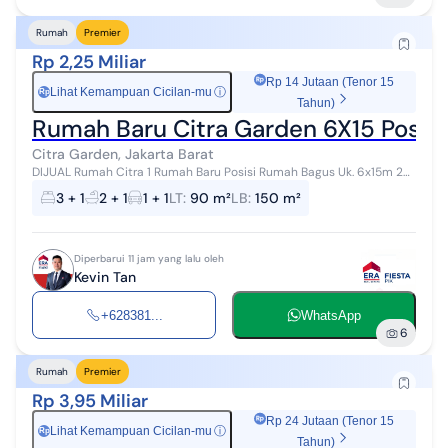
Rumah
Premier
Rp 2,25 Miliar
Rp 14 Jutaan (Tenor 15
Lihat Kemampuan Cicilan-mu
ⓘ
Rp
Tahun)
Rumah Baru Citra Garden 6X15 Posis
Citra Garden, Jakarta Barat
DIJUAL Rumah Citra 1 Rumah Baru Posisi Rumah Bagus Uk. 6x15m 2
Lantai 3+1 Kamar Tidur SHM Hadap Selatan Harga 2,250M (Nego)
3 + 1
2 + 1
1 + 1
LT
:
90 m²
LB
:
150 m²
KEVIN T...
Diperbarui 11 jam yang lalu oleh
Kevin Tan
+628381...
WhatsApp
6
Rumah
Premier
Rp 3,95 Miliar
Rp 24 Jutaan (Tenor 15
Lihat Kemampuan Cicilan-mu
ⓘ
Rp
Tahun)