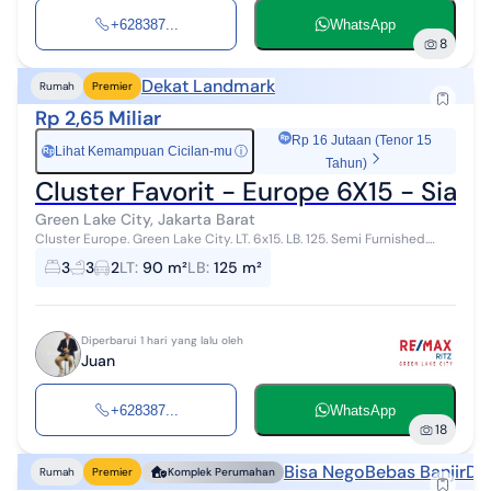
+628387...
WhatsApp
8
Dekat Landmark
Rumah
Premier
Rp 2,65 Miliar
Rp 16 Jutaan (Tenor 15
Lihat Kemampuan Cicilan-mu
ⓘ
Rp
Tahun)
Cluster Favorit - Europe 6X15 - Siap 
Green Lake City, Jakarta Barat
Cluster Europe. Green Lake City. LT. 6x15. LB. 125. Semi Furnished.
SHM. Harga 2.65M nego. More Info? Call: 0838xxxxxxxx
3
3
2
LT
:
90 m²
LB
:
125 m²
Diperbarui 1 hari yang lalu oleh
Juan
+628387...
WhatsApp
18
Bisa Nego
Bebas Banjir
De
Rumah
Premier
Komplek Perumahan