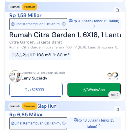
Rumah
Premier
Rp 1,58 Miliar
Rp 9 Jutaan (Tenor 15 Tahun)
Lihat Kemampuan Cicilan-mu
ⓘ
Rp
Rumah Citra Garden 1, 6X18, 1 Lantai,
Citra Garden, Jakarta Barat
Rumah Citra Garden 1 Luas Tanah : 108 m² (6x18) Luas Bangunan : 80
m² 1 Lantai Kamar Tidur : 3 Kamar Mandi : 2 Hadap : Utara Daya
3
2
1
LT
:
108 m²
LB
:
80 m²
Listrik : 2.200...
Diperbarui 3 jam yang lalu oleh
Leny Suciady
+628999...
WhatsApp
12
Siap Huni
Rumah
Premier
Rp 6,85 Miliar
Rp 43 Jutaan (Tenor 15
Lihat Kemampuan Cicilan-mu
ⓘ
Rp
Tahun)