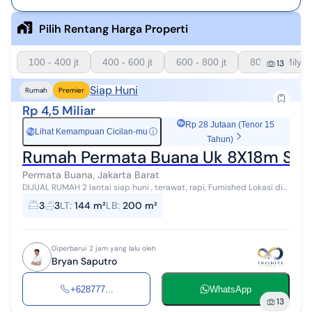
Pilih Rentang Harga Properti
100 - 400 jt
400 - 600 jt
600 - 800 jt
800 - 1 Milyar
13
Siap Huni
Rumah
Premier
Rp 4,5 Miliar
Rp 28 Jutaan (Tenor 15
Lihat Kemampuan Cicilan-mu
ⓘ
Rp
Tahun)
Rumah Permata Buana Uk 8X18m Siap 
Permata Buana, Jakarta Barat
DIJUAL RUMAH 2 lantai siap huni , terawat, rapi, Furnished Lokasi di
Taman Permata Buana Jakarta Barat LT 144 m2 (8x18) LB 200 m2 (2
3
3
LT
:
144 m²
LB
:
200 m²
lantai) FUR...
Diperbarui 2 jam yang lalu oleh
Bryan Saputro
+628777...
WhatsApp
13