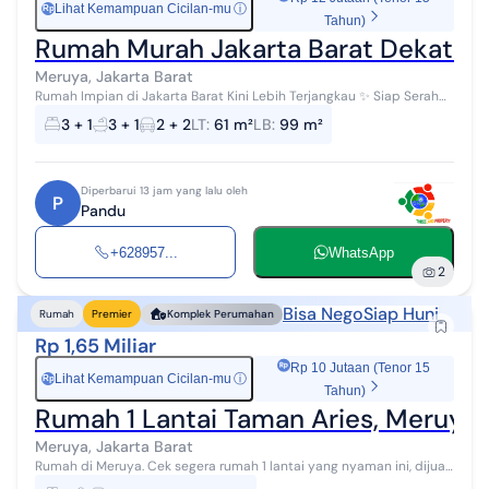
Lihat Kemampuan Cicilan-mu
ⓘ
Rp
Tahun)
Rumah Murah Jakarta Barat Dekat Ak
Meruya, Jakarta Barat
Rumah Impian di Jakarta Barat Kini Lebih Terjangkau ✨ Siap Serah
Terima Akhir Tahun Ini Berada di Lokasi Premium & Strategis ️
3 + 1
3 + 1
2 + 2
LT
:
61 m²
LB
:
99 m²
Dibangun denga...
Diperbarui 13 jam yang lalu oleh
P
Pandu
+628957...
WhatsApp
2
Bisa Nego
Siap Huni
Rumah
Premier
Komplek Perumahan
Rp 1,65 Miliar
Rp 10 Jutaan (Tenor 15
Lihat Kemampuan Cicilan-mu
ⓘ
Rp
Tahun)
Rumah 1 Lantai Taman Aries, Meruya
Meruya, Jakarta Barat
Rumah di Meruya. Cek segera rumah 1 lantai yang nyaman ini, dijual
dengan pemandangan indah yang menambah nilai estetika di