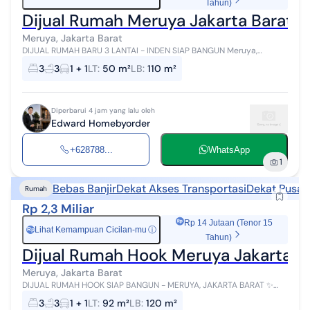
Tahun)
Dijual Rumah Meruya Jakarta Barat 5
Meruya, Jakarta Barat
DIJUAL RUMAH BARU 3 LANTAI - INDEN SIAP BANGUN Meruya,
Jakarta Barat ✨ Wujudkan rumah impian Anda dengan desain
3
3
1 + 1
LT
:
50 m²
LB
:
110 m²
modern dan kualitas premium! ...
Diperbarui 4 jam yang lalu oleh
Edward Homebyorder
+628788...
WhatsApp
1
Bebas Banjir
Dekat Akses Transportasi
Dekat Pusat
Rumah
Rp 2,3 Miliar
Rp 14 Jutaan (Tenor 15
Lihat Kemampuan Cicilan-mu
ⓘ
Rp
Tahun)
Dijual Rumah Hook Meruya Jakarta Ba
Meruya, Jakarta Barat
DIJUAL RUMAH HOOK SIAP BANGUN - MERUYA, JAKARTA BARAT ✨
Kesempatan memiliki rumah impian dengan konsep custom sesuai
3
3
1 + 1
LT
:
92 m²
LB
:
120 m²
keinginan Anda! Lokasi: M...