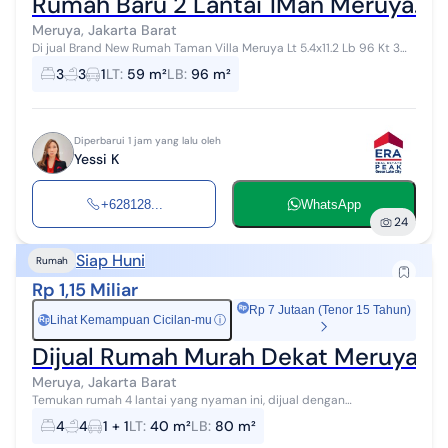
Rumah Baru 2 Lantai 1Man Meruya. Ja
Meruya, Jakarta Barat
Di jual Brand New Rumah Taman Villa Meruya Lt 5.4x11.2 Lb 96 Kt 3
Km 3 2 lantai full Shm Timur Ready Agust Harga 1.8M yes
3
3
1
LT
:
59 m²
LB
:
96 m²
Diperbarui 1 jam yang lalu oleh
Yessi K
+628128...
WhatsApp
24
Siap Huni
Rumah
Rp 1,15 Miliar
Rp 7 Jutaan (Tenor 15 Tahun)
Lihat Kemampuan Cicilan-mu
ⓘ
Rp
Dijual Rumah Murah Dekat Meruya Gre
Meruya, Jakarta Barat
Temukan rumah 4 lantai yang nyaman ini, dijual dengan
pemandangan asri yang menambah nilai estetika di lingkungan
4
4
1 + 1
LT
:
40 m²
LB
:
80 m²
hunian. Rumah ini berada di wila...