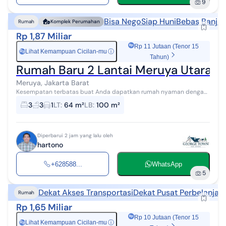
9
Bisa Nego
Siap Huni
Bebas Banjir
Rumah
Komplek Perumahan
Rp 1,87 Miliar
Rp 11 Jutaan (Tenor 15
Lihat Kemampuan Cicilan-mu
ⓘ
Rp
Tahun)
Rumah Baru 2 Lantai Meruya Utara
Meruya, Jakarta Barat
Kesempatan terbatas buat Anda dapatkan rumah nyaman dengan
return investasi tinggi di Meruya, Jakarta Barat. Rumah ini
3
3
1
LT
:
64 m²
LB
:
100 m²
menawarkan kelengkapan fasi...
Diperbarui 2 jam yang lalu oleh
hartono
+628588...
WhatsApp
5
Dekat Akses Transportasi
Dekat Pusat Perbelanjaa
Rumah
Rp 1,65 Miliar
Rp 10 Jutaan (Tenor 15
Lihat Kemampuan Cicilan-mu
ⓘ
Rp