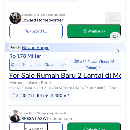
Diperbarui 4 jam yang lalu oleh
Edward Homebyorder
+628788...
WhatsApp
7
Bebas Banjir
Rumah
Rp 1,78 Miliar
Rp 11 Jutaan (Tenor 15
Lihat Kemampuan Cicilan-mu
ⓘ
Rp
Tahun)
For Sale Rumah Baru 2 Lantai di Meru
Meruya, Jakarta Barat
DIJUAL RUMAH BARU 2 LANTAI MERUYA UTARA ( sisa 2 unit ) - Tipe
Skandinavia - SHGB sampai dengan thn 2041 - ukuran = 4 x 16 m -
3
3
1
LT
:
64 m²
LB
:
100 m²
LT: 64 M2 - LB: 100 ...
Diperbarui 13 jam yang lalu oleh
RHESA (IAXW)
Independen
+628111...
WhatsApp