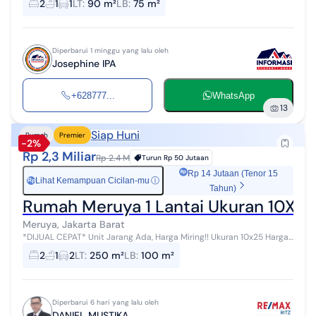
2
1
1
LT
:
90 m²
LB
:
75 m²
lingkungan hunian. Ru...
Diperbarui 1 minggu yang lalu oleh
Josephine IPA
+628777...
WhatsApp
13
Siap Huni
Rumah
Premier
-2%
Rp 2,3 Miliar
Rp 2.4 M
Turun
Rp 50 Jutaan
Rp 14 Jutaan (Tenor 15
Lihat Kemampuan Cicilan-mu
ⓘ
Rp
Tahun)
Rumah Meruya 1 Lantai Ukuran 10X25
Meruya, Jakarta Barat
*DIJUAL CEPAT* Unit Jarang Ada, Harga Miring!! Ukuran 10x25 Harga
Menarik Rumah Meruya Selatan Kembangan Jakarta Barat SHM
2
1
2
LT
:
250 m²
LB
:
100 m²
Uk.LT.250 m² ...
Diperbarui 6 hari yang lalu oleh
DANIEL MUSTIKA