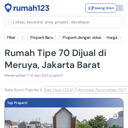
Pasang Iklan
Lokasi, keyword, area, project, developer
Filter
Properti Baru
Properti dengan video
Harga
Rumah Tipe 70 Dijual di
Meruya, Jakarta Barat
Menampilkan 1-21 dari 623 properti
Kata Kunci Populer
|
Siap Huni (204)
Komplek Perumahan (157)
Top Properti