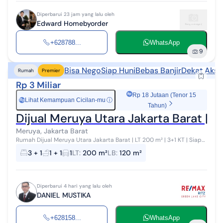
Diperbarui 23 jam yang lalu oleh
Edward Homebyorder
+628788...
WhatsApp
9
Bisa Nego
Siap Huni
Bebas Banjir
Dekat Akse
Rumah
Premier
Rp 3 Miliar
Rp 18 Jutaan (Tenor 15
Lihat Kemampuan Cicilan-mu
ⓘ
Rp
Tahun)
Dijual Meruya Utara Jakarta Barat | LT
Meruya, Jakarta Barat
Rumah Dijual Meruya Utara Jakarta Barat | LT 200 m² | 3+1 KT | Siap
Huni | Bebas Banjir | Dekat Tol JORR | Harga 3 M SHGB Uk. LT. 8X25 ...
3 + 1
1 + 1
1
LT
:
200 m²
LB
:
120 m²
Diperbarui 4 hari yang lalu oleh
DANIEL MUSTIKA
+628158...
WhatsApp