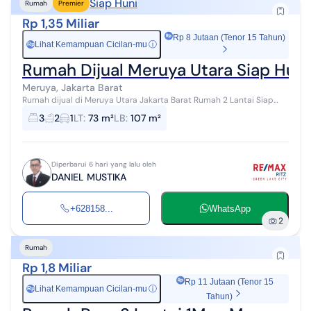
Siap Huni
Rumah
Premier
Rp 1,35 Miliar
Rp 8 Jutaan (Tenor 15 Tahun)
Lihat Kemampuan Cicilan-mu
ⓘ
Rp
Rumah Dijual Meruya Utara Siap Huni
Meruya, Jakarta Barat
Rumah dijual di Meruya Utara Jakarta Barat Rumah 2 Lantai Siap
Huni Hanya 1,35 M Kembangan Jakarta Barat SHM Uk.LT 73m² LB 107
3
2
1
LT
:
73 m²
LB
:
107 m²
m² Kamar...
Diperbarui 6 hari yang lalu oleh
DANIEL MUSTIKA
+628158...
WhatsApp
2
Rumah
Rp 1,8 Miliar
Rp 11 Jutaan (Tenor 15
Lihat Kemampuan Cicilan-mu
ⓘ
Rp
Tahun)