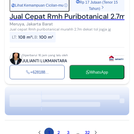
Rp 17 Jutaan (Tenor 15
Lihat Kemampuan Cicilan-mu
ⓘ
Rp
Tahun)
Jual Cepat Rmh Puribotanical 2.7m
Meruya, Jakarta Barat
Jual cepat Rmh puribotanical murahh 2.7m dekat tol jogja jg
LT
:
108 m²
LB
:
100 m²
Diperbarui 16 jam yang lalu oleh
JULIANTI LUKMANTARA
+628188...
WhatsApp
1
2
3
...
32