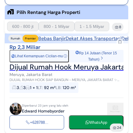
Pilih Rentang Harga Properti
600 - 800 jt
800 - 1 Milyar
1 - 1.5 Milyar
8
Bebas Banjir
Dekat Akses Transportasi
Deka
Rumah
Premier
Rp 2,3 Miliar
Rp 14 Jutaan (Tenor 15
Lihat Kemampuan Cicilan-mu
ⓘ
Rp
Tahun)
Dijual Rumah Hook Meruya Jakarta Ba
Meruya, Jakarta Barat
DIJUAL RUMAH HOOK SIAP BANGUN - MERUYA, JAKARTA BARAT ✨
Kesempatan memiliki rumah impian dengan konsep custom sesuai
3
3
1 + 1
LT
:
92 m²
LB
:
120 m²
keinginan Anda! Lokasi: M...
Diperbarui 23 jam yang lalu oleh
Edward Homebyorder
+628788...
WhatsApp
24