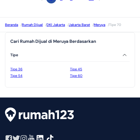
Beranda
/
Rumah Dijual
/
DKI Jakarta
/
Jakarta Barat
/
Meruya
/
Tipe 70
Cari Rumah Dijual di Meruya Berdasarkan
Tipe
Tipe 36
Tipe 45
Tipe 54
Tipe 60