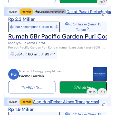
7
Dekat Pusat Perbelanjaan
Rumah
Premier
Komplek Perumahan
Rp 2,3 Miliar
Rp 14 Jutaan (Tenor 15
Lihat Kemampuan Cicilan-mu
ⓘ
Rp
Tahun)
Rumah 5Br Pacific Garden Puri Cocok
Meruya, Jakarta Barat
Project: Pacific Garden Puri Kondisi rumah baru Luas tanah 60.5 m2
Luas bangunan 99 m2 5 kamar tidur, 4 kamar mandi Rumah mewah
5
4
LT
:
60 m²
LB
:
99 m²
ini berada di are...
Diperbarui 2 minggu yang lalu oleh
PG
Pacific Garden
+628775...
WhatsApp
15
1
Siap Huni
Dekat Akses Transportasi
Rumah
Premier
Rp 1,9 Miliar
Rp 12 Jutaan (Tenor 15