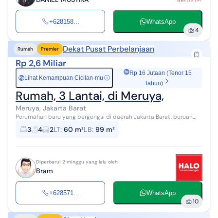
+628158...
WhatsApp
4
Dekat Pusat Perbelanjaan
Rumah
Premier
Rp 2,6 Miliar
Rp 16 Jutaan (Tenor 15
Lihat Kemampuan Cicilan-mu
ⓘ
Rp
Tahun)
Rumah, 3 Lantai, di Meruya,
Meruya, Jakarta Barat
Perumahan baru yang bergengsi di daerah Jakarta Barat, buruan
sebelum kehabisan , sudah ada PAM, Sports club, dekat ke.mall puri
3
4
2
LT
:
60 m²
LB
:
99 m²
indah dan st morit...
Diperbarui 2 minggu yang lalu oleh
Bram
+628571...
WhatsApp
10