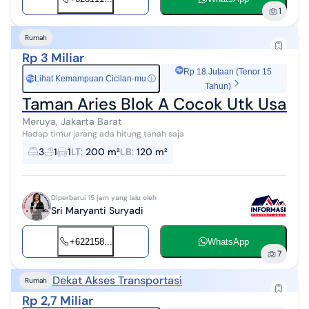
1
Rumah
Rp 3 Miliar
Rp 18 Jutaan (Tenor 15
Lihat Kemampuan Cicilan-mu
ⓘ
Rp
Tahun)
Taman Aries Blok A Cocok Utk Usaha
Meruya, Jakarta Barat
Hadap timur jarang ada hitung tanah saja
3
1
1
LT
:
200 m²
LB
:
120 m²
Diperbarui 15 jam yang lalu oleh
Sri Maryanti Suryadi
+622158...
WhatsApp
7
Dekat Akses Transportasi
Rumah
Rp 2,7 Miliar