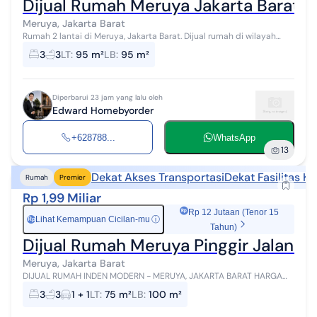
Dijual Rumah Meruya Jakarta Barat 
Meruya, Jakarta Barat
Rumah 2 lantai di Meruya, Jakarta Barat. Dijual rumah di wilayah
yang asri. Properti 2 lantai ini berada di lingkungan strategis.
3
3
LT
:
95 m²
LB
:
95 m²
Kategorinya ada...
Diperbarui 23 jam yang lalu oleh
Edward Homebyorder
+628788...
WhatsApp
13
Dekat Akses Transportasi
Dekat Fasilitas K
Rumah
Premier
Rp 1,99 Miliar
Rp 12 Jutaan (Tenor 15
Lihat Kemampuan Cicilan-mu
ⓘ
Rp
Tahun)
Dijual Rumah Meruya Pinggir Jalan Ja
Meruya, Jakarta Barat
DIJUAL RUMAH INDEN MODERN - MERUYA, JAKARTA BARAT HARGA
1.995.000.000,- Miliki rumah impian dengan desain eksklusif yang
3
3
1 + 1
LT
:
75 m²
LB
:
100 m²
bisa disesuaikan dengan ...