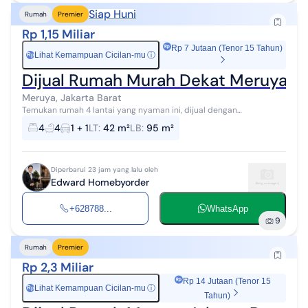
Siap Huni
Rumah
Premier
Rp 1,15 Miliar
Rp 7 Jutaan (Tenor 15 Tahun)
Lihat Kemampuan Cicilan-mu
ⓘ
Rp
Dijual Rumah Murah Dekat Meruya & G
Meruya, Jakarta Barat
Temukan rumah 4 lantai yang nyaman ini, dijual dengan
pemandangan asri yang menambah nilai estetika di lingkungan
4
4
1 + 1
LT
:
42 m²
LB
:
95 m²
hunian. Rumah ini berada di wila...
Diperbarui 23 jam yang lalu oleh
Edward Homebyorder
+628788...
WhatsApp
9
Rumah
Premier
Rp 2,3 Miliar
Rp 14 Jutaan (Tenor 15
Lihat Kemampuan Cicilan-mu
ⓘ
Rp
Tahun)