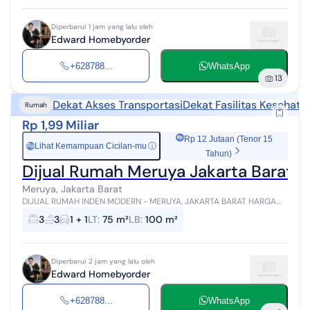
Diperbarui 1 jam yang lalu oleh
Edward Homebyorder
+628788...
WhatsApp
13
Dekat Akses Transportasi
Dekat Fasilitas Kesehata
Rumah
Rp 1,99 Miliar
Rp 12 Jutaan (Tenor 15
Lihat Kemampuan Cicilan-mu
ⓘ
Rp
Tahun)
Dijual Rumah Meruya Jakarta Barat 5
Meruya, Jakarta Barat
DIJUAL RUMAH INDEN MODERN - MERUYA, JAKARTA BARAT HARGA
1.995.000.000,- Miliki rumah impian dengan desain eksklusif yang
3
3
1 + 1
LT
:
75 m²
LB
:
100 m²
bisa disesuaikan dengan ...
Diperbarui 2 jam yang lalu oleh
Edward Homebyorder
+628788...
WhatsApp