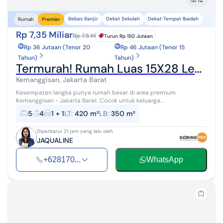
Bebas Banjir
Dekat Sekolah
Dekat Tempat Ibadah
Rumah
Premier
Rp 7,35 Miliar
Rp 7.5 M
Turun
Rp 150 Jutaan
Rp 36 Jutaan (Tenor 20
Rp 46 Jutaan (Tenor 15
Tahun)
Tahun)
Termurah! Rumah Luas 15X28 Lebar Jalan 3Mobil Komplek Karmel Kemanggisan Jakarta Barat
Kemanggisan, Jakarta Barat
Kesempatan langka punya rumah besar di area premium
Kemanggisan - Jakarta Barat. Cocok untuk keluarga...
5
4
1 + 1
LT
:
420 m²
LB
:
350 m²
Diperbarui 21 jam yang lalu oleh
JAQUALINE
+628170...
WhatsApp