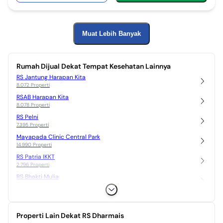
Muat Lebih Banyak
Rumah Dijual Dekat Tempat Kesehatan Lainnya
RS Jantung Harapan Kita
8.072 Properti
RSAB Harapan Kita
8.078 Properti
RS Pelni
7.395 Properti
Mayapada Clinic Central Park
14.990 Properti
RS Patria IKKT
2.796 Properti
RS Bhakti Mulia
7.496 Properti
RS Ukrida
12.148 Properti
Properti Lain Dekat RS Dharmais
RS Royal Taruma