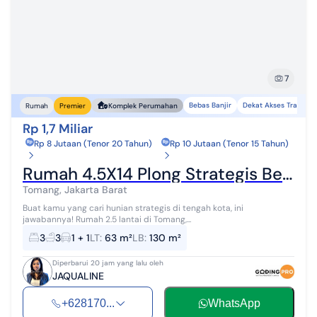
7
Bebas Banjir
Dekat Akses Transpor
Rumah
Premier
Komplek Perumahan
Rp 1,7 Miliar
Rp 8 Jutaan (Tenor 20 Tahun)
Rp 10 Jutaan (Tenor 15 Tahun)
Rumah 4.5X14 Plong Strategis Bebas Banjir Tomang Jakarta Barat
Tomang, Jakarta Barat
Buat kamu yang cari hunian strategis di tengah kota, ini
jawabannya! Rumah 2.5 lantai di Tomang,...
3
3
1 + 1
LT
:
63 m²
LB
:
130 m²
Diperbarui 20 jam yang lalu oleh
JAQUALINE
+628170...
WhatsApp