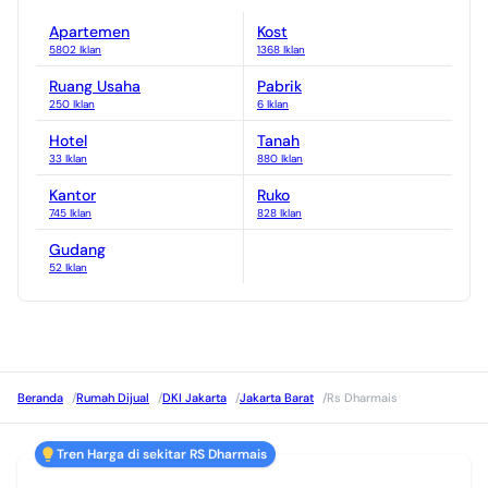
10.631 Properti
RSIA Ibnu Sina
Apartemen
Kost
7.780 Properti
5802 Iklan
1368 Iklan
RSIA Metro Kebon Jeruk
Ruang Usaha
Pabrik
11.997 Properti
250 Iklan
6 Iklan
Hotel
Tanah
33 Iklan
880 Iklan
Kantor
Ruko
745 Iklan
828 Iklan
Gudang
52 Iklan
Beranda
/
Rumah Dijual
/
DKI Jakarta
/
Jakarta Barat
/
Rs Dharmais
Tren Harga di sekitar RS Dharmais