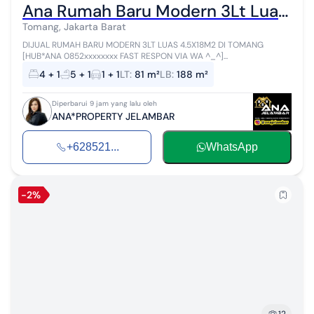
Ana Rumah Baru Modern 3Lt Luas 4.5X18m2 di Tomang - * Good- Deal !!*
Tomang, Jakarta Barat
DIJUAL RUMAH BARU MODERN 3LT LUAS 4.5X18M2 DI TOMANG
[HUB*ANA 0852xxxxxxxx FAST RESPON VIA WA ^_^]...
4
+ 1
5
+ 1
1 + 1
LT
:
81 m²
LB
:
188 m²
Diperbarui 9 jam yang lalu oleh
ANA*PROPERTY JELAMBAR
+628521...
WhatsApp
-2%
12