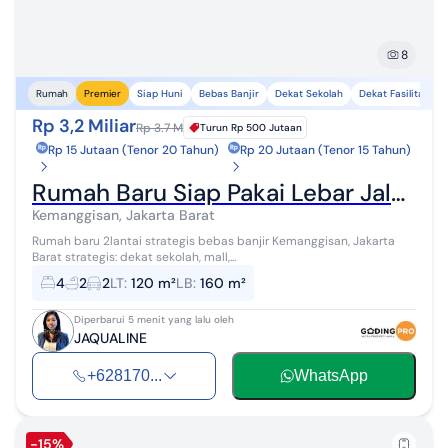
8
Siap Huni
Bebas Banjir
Dekat Sekolah
Dekat Fasilitas K
Rumah
Premier
Rp 3,2 Miliar
Rp 3.7 M
Turun
Rp 500 Jutaan
Rp 15 Jutaan (Tenor 20 Tahun)
Rp 20 Jutaan (Tenor 15 Tahun)
Rumah Baru Siap Pakai Lebar Jalan 12Mtr Komplek Kemanggisan Jakarta Barat
Kemanggisan, Jakarta Barat
Rumah baru 2lantai strategis bebas banjir Kemanggisan, Jakarta
Barat strategis: dekat sekolah, mall,...
4
2
2
LT
:
120 m²
LB
:
160 m²
Diperbarui 5 menit yang lalu oleh
JAQUALINE
+628170...
WhatsApp
-15%