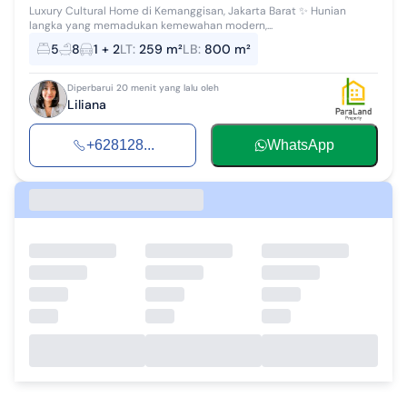
Luxury Cultural Home di Kemanggisan, Jakarta Barat ✨ Hunian
langka yang memadukan kemewahan modern,...
5
8
1 + 2
LT
:
259 m²
LB
:
800 m²
Diperbarui 20 menit yang lalu oleh
Liliana
+628128...
WhatsApp