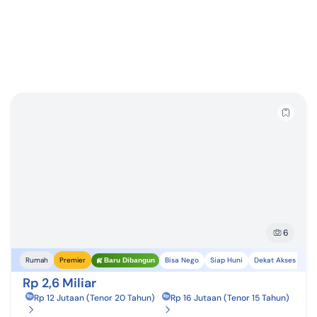
6
Bisa Nego
Siap Huni
Dekat Akses Trans
Rumah
Premier
Baru Dibangun
Rp 2,6 Miliar
Rp 12 Jutaan (Tenor 20 Tahun)
Rp 16 Jutaan (Tenor 15 Tahun)