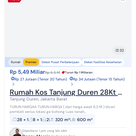
32
Dekat Pusat Perbelanjaan
Dekat Fasilitas Kesehatan
Rumah
Premier
Rp 5,49 Miliar
Rp 6.5 M
Turun
Rp 1 Miliaran
Rp 27 Jutaan (Tenor 20 Tahun)
Rp 34 Jutaan (Tenor 15 Tahun)
Rumah Kos Tanjung Duren 28Kt Dekat Mall Siap Cuan
Tanjung Duren, Jakarta Barat
TURUN HARGAA TURUN HARGA ( dari harga awall 6,5 M ) dicari
pembeli serius lokasi ga bohong Luas tanah...
28
+ 1
8
+ 1
2
LT
:
320 m²
LB
:
600 m²
Diperbarui 1 jam yang lalu oleh