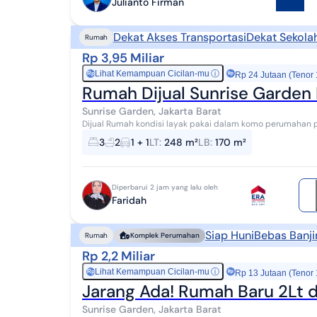
Julianto Firman
Dekat Akses Transportasi
Dekat Sekola
Rumah
Rp 3,95 Miliar
Lihat Kemampuan Cicilan-mu
ⓘ
Rp
Rp 24 Jutaan (Tenor
Rumah Dijual Sunrise Garden 
Sunrise Garden, Jakarta Barat
Dijual Rumah kondisi layak pakai dalam komo perumahan p
jantung kota. lingkungan elit, strategis, de...
3
2
1 + 1
LT
:
248 m²
LB
:
170 m²
Diperbarui 2 jam yang lalu oleh
Faridah
Siap Huni
Bebas Banji
Rumah
Komplek Perumahan
Rp 2,2 Miliar
Lihat Kemampuan Cicilan-mu
ⓘ
Rp
Rp 13 Jutaan (Tenor
Jarang Ada! Rumah Baru 2Lt 
Sunrise Garden, Jakarta Barat