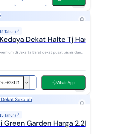
20
h
 15 Tahun)
Kedoya Dekat Halte Tj Harga Bawah Pas
remium di Jakarta Barat dekat pusat bisnis dan
+628121...
WhatsApp
8
r
Dekat Sekolah
 15 Tahun)
di Green Garden Harga 2.2M Masih Nego