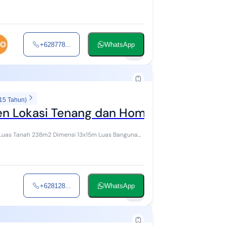
+628778...
WhatsApp
11
 15 Tahun)
en Lokasi Tenang dan Homey - LT 238M
+628128...
WhatsApp
8