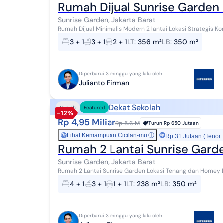
Rumah Dijual Sunrise Garden
Sunrise Garden, Jakarta Barat
Rumah Dijual Minimalis Modern 2 lantai Lokasi Strategis Komplek Perumahan Pinggir Jalan Besar Rumah di
Sunrise Garden, Jakarta Barat Luas tana...
3 + 1
3 + 1
2 + 1
LT
:
356 m²
LB
:
350 m²
Diperbarui 3 minggu yang lalu oleh
Julianto Firman
Dekat Sekolah
Rumah
Featured
-12%
Rp 4,95 Miliar
Rp 5.6 M
Turun
Rp 650 Jutaan
Lihat Kemampuan Cicilan-mu
ⓘ
Rp
Rp 31 Jutaan (Tenor
Rumah 2 Lantai Sunrise Gard
Sunrise Garden, Jakarta Barat
Rumah 2 Lantai Sunrise Garden Lokasi Tenang dan Homey Luas Tanah 238m2 Dimensi 13x15m Luas Bangunan
350m2 Bedroom 4+1 Bathroom 3+1 Ada lan...
4 + 1
3 + 1
1 + 1
LT
:
238 m²
LB
:
350 m²
Diperbarui 3 minggu yang lalu oleh