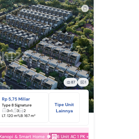
87
1
Rp 5,75 Miliar
Tipe Unit
Type 8 Signature
3+1
3
2
Lainnya
LT:
120 m²
LB:
167 m²
 Kanopi & Smart Home
6 Unit AC 1 PK + 3 Unit Water Heater