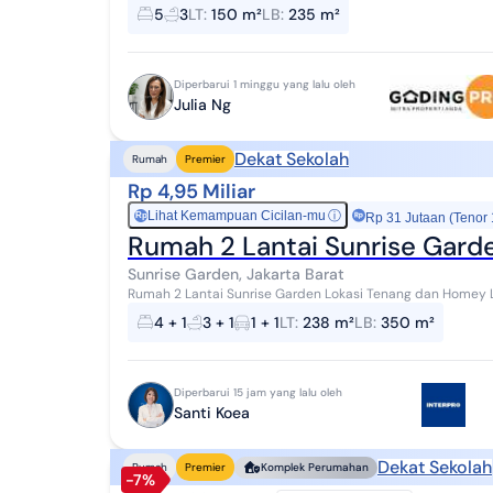
5
3
LT
:
150 m²
LB
:
235 m²
Diperbarui 1 minggu yang lalu oleh
Julia Ng
Dekat Sekolah
Rumah
Premier
Rp 4,95 Miliar
Lihat Kemampuan Cicilan-mu
ⓘ
Rp
Rp 31 Jutaan (Tenor
Rumah 2 Lantai Sunrise Gard
Sunrise Garden, Jakarta Barat
Rumah 2 Lantai Sunrise Garden Lokasi Tenang dan Homey Luas Tanah 238m2 Dimensi 13x15m Luas Bangunan
350m2 Bedroom 4+1 Bathroom 3+1 Ada lantai Mez...
4 + 1
3 + 1
1 + 1
LT
:
238 m²
LB
:
350 m²
Diperbarui 15 jam yang lalu oleh
Santi Koea
Dekat Sekolah
Rumah
Premier
Komplek Perumahan
-7%