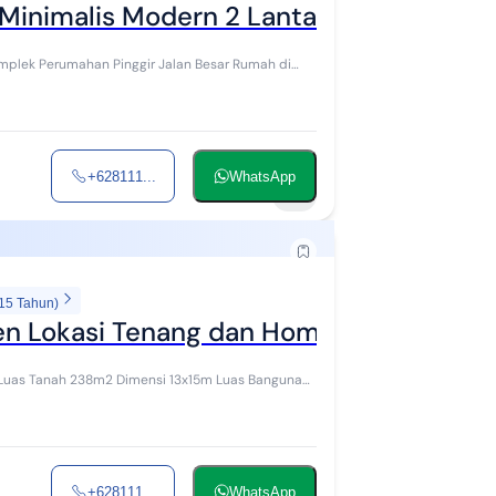
 Minimalis Modern 2 Lantai LT 356M2
+628111...
WhatsApp
11
 15 Tahun)
en Lokasi Tenang dan Homey - LT 238M
+628111...
WhatsApp