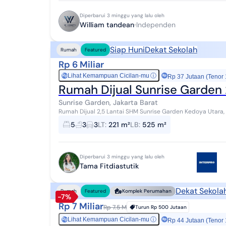
Diperbarui 3 minggu yang lalu oleh
William tandean
Independen
Siap Huni
Dekat Sekolah
Rumah
Featured
Rp 6 Miliar
Lihat Kemampuan Cicilan-mu
ⓘ
Rp
Rp 37 Jutaan (Tenor
Rumah Dijual Sunrise Garden 2
Sunrise Garden, Jakarta Barat
Rumah Dijual 2,5 Lantai SHM Sunrise Garden Kedoya Utara, Jakarta Barat Luas tanah
525m2 Kamar tidur 5 Kamar mandi 3 Listrik 77...
5
3
3
LT
:
221 m²
LB
:
525 m²
Diperbarui 3 minggu yang lalu oleh
Tama Fitdiastutik
Dekat Sekola
Rumah
Featured
Komplek Perumahan
-7%
Rp 7 Miliar
Rp 7.5 M
Turun
Rp 500 Jutaan
Lihat Kemampuan Cicilan-mu
ⓘ
Rp
Rp 44 Jutaan (Tenor