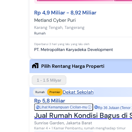
Rp 4,9 Miliar - 8,92 Miliar
Metland Cyber Puri
Karang Tengah
,
Tangerang
Rumah
Diperbarui
3 hari yang lalu
yang lalu oleh
PT. Metropolitan Karyadeka Development
Pilih Rentang Harga Properti
1 - 1.5 Milyar
Dekat Sekolah
Rumah
Premier
Rp 5,8 Miliar
Lihat Kemampuan Cicilan-mu
ⓘ
Rp
Rp 36 Jutaan (Tenor
Jual Rumah Kondisi Bagus di 
Sunrise Garden, Jakarta Barat
Kamar 4 + 1 Kamar Pembantu, rumah menghadap timur