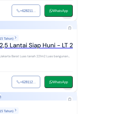
+628211...
WhatsApp
12
 15 Tahun)
,5 Lantai Siap Huni - LT 221m
 221m2 Luas bangunan
+628112...
WhatsApp
8
h
 15 Tahun)