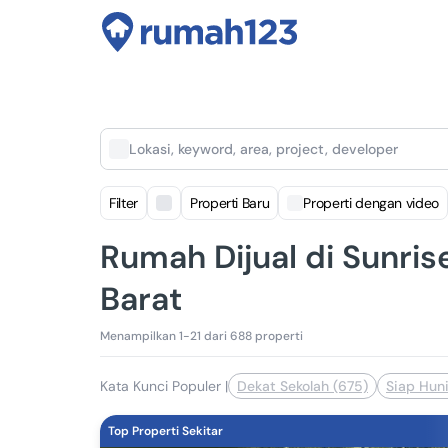
Lokasi, keyword, area, project, developer
Filter
Properti Baru
Properti dengan video
Rumah Dijual di Sunris
Barat
Menampilkan 1-21 dari 688 properti
Kata Kunci Populer
|
Dekat Sekolah (675)
Siap Huni
Top Properti Sekitar