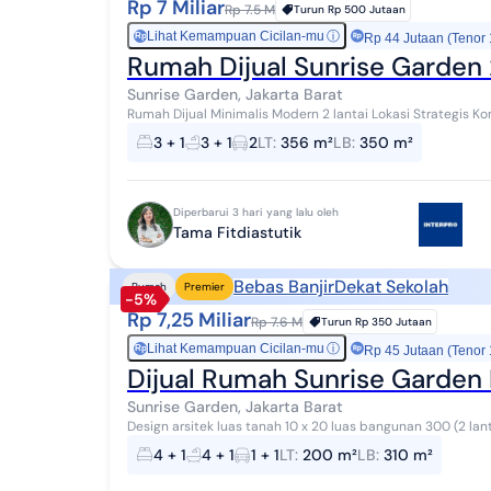
Rp 7 Miliar
Rp 7.5 M
Turun
Rp 500 Jutaan
Lihat Kemampuan Cicilan-mu
ⓘ
Rp
Rp 44 Jutaan (Tenor
Rumah Dijual Sunrise Garden 
Sunrise Garden, Jakarta Barat
Rumah Dijual Minimalis Modern 2 lantai Lokasi Strategis Komplek Perumahan Pinggir Jalan Besar Rumah di
Sunrise Garden, Jakarta Barat Luas tana...
3 + 1
3 + 1
2
LT
:
356 m²
LB
:
350 m²
Diperbarui 3 hari yang lalu oleh
Tama Fitdiastutik
Bebas Banjir
Dekat Sekolah
Rumah
Premier
-5%
Rp 7,25 Miliar
Rp 7.6 M
Turun
Rp 350 Jutaan
Lihat Kemampuan Cicilan-mu
ⓘ
Rp
Rp 45 Jutaan (Tenor
Dijual Rumah Sunrise Garden
Sunrise Garden, Jakarta Barat
Design arsitek luas tanah 10 x 20 luas bangunan 300 (2 lantai) carport 2 mobil garasi 1 mobil bebas banjir
sirkulasi udara bagus
4 + 1
4 + 1
1 + 1
LT
:
200 m²
LB
:
310 m²