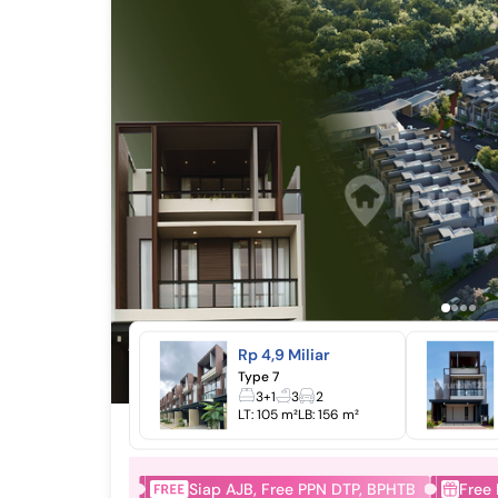
Rp 4,9 Miliar
Type 7
3+1
3
2
LT:
105 m²
LB:
156 m²
Siap AJB, Free PPN DTP, BPHTB
Free