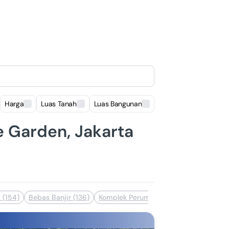
Harga
Luas Tanah
Luas Bangunan
Lokasi
e Garden, Jakarta
 (154)
Bebas Banjir (136)
Komplek Perumahan (123)
Dekat Pusa