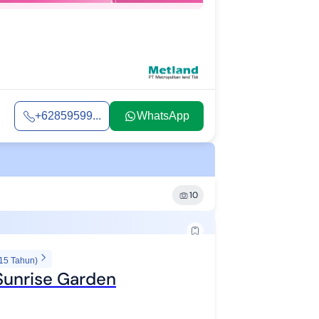
+62859599...
WhatsApp
10
 15 Tahun)
Sunrise Garden