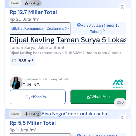
Tanah
Kavling
Rp 12,7 Miliar Total
Rp 20 Juta /m²
Rp 80 Jutaan (Tenor 15
Lihat Kemampuan Cicilan-mu
ⓘ
Rp
Tahun)
Dijual Kavling Taman Surya 5 Lokasi 
Taman Surya, Jakarta Barat
Dijual Kavling hoek taman surya 5 Uk.638m2 Hadap utara & barat
Harga Rp.20 juta/ meter nego
LT
:
638 m²
Diperbarui 3 bulan yang lalu oleh
CUN ING
+628595...
WhatsApp
6
Bisa Nego
Cocok untuk usaha
Tanah
Kavling
Rp 5,5 Miliar Total
Rp 11 Juta /m²