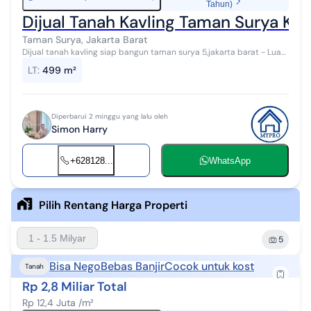
Tahun)
Dijual Tanah Kavling Taman Surya Kal
Taman Surya, Jakarta Barat
Dijual tanah kavling siap bangun taman surya 5,jakarta barat - Luas
Tanah: 500 m² - SHGB 20 tahun - 20x25 Fasilitas Lingkungan: -
LT
:
499 m²
Taman - Taman B...
Diperbarui 2 minggu yang lalu oleh
Simon Harry
+628128...
WhatsApp
Pilih Rentang Harga Properti
1 - 1.5 Milyar
5
Bisa Nego
Bebas Banjir
Cocok untuk kost
Tanah
Rp 2,8 Miliar Total
Rp 12,4 Juta /m²