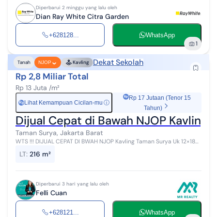
Diperbarui 2 minggu yang lalu oleh
Dian Ray White Citra Garden
+628128...
WhatsApp
1
Dekat Sekolah
Tanah
Kavling
NJOP
Rp 2,8 Miliar Total
Rp 13 Juta /m²
Rp 17 Jutaan (Tenor 15
Lihat Kemampuan Cicilan-mu
ⓘ
Rp
Tahun)
Dijual Cepat di Bawah NJOP Kavling 
Taman Surya, Jakarta Barat
WTS !!! DIJUAL CEPAT DI BWAH NJOP Kavling Taman Surya Uk 12×18
Luas 216m² HOEK Selatan Barat HGB Harga 13jt/m² Nepis !!! More Info
LT
:
216 m²
: 0812xxxx...
Diperbarui 3 hari yang lalu oleh
Felli Cuan
+628121...
WhatsApp