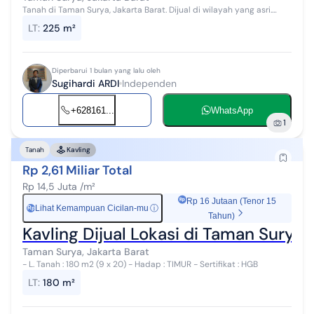
Tanah di Taman Surya, Jakarta Barat. Dijual di wilayah yang asri.
Dengan kategorinya adalah sebagai berikut: - Sertifikat: HGB - Hak
LT
:
225 m²
Guna Bangun...
Diperbarui 1 bulan yang lalu oleh
Sugihardi ARDI
Independen
+628161...
WhatsApp
1
Tanah
Kavling
Rp 2,61 Miliar Total
Rp 14,5 Juta /m²
Rp 16 Jutaan (Tenor 15
Lihat Kemampuan Cicilan-mu
ⓘ
Rp
Tahun)
Kavling Dijual Lokasi di Taman Surya 
Taman Surya, Jakarta Barat
- L. Tanah : 180 m2 (9 x 20) - Hadap : TIMUR - Sertifikat : HGB
LT
:
180 m²