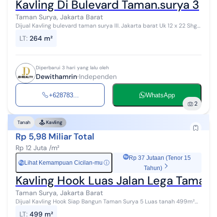
Kavling Di Bulevard Taman.surya 3
Taman Surya, Jakarta Barat
Dijual Kavling bulevard taman surya III. Jakarta barat Uk 12 x 22 Shgb
Hadap timur Dekat ke pasar laris Dekat sekolahan 15 menit ke
LT
:
264 m²
bandara 15 meni...
Diperbarui 3 hari yang lalu oleh
Dewithamrin
Independen
+628783...
WhatsApp
2
Tanah
Kavling
Rp 5,98 Miliar Total
Rp 12 Juta /m²
Rp 37 Jutaan (Tenor 15
Lihat Kemampuan Cicilan-mu
ⓘ
Rp
Tahun)
Kavling Hook Luas Jalan Lega Taman 
Taman Surya, Jakarta Barat
Dijual Kavling Hook Siap Bangun Taman Surya 5 Luas tanah 499m²
HGB Hadap Barat-Selatan Lokasi dekat sekolah,pasar,dsb Harga
LT
:
499 m²