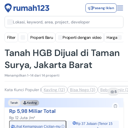
Pasang Iklan
Lokasi, keyword, area, project, developer
Filter
Properti Baru
Properti dengan video
Harga
Tanah HGB Dijual di Taman
Surya, Jakarta Barat
Menampilkan 1-14 dari 14 properti
Kata Kunci Populer
|
Kavling (12)
Bisa Nego (3)
Bebas Banjir (
5
Tanah
Kavling
Rp 5,98 Miliar Total
Rp 12 Juta /m²
Rp 37 Jutaan (Tenor 15
Lihat Kemampuan Cicilan-mu
ⓘ
Rp