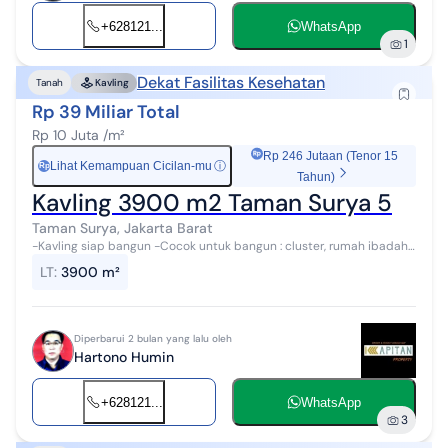
+628121...
WhatsApp
1
Dekat Fasilitas Kesehatan
Tanah
Kavling
Rp 39 Miliar Total
Rp 10 Juta /m²
Rp 246 Jutaan (Tenor 15
Lihat Kemampuan Cicilan-mu
ⓘ
Rp
Tahun)
Kavling 3900 m2 Taman Surya 5
Taman Surya, Jakarta Barat
-Kavling siap bangun -Cocok untuk bangun : cluster, rumah ibadah,
sekolah, rumah sakit, dll Hub: HARTONO, No WA: 0812xxxxxxxx dan
LT
:
3900 m²
081688xxxx LISTIN...
Diperbarui 2 bulan yang lalu oleh
Hartono Humin
+628121...
WhatsApp
3