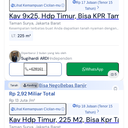
Rp 17 Jutaan (Tenor 15
Lihat Kemampuan Cicilan-mu
ⓘ
Rp
Tahun)
Kav 9x25, Hdp Timur, Bisa KPR Taman
Taman Surya, Jakarta Barat
Kesempatan terbatas buat Anda dapatkan tanah nyaman dengan
return investasi tinggi di Taman Surya, Jakarta Barat. Tanah ini
LT
:
225 m²
menawarkan kelengkapan...
Diperbarui 2 bulan yang lalu oleh
Sugihardi ARDI
Independen
+628161...
WhatsApp
5
Bisa Nego
Bebas Banjir
Tanah
Kavling
Rp 2,92 Miliar Total
Rp 13 Juta /m²
Rp 18 Jutaan (Tenor 15
Lihat Kemampuan Cicilan-mu
ⓘ
Rp
Tahun)
Kav Hdp Timur, 225 M2, Bisa Kpr Tam
Taman Surya, Jakarta Barat