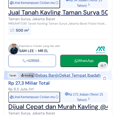
Rp 34 Jutaan (Tenor 15
Lihat Kemampuan Cicilan-mu
ⓘ
Rp
Tahun)
Jual Tanah Kavling Taman Surya 500
Taman Surya, Jakarta Barat
MRSAMT036 Tanah Kavling Taman Surya Jakarta Barat Posisi Hook
LT 500 m2 (Uk. 20X25) HGB (s.d. 2040) View Komplek ; Hadap Barat
LT
:
500 m²
& Selatan Harga 5,...
Diperbarui 4 bulan yang lalu oleh
SAM LEE - MR EL
+628569...
WhatsApp
7
Bebas Banjir
Dekat Tempat Ibadah
Tanah
Kavling
Rp 27,3 Miliar Total
Rp 6,5 Juta /m²
Rp 172 Jutaan (Tenor 15
Lihat Kemampuan Cicilan-mu
ⓘ
Rp
Tahun)
Dijual Cepat dan Murah Kavling @420
Taman Surya, Jakarta Barat