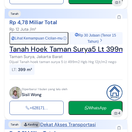
1
Tanah
Rp 4,78 Miliar Total
Rp 12 Juta /m²
Rp 30 Jutaan (Tenor 15
Lihat Kemampuan Cicilan-mu
ⓘ
Rp
Tahun)
Tanah Hoek Taman Surya5 Lt 399m2
Taman Surya, Jakarta Barat
Dijual Tanah hoek taman surya 5 Lt 499m2 Hgb Hrg 12jt/m2 nego
LT
:
399 m²
Diperbarui 1 bulan yang lalu oleh
Sisil Wong
+628171...
WhatsApp
4
Dekat Akses Transportasi
Tanah
Kavling