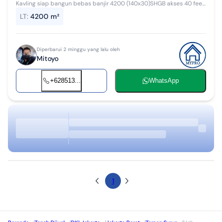
Kavling siap bangun bebas banjir 4200 (140x30)SHGB akses 40 feet
2 muka taman Surya 6 dan tanjung pura termurah dari yg paling
LT
:
4200 m²
murah
Diperbarui 2 minggu yang lalu oleh
Mitoyo
+628513...
WhatsApp
1