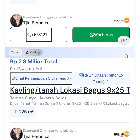
12jt/m²
Diperbarui 1 minggu yang lalu oleh
Tjia Feronica
+628121...
WhatsApp
4
Tanah
Kavling
Rp 2,8 Miliar Total
Rp 12,4 Juta /m²
Rp 17 Jutaan (Tenor 15
Lihat Kemampuan Cicilan-mu
ⓘ
Rp
Tahun)
Kavling/tanah Lokasi Bagus 9x25 Ta
Taman Surya, Jakarta Barat
Dijual Tanah Taman Surya 5 Ukuran 9x25 HGB Bisa KPR Lokasi bagus
Lingkungan perumahan aman dan tenang Harga 2.8M
LT
:
225 m²
Diperbarui 2 minggu yang lalu oleh
Tjia Feronica