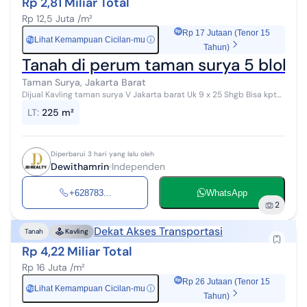
Rp 2,81 Miliar Total
Rp 12,5 Juta /m²
Rp 17 Jutaan (Tenor 15
Lihat Kemampuan Cicilan-mu
ⓘ
Rp
Tahun)
Tanah di perum taman surya 5 blok 
Taman Surya, Jakarta Barat
Dijual Kavling taman surya V Jakarta barat Uk 9 x 25 Shgb Bisa kpt
Hadap utara Dekat ke pasar laris Dekat sekolahan 15 menit ke
LT
:
225 m²
bandara 15 menit ...
Diperbarui 3 hari yang lalu oleh
Dewithamrin
Independen
+628783...
WhatsApp
2
Dekat Akses Transportasi
Tanah
Kavling
Rp 4,22 Miliar Total
Rp 16 Juta /m²
Rp 26 Jutaan (Tenor 15
Lihat Kemampuan Cicilan-mu
ⓘ
Rp
Tahun)