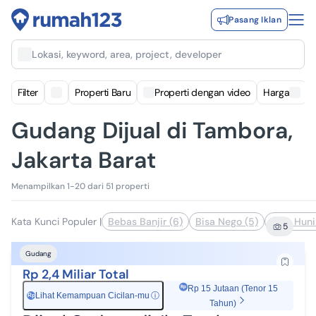
Pasang Iklan
Lokasi, keyword, area, project, developer
Filter
Properti Baru
Properti dengan video
Harga
Gudang Dijual di Tambora,
Jakarta Barat
Menampilkan 1-20 dari 51 properti
Kata Kunci Populer
|
Bebas Banjir (6)
Bisa Nego (5)
Siap Huni
5
Gudang
Rp 2,4 Miliar Total
Rp 15 Jutaan (Tenor 15
Lihat Kemampuan Cicilan-mu
ⓘ
Rp
Tahun)