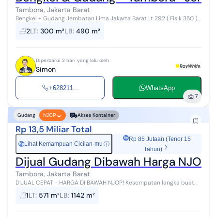
Tambora, Jakarta Barat
Bengkel + Gudang Jembatan Lima Jakarta Barat Lt 292 ( Fisik 350 )
Jalan Lebar 2 Arah Harga : 15 M nego sampai jadi
2
LT
:
300 m²
LB
:
490 m²
Diperbarui 2 hari yang lalu oleh
Simon
+628211...
WhatsApp
7
Gudang
Akses Kontainer
NJOP
Rp 13,5 Miliar Total
Rp 85 Jutaan (Tenor 15
Lihat Kemampuan Cicilan-mu
ⓘ
Rp
Tahun)
Dijual Gudang Dibawah Harga NJOP 
Tambora, Jakarta Barat
DIJUAL CEPAT - HARGA DI BAWAH NJOP! Kesempatan langka buat
investasi maupun usaha di lokasi strategis Jakarta Barat! Eks
1
LT
:
571 m²
LB
:
1142 m²
Gudang di Tambora - Ja...