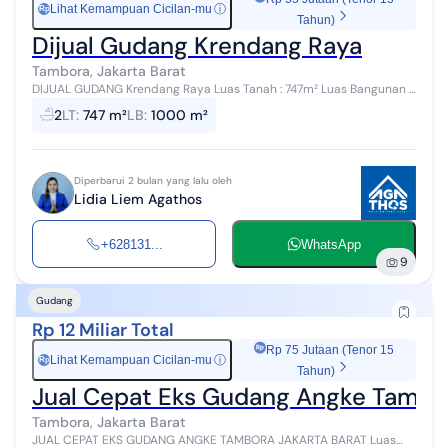
Lihat Kemampuan Cicilan-mu
ⓘ
Rp
Tahun)
Dijual Gudang Krendang Raya
Tambora, Jakarta Barat
DIJUAL GUDANG Krendang Raya Luas Tanah : 747m² Luas Bangunan :
1000 Kamar Mandi : 2 Lantai : 1 ¹/² lt Listrik : 7700kva , 7700 kva.4400
2
LT
:
747 m²
LB
:
1000 m²
kva Sum...
Diperbarui 2 bulan yang lalu oleh
Lidia Liem Agathos
+628131...
WhatsApp
9
Gudang
Rp 12 Miliar Total
Rp 75 Jutaan (Tenor 15
Lihat Kemampuan Cicilan-mu
ⓘ
Rp
Tahun)
Jual Cepat Eks Gudang Angke Tambo
Tambora, Jakarta Barat
JUAL CEPAT EKS GUDANG ANGKE TAMBORA JAKARTA BARAT Luas