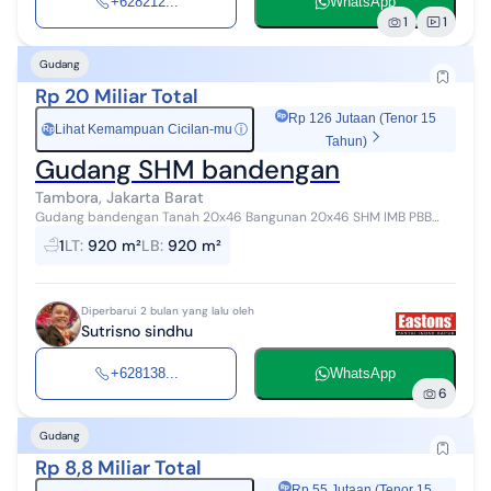
+628212...
WhatsApp
1
1
Gudang
Rp 20 Miliar Total
Rp 126 Jutaan (Tenor 15
Lihat Kemampuan Cicilan-mu
ⓘ
Rp
Tahun)
Gudang SHM bandengan
Tambora, Jakarta Barat
Gudang bandengan Tanah 20x46 Bangunan 20x46 SHM IMB PBB
taat Hadap barat Air PAM PLN 16.500va Jual 20M nego Sewa
1
LT
:
920 m²
LB
:
920 m²
450jt/th nego Deposit 10%
Diperbarui 2 bulan yang lalu oleh
Sutrisno sindhu
+628138...
WhatsApp
6
Gudang
Rp 8,8 Miliar Total
Rp 55 Jutaan (Tenor 15