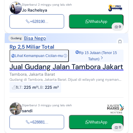
Diperbarui 2 minggu yang lalu oleh
Jo Rachelsya
+628190...
WhatsApp
9
Bisa Nego
Gudang
Rp 2,5 Miliar Total
Rp 15 Jutaan (Tenor 15
Lihat Kemampuan Cicilan-mu
ⓘ
Rp
Tahun)
Jual Gudang Jalan Tambora Jakarta 
Tambora, Jakarta Barat
Gudang di Tambora, Jakarta Barat. Dijual di wilayah yang nyaman.
Dengan kategorinya adalah sebagai berikut: - Kamar Mandi: 1 -
1
LT
:
225 m²
LB
:
225 m²
Sertifikat: SHM...
Diperbarui 3 minggu yang lalu oleh
sandi
+628881...
WhatsApp
11