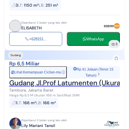
Tanah 1.150 m2 Luas Bangunan 251 m2 SHM PLN 6.600 Hadap Timur
3
LT
:
1150 m²
LB
:
251 m²
Harga 12 M nego Hub : Eli...
Diperbarui 2 bulan yang lalu oleh
ELISABETH
+628151...
WhatsApp
3
Gudang
Rp 6,5 Miliar
Rp 41 Jutaan (Tenor 15
Lihat Kemampuan Cicilan-mu
ⓘ
Rp
Tahun)
Gudang Jl.Prof Latumenten (Ukuran 
Tambora, Jakarta Barat
Harga Rp.6.5 M Ukuran 166 m Sertifikat SHM
1
LT
:
166 m²
LB
:
166 m²
Diperbarui 3 bulan yang lalu oleh
Lily Mariani Tansil