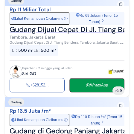
Gudang
Rp 11 Miliar Total
Rp 69 Jutaan (Tenor 15
Lihat Kemampuan Cicilan-mu
ⓘ
Rp
Tahun)
Gudang Dijual Cepat Di Jl. Tiang Ben
Tambora, Jakarta Barat
Gudang Dijual Cepat Di Jl. Tiang Bendera, Tambora, Jakarta Barat LT.
500 M2 2 Lantai 1 KM SHGB Lebar jalan 2 mbl Haga jual : Rp. 11 M
LT
:
500 m²
LB
:
500 m²
Diperbarui 2 minggu yang lalu oleh
Siri GO
+628152...
WhatsApp
9
Gudang
Rp 16,5 Juta /m²
Rp 110 Ribuan /m² (Tenor 15
Lihat Kemampuan Cicilan-mu
ⓘ
Rp
Tahun)
Gudang di Gedong Panjang Jakarta Ba