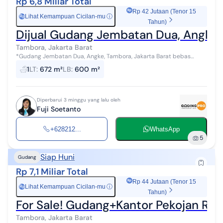
Rp 6,8 Miliar Total
Rp 42 Jutaan (Tenor 15
Lihat Kemampuan Cicilan-mu
ⓘ
Rp
Tahun)
Dijual Gudang Jembatan Dua, Angke ,
Tambora, Jakarta Barat
*Gudang Jembatan Dua, Angke, Tambora, Jakarta Barat bebas
banjir* LT 672m2 LB +-600m2 Bebas Banjir Truck bisa masuk Listrik
1
LT
:
672 m²
LB
:
600 m²
44.000 watt Air Pam C...
Diperbarui 3 minggu yang lalu oleh
Fuji Soetanto
+628212...
WhatsApp
5
Siap Huni
Gudang
Rp 7,1 Miliar Total
Rp 44 Jutaan (Tenor 15
Lihat Kemampuan Cicilan-mu
ⓘ
Rp
Tahun)
For Sale! Gudang+Kantor Pekojan Ray
Tambora, Jakarta Barat