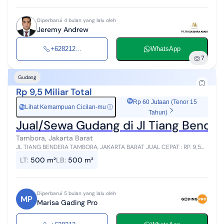
Diperbarui 4 bulan yang lalu oleh
Jeremy Andrew
+628212...
WhatsApp
7
Gudang
Rp 9,5 Miliar Total
Rp 60 Jutaan (Tenor 15
Lihat Kemampuan Cicilan-mu
ⓘ
Rp
Tahun)
Jual/Sewa Gudang di Jl Tiang Bender
Tambora, Jakarta Barat
JL TIANG BENDERA TAMBORA, JAKARTA BARAT JUAL CEPAT : RP. 9,5M
HRG SEWA : RP. 340JT/THN SERTIFIKAT HGB LT : 500M
LT
:
500 m²
LB
:
500 m²
Diperbarui 5 bulan yang lalu oleh
MP
Marisa Gading Pro