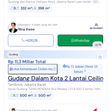
Gudang dan Kantor, Pekojan Raya, Jakarta Barat Luas tanah : 332
m2 (7,6x43) Luas Bangunan : 398 m2 Sertifikat : SHM, IMB lengkap
3
LT
:
332 m²
LB
:
398 m²
Unfurnished (akan ...
Diperbarui 4 bulan yang lalu oleh
RIna Kwee
+628128...
WhatsApp
15
Gudang
Rp 11,3 Miliar Total
Rp 71 Jutaan (Tenor 15
Lihat Kemampuan Cicilan-mu
ⓘ
Rp
Tahun)
Gudang Dalam Kota 2 Lantai Ceiling 
Tambora, Jakarta Barat
Dijual Gudang TIANG BENDERA Roa Malaka LT/LB 500 2 lantai 1 KM
Listrik 4.400 SHGB Hadap timur Row jalan 2 mobil Ceiling 9 meter
1
LT
:
500 m²
LB
:
500 m²
Hrg jual 11.3M Iv...
Diperbarui 2 bulan yang lalu oleh