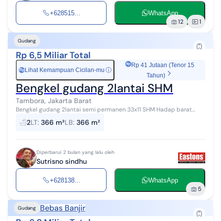
+628515...
WhatsApp
12
1
Gudang
Rp 6,5 Miliar Total
Rp 41 Jutaan (Tenor 15
Lihat Kemampuan Cicilan-mu
ⓘ
Rp
Tahun)
Bengkel gudang 2lantai SHM
Tambora, Jakarta Barat
Bengkel gudang 2lantai semi permanen 33x11 SHM Hadap barat
Jalan depan 7m¹ Jual 6½M nego
2
LT
:
366 m²
LB
:
366 m²
Diperbarui 2 bulan yang lalu oleh
Sutrisno sindhu
+628138...
WhatsApp
5
Bebas Banjir
Gudang