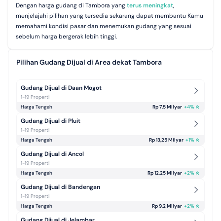
Dengan harga gudang di Tambora yang
terus meningkat
,
menjelajahi pilihan yang tersedia sekarang dapat membantu Kamu
memahami kondisi pasar dan menemukan gudang yang sesuai
sebelum harga bergerak lebih tinggi.
Pilihan Gudang Dijual di Area dekat Tambora
Gudang Dijual di Daan Mogot
1-19 Properti
Harga Tengah
Rp 7,5 Milyar
+
4
%
Gudang Dijual di Pluit
1-19 Properti
Harga Tengah
Rp 13,25 Milyar
+
1
%
Gudang Dijual di Ancol
1-19 Properti
Harga Tengah
Rp 12,25 Milyar
+
2
%
Gudang Dijual di Bandengan
1-19 Properti
Harga Tengah
Rp 9,2 Milyar
+
2
%
Gudang Dijual di Jelambar