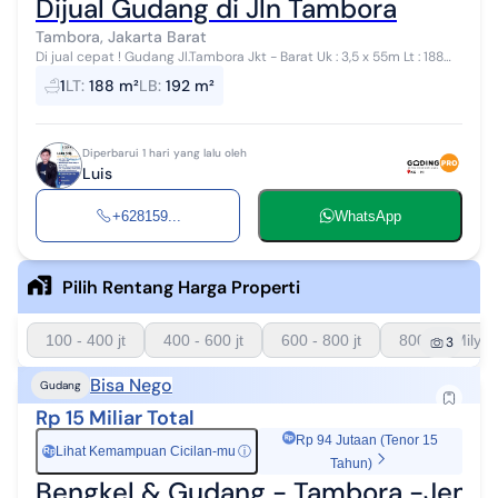
Dijual Gudang di Jln Tambora
Tambora, Jakarta Barat
Di jual cepat ! Gudang Jl.Tambora Jkt - Barat Uk : 3,5 x 55m Lt : 188m
1 lantai Surat : Shm Harga Rp.2,4M/ nego #Terima Titip Jual-Beli-
1
LT
:
188 m²
LB
:
192 m²
Sew...
Diperbarui 1 hari yang lalu oleh
Luis
+628159...
WhatsApp
Pilih Rentang Harga Properti
100 - 400 jt
400 - 600 jt
600 - 800 jt
800 - 1 Milyar
3
Bisa Nego
Gudang
Rp 15 Miliar Total
Rp 94 Jutaan (Tenor 15
Lihat Kemampuan Cicilan-mu
ⓘ
Rp
Tahun)
Bengkel & Gudang - Tambora -Jemb