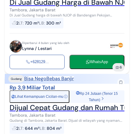
Di Jual Gudang Harga di Bawah NJOP
Tambora, Jakarta Barat
Di Jual Gudang harga di bawah NJOP di Bandengan Pekojan
Tambora Jakarta Barat Lt. 720 Lb.300 SHM Jetpum KM 2 6600
2
LT
:
720 m²
LB
:
300 m²
Harga 7,5m nego Lynna GPHI
Diperbarui 4 bulan yang lalu oleh
Lynna / Lestari
+628129...
WhatsApp
6
Bisa Nego
Bebas Banjir
Gudang
Rp 3,9 Miliar Total
Rp 24 Jutaan (Tenor 15
Lihat Kemampuan Cicilan-mu
ⓘ
Rp
Tahun)
Dijual Cepat Gudang dan Rumah Tua 
Tambora, Jakarta Barat
Gudang di Tambora, Jakarta Barat. Dijual di wilayah yang nyaman.
Dengan kategorinya adalah sebagai berikut: - Kamar Mandi: 2 -
2
LT
:
644 m²
LB
:
804 m²
Sertifikat: SHM...