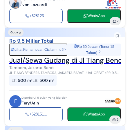
Ivon Lazuardi
+628123...
WhatsApp
7
Gudang
Rp 9,5 Miliar Total
Rp 60 Jutaan (Tenor 15
Lihat Kemampuan Cicilan-mu
ⓘ
Rp
Tahun)
Jual/Sewa Gudang di Jl Tiang Bender
Tambora, Jakarta Barat
JL TIANG BENDERA TAMBORA, JAKARTA BARAT JUAL CEPAT : RP. 9,5M
HRG SEWA : RP. 340JT/THN SERTIFIKAT HGB LT : 500M
LT
:
500 m²
LB
:
500 m²
Diperbarui 5 bulan yang lalu oleh
F
Fery/Atin
+628151...
WhatsApp
5