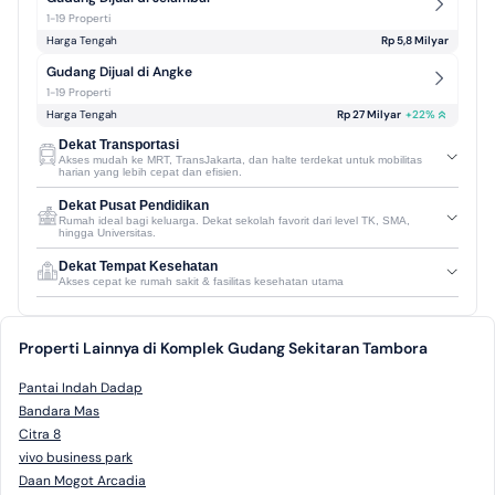
1-19 Properti
Harga Tengah
Rp 5,8 Milyar
Gudang Dijual di Angke
1-19 Properti
Harga Tengah
Rp 27 Milyar
+
22
%
Dekat Transportasi
Akses mudah ke MRT, TransJakarta, dan halte terdekat untuk mobilitas
harian yang lebih cepat dan efisien.
Dekat Pusat Pendidikan
Rumah ideal bagi keluarga. Dekat sekolah favorit dari level TK, SMA,
hingga Universitas.
Dekat Tempat Kesehatan
Akses cepat ke rumah sakit & fasilitas kesehatan utama
Properti Lainnya di Komplek Gudang Sekitaran Tambora
Pantai Indah Dadap
Bandara Mas
Citra 8
vivo business park
Daan Mogot Arcadia