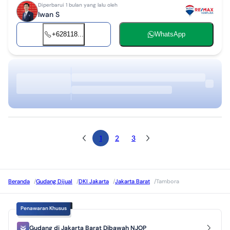
Diperbarui 1 bulan yang lalu oleh
Iwan S
+628118...
WhatsApp
1
2
3
Beranda
/
Gudang Dijual
/
DKI Jakarta
/
Jakarta Barat
/
Tambora
Penawaran Khusus
Gudang di Jakarta Barat Dibawah NJOP