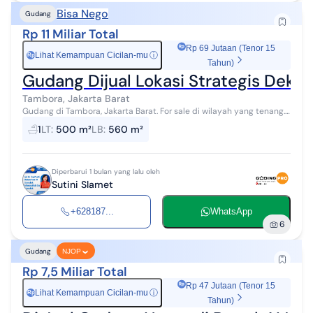
Bisa Nego
Gudang
Rp 11 Miliar Total
Rp 69 Jutaan (Tenor 15
Lihat Kemampuan Cicilan-mu
ⓘ
Rp
Tahun)
Gudang Dijual Lokasi Strategis Dekat
Tambora, Jakarta Barat
Gudang di Tambora, Jakarta Barat. For sale di wilayah yang tenang.
Dengan spesifikasinya adalah sebagai berikut: - Kamar Mandi: 1 -
1
LT
:
500 m²
LB
:
560 m²
Sertifikat...
Diperbarui 1 bulan yang lalu oleh
Sutini Slamet
+628187...
WhatsApp
6
Gudang
NJOP
Rp 7,5 Miliar Total
Rp 47 Jutaan (Tenor 15
Lihat Kemampuan Cicilan-mu
ⓘ
Rp
Tahun)