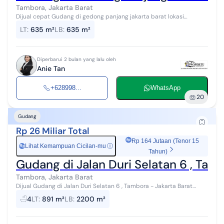
Tambora, Jakarta Barat
Dijual cepat Gudang di gedong panjang jakarta barat lokasi
strategis LT 635m2 LB 635 m2 PLN 2200 Air sumur pakai pompa
LT
:
635 m²
LB
:
635 m²
SHGB Hadap Barat Harga 16,...
Diperbarui 2 bulan yang lalu oleh
Anie Tan
+628998...
WhatsApp
20
Gudang
Rp 26 Miliar Total
Rp 164 Jutaan (Tenor 15
Lihat Kemampuan Cicilan-mu
ⓘ
Rp
Tahun)
Gudang di Jalan Duri Selatan 6 , Tam
Tambora, Jakarta Barat
Dijual Gudang di Jalan Duri Selatan 6 , Tambora - Jakarta Barat
lokasi sangat strategis dan ramai Luas Tanah : ±891 m2 (27X33) Luas
4
LT
:
891 m²
LB
:
2200 m²
Bangunan : �...