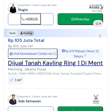
Diperbarui 1 bulan yang lalu oleh
Nugie
+628119...
WhatsApp
9
Tanah
Kavling
Rp 105 Juta Total
Rp 105 Juta /m²
Rp 670 Ribuan (Tenor 15
Lihat Kemampuan Cicilan-mu
ⓘ
Rp
Tahun)
Dijual Tanah Kavling Ring 1 Di Menten
Menteng, Jakarta Pusat
DIJUAL TANAH RING 1 MENTENG (Area Taman Suropati) Super Prime,
Dekat Rumah Dinas Gubernur DKI. Bisa Ambil 1 atau 2 Kavling Dijual
LT
:
1 m²
tanah super prem...
Diperbarui 2 bulan yang lalu oleh
Ade Setiawan