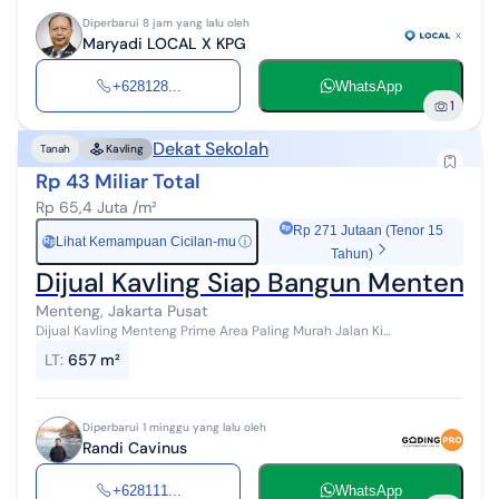
Diperbarui 8 jam yang lalu oleh
Maryadi LOCAL X KPG
+628128...
WhatsApp
1
Dekat Sekolah
Tanah
Kavling
Rp 43 Miliar Total
Rp 65,4 Juta /m²
Rp 271 Jutaan (Tenor 15
Lihat Kemampuan Cicilan-mu
ⓘ
Rp
Tahun)
Dijual Kavling Siap Bangun Menteng 
Menteng, Jakarta Pusat
Dijual Kavling Menteng Prime Area Paling Murah Jalan Ki
Mangunsarkoro, Menteng - Jakarta Pusat Spesifikasi Unit: LT 657m²
LT
:
657 m²
(15x43,8) bentuk kotak...
Diperbarui 1 minggu yang lalu oleh
Randi Cavinus
+628111...
WhatsApp