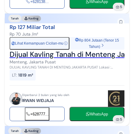
+628138...
WhatsApp
5
Tanah
Kavling
Rp 127 Miliar Total
Rp 70 Juta /m²
Rp 804 Jutaan (Tenor 15
Lihat Kemampuan Cicilan-mu
ⓘ
Rp
Tahun)
Dijual Kavling Tanah di Menteng Jaka
Menteng, Jakarta Pusat
DIJUAL KAVLING TANAH DI MENTENG JAKARTA PUSAT Lokasi :
Menteng - Jakarta Pusat Spec : * Luas Tanah 1819 m² * Fisik Tamah
LT
:
1819 m²
1842 m² * Lebar Muka 4...
Diperbarui 2 bulan yang lalu oleh
IRWAN WIDJAJA
+628777...
WhatsApp
5
Tanah
Kavling