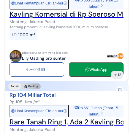
Rp 303 Jutaan (Tenor 15
Lihat Kemampuan Cicilan-mu
ⓘ
Rp
Tahun)
Kavling Komersial di Rp Soeroso Me
Menteng, Jakarta Pusat
Tentang properti ini Kavling komersial 1000 m di rp soeroso
menteng jakpus Kavling komersial Lt 1000 m Uk +- 16x62 m Hdp
LT
:
1000 m²
barat Hrg 65 m
Diperbarui 10 jam yang lalu oleh
Lily Gading pro sunter
+628169...
WhatsApp
12
Tanah
Kavling
Rp 104 Miliar Total
Rp 105 Juta /m²
Rp 661 Jutaan (Tenor 15
Lihat Kemampuan Cicilan-mu
ⓘ
Rp
Tahun)
Rare Tanah Ring 1, Ada 2 Kavling Bole
Menteng, Jakarta Pusat