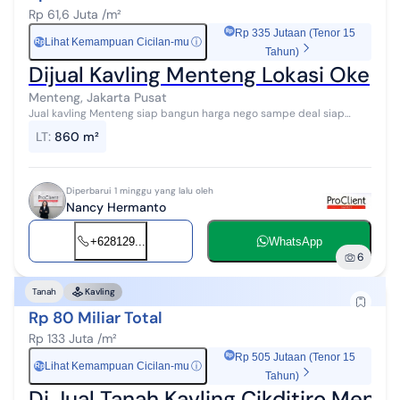
Rp 61,6 Juta /m²
Rp 335 Jutaan (Tenor 15
Lihat Kemampuan Cicilan-mu
ⓘ
Rp
Tahun)
Dijual Kavling Menteng Lokasi Oke
Menteng, Jakarta Pusat
Jual kavling Menteng siap bangun harga nego sampe deal siap
cepat dapat
LT
:
860 m²
Diperbarui 1 minggu yang lalu oleh
Nancy Hermanto
+628129...
WhatsApp
6
Tanah
Kavling
Rp 80 Miliar Total
Rp 133 Juta /m²
Rp 505 Jutaan (Tenor 15
Lihat Kemampuan Cicilan-mu
ⓘ
Rp
Tahun)
Di Jual Tanah Kavling Cikditiro Ment