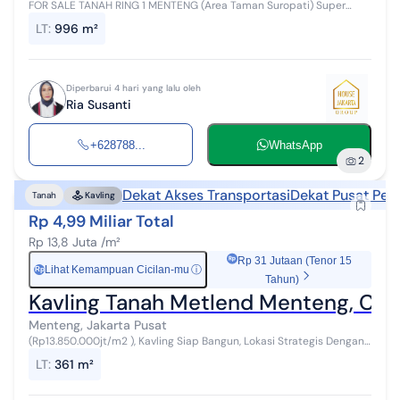
FOR SALE TANAH RING 1 MENTENG (Area Taman Suropati) Super
Prime | Rare Listing | Row Jalan Lebar | Bisa Ambil 1 atau 2 Kavling
LT
:
996 m²
Dijual tanah super ...
Diperbarui 4 hari yang lalu oleh
Ria Susanti
+628788...
WhatsApp
2
Dekat Akses Transportasi
Dekat Pusat Per
Tanah
Kavling
Rp 4,99 Miliar Total
Rp 13,8 Juta /m²
Rp 31 Jutaan (Tenor 15
Lihat Kemampuan Cicilan-mu
ⓘ
Rp
Tahun)
Kavling Tanah Metlend Menteng, Cak
Menteng, Jakarta Pusat
(Rp13.850.000jt/m2 ), Kavling Siap Bangun, Lokasi Strategis Dengan
AEON Mall Cakung, IKEA, Kawasan Berkembang JGC, Dekat Dengan
LT
:
361 m²
Rencana Pengembanga...