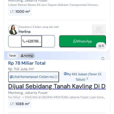
Menteng, Jakarta Pusat
Lokasi Ramai Akses 24 Jam Dapat diakses Transportasi Umum
Dekat dengan Stasiun Gondangdia Dekat Sekolah Kanisius Dekat
LT
:
1000 m²
dengan RS Cikini Primay...
Diperbarui 3 bulan yang lalu oleh
Herlina
+628788...
WhatsApp
5
Tanah
Kavling
Rp 78 Miliar Total
Rp 71,6 Juta /m²
Rp 493 Jutaan (Tenor 15
Lihat Kemampuan Cicilan-mu
ⓘ
Rp
Tahun)
Dijual Sebidang Tanah Kavling Di Dar
Menteng, Jakarta Pusat
For SALE -> KAVLING di DAERAH MENTENG Jakarta Pusat Luas tanah
: 1.088m2 SHM Hadap : Selatan - Barat (Hoek) Harga jual : Rp...
LT
:
1088 m²