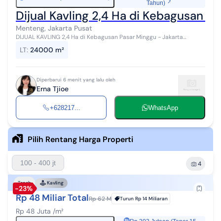
Tahun)
Dijual Kavling 2,4 Ha di Kebagusan P
Menteng, Jakarta Pusat
DIJUAL KAVLING 2,4 Ha di Kebagusan Pasar Minggu - Jakarta
Selatan Luas Tanah 2,4 Ha Kamar Mandi 2 Listrik 10.000Watt± Air
LT
:
24000 m²
PAM,Sumur Bor Sertifika...
Diperbarui 6 menit yang lalu oleh
Erna Tjioe
+628217...
WhatsApp
Pilih Rentang Harga Properti
100 - 400 jt
4
Tanah
Kavling
-23%
Rp 48 Miliar Total
Rp 62 M
Turun
Rp 14 Miliaran
Rp 48 Juta /m²