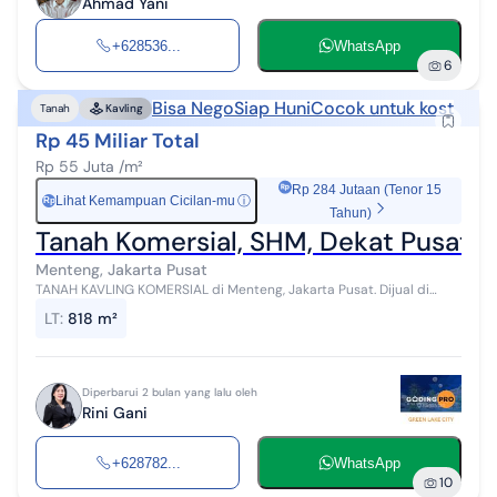
Ahmad Yani
+628536...
WhatsApp
6
Bisa Nego
Siap Huni
Cocok untuk kost
Tanah
Kavling
Rp 45 Miliar Total
Rp 55 Juta /m²
Rp 284 Jutaan (Tenor 15
Lihat Kemampuan Cicilan-mu
ⓘ
Rp
Tahun)
Tanah Komersial, SHM, Dekat Pusat P
Menteng, Jakarta Pusat
TANAH KAVLING KOMERSIAL di Menteng, Jakarta Pusat. Dijual di
wilayah yang asri. Dengan kategorinya adalah sebagai berikut: -
LT
:
818 m²
LUAS TANAH : 818 M2 ...
Diperbarui 2 bulan yang lalu oleh
Rini Gani
+628782...
WhatsApp
10