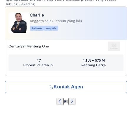
Hubungi Sekarang!
Charlie
Anggota sejak 1 tahun yang lalu
bahasa
english
Century21 Menteng One
47
4,1 Jt - 575 M
Properti di area ini
Rentang Harga
Kontak Agen