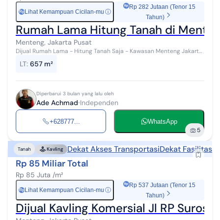
Rp 282 Jutaan (Tenor 15
Lihat Kemampuan Cicilan-mu
ⓘ
Rp
Tahun)
Rumah Lama Hitung Tanah di Menten
Menteng, Jakarta Pusat
Dijual Rumah Lama - Hitung Tanah Saja - Kawasan Menteng Jakarta
Pusat INFORMASI UMUM - Lokasi: Kawasan Bergengsi Menteng,
LT
:
657 m²
Jakarta Pusat - Status...
Diperbarui 3 bulan yang lalu oleh
Ade Achmad
Independen
+628777...
WhatsApp
5
Dekat Akses Transportasi
Dekat Fasilitas 
Tanah
Kavling
Rp 85 Miliar Total
Rp 85 Juta /m²
Rp 537 Jutaan (Tenor 15
Lihat Kemampuan Cicilan-mu
ⓘ
Rp
Tahun)
Dijual Kavling Komersial Jl RP Suros