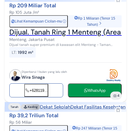
Rp 209 Miliar Total
Rp 105 Juta /m²
Rp 1 Miliaran (Tenor 15
Lihat Kemampuan Cicilan-mu
ⓘ
Rp
Tahun)
Dijual. Tanah Ring 1 Menteng (Area T
Menteng, Jakarta Pusat
Dijual tanah super premium di kawasan elit Menteng - Taman
Suropati, lingkungan paling eksklusif & high-security, dikelilingi
LT
:
1992 m²
kediaman pejabat nega...
Diperbarui 1 bulan yang lalu oleh
Wira Sinaga
+628119...
WhatsApp
4
Dekat Sekolah
Dekat Fasilitas Kesehatan
Tanah
Kavling
Rp 39,2 Triliun Total
Rp 56 Miliar
Rp 247 Miliaran (Tenor 15