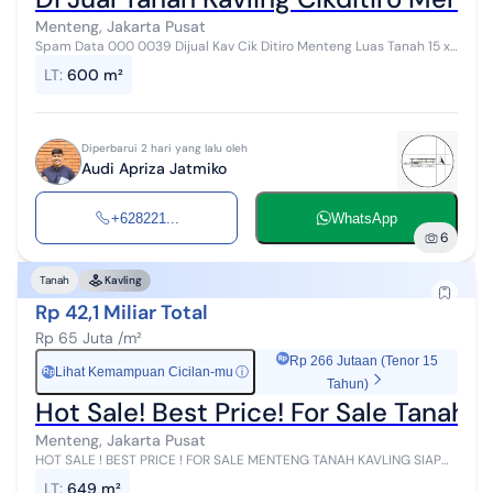
Menteng, Jakarta Pusat
Spam Data 000 0039 Dijual Kav Cik Ditiro Menteng Luas Tanah 15 x
40 (600 m2) Sertifikat SHM Open Price : 80 M alf-//Coafry-Tmy-
LT
:
600 m²
aujul26
Diperbarui 2 hari yang lalu oleh
Audi Apriza Jatmiko
+628221...
WhatsApp
6
Tanah
Kavling
Rp 42,1 Miliar Total
Rp 65 Juta /m²
Rp 266 Jutaan (Tenor 15
Lihat Kemampuan Cicilan-mu
ⓘ
Rp
Tahun)
Hot Sale! Best Price! For Sale Tanah 
Menteng, Jakarta Pusat
HOT SALE ! BEST PRICE ! FOR SALE MENTENG TANAH KAVLING SIAP
BANGUN AREA EXCLUSIVE Luas Tanah 649 m2 Lebar 16,1 meter
LT
:
649 m²