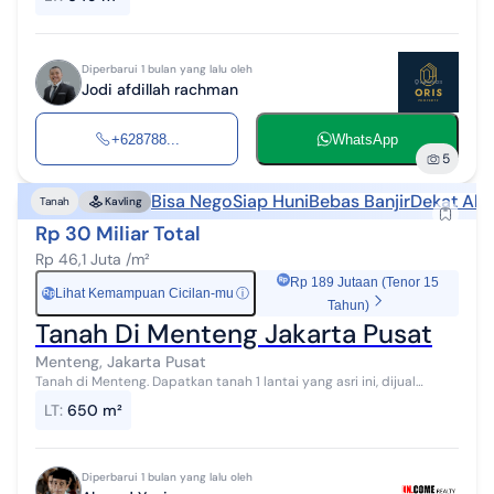
Panjang 40 meter SHGB atas n...
Diperbarui 1 bulan yang lalu oleh
Jodi afdillah rachman
+628788...
WhatsApp
5
Bisa Nego
Siap Huni
Bebas Banjir
Dekat Aks
Tanah
Kavling
Rp 30 Miliar Total
Rp 46,1 Juta /m²
Rp 189 Jutaan (Tenor 15
Lihat Kemampuan Cicilan-mu
ⓘ
Rp
Tahun)
Tanah Di Menteng Jakarta Pusat
Menteng, Jakarta Pusat
Tanah di Menteng. Dapatkan tanah 1 lantai yang asri ini, dijual
menghadirkan lingkungan fasilitas yang lengkap, cocok untuk Anda
LT
:
650 m²
yang menginginka...
Diperbarui 1 bulan yang lalu oleh