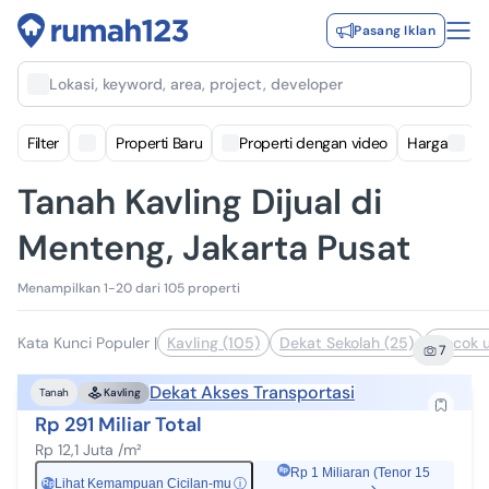
Pasang Iklan
Lokasi, keyword, area, project, developer
Filter
Properti Baru
Properti dengan video
Harga
Tanah Kavling Dijual di
Menteng, Jakarta Pusat
Menampilkan 1-20 dari 105 properti
Kata Kunci Populer
|
Kavling (105)
Dekat Sekolah (25)
Cocok u
7
Dekat Akses Transportasi
Tanah
Kavling
Rp 291 Miliar Total
Rp 12,1 Juta /m²
Rp 1 Miliaran (Tenor 15
Lihat Kemampuan Cicilan-mu
ⓘ
Rp