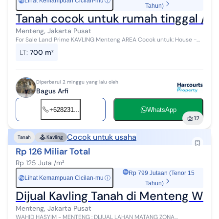
Lihat Kemampuan Cicilan-mu
ⓘ
Rp
Tahun)
Tanah cocok untuk rumah tinggal / k
Menteng, Jakarta Pusat
For Sale Land Prime KAVLING Menteng AREA Cocok untuk: House -
Resto - Office - Klinik Spesifikasi: LT : 700m² Lebar depan : 18.5m
LT
:
700 m²
Panjang tan...
Diperbarui 2 minggu yang lalu oleh
Bagus Arfi
+628231...
WhatsApp
12
Cocok untuk usaha
Tanah
Kavling
Rp 126 Miliar Total
Rp 125 Juta /m²
Rp 799 Jutaan (Tenor 15
Lihat Kemampuan Cicilan-mu
ⓘ
Rp
Tahun)
Dijual Kavling Tanah di Menteng Wah
Menteng, Jakarta Pusat
WAHID HASYIM - MENTENG : DIJUAL LAHAN MATANG ZONA