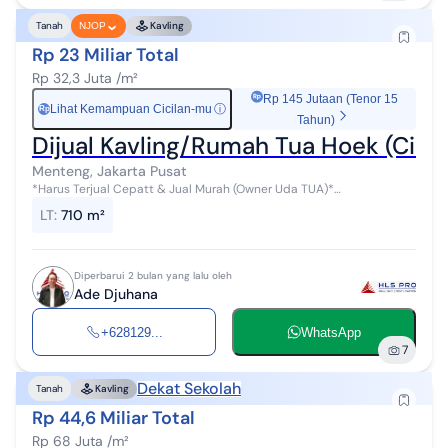
Tanah
Kavling
NJOP
Rp 23 Miliar Total
Rp 32,3 Juta /m²
Rp 145 Jutaan (Tenor 15
Lihat Kemampuan Cicilan-mu
ⓘ
Rp
Tahun)
Dijual Kavling/Rumah Tua Hoek (Cikin
Menteng, Jakarta Pusat
*Harus Terjual Cepatt & Jual Murah (Owner Uda TUA)*
*Kavling/Rumah Tua Hoek (Cikini RAYA)* * HARGA JUAL DIBAWAH
LT
:
710 m²
NJOP* ️ JAKARTA - PUSAT Lokasi ...
Diperbarui 2 bulan yang lalu oleh
Ade Djuhana
+628129...
WhatsApp
7
Dekat Sekolah
Tanah
Kavling
Rp 44,6 Miliar Total
Rp 68 Juta /m²