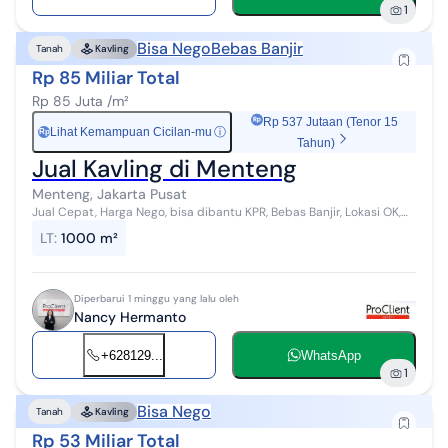
1
Bisa Nego
Bebas Banjir
Tanah
Kavling
Rp 85 Miliar Total
Rp 85 Juta /m²
Rp 537 Jutaan (Tenor 15
Lihat Kemampuan Cicilan-mu
ⓘ
Rp
Tahun)
Jual Kavling di Menteng
Menteng, Jakarta Pusat
Jual Cepat, Harga Nego, bisa dibantu KPR, Bebas Banjir, Lokasi OK,
Jarang ada, Nego sampai DEAL... Terima Titip Jual Beli Sewa Properti
LT
:
1000 m²
Untuk inf...
Diperbarui 1 minggu yang lalu oleh
Nancy Hermanto
+628129...
WhatsApp
1
Bisa Nego
Tanah
Kavling
Rp 53 Miliar Total