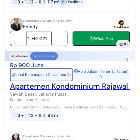
3 + 1
2 + 1
LB
:
117 m²
1
Fasilitas
Listrik : 5.50...
Diperbarui 2 bulan yang lalu oleh
Freddy
+628121...
WhatsApp
10
Apartemen
Semi Furnished
Rp 900 Juta
Rp 5 Jutaan (Tenor 15 Tahun)
Lihat Kemampuan Cicilan-mu
ⓘ
Rp
Apartemen Kondominium Rajawal Prem
Sawah Besar, Jakarta Pusat
Kondominium Rajawali
Dijual Kondominium Rajawali, Tower Edelweis, Jakarta Pusat LT 93m²
Lantai 26 KT 3+1 KM 2+1 Semi furnished (Kitchen set, kompor tanam,
3 + 1
2 + 1
LB
:
93 m²
water heat...
Diperbarui 3 bulan yang lalu oleh