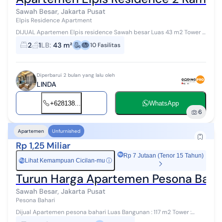
Sawah Besar, Jakarta Pusat
Elpis Residence Apartment
DIJUAL Apartemen Elpis residence Sawah besar Luas 43 m2 Tower A
Lantai 11 2 BR 1 KM Full furnish Sertifikat PPJB Hrg jual 750 jt nego
2
1
LB
:
43 m²
10
Fasilitas
Diperbarui 2 bulan yang lalu oleh
LINDA
+628138...
WhatsApp
6
Apartemen
Unfurnished
Rp 1,25 Miliar
Rp 7 Jutaan (Tenor 15 Tahun)
Lihat Kemampuan Cicilan-mu
ⓘ
Rp
Turun Harga Apartemen Pesona Bahar
Sawah Besar, Jakarta Pusat
Pesona Bahari
Dijual Apartemen pesona bahari Luas Bangunan : 117 m2 Tower :
Ruby Lantai : 15 Kamar Tidur : 3 + 1 Kamar mandi : 2 + 1 UnFurnished