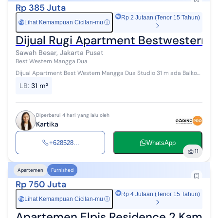
Rp 385 Juta
Rp 2 Jutaan (Tenor 15 Tahun)
Lihat Kemampuan Cicilan-mu
ⓘ
Rp
Dijual Rugi Apartment Bestwestern 
Sawah Besar, Jakarta Pusat
Best Western Mangga Dua
Dijual Apartment Best Western Mangga Dua Studio 31 m ada Balkon
furnished view city harga 385 jt hubungi: 0852 8800 7979 0878
LB
:
31 m²
9823 7979 *Kartika...
Diperbarui 4 hari yang lalu oleh
Kartika
+628528...
WhatsApp
11
Apartemen
Furnished
Rp 750 Juta
Rp 4 Jutaan (Tenor 15 Tahun)
Lihat Kemampuan Cicilan-mu
ⓘ
Rp
Apartemen Elpis Residence 2 Kamar 