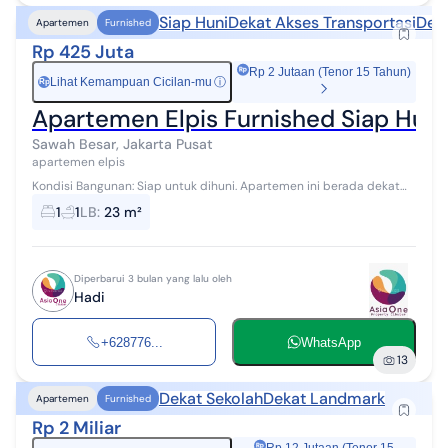
Siap Huni
Dekat Akses Transportasi
Deka
Apartemen
Furnished
Rp 425 Juta
Rp 2 Jutaan (Tenor 15 Tahun)
Lihat Kemampuan Cicilan-mu
ⓘ
Rp
Apartemen Elpis Furnished Siap Huni,
Sawah Besar, Jakarta Pusat
apartemen elpis
Kondisi Bangunan: Siap untuk dihuni. Apartemen ini berada dekat
dengan pusat perbelanjaan Mangga Dua, Pasar Baru, Glodok, Mega
1
1
LB
:
23 m²
Glodok Kemayoran, Ca...
Diperbarui 3 bulan yang lalu oleh
Hadi
+628776...
WhatsApp
13
Dekat Sekolah
Dekat Landmark
Apartemen
Furnished
Rp 2 Miliar