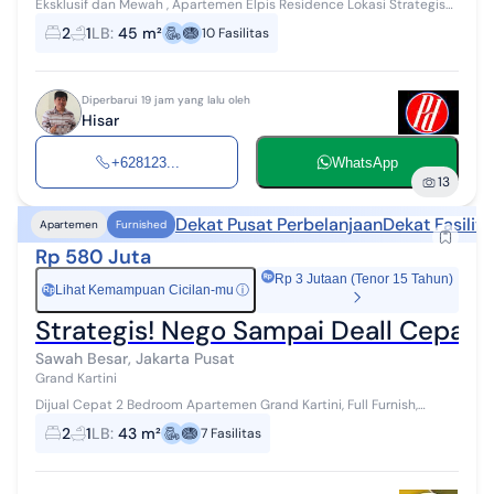
Eksklusif dan Mewah , Apartemen Elpis Residence Lokasi Strategis
Di Pusat Bisnis Dekat Istana Presiden Suasana Asri Fasilitas Lengkap
2
1
LB
:
45 m²
10
Fasilitas
dan Akses 24...
Diperbarui 19 jam yang lalu oleh
Hisar
+628123...
WhatsApp
13
Dekat Pusat Perbelanjaan
Dekat Fasilit
Apartemen
Furnished
Rp 580 Juta
Rp 3 Jutaan (Tenor 15 Tahun)
Lihat Kemampuan Cicilan-mu
ⓘ
Rp
Strategis! Nego Sampai Deall Cepat 
Sawah Besar, Jakarta Pusat
Grand Kartini
Dijual Cepat 2 Bedroom Apartemen Grand Kartini, Full Furnish,
Sawah Besar, Jakarta Pusat. Detail Unit: - PPJB - Luas: 43 m² - Kamar
2
1
LB
:
43 m²
7
Fasilitas
Tidur: 2 ...