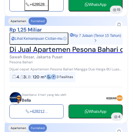
+628528...
WhatsApp
15
Apartemen
Furnished
Rp 1,25 Miliar
Rp 7 Jutaan (Tenor 15 Tahun)
Lihat Kemampuan Cicilan-mu
ⓘ
Rp
Di Jual Apartemen Pesona Bahari di
Sawah Besar, Jakarta Pusat
Pesona Bahari
Dijual cepat Apartemen Pesona Bahari Mangga Dua Harga BU Luas
Bangunan 120m Dimensi 14.5 x 9 m Kamar tidur 3 Kamar mandi 2 KT
4
3
LB
:
120 m²
3
Fasilitas
pembantu 1 KM pemba...
Diperbarui 4 hari yang lalu oleh
Bella
+628212...
WhatsApp
4
Apartemen
Furnished