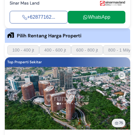
Sinar Mas Land
+62877162...
WhatsApp
Pilih Rentang Harga Properti
100 - 400 jt
400 - 600 jt
600 - 800 jt
800 - 1 Milyar
Top Properti Sekitar
75