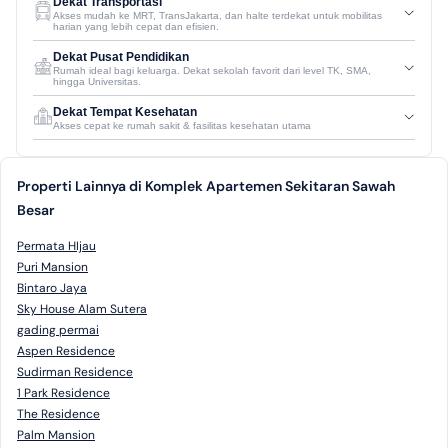
Dekat Transportasi
Akses mudah ke MRT, TransJakarta, dan halte terdekat untuk mobilitas
harian yang lebih cepat dan efisien.
Dekat Pusat Pendidikan
Rumah ideal bagi keluarga. Dekat sekolah favorit dari level TK, SMA,
hingga Universitas.
Dekat Tempat Kesehatan
Akses cepat ke rumah sakit & fasilitas kesehatan utama
Properti Lainnya di Komplek Apartemen Sekitaran Sawah
Besar
Permata HIjau
Puri Mansion
Bintaro Jaya
Sky House Alam Sutera
gading permai
Aspen Residence
Sudirman Residence
1 Park Residence
The Residence
Palm Mansion