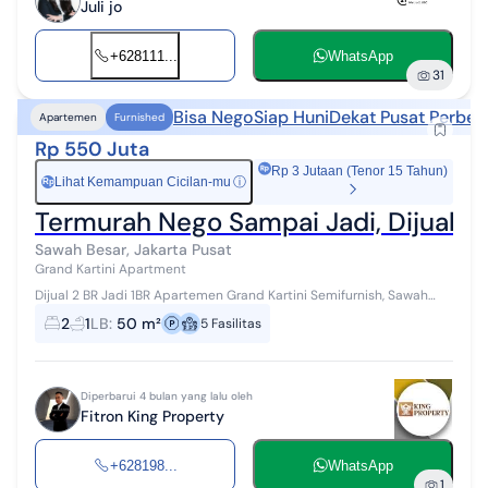
Juli jo
+628111...
WhatsApp
31
Bisa Nego
Siap Huni
Dekat Pusat Perbel
Apartemen
Furnished
Rp 550 Juta
Rp 3 Jutaan (Tenor 15 Tahun)
Lihat Kemampuan Cicilan-mu
ⓘ
Rp
Termurah Nego Sampai Jadi, Dijual Ap
Sawah Besar, Jakarta Pusat
Grand Kartini Apartment
Dijual 2 BR Jadi 1BR Apartemen Grand Kartini Semifurnish, Sawah
Besar, Jakarta Pusat. Detail : - Luas: 50 m² - 1 Kamar Tidur + 1 Kamar
2
1
LB
:
50 m²
5
Fasilitas
Tidur Asi...
Diperbarui 4 bulan yang lalu oleh
Fitron King Property
+628198...
WhatsApp
1