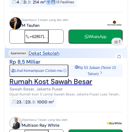
4
3
LB
:
214 m²
13
Fasilitas
Mangga ...
Diperbarui 2 bulan yang lalu oleh
M Taufan
+628571...
WhatsApp
7
Dekat Sekolah
Apartemen
Rp 8,5 Miliar
Rp 53 Jutaan (Tenor 15
Lihat Kemampuan Cicilan-mu
ⓘ
Rp
Tahun)
Rumah Kost Sawah Besar
Sawah Besar, Jakarta Pusat
Dijual Rumah kost 5 Lantai Sawah Besar, Jakarta Pusat Luas Tanah
231 m2 Luas Bangunan 1000 m2 Jumlah Kmr 23 Ada penjaga Lantai
23
23
LB
:
1000 m²
1, khusus p...
Diperbarui 1 bulan yang lalu oleh
Multison Ray White