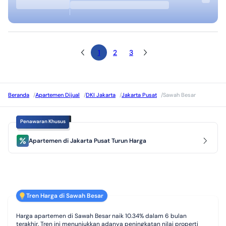
1
2
3
Beranda
/
Apartemen Dijual
/
DKI Jakarta
/
Jakarta Pusat
/
Sawah Besar
Penawaran Khusus
Apartemen di Jakarta Pusat Turun Harga
Tren Harga di Sawah Besar
Harga apartemen di Sawah Besar naik 10.34% dalam 6 bulan
terakhir. Tren ini menunjukkan adanya peningkatan nilai properti