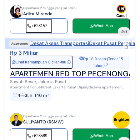
Diperbarui 2 minggu yang lalu oleh
Adita Miranda
+628157...
WhatsApp
8
Dekat Akses Transportasi
Dekat Pusat Perbelan
Apartemen
Rp 3 Miliar
Rp 18 Jutaan (Tenor 15
Lihat Kemampuan Cicilan-mu
ⓘ
Rp
Tahun)
APARTEMEN RED TOP PECENONGAN
Sawah Besar, Jakarta Pusat
Apartment For Sell/rent Jakarta Pusat Dijual/disewa apartemen
redtop pecenongan luas tanah = 146m2 kamar tidur = 3+1 kamar
4
3
LB
:
146 m²
mandi = 2+1 full fur...
Diperbarui 2 minggu yang lalu oleh
SULIYANTO (RSMW)
+628589...
WhatsApp