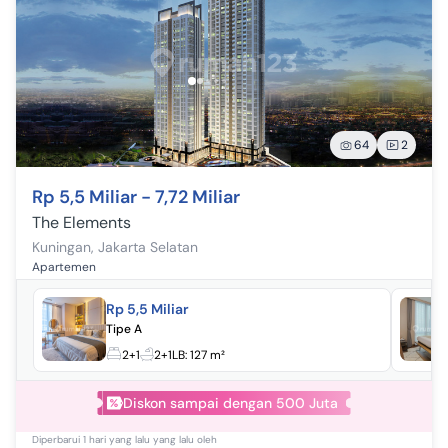
64
2
Rp 5,5 Miliar - 7,72 Miliar
The Elements
Kuningan
,
Jakarta Selatan
Apartemen
Rp 5,5 Miliar
Tipe A
2+1
2+1
LB:
127 m²
Diskon sampai dengan 500 Juta
Diperbarui
1 hari yang lalu
yang lalu oleh