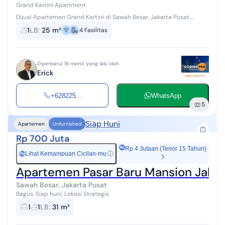
Grand Kartini Apartment
Dijual Apartemen Grand Kartini di Sawah Besar, Jakarta Pusat.
Spesifikasi Utama Properti : - Tipe : Studio - Luas Banguna : 25 m2 -
1
LB
:
25 m²
4
Fasilitas
Lantai...
Diperbarui 16 menit yang lalu oleh
Erick
+628225...
WhatsApp
5
Siap Huni
Apartemen
Unfurnished
Rp 700 Juta
Rp 4 Jutaan (Tenor 15 Tahun)
Lihat Kemampuan Cicilan-mu
ⓘ
Rp
Apartemen Pasar Baru Mansion Jakar
Sawah Besar, Jakarta Pusat
Bagus, Siap huni, Lokasi Strategis
1
1
LB
:
31 m²