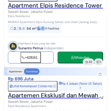
Apartment Elpis Residence Tower A L
Sawah Besar, Jakarta Pusat
Elpis Residence
MURAH! Apartment Elpis Gunung Sahari, unit Hoek (Jarang Ada),
terdiri atas 1 Kamar Utama yang luas & 1 Kamar Anak, 2 unit AC,
2
1
LB
:
54 m²
5
Fasilitas
Semi Furnished, View ...
Diperbarui 6 jam yang lalu oleh
Sunanto Petrus
Independen
+628161...
WhatsApp
32
1
Apartemen
Furnished
Rp 696 Juta
Rp 4 Jutaan (Tenor 15 Tahun)
Lihat Kemampuan Cicilan-mu
ⓘ
Rp
Apartemen Eksklusif dan Mewah , Apar
Sawah Besar, Jakarta Pusat
Elpis Residence Apartment