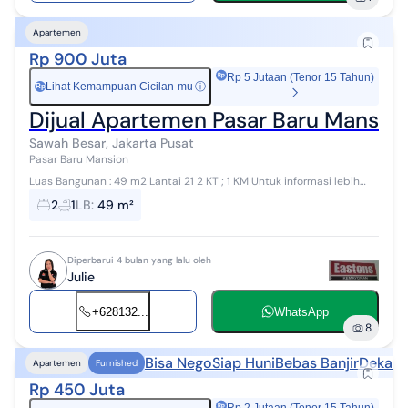
Apartemen
Rp 900 Juta
Rp 5 Jutaan (Tenor 15 Tahun)
Lihat Kemampuan Cicilan-mu
ⓘ
Rp
Dijual Apartemen Pasar Baru Mansion
Sawah Besar, Jakarta Pusat
Pasar Baru Mansion
Luas Bangunan : 49 m2 Lantai 21 2 KT ; 1 KM Untuk informasi lebih
lanjut dapat menghubungi : Julie 0813xxxxxxxx KY014018
2
1
LB
:
49 m²
Diperbarui 4 bulan yang lalu oleh
Julie
+628132...
WhatsApp
8
Bisa Nego
Siap Huni
Bebas Banjir
Dekat 
Apartemen
Furnished
Rp 450 Juta