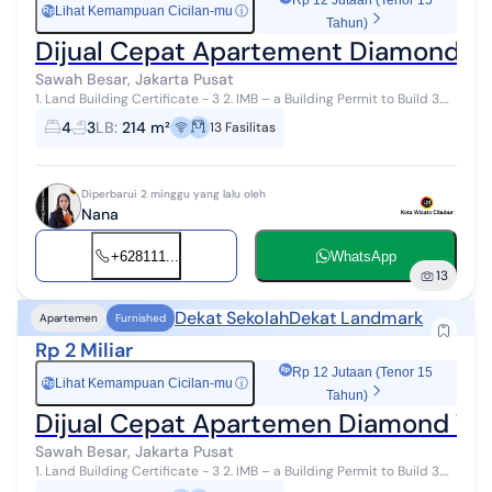
Rp 12 Jutaan (Tenor 15
Lihat Kemampuan Cicilan-mu
ⓘ
Rp
Tahun)
Dijual Cepat Apartement Diamond To
Sawah Besar, Jakarta Pusat
1. Land Building Certificate - 3 2. IMB – a Building Permit to Build 3.
Address : *Apartment Pesona Bahari* Diamond Tower 27th flr, Jl.
4
3
LB
:
214 m²
13
Fasilitas
Mangga ...
Diperbarui 2 minggu yang lalu oleh
Nana
+628111...
WhatsApp
13
Dekat Sekolah
Dekat Landmark
Apartemen
Furnished
Rp 2 Miliar
Rp 12 Jutaan (Tenor 15
Lihat Kemampuan Cicilan-mu
ⓘ
Rp
Tahun)
Dijual Cepat Apartemen Diamond Tow
Sawah Besar, Jakarta Pusat
1. Land Building Certificate - 3 2. IMB – a Building Permit to Build 3.
Address : *Apartment Pesona Bahari* Diamond Tower 27th flr, Jl.