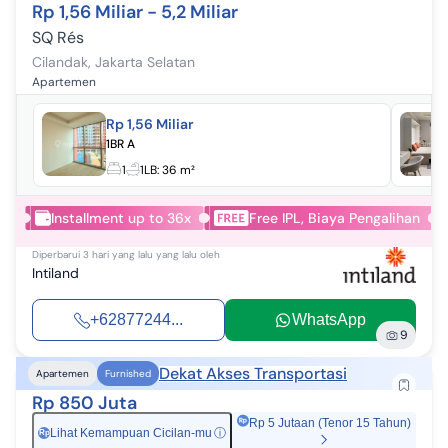
Rp 1,56 Miliar - 5,2 Miliar
SQ Rés
Cilandak
,
Jakarta Selatan
Apartemen
Rp 1,56 Miliar
1BR A
1
1
LB:
36 m²
Installment up to 36x
Free IPL, Biaya Pengalihan
Diperbarui
3 hari yang lalu
yang lalu oleh
Intiland
+62877244...
WhatsApp
9
Dekat Akses Transportasi
Apartemen
Furnished
Rp 850 Juta
Rp 5 Jutaan (Tenor 15 Tahun)
Lihat Kemampuan Cicilan-mu
ⓘ
Rp