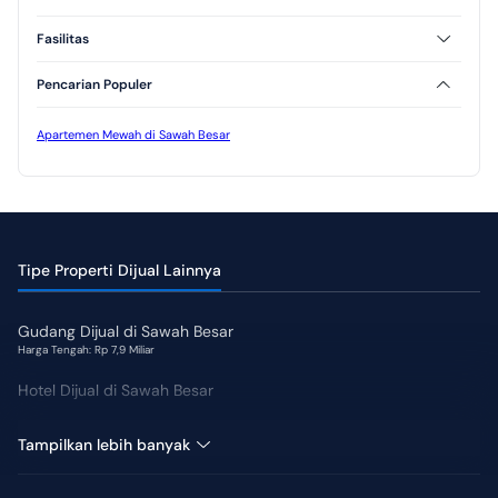
Semi Furnished
SHM
HGB
Fasilitas
AC
CCTV
Pencarian Populer
Kolam Renang
Jogging Track
Taman
Apartemen Mewah di Sawah Besar
Tipe Properti Dijual Lainnya
Gudang Dijual di Sawah Besar
Harga Tengah: Rp 7,9 Miliar
Hotel Dijual di Sawah Besar
Kantor Dijual di Sawah Besar
Tampilkan lebih banyak