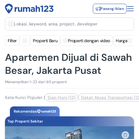
Pasang Iklan
Lokasi, keyword, area, project, developer
Filter
Properti Baru
Properti dengan video
Harga
Apartemen Dijual di Sawah
Besar, Jakarta Pusat
Menampilkan 1-22 dari 60 properti
Kata Kunci Populer
|
Siap Huni (13)
Dekat Akses Transportasi (1
Rekomendasi
Top Properti Sekitar