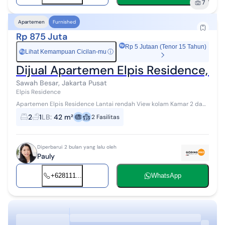
7
Apartemen
Furnished
Rp 875 Juta
Rp 5 Jutaan (Tenor 15 Tahun)
Lihat Kemampuan Cicilan-mu
ⓘ
Rp
Dijual Apartemen Elpis Residence, B
Sawah Besar, Jakarta Pusat
Elpis Residence
Apartemen Elpis Residence Lantai rendah View kolam Kamar 2 dan
kamar mandi 1 Surat PPJB Harga 875jt NEGO
2
1
LB
:
42 m²
2
Fasilitas
Diperbarui 2 bulan yang lalu oleh
Pauly
+628111...
WhatsApp