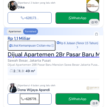
Diperbarui 2 bulan yang lalu oleh
Dika
+628173...
WhatsApp
10
Apartemen
Furnished
Rp 1,1 Miliar
Rp 6 Jutaan (Tenor 15 Tahun)
Lihat Kemampuan Cicilan-mu
ⓘ
Rp
Dijual Apartemen 2Br Pasar Baru Man
Sawah Besar, Jakarta Pusat
Dijual Apartemen 2BR Pasar Baru Mansion Sawa Besar Jakarta Pusat
2 KMT 1 KMM Luas 49.36 Full Furnish Harga 1.1 M PL / M #280021
2
1
LB
:
49 m²
Diperbarui 4 bulan yang lalu oleh
Dona Wijaya Apandi
+628778...
WhatsApp
8