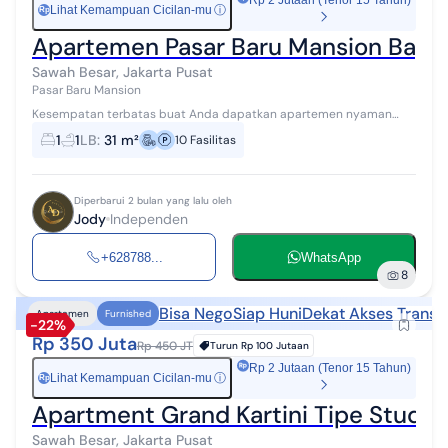
Rp 2 Jutaan (Tenor 15 Tahun)
Lihat Kemampuan Cicilan-mu
ⓘ
Rp
Apartemen Pasar Baru Mansion Bagus
Sawah Besar, Jakarta Pusat
Pasar Baru Mansion
Kesempatan terbatas buat Anda dapatkan apartemen nyaman
dengan return investasi tinggi di Sawah Besar, Jakarta Pusat.
1
1
LB
:
31 m²
10
Fasilitas
Apartemen ini menawarkan lok...
Diperbarui 2 bulan yang lalu oleh
Jody
Independen
+628788...
WhatsApp
8
Bisa Nego
Siap Huni
Dekat Akses Transp
Apartemen
Furnished
-22%
Rp 350 Juta
Rp 450 JT
Turun
Rp 100 Jutaan
Rp 2 Jutaan (Tenor 15 Tahun)
Lihat Kemampuan Cicilan-mu
ⓘ
Rp
Apartment Grand Kartini Tipe Studio
Sawah Besar, Jakarta Pusat