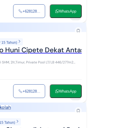
+628128...
WhatsApp
14
r 15 Tahun)
 Huni Cipete Dekat Antasari
7m2
+628128...
WhatsApp
18
kolah
 15 Tahun)