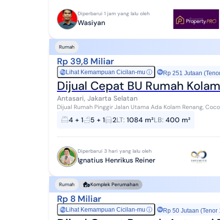
Diperbarui 1 jam yang lalu oleh
Wasiyan
Rumah
Rp 39,8 Miliar
Lihat Kemampuan Cicilan-mu
ⓘ
Rp
Rp 251 Jutaan (Teno
Dijual Cepat BU Rumah Kolam
Antasari, Jakarta Selatan
Dijual Rumah Pinggir Jalan Utama Ada Kolam Renang, Cocok Untuk Rumah atau Komersil Jl. Pangeran Antasari,
Cipete, Cilandak, Jakarta Selatan SHM...
4 + 1
5 + 1
2
LT
:
1084 m²
LB
:
400 m²
Diperbarui 3 hari yang lalu oleh
Ignatius Henrikus Reiner
Rumah
Komplek Perumahan
Rp 8 Miliar
Lihat Kemampuan Cicilan-mu
ⓘ
Rp
Rp 50 Jutaan (Tenor