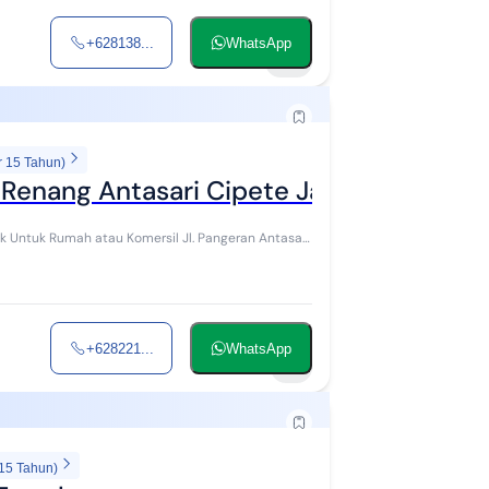
+628138...
WhatsApp
12
r 15 Tahun)
Renang Antasari Cipete Jakarta Selatan
+628221...
WhatsApp
7
 15 Tahun)