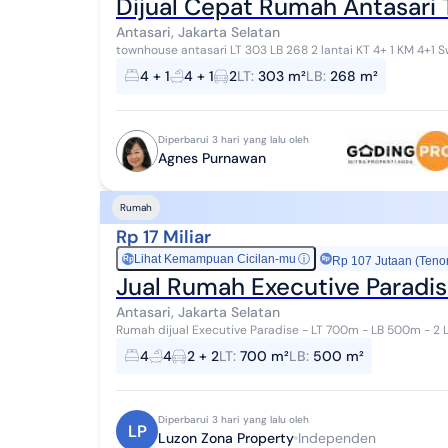
Dijual Cepat Rumah Antasari
Antasari, Jakarta Selatan
townhouse antasari LT 303 LB 268 2 lantai KT 4+ 1 KM 4+1 Swimming pool Hadap selatan Carport bisa 2 mobil
Akses 2 mobil Private cluster 8 unit S...
4 + 1
4 + 1
2
LT
:
303 m²
LB
:
268 m²
Diperbarui 3 hari yang lalu oleh
Agnes Purnawan
Rumah
Rp 17 Miliar
Lihat Kemampuan Cicilan-mu
ⓘ
Rp
Rp 107 Jutaan (Teno
Jual Rumah Executive Paradi
Antasari, Jakarta Selatan
Rumah dijual Executive Paradise - LT 700m - LB 500m - 2 Lantai - 1 Kamar Tidur di lantai 1 - 1 Kamar Mandi di
lantai 1 - 3 Kamar Tidur di Lantai 2...
4
4
2 + 2
LT
:
700 m²
LB
:
500 m²
Diperbarui 3 hari yang lalu oleh
LP
Luzon Zona Property
Independen