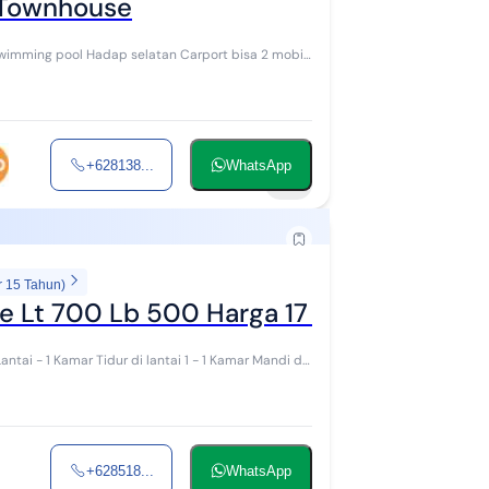
 Townhouse
+628138...
WhatsApp
14
r 15 Tahun)
se Lt 700 Lb 500 Harga 17 M Nego
+628518...
WhatsApp