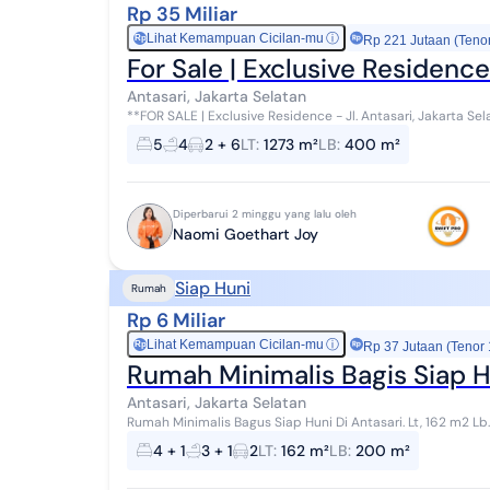
Rp 35 Miliar
Lihat Kemampuan Cicilan-mu
ⓘ
Rp
Rp 221 Jutaan (Teno
For Sale | Exclusive Residence
Antasari, Jakarta Selatan
**FOR SALE | Exclusive Residence - Jl. Antasari, Jakarta Selatan** Hunian eksklusif di salah s
paling strategis Jakarta Selatan. Berdir...
5
4
2 + 6
LT
:
1273 m²
LB
:
400 m²
Diperbarui 2 minggu yang lalu oleh
Naomi Goethart Joy
Siap Huni
Rumah
Rp 6 Miliar
Lihat Kemampuan Cicilan-mu
ⓘ
Rp
Rp 37 Jutaan (Tenor
Rumah Minimalis Bagis Siap H
Antasari, Jakarta Selatan
Rumah Minimalis Bagus Siap Huni Di Antasari. Lt, 162 m2 Lb. 200 m2 2 Lantai 4 K. Tidur 2 K. Mandi 1 K. Tidur ART
1 K. Mandi ART Dapur + Kitchen se...
4 + 1
3 + 1
2
LT
:
162 m²
LB
:
200 m²