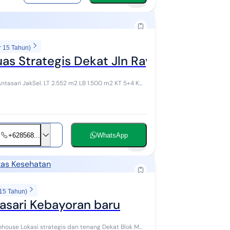
9
r 15 Tahun)
s Strategis Dekat Jln Raya Antasari
 LB 1.500 m2 KT 5+4 KM
+628568...
WhatsApp
6
itas Kesehatan
 15 Tahun)
asari Kebayoran baru