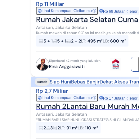
Rp 11 Miliar
Lihat Kemampuan Cicilan-mu
ⓘ
Rp
Rp 69 Jutaan (Tenor
Rumah Jakarta Selatan Cuma 
Antasari, Jakarta Selatan
Rumah mewah di tahun 90' an ini masih ga kalah menarik
dengan touch up kamu sudah bisa memiliki rumah besa...
5 + 1
5 + 1
2 + 2
LT
:
495 m²
LB
:
600 m²
Diperbarui 42 menit yang lalu oleh
Rina Anggarawati
Siap Huni
Bebas Banjir
Dekat Akses Tran
Rumah
Rp 2,7 Miliar
Lihat Kemampuan Cicilan-mu
ⓘ
Rp
Rp 17 Jutaan (Tenor
Rumah 2Lantai Baru Murah Mod
Antasari, Jakarta Selatan
*RUMAH BARU SIAP HUNI LOKASI STRATEGIS di CILANDAK JAKARTA SELATAN* Luas Ta
110 m² Bangunan 2 Lantai Posisi Hook Hadap Se...
2
3
2
LT
:
91 m²
LB
:
110 m²