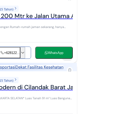
 15 Tahun)
200 Mtr ke Jalan Utama Antasari
 dengan Rumah-rumah jaman sekarang, hanya
+628122...
WhatsApp
14
sportasi
Dekat Fasilitas Kesehatan
 15 Tahun)
ern di Cilandak Barat Jakarta Sel
nah 91 m² Luas Bangunan