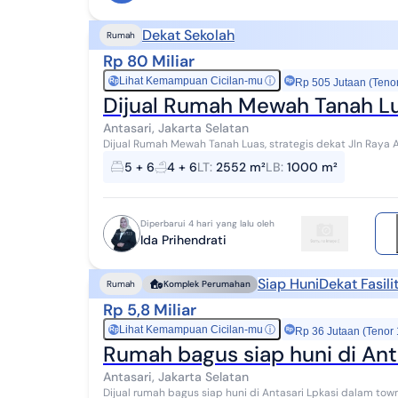
Dekat Sekolah
Rumah
Rp 80 Miliar
Lihat Kemampuan Cicilan-mu
ⓘ
Rp
Rp 505 Jutaan (Teno
Dijual Rumah Mewah Tanah Lua
Antasari, Jakarta Selatan
Dijual Rumah Mewah Tanah Luas, strategis dekat Jln Raya Antasari JakSel. LT 2.552 m2
6+2 AC 15 units Carport 12 mobi...
5 + 6
4 + 6
LT
:
2552 m²
LB
:
1000 m²
Diperbarui 4 hari yang lalu oleh
Ida Prihendrati
Siap Huni
Dekat Fasil
Rumah
Komplek Perumahan
Rp 5,8 Miliar
Lihat Kemampuan Cicilan-mu
ⓘ
Rp
Rp 36 Jutaan (Tenor
Rumah bagus siap huni di Ant
Antasari, Jakarta Selatan
Dijual rumah bagus siap huni di Antasari Lpkasi dalam townhouse Lokasi strategis dan tenang Dekat Blok M