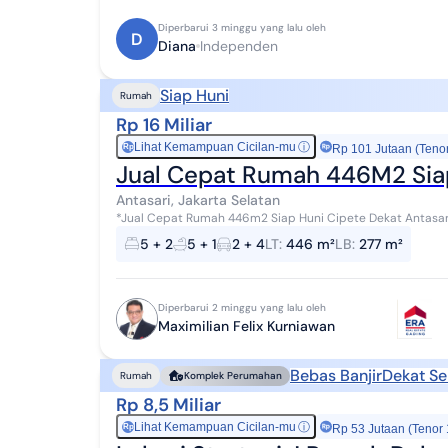
Diperbarui 3 minggu yang lalu oleh
D
Diana
Independen
Siap Huni
Rumah
Rp 16 Miliar
Lihat Kemampuan Cicilan-mu
ⓘ
Rp
Rp 101 Jutaan (Teno
Jual Cepat Rumah 446M2 Siap
Antasari, Jakarta Selatan
*Jual Cepat Rumah 446m2 Siap Huni Cipete Dekat Antasari SHM, 2lt,Timur, Private Pool LT/LB 446/27
KT/KM 5+2/5+1 Gudang 1, 5500 W,7AC Garasi/Car...
5 + 2
5 + 1
2 + 4
LT
:
446 m²
LB
:
277 m²
Diperbarui 2 minggu yang lalu oleh
Maximilian Felix Kurniawan
Bebas Banjir
Dekat Se
Rumah
Komplek Perumahan
Rp 8,5 Miliar
Lihat Kemampuan Cicilan-mu
ⓘ
Rp
Rp 53 Jutaan (Tenor