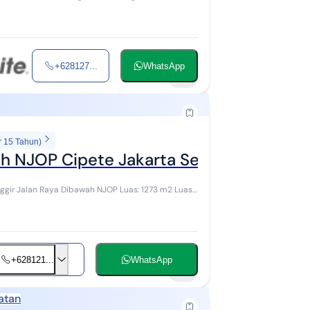
+628127...
WhatsApp
13
r 15 Tahun)
ah NJOP Cipete Jakarta Selatan
+628121...
WhatsApp
18
atan