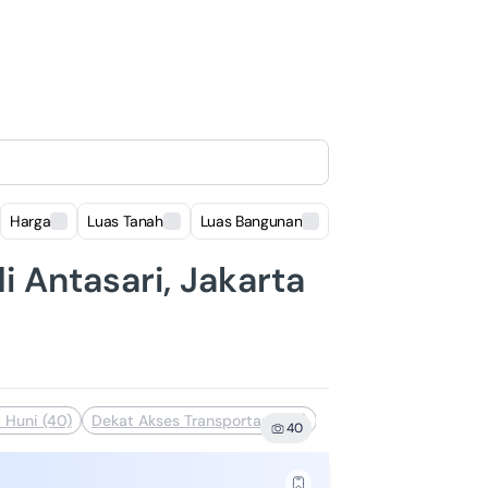
Harga
Luas Tanah
Luas Bangunan
Lokasi
i Antasari, Jakarta
 Huni (40)
Dekat Akses Transportasi (34)
Dekat Sekolah (33)
B
40