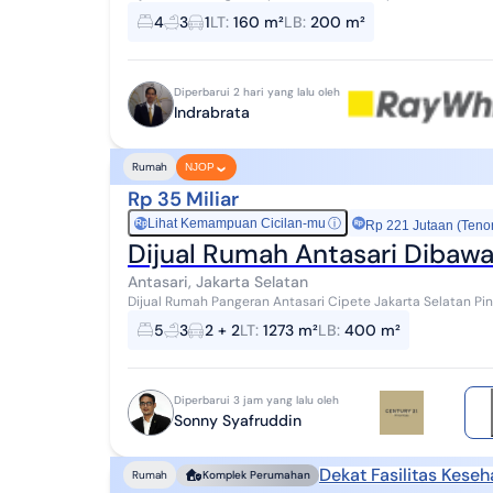
Dekat Sudirman Dekat Kemang Village Dekat...
4
3
1
LT
:
160 m²
LB
:
200 m²
Diperbarui 2 hari yang lalu oleh
Indrabrata
Rumah
NJOP
Rp 35 Miliar
Lihat Kemampuan Cicilan-mu
ⓘ
Rp
Rp 221 Jutaan (Teno
Dijual Rumah Antasari Dibaw
Antasari, Jakarta Selatan
Dijual Rumah Pangeran Antasari Cipete Jakarta Selatan Pinggir Jalan Raya Dibawah NJOP Luas: 1273 m2 Luas
Bangunan: 400 m2 Bentuk Tanah Ngantong D...
5
3
2 + 2
LT
:
1273 m²
LB
:
400 m²
Diperbarui 3 jam yang lalu oleh
Sonny Syafruddin
Dekat Fasilitas Keseh
Rumah
Komplek Perumahan