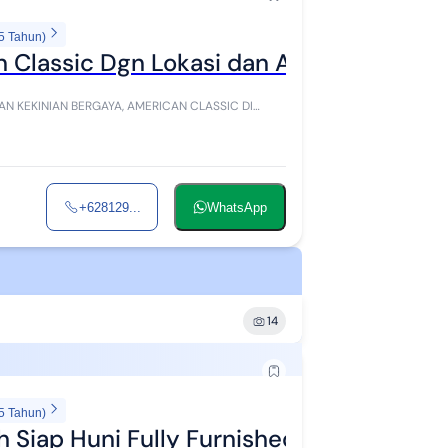
5 Tahun)
 Classic Dgn Lokasi dan Akses Terbaik S
S M...
+628129...
WhatsApp
14
5 Tahun)
h Siap Huni Fully Furnished Daerah Jaga