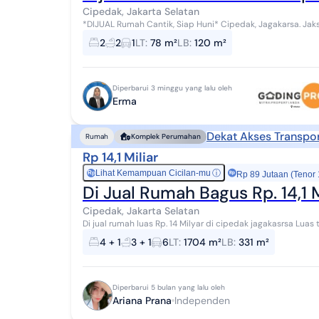
Cipedak, Jakarta Selatan
*DIJUAL Rumah Cantik, Siap Huni* Cipedak, Jagakarsa. Jaksel Spesifikasi : LT 78 m2 LB 120 m2 Listrik 5.500
watt kamar 3 . - 1 kamar utama+furnit...
2
2
1
LT
:
78 m²
LB
:
120 m²
Diperbarui 3 minggu yang lalu oleh
Erma
Dekat Akses Transpor
Rumah
Komplek Perumahan
Rp 14,1 Miliar
Lihat Kemampuan Cicilan-mu
ⓘ
Rp
Rp 89 Jutaan (Tenor
Di Jual Rumah Bagus Rp. 14,1 
Cipedak, Jakarta Selatan
Di jual rumah luas Rp. 14 Milyar di cipedak jagakasrsa Luas tanah +- 1703 m2 ( SHM) Zona hijau, tidak ada IMB
Apresial bank 20 Milyar Luas +- 33...
4 + 1
3 + 1
6
LT
:
1704 m²
LB
:
331 m²
Diperbarui 5 bulan yang lalu oleh
Ariana Prana
Independen