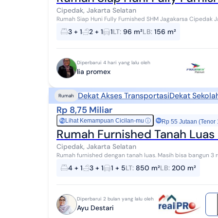
Cipedak, Jakarta Selatan
Rumah Siap Huni Fully Furnished SHM Jagakarsa Cipedak JakartaSelatan Luas Tanah
156 m2 Fasilitas yang ada sbb : 1. 3 + 1 kama...
3 + 1
2 + 1
1
LT
:
96 m²
LB
:
156 m²
Diperbarui 4 hari yang lalu oleh
lia promex
Dekat Akses Transportasi
Dekat Sekola
Rumah
Rp 8,75 Miliar
Lihat Kemampuan Cicilan-mu
ⓘ
Rp
Rp 55 Jutaan (Tenor
Rumah Furnished Tanah Luas 
Cipedak, Jakarta Selatan
Rumah furnished dengan tanah luas. Masih bisa bangun 3 rumah lagi di lahan yang sama. Lokasi di Kavling DKI
Jagakarsa. Akses jalanan komplek 2 mob...
4 + 1
3 + 1
1 + 5
LT
:
850 m²
LB
:
200 m²
Diperbarui 2 bulan yang lalu oleh
Ayu Destari