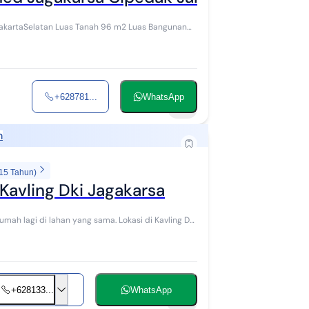
 96 m2 Luas Bangunan
+628781...
WhatsApp
14
h
 15 Tahun)
Kavling Dki Jagakarsa
+628133...
WhatsApp
10