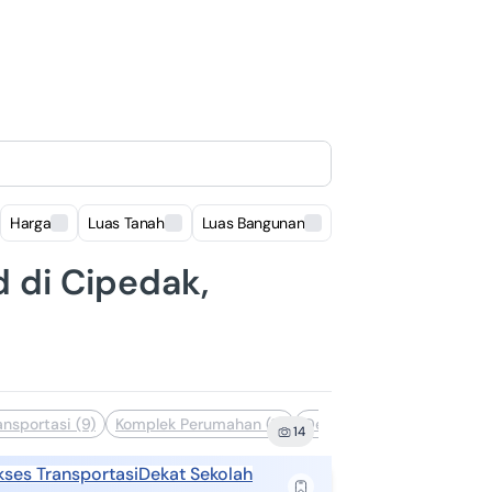
Harga
Luas Tanah
Luas Bangunan
Lokasi
d di Cipedak,
nsportasi (9)
Komplek Perumahan (8)
Dekat Sekolah (6)
Bebas
14
kses Transportasi
Dekat Sekolah