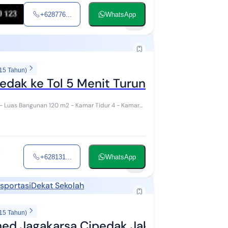
+628776...
WhatsApp
15
 15 Tahun)
pedak ke Tol 5 Menit Turun Harga Bu
+628131...
WhatsApp
11
sportasi
Dekat Sekolah
 15 Tahun)
Rumah Siap Huni Fully Furnished Jagakarsa Cipedak JakartaSelatan