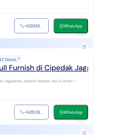
+628169...
WhatsApp
15
 15 Tahun)
l Furnish di Cipedak Jagakarsa Jakarta
akarsa, Jakarta Selatan Jks 3 Lantai +
+628138...
WhatsApp
10