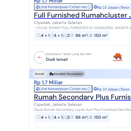
Rp 1,7 Miliar
Lihat Kemampuan Cicilan-mu
ⓘ
Rp
Rp 10 Jutaan (Tenor
Full Furnished Rumahcluster 
Cipedak, Jakarta Selatan
- DIJUAL RUMAH FULL FURNISHED DI JAGAKARSA JAKARTA SELATAN - Spesifikasi : - Bangunan 3 
Bangunan : 150 m2 - Luas Tanah : 86 m2 -...
4 + 1
4 + 1
2
LT
:
86 m²
LB
:
150 m²
Diperbarui 1 bulan yang lalu oleh
Dodi Ismail
Rumah
Komplek Perumahan
Rp 1,7 Miliar
Lihat Kemampuan Cicilan-mu
ⓘ
Rp
Rp 10 Jutaan (Tenor
Rumah Secondary Plus Furnis
Cipedak, Jakarta Selatan
Dijual Rumah Secondary Layak Huni Plus Furnished Dan Roo
Jagakarsa Jaksel Luas tanah : 86m2 Luas banguna...
4 + 1
4 + 1
2
LT
:
86 m²
LB
:
150 m²