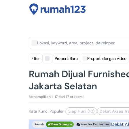
Lokasi, keyword, area, project, developer
Filter
Properti Baru
Properti dengan video
Rumah Dijual Furnishe
Jakarta Selatan
Menampilkan 1-17 dari 17 properti
Kata Kunci Populer
|
Siap Huni (10)
Dekat Akses Tra
Dekat A
Rumah
Komplek Perumahan
Baru Dibangun