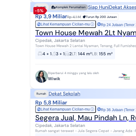
Siap Huni
Dekat Akses
Rumah
Komplek Perumahan
-5%
Rp 3,9 Miliar
Rp 4.1 M
Turun
Rp 200 Jutaan
Lihat Kemampuan Cicilan-mu
ⓘ
Rp
Rp 24 Jutaan (Tenor
Town House Mewah 2Lt Nyama
Cipedak, Jakarta Selatan
Town House Mewah 2 Lantai Nyaman, Tenang, Full Furnishe
Lebar Jalan yang luas. SHM Luas Tanah : 144 m2 L...
4 + 1
3 + 1
2
LT
:
144 m²
LB
:
155 m²
Diperbarui 4 minggu yang lalu oleh
Wiwik
Dekat Sekolah
Rumah
Rp 5,8 Miliar
Lihat Kemampuan Cicilan-mu
ⓘ
Rp
Rp 36 Jutaan (Tenor
Segera Jual, Mau Pindah Ln, 
Cipedak, Jakarta Selatan
Rumah sangat terawat - Jula Segera Cepat - Jarang Ada -F
Jakarta Selatan - Barang Pilihan - Hendak pindah...