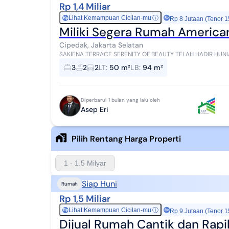
Rp 1,4 Miliar
Lihat Kemampuan Cicilan-mu
ⓘ
Rp
Rp 8 Jutaan (Tenor 1
Miliki Segera Rumah American
Cipedak, Jakarta Selatan
SAKIENA TERRACE SERENITY OF BEAUTY TELAH HADIR HUNIAN KEKINIAN BERGAYA, AMERICAN CLASSIC DI
JAGAKARSA JAKARTA SELATAN LOKASI YG SANGAT STRATEGI
3
2
2
LT
:
50 m²
LB
:
94 m²
Diperbarui 1 bulan yang lalu oleh
Asep Eri
Pilih Rentang Harga Properti
1 - 1.5 Milyar
Siap Huni
Rumah
Rp 1,5 Miliar
Lihat Kemampuan Cicilan-mu
ⓘ
Rp
Rp 9 Jutaan (Tenor 1
Dijual Rumah Cantik dan Rapi