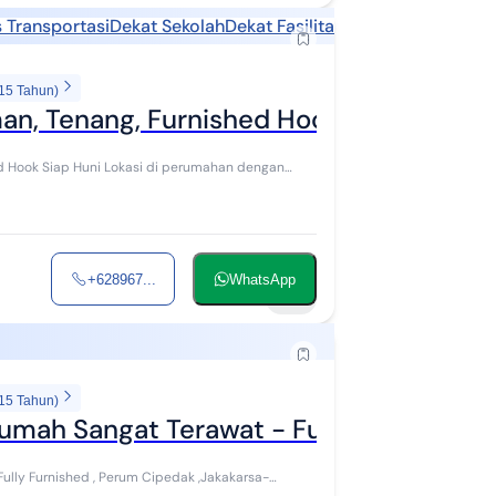
 Transportasi
Dekat Sekolah
Dekat Fasilitas Kesehatan
Dekat 
 15 Tahun)
n, Tenang, Furnished Hook Siap Huni
d Hook Siap Huni Lokasi di perumahan dengan
+628967...
WhatsApp
45
 15 Tahun)
Rumah Sangat Terawat - Fully Furnish -P
ully Furnished , Perum Cipedak ,Jakakarsa-