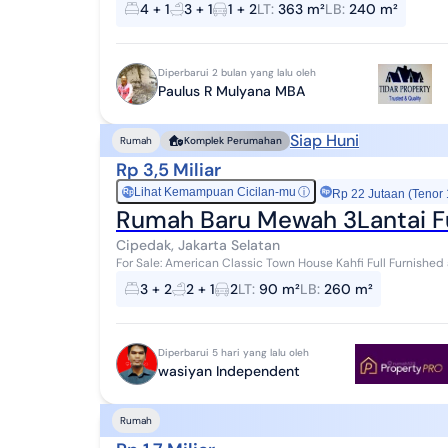
4 + 1
3 + 1
1 + 2
LT
:
363 m²
LB
:
240 m²
Diperbarui 2 bulan yang lalu oleh
Paulus R Mulyana MBA
Siap Huni
Rumah
Komplek Perumahan
Rp 3,5 Miliar
Lihat Kemampuan Cicilan-mu
ⓘ
Rp
Rp 22 Jutaan (Tenor
Rumah Baru Mewah 3Lantai Ful
Cipedak, Jakarta Selatan
For Sale: American Classic Town House Kahfi Full Furnished at Jag
Rooftops Dapur bersih Dapur kotor Living...
3 + 2
2 + 1
2
LT
:
90 m²
LB
:
260 m²
Diperbarui 5 hari yang lalu oleh
wasiyan Independent
Rumah