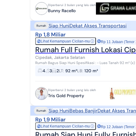
Diperbarui 2 bulan yang lalu oleh
Bunny Racello
Siap Huni
Dekat Akses Transportasi
Rumah
Rp 1,8 Miliar
Lihat Kemampuan Cicilan-mu
ⓘ
Rp
Rp 11 Jutaan (Tenor
Rumah Full Furnish Lokasi Ci
Cipedak, Jakarta Selatan
Rumah Bagus Siap Huni Spesifikasi : - Luas Tanah 92 m² (x) - Luas Bangunan 120 m2 - Kamar Tidur 4 - Kamar
Mandi 3 - Carport 2 Mobil - SHM & IMB -...
4
3
2
LT
:
92 m²
LB
:
120 m²
Diperbarui 2 bulan yang lalu oleh
Tris Gold Property
Siap Huni
Bebas Banjir
Dekat Akses Tran
Rumah
Rp 1,9 Miliar
Lihat Kemampuan Cicilan-mu
ⓘ
Rp
Rp 12 Jutaan (Tenor