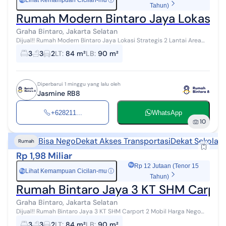
Lihat Kemampuan Cicilan-mu
ⓘ
Tahun)
Rumah Modern Bintaro Jaya Lokasi St
Graha Bintaro, Jakarta Selatan
Dijual!! Rumah Modern Bintaro Jaya Lokasi Strategis 2 Lantai Area
Premium Bintaro Jaya, Dekat Tol Perigi 1380FN Hunian modern 2
3
3
2
LT
:
84 m²
LB
:
90 m²
lantai di kawasan ...
Diperbarui 1 minggu yang lalu oleh
Jasmine RB8
+628211...
WhatsApp
10
Bisa Nego
Dekat Akses Transportasi
Dekat Sekolah
Rumah
Rp 1,98 Miliar
Rp 12 Jutaan (Tenor 15
Lihat Kemampuan Cicilan-mu
ⓘ
Rp
Tahun)
Rumah Bintaro Jaya 3 KT SHM Carpor
Graha Bintaro, Jakarta Selatan
Dijual!! Rumah Bintaro Jaya 3 KT SHM Carport 2 Mobil Harga Nego
Modern 2 Lantai Area Premium Bintaro Jaya, Dekat Tol Perigi 1380FN
3
3
2
LT
:
84 m²
LB
:
90 m²