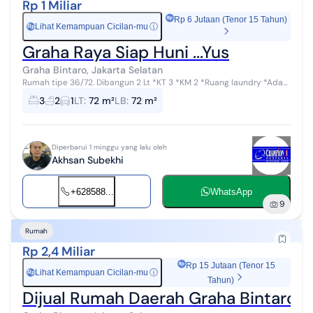
Rp 1 Miliar
Rp 6 Jutaan (Tenor 15 Tahun)
Lihat Kemampuan Cicilan-mu
ⓘ
Rp
Graha Raya Siap Huni ...Yus
Graha Bintaro, Jakarta Selatan
Rumah tipe 36/72. Dibangun 2 Lt *KT 3 *KM 2 *Ruang laundry *Ada
balkon *Atas balkon sudah cor dak ( rencana roftop) *Ada teras
3
2
1
LT
:
72 m²
LB
:
72 m²
*Ada carpot *Listri...
Diperbarui 1 minggu yang lalu oleh
Akhsan Subekhi
+628588...
WhatsApp
9
Rumah
Rp 2,4 Miliar
Rp 15 Jutaan (Tenor 15
Lihat Kemampuan Cicilan-mu
ⓘ
Rp
Tahun)
Dijual Rumah Daerah Graha Bintaro