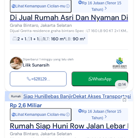
Rp 16 Jutaan (Tenor 15
Lihat Kemampuan Cicilan-mu
ⓘ
Rp
Tahun)
Di Jual Rumah Asri Dan Nyaman Di Gr
Graha Bintaro, Jakarta Selatan
Dijual Gretta residence graha bintaro Spec : LT 160 LB 90 KT 2+1 KM
1+1 Garasi 1 Car port 1 Lebar jalan 4lajur Posisi didepan 2mnt ke
2 + 1
1 + 1
1
LT
:
160 m²
LB
:
90 m²
gerbang tol...
Diperbarui 1 minggu yang lalu oleh
Lilik Sunarsih
+628129...
WhatsApp
14
Siap Huni
Bebas Banjir
Dekat Akses Transportasi
Rumah
Rp 2,6 Miliar
Rp 16 Jutaan (Tenor 15
Lihat Kemampuan Cicilan-mu
ⓘ
Rp
Tahun)
Rumah Siap Huni Row Jalan Lebar Beb
Graha Bintaro, Jakarta Selatan