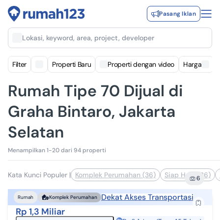
Pasang Iklan
Lokasi, keyword, area, project, developer
Filter
Properti Baru
Properti dengan video
Harga
Rumah Tipe 70 Dijual di
Graha Bintaro, Jakarta
Selatan
Menampilkan 1-20 dari 94 properti
Kata Kunci Populer
|
Komplek Perumahan (36)
Siap Huni (36)
6
Dekat Akses Transportasi
Rumah
Komplek Perumahan
Rp 1,3 Miliar