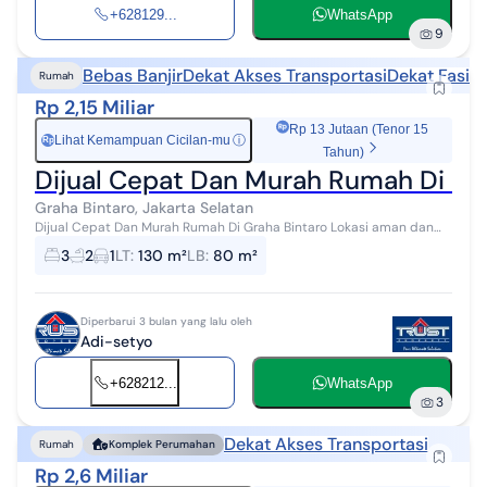
+628129...
WhatsApp
9
Bebas Banjir
Dekat Akses Transportasi
Dekat Fasili
Rumah
Rp 2,15 Miliar
Rp 13 Jutaan (Tenor 15
Lihat Kemampuan Cicilan-mu
ⓘ
Rp
Tahun)
Dijual Cepat Dan Murah Rumah Di Gr
Graha Bintaro, Jakarta Selatan
Dijual Cepat Dan Murah Rumah Di Graha Bintaro Lokasi aman dan
nyaman Lokasi bebas banjir One Get Sistem Lokasi dekat akses toll
3
2
1
LT
:
130 m²
LB
:
80 m²
Lokasi dekat rumah ...
Diperbarui 3 bulan yang lalu oleh
Adi-setyo
+628212...
WhatsApp
3
Dekat Akses Transportasi
Rumah
Komplek Perumahan
Rp 2,6 Miliar