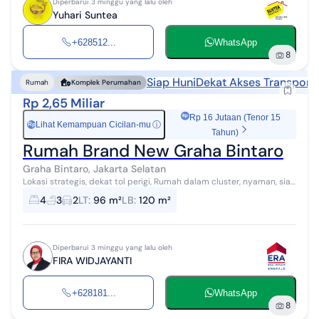
Diperbarui 3 minggu yang lalu oleh
Yuhari Suntea
+628512...
WhatsApp
8
Siap Huni
Dekat Akses Transporta
Rumah
Komplek Perumahan
Rp 2,65 Miliar
Rp 16 Jutaan (Tenor 15
Lihat Kemampuan Cicilan-mu
ⓘ
Rp
Tahun)
Rumah Brand New Graha Bintaro
Graha Bintaro, Jakarta Selatan
Lokasi strategis, dekat tol perigi, Rumah dalam cluster, nyaman, siap
huni
4
3
2
LT
:
96 m²
LB
:
120 m²
Diperbarui 3 minggu yang lalu oleh
FIRA WIDJAYANTI
+628181...
WhatsApp
8