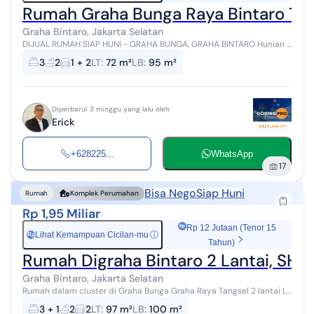
Rumah Graha Bunga Raya Bintaro Tan
Graha Bintaro, Jakarta Selatan
DIJUAL RUMAH SIAP HUNI - GRAHA BUNGA, GRAHA BINTARO Hunian 2
lantai nyaman, lengkap, dan siap langsung ditempati - LT 72 m² | LB
3
2
1 + 2
LT
:
72 m²
LB
:
95 m²
95 m² - 3 Kama...
Diperbarui 3 minggu yang lalu oleh
Erick
+628225...
WhatsApp
17
Bisa Nego
Siap Huni
Rumah
Komplek Perumahan
Rp 1,95 Miliar
Rp 12 Jutaan (Tenor 15
Lihat Kemampuan Cicilan-mu
ⓘ
Rp
Tahun)
Rumah Digraha Bintaro 2 Lantai, SHM
Graha Bintaro, Jakarta Selatan
Rumah dalam cluster di Graha Bunga Graha Raya Tangsel 2 lantai LT
97 m2 LB 100 m2 Km tidur 3 + 1 Km mandi 3 Listrik 2200 watt
3 + 1
2
2
LT
:
97 m²
LB
:
100 m²
Gudang SHM Air PAM...