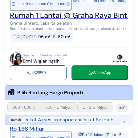
Rp 8 Jutaan (Tenor 15 Tahun)
Lihat Kemampuan Cicilan-mu
ⓘ
Rp
Rumah 1 Lantai @ Graha Raya Bintar
Graha Bintaro, Jakarta Selatan
Rumah dalam cluster, keamanan 24jam, tidak banjir, akses dekat tol
Jelupang, tol Alam sutera, dekat pasar modern, sekolah, pusat
2
1
1
LT
:
96 m²
LB
:
80 m²
bisnis
Diperbarui 3 hari yang lalu oleh
Ermi Wigianingsih
+628593...
WhatsApp
Pilih Rentang Harga Properti
600 - 800 jt
800 - 1 Milyar
1 - 1.5 Milyar
9
Dekat Akses Transportasi
Dekat Sekolah
Rumah
Rp 1,98 Miliar
Rp 12 Jutaan (Tenor 15
Rp