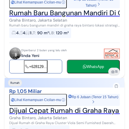
Lihat Kemampuan Cicilan-mu
ⓘ
Rp
Tahun)
Rumah Baru Bangunan Mandiri Di Gra
Graha Bintaro, Jakarta Selatan
Rumah baru bangunan mandiri di graha raya bintaro lokasi strategis
akses dekat pintu toll parigi,Rumah sakit,pasar modern spesifikasi ls
4
4
1
LT
:
90 m²
LB
:
120 m²
tanah 90...
Diperbarui 2 bulan yang lalu oleh
linda Yeni
+628129...
WhatsApp
11
Rumah
Rp 1,05 Miliar
Rp 6 Jutaan (Tenor 15 Tahun)
Lihat Kemampuan Cicilan-mu
ⓘ
Rp
Dijual Cepat Rumah di Graha Raya Clu
Graha Bintaro, Jakarta Selatan
Dijual Rumah di Graha Raya Cluster Viola Semi Furnished Daerah
strategis (dekat ke Bintaro - Alam Sutera - Ciledug) 5x12 LT 60 m2