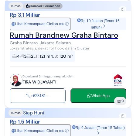
Rumah
Komplek Perumahan
Rp 3,1 Miliar
Rp 19 Jutaan (Tenor 15
Lihat Kemampuan Cicilan-mu
ⓘ
Rp
Tahun)
Rumah Brandnew Graha Bintaro
Graha Bintaro, Jakarta Selatan
Lokasi strategis, dekat Tol, hook, dalam Cluster
4
3
2
LT
:
121 m²
LB
:
120 m²
Diperbarui 3 minggu yang lalu oleh
FIRA WIDJAYANTI
+628181...
WhatsApp
9
Siap Huni
Rumah
Rp 1,5 Miliar
Rp 9 Jutaan (Tenor 15 Tahun)
Lihat Kemampuan Cicilan-mu
ⓘ
Rp