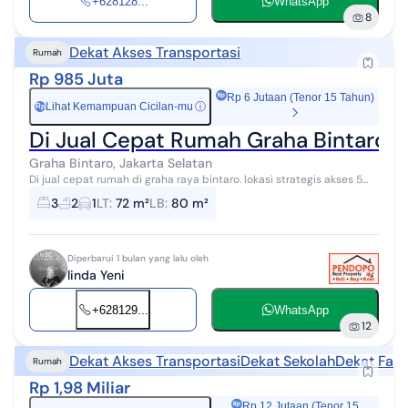
+628128...
WhatsApp
8
Dekat Akses Transportasi
Rumah
Rp 985 Juta
Rp 6 Jutaan (Tenor 15 Tahun)
Lihat Kemampuan Cicilan-mu
ⓘ
Rp
Di Jual Cepat Rumah Graha Bintaro
Graha Bintaro, Jakarta Selatan
Di jual cepat rumah di graha raya bintaro. lokasi strategis akses 5
menit ke pintu toll parigi spesifikasi ls tanah 72M ls bangunan 80M
3
2
1
LT
:
72 m²
LB
:
80 m²
Bangunan ...
Diperbarui 1 bulan yang lalu oleh
linda Yeni
+628129...
WhatsApp
12
Dekat Akses Transportasi
Dekat Sekolah
Dekat Fasi
Rumah
Rp 1,98 Miliar
Rp 12 Jutaan (Tenor 15