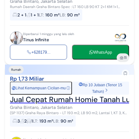
Graha Bintaro, Jakarta Selatan
Rumah Daerah Graha Bintaro Spec : LT 160 LB 90 KT 2+1 KM 1+1
Garasi 1 Car port 1 Lebar jalan 4lajur SHM 2200 watt PAM BINTARO
2 + 1
1 + 1
LT
:
160 m²
LB
:
90 m²
JAYA Hadap Utara (a...
Diperbarui 1 minggu yang lalu oleh
Tinus Infinite
+628179...
WhatsApp
11
Rumah
Rp 1,73 Miliar
Rp 10 Jutaan (Tenor 15
Lihat Kemampuan Cicilan-mu
ⓘ
Rp
Tahun)
Jual Cepat Rumah Homie Tanah Luas 
Graha Bintaro, Jakarta Selatan
(SP 1137) Graha Raya Bintaro - LT 193 m2, LB 90 m2, Lantai 1, KT 3, KM
2, Listrik 3500 watt, Air PAM, Carport 1, Surat SHM, IDR: 1,730 M (Nego)
3
2
1
LT
:
193 m²
LB
:
90 m²
S...