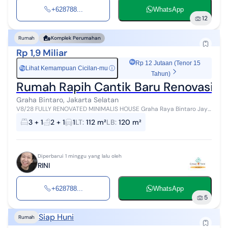
+628788...
WhatsApp
12
Rumah
Komplek Perumahan
Rp 1,9 Miliar
Rp 12 Jutaan (Tenor 15
Lihat Kemampuan Cicilan-mu
ⓘ
Rp
Tahun)
Rumah Rapih Cantik Baru Renovasi Da
Graha Bintaro, Jakarta Selatan
V8/28 FULLY RENOVATED MINIMALIS HOUSE Graha Raya Bintaro Jaya
Tangerang Selatan Luas Tanah 112 m² Luas Bangunan 120 m²
3 + 1
2 + 1
1
LT
:
112 m²
LB
:
120 m²
Bangunan 1½ Lantai Ka...
Diperbarui 1 minggu yang lalu oleh
RINI
+628788...
WhatsApp
5
Siap Huni
Rumah