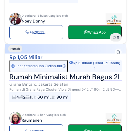
Diperbarui 5 bulan yang lalu oleh
Noey Donny
+628121...
WhatsApp
9
Rumah
Rp 1,05 Miliar
Rp 6 Jutaan (Tenor 15 Tahun)
Lihat Kemampuan Cicilan-mu
ⓘ
Rp
Rumah Minimalist Murah Bagus 2Lanta
Graha Bintaro, Jakarta Selatan
Rumah di Graha Raya Cluster Viola Dimensi 5x12 LT 60 m2 LB 90++
m2 2200 watt 3+1 KT (1 Kamar bawah, 2 kamar atas +1 Connecting) 2
4
2
1
LT
:
60 m²
LB
:
90 m²
KM Hadap barat...
Diperbarui 2 hari yang lalu oleh
Raumanen