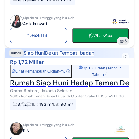
Hunian modern 2...
Diperbarui 1 minggu yang lalu oleh
Anik kuswati
+628118...
WhatsApp
5
Siap Huni
Dekat Tempat Ibadah
Rumah
Rp 1,72 Miliar
Rp 10 Jutaan (Tenor 15
Lihat Kemampuan Cicilan-mu
ⓘ
Rp
Tahun)
Rumah Siap Huni Hadap Taman Denga
Graha Bintaro, Jakarta Selatan
V8/37 Rumah Tanah Besar Dijual di Cluster Graha LT 193 m2 LT 90
m2 KT 3 KM 2 SHM Listrik 3500 Hadap Barat Carport 1 mobil Harga
3
2
1
LT
:
193 m²
LB
:
90 m²
Rp.1.72 M Nego ...
Diperbarui 1 minggu yang lalu oleh
RINI