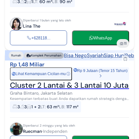
3
2
1
LT
:
60 m²
LB
:
90 m²
LB 90 m2 3 KT 2...
Diperbarui 1 bulan yang lalu oleh
Lina The
+628118...
WhatsApp
11
Bisa Nego
Syariah
Siap Huni
Bebas
Rumah
Komplek Perumahan
Rp 1,48 Miliar
Rp 9 Jutaan (Tenor 15 Tahun)
Lihat Kemampuan Cicilan-mu
ⓘ
Rp
Cluster 2 Lantai & 3 Lantai 10 Juta All
Graha Bintaro, Jakarta Selatan
Kesempatan terbatas buat Anda dapatkan rumah strategis dengan
return investasi tinggi di Graha Bintaro, Jakarta Selatan. Rumah ini
3
3
1 + 2
LT
:
63 m²
LB
:
117 m²
menawarkan kele...
Diperbarui 2 minggu yang lalu oleh
Ruecman
Independen