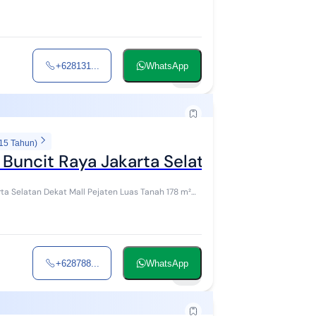
+628131...
WhatsApp
10
 15 Tahun)
n Buncit Raya Jakarta Selatan
+628788...
WhatsApp
15