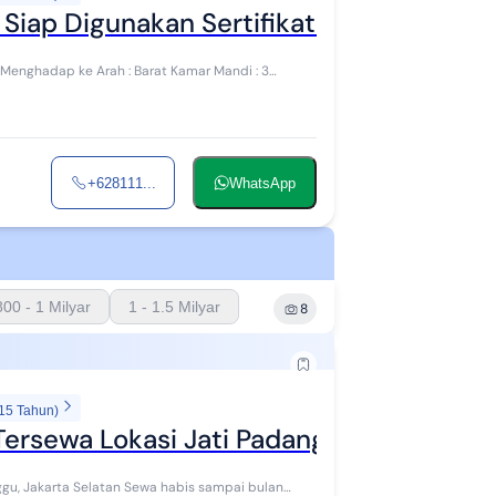
Siap Digunakan Sertifikat Hak Milik
2 Menghadap ke Arah : Barat Kamar Mandi : 3
+628111...
WhatsApp
800 - 1 Milyar
1 - 1.5 Milyar
8
 15 Tahun)
Tersewa Lokasi Jati Padang, Jaksel
tan Sewa habis sampai bulan