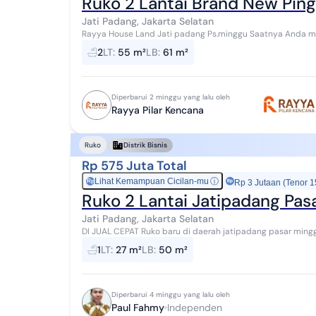
Ruko 2 Lantai Brand New Ping
Jati Padang, Jakarta Selatan
Rayya House Land Jati padang Ps.minggu Saatnya Anda membangun bisnis property dikawasan pusat kota
jakarta Alamat : Jl. Aup Bar. No.25 RT.3/RW...
2
LT
:
55 m²
LB
:
61 m²
Diperbarui 2 minggu yang lalu oleh
Rayya Pilar Kencana
Ruko
Distrik Bisnis
Rp 575 Juta Total
Lihat Kemampuan Cicilan-mu
ⓘ
Rp
Rp 3 Jutaan (Tenor 1
Ruko 2 Lantai Jatipadang Pas
Jati Padang, Jakarta Selatan
DI JUAL CEPAT Ruko baru di daerah jatipadang pasar ming
tinggal. luas tanah 25m luas bangunan 50m 2...
1
LT
:
27 m²
LB
:
50 m²
Diperbarui 4 minggu yang lalu oleh
Paul Fahmy
Independen