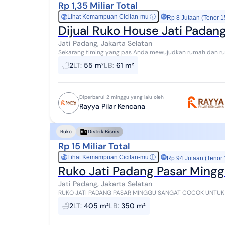
Rp 1,35 Miliar Total
Lihat Kemampuan Cicilan-mu
ⓘ
Rp
Rp 8 Jutaan (Tenor 1
Dijual Ruko House Jati Padan
Jati Padang, Jakarta Selatan
Sekarang timing yang pas Anda mewujudkan rumah dan ruko impian! Promo spesial dari 
Jati padang Ps. Minggu Jakarta Selatan sedang...
2
LT
:
55 m²
LB
:
61 m²
Diperbarui 2 minggu yang lalu oleh
Rayya Pilar Kencana
Ruko
Distrik Bisnis
Rp 15 Miliar Total
Lihat Kemampuan Cicilan-mu
ⓘ
Rp
Rp 94 Jutaan (Tenor
Ruko Jati Padang Pasar Ming
Jati Padang, Jakarta Selatan
RUKO JATI PADANG PASAR MINGGU SANGAT COCOK UNTUK USAHA KOS
RKJJ0717 Luas Tanah : 405 Jumlah Lantai : 2 Luas Bangunan.
2
LT
:
405 m²
LB
:
350 m²