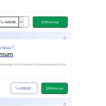
+628186...
WhatsApp
15
5 Tahun)
 Umum
+628128...
WhatsApp
21