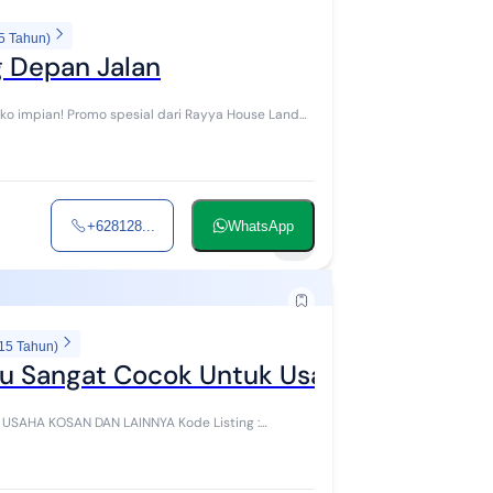
5 Tahun)
g Depan Jalan
Rayya House Land
+628128...
WhatsApp
5
 15 Tahun)
gu Sangat Cocok Untuk Usaha Kosan Dll
AN DAN LAINNYA Kode Listing :
..