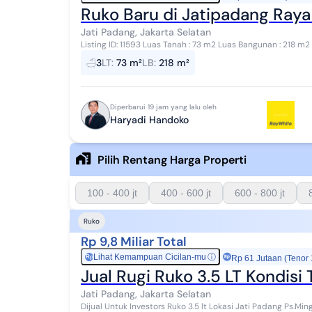
Ruko Baru di Jatipadang Raya 
Jati Padang, Jakarta Selatan
Listing ID: 11593 Luas Tanah : 73 m2 Luas Bangunan : 218 m
Carport : 2 Sertifikat : SHM Harga Jual : Rp ...
3
LT
:
73 m²
LB
:
218 m²
Diperbarui 19 jam yang lalu oleh
Haryadi Handoko
Pilih Rentang Harga Properti
100 - 400 jt
400 - 600 jt
600 - 800 jt
Ruko
Rp 9,8 Miliar Total
Lihat Kemampuan Cicilan-mu
ⓘ
Rp
Rp 61 Jutaan (Tenor
Jual Rugi Ruko 3.5 LT Kondisi 
Jati Padang, Jakarta Selatan
Dijual Untuk Investors Ruko 3.5 lt Lokasi Jati Padang Ps.Minggu, Jakarta Sela