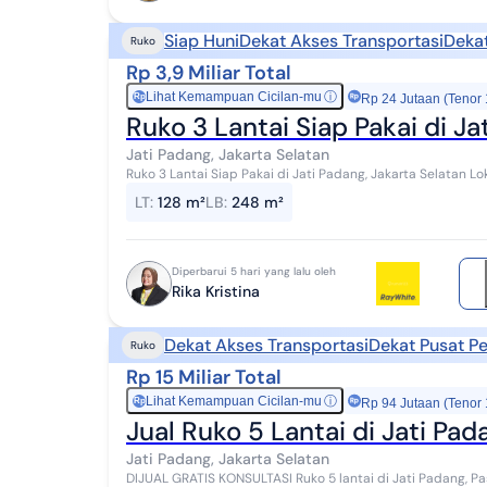
Siap Huni
Dekat Akses Transportasi
Dekat
Ruko
Rp 3,9 Miliar Total
Lihat Kemampuan Cicilan-mu
ⓘ
Rp
Rp 24 Jutaan (Tenor
Ruko 3 Lantai Siap Pakai di Ja
Jati Padang, Jakarta Selatan
Ruko 3 Lantai Siap Pakai di Jati Padang, Jakarta Selatan Lokasi strategis di jalan utama Jati Padang dengan
bangunan 3 lantai yang cocok untuk b...
LT
:
128 m²
LB
:
248 m²
Diperbarui 5 hari yang lalu oleh
Rika Kristina
Dekat Akses Transportasi
Dekat Pusat P
Ruko
Rp 15 Miliar Total
Lihat Kemampuan Cicilan-mu
ⓘ
Rp
Rp 94 Jutaan (Tenor
Jual Ruko 5 Lantai di Jati Pad
Jati Padang, Jakarta Selatan
DIJUAL GRATIS KONSULTASI Ruko 5 lantai di Jati Padang, Pasar Minggu, Jakarta Selatan (AL) LT.229 M2 LB.1000