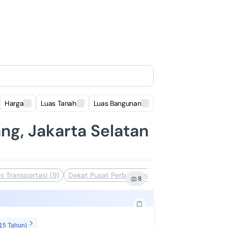
Harga
Luas Tanah
Luas Bangunan
Lokasi
ang, Jakarta Selatan
s Transportasi (9)
Dekat Pusat Perbelanjaan (7)
Siap Huni (7)
8
 15 Tahun)