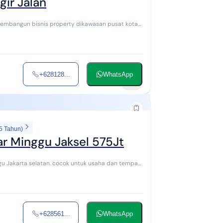
gir Jalan
+628128...
WhatsApp
12
5 Tahun)
ar Minggu Jaksel 575Jt
gu Jakarta selatan. cocok untuk usaha dan tempat
+628561...
WhatsApp
8