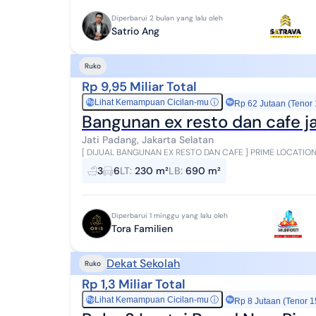
Diperbarui 2 bulan yang lalu oleh
Satrio Ang
Ruko
Rp 9,95 Miliar Total
Lihat Kemampuan Cicilan-mu
ⓘ
Rp
Rp 62 Jutaan (Tenor
Bangunan ex resto dan cafe j
Jati Padang, Jakarta Selatan
[ DIJUAL BANGUNAN EX RESTO DAN CAFE ] PRIME LOCATION JATI PADANG - PEJATEN JAKSEL. SPESIFIKASI SBB ;
Luas Tanah 230 m2 Luas bangunan 690 m2 Ban...
3
6
LT
:
230 m²
LB
:
690 m²
Diperbarui 1 minggu yang lalu oleh
Tora Familien
Dekat Sekolah
Ruko
Rp 1,3 Miliar Total
Lihat Kemampuan Cicilan-mu
ⓘ
Rp
Rp 8 Jutaan (Tenor 1