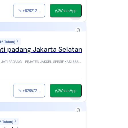
+628212...
WhatsApp
12
 15 Tahun)
ati padang Jakarta Selatan
+628572...
WhatsApp
12
5 Tahun)