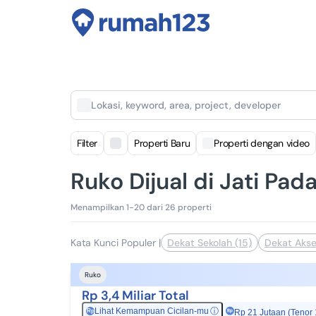
Lokasi, keyword, area, project, developer
Filter
Properti Baru
Properti dengan video
Ruko Dijual di Jati Pad
Menampilkan 1-20 dari 26 properti
Kata Kunci Populer
|
Dekat Sekolah (15)
Dekat Akse
Ruko
Rp 3,4 Miliar Total
Lihat Kemampuan Cicilan-mu
ⓘ
Rp
Rp 21 Jutaan (Tenor