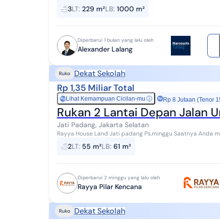
M2 ( luas perlantai 200 m2). Fasilit...
3
LT
:
229 m²
LB
:
1000 m²
Diperbarui 1 bulan yang lalu oleh
Alexander Lalang
Dekat Sekolah
Ruko
Rp 1,35 Miliar Total
Lihat Kemampuan Cicilan-mu
ⓘ
Rp
Rp 8 Jutaan (Tenor 1
Rukan 2 Lantai Depan Jalan
Jati Padang, Jakarta Selatan
Rayya House Land Jati padang Ps.minggu Saatnya Anda membangun bisnis property dikawasan pusat kota
jakarta Alamat : Jl. Aup Bar. No.25 RT.3/RW...
2
LT
:
55 m²
LB
:
61 m²
Diperbarui 2 minggu yang lalu oleh
Rayya Pilar Kencana
Dekat Sekolah
Ruko