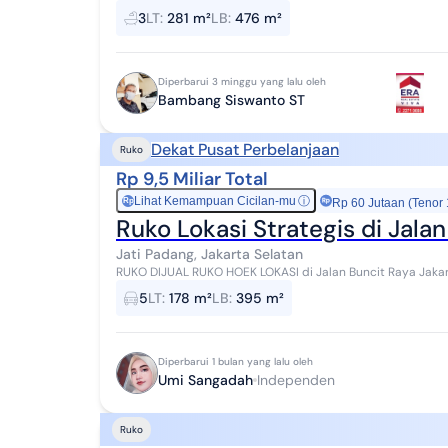
Oktober 2027 dan mau di perpanjang /3th H...
3
LT
:
281 m²
LB
:
476 m²
Diperbarui 3 minggu yang lalu oleh
Bambang Siswanto ST
Dekat Pusat Perbelanjaan
Ruko
Rp 9,5 Miliar Total
Lihat Kemampuan Cicilan-mu
ⓘ
Rp
Rp 60 Jutaan (Tenor
Ruko Lokasi Strategis di Jala
Jati Padang, Jakarta Selatan
RUKO DIJUAL RUKO HOEK LOKASI di Jalan Buncit Raya Jakarta Selatan Dekat Mall Pejaten Luas Tanah 178 m²
Luas Bangunan 5 X 17 m² 5 Lantai = 375 ...
5
LT
:
178 m²
LB
:
395 m²
Diperbarui 1 bulan yang lalu oleh
Umi Sangadah
Independen
Ruko