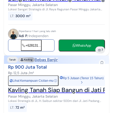
Pasar Minggu, Jakarta Selatan
Lokasi Sangat Strategis di Jl. Raya Ragunan Pasar Minggu Jakarta
Selatan,Merupakan wilayah Perkantoran di wilayah Pasar
LT
:
3000 m²
Minggu,situasi Jalan ramai,...
Diperbarui 1 hari yang lalu oleh
Adi P.
Independen
+628131...
WhatsApp
7
Bebas Banjir
Tanah
Kavling
Rp 900 Juta Total
Rp 12,5 Juta /m²
Rp 5 Jutaan (Tenor 15 Tahun)
Lihat Kemampuan Cicilan-mu
ⓘ
Rp
Kavling Tanah Siap Bangun di Jati Pa
Pasar Minggu, Jakarta Selatan
Lokasi Strategis di JL. H. Saibun sekitar 500m dari Jl. Jati Padang
Raya. Dekat Taman Kota, Tempat Ibadah, Sekolah, tempat wisata,
LT
:
72 m²
perkantoran dan ...