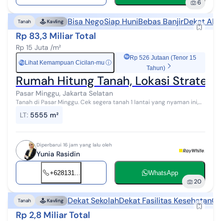
6
Bisa Nego
Siap Huni
Bebas Banjir
Dekat Aks
Tanah
Kavling
Rp 83,3 Miliar Total
Rp 15 Juta /m²
Rp 526 Jutaan (Tenor 15
Lihat Kemampuan Cicilan-mu
ⓘ
Rp
Tahun)
Rumah Hitung Tanah, Lokasi Strategis,
Pasar Minggu, Jakarta Selatan
Tanah di Pasar Minggu. Cek segera tanah 1 lantai yang nyaman ini,
dijual menghadirkan lingkungan fasilitas yang lengkap, cocok untuk
LT
:
5555 m²
Anda yang me...
Diperbarui 16 jam yang lalu oleh
Yunia Rasidin
+628131...
WhatsApp
20
Dekat Sekolah
Dekat Fasilitas Kesehatan
Co
Tanah
Kavling
Rp 2,8 Miliar Total