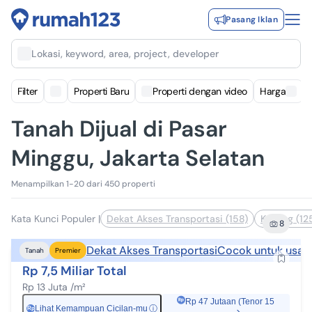
Pasang Iklan
Lokasi, keyword, area, project, developer
Filter
Properti Baru
Properti dengan video
Harga
Tanah Dijual di Pasar
Minggu, Jakarta Selatan
Menampilkan 1-20 dari 450 properti
Kata Kunci Populer
|
Dekat Akses Transportasi (158)
Kavling (12
8
Dekat Akses Transportasi
Cocok untuk usah
Tanah
Premier
Rp 7,5 Miliar Total
Rp 13 Juta /m²
Rp 47 Jutaan (Tenor 15
Lihat Kemampuan Cicilan-mu
ⓘ
Rp