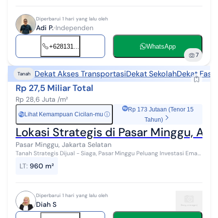
Diperbarui 1 hari yang lalu oleh
Adi P.
Independen
+628131...
WhatsApp
7
Dekat Akses Transportasi
Dekat Sekolah
Dekat Fasil
Tanah
Rp 27,5 Miliar Total
Rp 28,6 Juta /m²
Rp 173 Jutaan (Tenor 15
Lihat Kemampuan Cicilan-mu
ⓘ
Rp
Tahun)
Lokasi Strategis di Pasar Minggu, Are
Pasar Minggu, Jakarta Selatan
Tanah Strategis Dijual - Siaga, Pasar Minggu Peluang Investasi Emas
di Lokasi Premium Tanah berbentuk persegi dengan posisi sangat
LT
:
960 m²
ideal, terleta...
Diperbarui 1 hari yang lalu oleh
Diah S