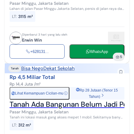
Pasar Minggu, Jakarta Selatan
Lahan di jalan Pasar Minggu Jakarta Selatan, persis di jalan raya dan
tepatnya disamping restoran Bangi Kopi, dan beberapa restoran
LT
:
3115 m²
lainnya. Cocok ...
Diperbarui 3 hari yang lalu oleh
Erwin Win
+628131...
WhatsApp
5
Bisa Nego
Dekat Sekolah
Tanah
Rp 4,5 Miliar Total
Rp 14,4 Juta /m²
Rp 28 Jutaan (Tenor 15
Lihat Kemampuan Cicilan-mu
ⓘ
Rp
Tahun)
Tanah Ada Bangunan Belum Jadi Peja
Pasar Minggu, Jakarta Selatan
Tanah ini lokasi masuk gang akses mepet 1 mobil. Sekitarnya banyak
kost2an. Bangunan rumah belum jadi, tahap finishing, ada IMB,
LT
:
312 m²
tinggal dilanjutka...