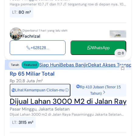
Harga permeter 10.7 JT dan 11.7 JT tergantung row di depan nya.. 10.7
juta row 1 mobil dan 11.7 JT row 2 mobil pajak di tanggung pembeli
LT
:
80 m²
termasuk p...
Diperbarui 1 hari yang lalu oleh
Fachrizal
+628128...
WhatsApp
8
Siap Huni
Bebas Banjir
Dekat Akses Transpor
Tanah
Featured
Rp 65 Miliar Total
Rp 20,8 Juta /m²
Rp 410 Jutaan (Tenor 15
Lihat Kemampuan Cicilan-mu
ⓘ
Rp
Tahun)
Dijual Lahan 3000 M2 di Jalan Raya P
Pasar Minggu, Jakarta Selatan
DIjual Lahan 3000 m2 di Jalan Raya Pasarminggu Jakarta Selatan
(IR) Spesifikasi : Luas Tanah : 3.115 m2 Luas Bangunan : 200 m2
LT
:
3115 m²
Dimensi : Lebar Muk...