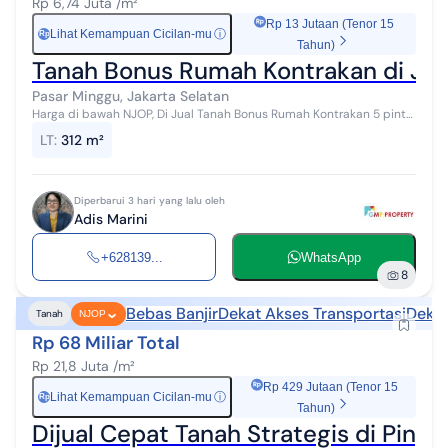
Rp 6,74 Juta /m²
Rp 13 Jutaan (Tenor 15
Lihat Kemampuan Cicilan-mu
ⓘ
Rp
Tahun)
Tanah Bonus Rumah Kontrakan di Jati
Pasar Minggu, Jakarta Selatan
Harga di bawah NJOP, Di Jual Tanah Bonus Rumah Kontrakan 5 pintu
Strategis di Jati Padang Pasar Minggu Jakarta Selatan Spesifikasi
LT
:
312 m²
Properti: Lu...
Diperbarui 3 hari yang lalu oleh
Adis Marini
+628139...
WhatsApp
8
Bebas Banjir
Dekat Akses Transportasi
Dekat
Tanah
NJOP
Rp 68 Miliar Total
Rp 21,8 Juta /m²
Rp 429 Jutaan (Tenor 15
Lihat Kemampuan Cicilan-mu
ⓘ
Rp
Tahun)
Dijual Cepat Tanah Strategis di Ping