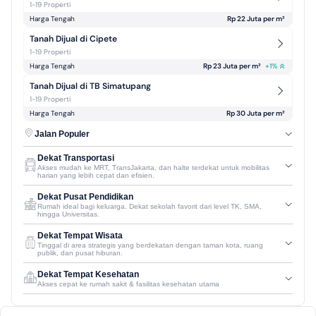
1-19 Properti
Harga Tengah
Rp 22 Juta per m² 
Tanah Dijual di Cipete
1-19 Properti
Harga Tengah
Rp 23 Juta per m² 
+
1
%
Tanah Dijual di TB Simatupang
1-19 Properti
Harga Tengah
Rp 30 Juta per m² 
Jalan Populer
Dekat Transportasi
Akses mudah ke MRT, TransJakarta, dan halte terdekat untuk mobilitas
harian yang lebih cepat dan efisien.
Dekat Pusat Pendidikan
Rumah ideal bagi keluarga. Dekat sekolah favorit dari level TK, SMA,
hingga Universitas.
Dekat Tempat Wisata
Tinggal di area strategis yang berdekatan dengan taman kota, ruang
publik, dan pusat hiburan.
Dekat Tempat Kesehatan
Akses cepat ke rumah sakit & fasilitas kesehatan utama