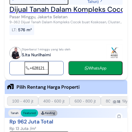
Tahun)
Dijual Tanah Dalam Kompleks Cocok B
Pasar Minggu, Jakarta Selatan
9-362 Dijual Tanah Dalam Kompleks Cocok buat Koskosan, Cluster
maupun Hunian di Ps Minggu Jak Sel Lokasi aman dan tidak banjir
LT
:
576 m²
Luas Tanah 576 m2 S...
Diperbarui 1 minggu yang lalu oleh
S.Ita Nurilhaimi
+628121...
WhatsApp
Pilih Rentang Harga Properti
100 - 400 jt
400 - 600 jt
600 - 800 jt
800 - 1 Milyar
18
Tanah
Featured
Kavling
Rp 962 Juta Total
Rp 13 Juta /m²