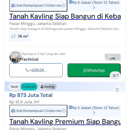
Rp 6 Jutaan (Tenor 15 Tahun)
Lihat Kemampuan Cicilan-mu
ⓘ
Rp
Tanah Kavling Siap Bangun di Kebag
Pasar Minggu, Jakarta Selatan
Tanah siap bangun di Kebagusan pasar Minggu Jakarta Selatan sisa
5 kavling lagi harga nett 12,5 jt permeter
LT
:
74 m²
Diperbarui 5 hari yang lalu oleh
Fachrizal
+628128...
WhatsApp
7
Tanah
Featured
Kavling
Rp 873 Juta Total
Rp 10,9 Juta /m²
Rp 5 Jutaan (Tenor 15 Tahun)
Lihat Kemampuan Cicilan-mu
ⓘ
Rp
Tanah Kavling Premium Siap Bangun 
Pasar Minggu, Jakarta Selatan