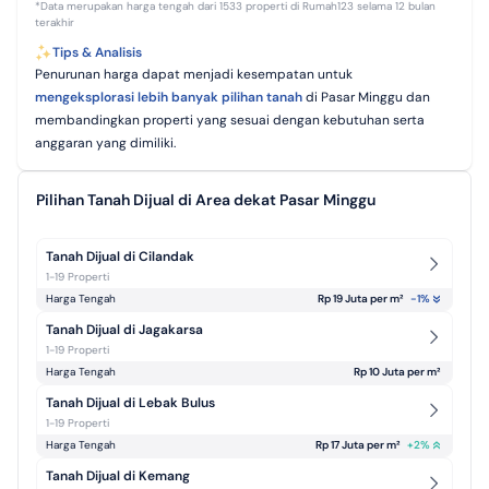
*Data merupakan harga tengah dari 1533 properti di Rumah123 selama 12 bulan
terakhir
Tips & Analisis
Penurunan harga dapat menjadi kesempatan untuk
mengeksplorasi lebih banyak pilihan tanah
di Pasar Minggu dan
membandingkan properti yang sesuai dengan kebutuhan serta
anggaran yang dimiliki.
Pilihan Tanah Dijual di Area dekat Pasar Minggu
Tanah Dijual di Cilandak
1-19 Properti
Harga Tengah
Rp 19 Juta per m² 
-1
%
Tanah Dijual di Jagakarsa
1-19 Properti
Harga Tengah
Rp 10 Juta per m² 
Tanah Dijual di Lebak Bulus
1-19 Properti
Harga Tengah
Rp 17 Juta per m² 
+
2
%
Tanah Dijual di Kemang