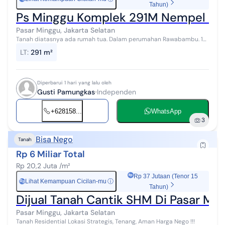
Tahun)
Ps Minggu Komplek 291M Nempel N
Pasar Minggu, Jakarta Selatan
Tanah diatasnya ada rumah tua. Dalam perumahan Rawabambu. 1
gate, tenang, aman, jalan 2 mobil lega Luas tanah : 291m2 kotak SHM
LT
:
291 m²
(11x26,5) 1 menit K...
Diperbarui 1 hari yang lalu oleh
Gusti Pamungkas
Independen
+628158...
WhatsApp
3
Bisa Nego
Tanah
Rp 6 Miliar Total
Rp 20,2 Juta /m²
Rp 37 Jutaan (Tenor 15
Lihat Kemampuan Cicilan-mu
ⓘ
Rp
Tahun)
Dijual Tanah Cantik SHM Di Pasar Mi
Pasar Minggu, Jakarta Selatan
Tanah Residential Lokasi Strategis, Tenang, Aman Harga Nego !!!