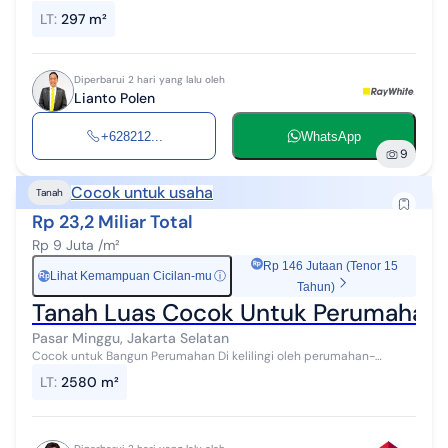
LT
:
297 m²
Diperbarui 2 hari yang lalu oleh
Lianto Polen
+628212...
WhatsApp
9
Cocok untuk usaha
Tanah
Rp 23,2 Miliar Total
Rp 9 Juta /m²
Rp 146 Jutaan (Tenor 15
Lihat Kemampuan Cicilan-mu
ⓘ
Rp
Tahun)
Tanah Luas Cocok Untuk Perumahan 
Pasar Minggu, Jakarta Selatan
Cocok untuk Bangun Perumahan Di kelilingi oleh perumahan-
perumahan Lt 2580 M2 Shm Harga Rp 9 Juta / m2 Rika ~ 081780xxxx
LT
:
2580 m²
Era Project