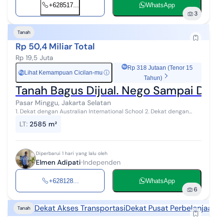
+628517...
WhatsApp
3
Tanah
Rp 50,4 Miliar Total
Rp 19,5 Juta
Rp 318 Jutaan (Tenor 15
Lihat Kemampuan Cicilan-mu
ⓘ
Rp
Tahun)
Tanah Bagus Dijual. Nego Sampai Dea
Pasar Minggu, Jakarta Selatan
1. Dekat dengan Australian International School 2. Dekat dengan
Valley Residence 3. Dekat dengan The Park Pejaten 4. Bonus Rumah
LT
:
2585 m²
bagus diatas tanah...
Diperbarui 1 hari yang lalu oleh
Elmen Adipati
Independen
+628128...
WhatsApp
6
Dekat Akses Transportasi
Dekat Pusat Perbelanjaan
Tanah