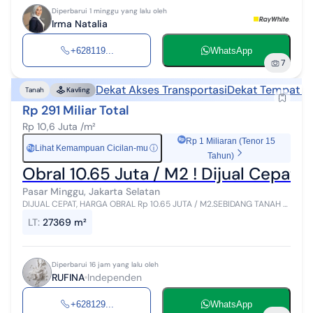
Diperbarui 1 minggu yang lalu oleh
Irma Natalia
+628119...
WhatsApp
7
Dekat Akses Transportasi
Dekat Tempat W
Tanah
Kavling
Rp 291 Miliar Total
Rp 10,6 Juta /m²
Rp 1 Miliaran (Tenor 15
Lihat Kemampuan Cicilan-mu
ⓘ
Rp
Tahun)
Obral 10.65 Juta / M2 ! Dijual Cepat 
Pasar Minggu, Jakarta Selatan
DIJUAL CEPAT, HARGA OBRAL Rp 10.65 JUTA / M2.SEBIDANG TANAH /
KAVLING. HARGA MURAH LOKASI STRATEGIS , JL KEBAGUSAN , PASAR
LT
:
27369 m²
MINGGU , JAKARTA-SEL...
Diperbarui 16 jam yang lalu oleh
RUFINA
Independen
+628129...
WhatsApp