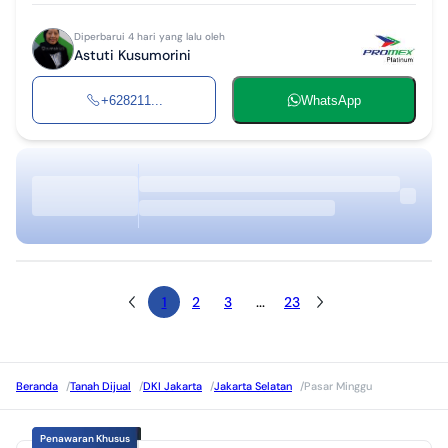
Diperbarui 4 hari yang lalu oleh
Astuti Kusumorini
+628211...
WhatsApp
1
2
3
...
23
Beranda
/
Tanah Dijual
/
DKI Jakarta
/
Jakarta Selatan
/
Pasar Minggu
Penawaran Khusus