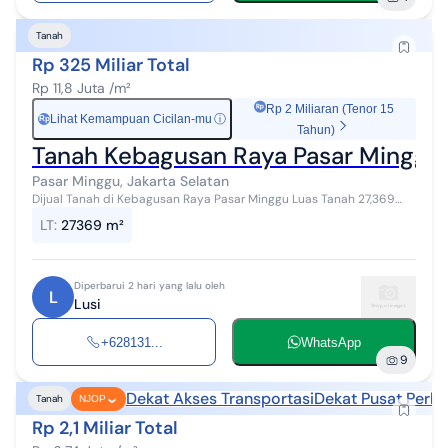
Tanah
Rp 325 Miliar Total
Rp 11,8 Juta /m²
Rp 2 Miliaran (Tenor 15
Lihat Kemampuan Cicilan-mu
ⓘ
Rp
Tahun)
Tanah Kebagusan Raya Pasar Minggu 
Pasar Minggu, Jakarta Selatan
Dijual Tanah di Kebagusan Raya Pasar Minggu Luas Tanah 27,369
sqm shgb
LT
:
27369 m²
Diperbarui 2 hari yang lalu oleh
L
Lusi
+628131...
WhatsApp
9
Dekat Akses Transportasi
Dekat Pusat Perbe
Tanah
NJOP
Rp 2,1 Miliar Total