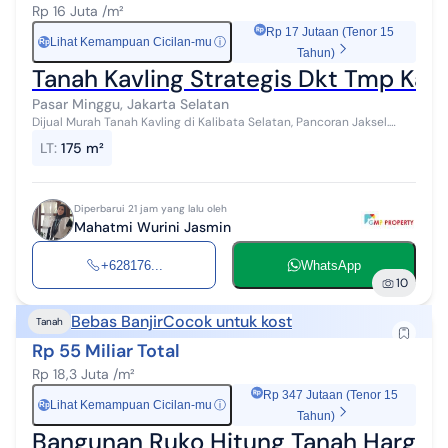
Rp 16 Juta /m²
Rp 17 Jutaan (Tenor 15
Lihat Kemampuan Cicilan-mu
ⓘ
Rp
Tahun)
Tanah Kavling Strategis Dkt Tmp Kali
Pasar Minggu, Jakarta Selatan
Dijual Murah Tanah Kavling di Kalibata Selatan, Pancoran Jaksel.
Area Cocok untuk Investasi dibangun Kost²an Hanya utk LANGSUNG
LT
:
175 m²
PEMBELI / INVEST...
Diperbarui 21 jam yang lalu oleh
Mahatmi Wurini Jasmin
+628176...
WhatsApp
10
Bebas Banjir
Cocok untuk kost
Tanah
Rp 55 Miliar Total
Rp 18,3 Juta /m²
Rp 347 Jutaan (Tenor 15
Lihat Kemampuan Cicilan-mu
ⓘ
Rp
Tahun)
Bangunan Ruko Hitung Tanah Harga N