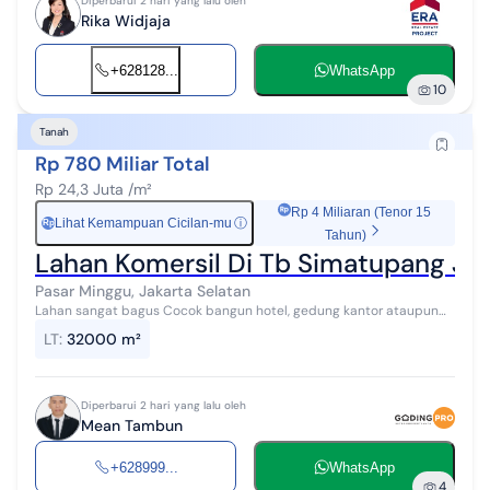
Diperbarui 2 hari yang lalu oleh
Rika Widjaja
+628128...
WhatsApp
10
Tanah
Rp 780 Miliar Total
Rp 24,3 Juta /m²
Rp 4 Miliaran (Tenor 15
Lihat Kemampuan Cicilan-mu
ⓘ
Rp
Tahun)
Lahan Komersil Di Tb Simatupang Ja
Pasar Minggu, Jakarta Selatan
Lahan sangat bagus Cocok bangun hotel, gedung kantor ataupun
apartemen
LT
:
32000 m²
Diperbarui 2 hari yang lalu oleh
Mean Tambun
+628999...
WhatsApp
4