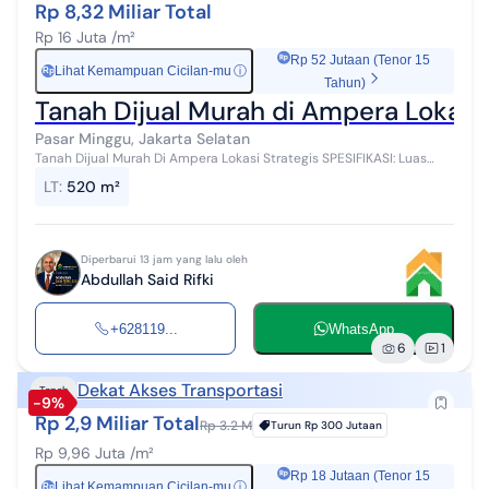
Rp 8,32 Miliar Total
Rp 16 Juta /m²
Rp 52 Jutaan (Tenor 15
Lihat Kemampuan Cicilan-mu
ⓘ
Rp
Tahun)
Tanah Dijual Murah di Ampera Lokasi 
Pasar Minggu, Jakarta Selatan
Tanah Dijual Murah Di Ampera Lokasi Strategis SPESIFIKASI: Luas
Tanah: 520m² + Bangunan Tua SHM OPEN PRICE: 16 Juta / Meter
LT
:
520 m²
SELLING POINT:...
Diperbarui 13 jam yang lalu oleh
Abdullah Said Rifki
+628119...
WhatsApp
6
1
Dekat Akses Transportasi
Tanah
-9%
Rp 2,9 Miliar Total
Rp 3.2 M
Turun
Rp 300 Jutaan
Rp 9,96 Juta /m²
Rp 18 Jutaan (Tenor 15
Lihat Kemampuan Cicilan-mu
ⓘ
Rp