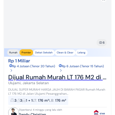
6
Dekat Sekolah
Clean & Clear
Lelang
Rumah
Premier
Rp 1 Miliar
Rp 4 Jutaan (Tenor 20 Tahun)
Rp 6 Jutaan (Tenor 15 Tahun)
Dijual Rumah Murah LT 176 M2 di Jalan Ulujami Pesanggrahan Jakarta Selatan
Ulujami, Jakarta Selatan
DIJUAL SUPER MURAH! HARGA JAUH DI BAWAH PASAR Rumah Murah
LT 176 M2 di Jalan Ulujami Pesanggrahan...
3
3
1 + 1
LT
:
176 m²
LB
:
176 m²
Diperbarui 4 minggu yang lalu oleh
Sandy Christian