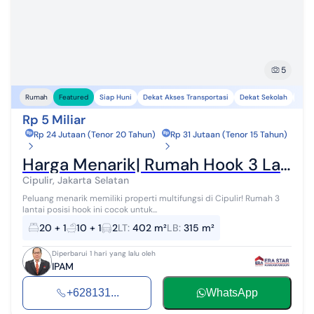
5
Siap Huni
Dekat Akses Transportasi
Dekat Sekolah
Lela
Rumah
Featured
Rp 5 Miliar
Rp 24 Jutaan (Tenor 20 Tahun)
Rp 31 Jutaan (Tenor 15 Tahun)
Harga Menarik| Rumah Hook 3 Lantai + Area Kost di Cipulir - 20 Kamar, Bangunan 2022, Potensi Income!
Cipulir, Jakarta Selatan
Peluang menarik memiliki properti multifungsi di Cipulir! Rumah 3
lantai posisi hook ini cocok untuk...
20
+ 1
10
+ 1
2
LT
:
402 m²
LB
:
315 m²
Diperbarui 1 hari yang lalu oleh
IPAM
+628131...
WhatsApp