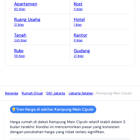
Apartemen
Kost
80 Iklan
11 Iklan
Ruang Usaha
Hotel
31 Iklan
1 Iklan
Tanah
Kantor
243 Iklan
8 Iklan
Ruko
Gudang
118 Iklan
21 Iklan
Beranda
/
Rumah Dijual
/
DKI Jakarta
/
Jakarta Selatan
/
Kampung Main Cipulir
Tren Harga di sekitar Kampung Main Cipulir
Harga rumah di dekat Kampung Main Cipulir relatif stabil dalam 3
bulan terakhir. Kondisi ini mencerminkan pasar yang konsisten
dengan perubahan harga yang tidak terlalu signifikan.