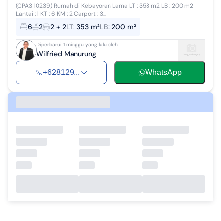
(CPA3 10239) Rumah di Kebayoran Lama LT : 353 m2 LB : 200 m2
Lantai : 1 KT : 6 KM : 2 Carport : 3...
6
2
2 + 2
LT
:
353 m²
LB
:
200 m²
Diperbarui 1 minggu yang lalu oleh
Wilfried Manurung
+628129...
WhatsApp