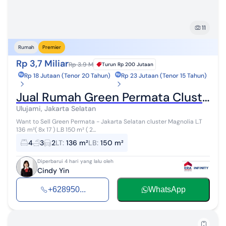
11
Rumah
Premier
Rp 3,7 Miliar
Rp 3.9 M
Turun
Rp 200 Jutaan
Rp 18 Jutaan (Tenor 20 Tahun)
Rp 23 Jutaan (Tenor 15 Tahun)
Jual Rumah Green Permata Cluster Magnolia Hadap Timur Depan Taman
Ulujami, Jakarta Selatan
Want to Sell Green Permata - Jakarta Selatan cluster Magnolia L.T
136 m²( 8x 17 ) L.B 150 m² ( 2...
4
3
2
LT
:
136 m²
LB
:
150 m²
Diperbarui 4 hari yang lalu oleh
Cindy Yin
+628950...
WhatsApp