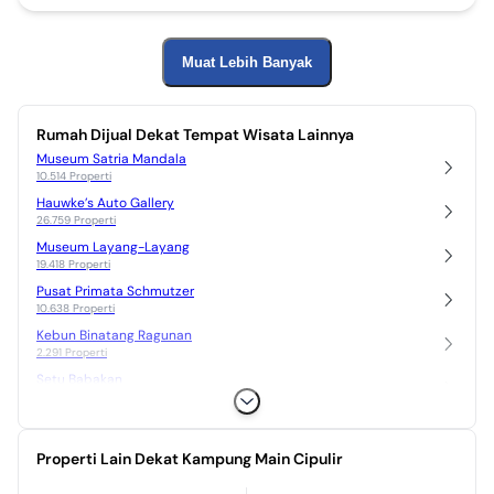
Muat Lebih Banyak
Rumah Dijual Dekat Tempat Wisata Lainnya
Museum Satria Mandala
10.514 Properti
Hauwke’s Auto Gallery
26.759 Properti
Museum Layang-Layang
19.418 Properti
Pusat Primata Schmutzer
10.638 Properti
Kebun Binatang Ragunan
2.291 Properti
Setu Babakan
9.413 Properti
Properti Lain Dekat Kampung Main Cipulir