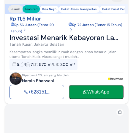
Bisa Nego
Dekat Akses Transportasi
Dekat Pusat Perbelan
Rumah
Featured
Rp 11,5 Miliar
Rp 56 Jutaan (Tenor 20
Rp 72 Jutaan (Tenor 15 Tahun)
Tahun)
Investasi Menarik Kebayoran Lama, Cocok untuk Hunian/Usaha
Tanah Kusir, Jakarta Selatan
Kesempatan langka memiliki rumah dengan lahan besar di jalan
utama Tanah Kusir. Akses sangat mudah,...
5
4
7
LT
:
570 m²
LB
:
300 m²
Diperbarui 20 jam yang lalu oleh
Narain Bharwani
+628151...
WhatsApp