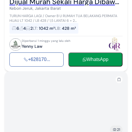
Dijual Murah Sekali Harga Dibawah Harga Pasaran /Rumah Tua Belakang Permata Hijau
Kebon Jeruk, Jakarta Barat
TURUN HARGA LAGI / Owner B U RUMAH TUA BELAKANG PERMATA
HIJAU LT 1042 / LB 428 / 1,5 LANTAI 6 + 2...
6
4
2
LT
:
1042 m²
LB
:
428 m²
Diperbarui 1 minggu yang lalu oleh
Yenny Law
+628170...
WhatsApp
21