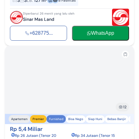
3
3
LB
:
127 m²
8
Fasilitas
Diperbarui 26 menit yang lalu oleh
Sinar Mas Land
+628775...
WhatsApp
12
Bisa Nego
Siap Huni
Bebas Banjir
Dekat
Apartemen
Premier
Furnished
Rp 5,4 Miliar
Rp 26 Jutaan (Tenor 20
Rp 34 Jutaan (Tenor 15