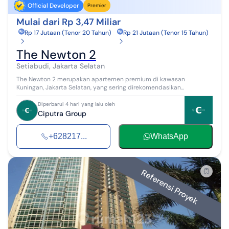
Official Developer
Premier
Mulai dari Rp 3,47 Miliar
Rp 17 Jutaan (Tenor 20 Tahun)
Rp 21 Jutaan (Tenor 15 Tahun)
The Newton 2
Setiabudi, Jakarta Selatan
The Newton 2 merupakan apartemen premium di kawasan
Kuningan, Jakarta Selatan, yang sering direkomendasikan...
Diperbarui 4 hari yang lalu oleh
Ciputra Group
+628217...
WhatsApp
Referensi Proyek