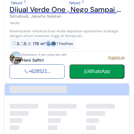
Tahun)
Tahun)
Dijual Verde One , Nego Sampai Deal, Unit Terawat
Setiabudi, Jakarta Selatan
Verde
Kesempatan terbatas buat Anda dapatkan apartemen strategis
dengan return investasi tinggi di Setiabudi,...
3
3
LB
:
176 m²
7
Fasilitas
Diperbarui 4 jam yang lalu oleh
Heni Safitri
+628521...
WhatsApp