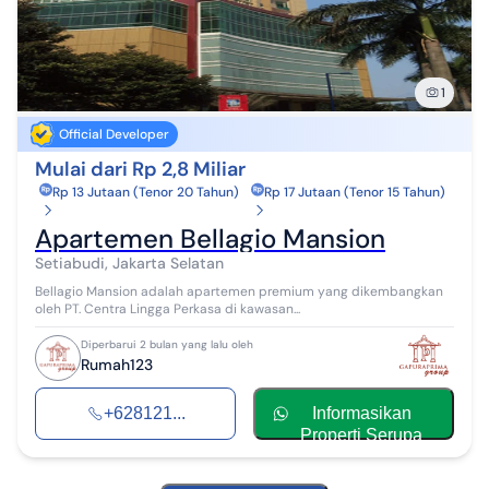
1
Official Developer
Mulai dari Rp 2,8 Miliar
Rp 13 Jutaan (Tenor 20 Tahun)
Rp 17 Jutaan (Tenor 15 Tahun)
Apartemen Bellagio Mansion
Setiabudi, Jakarta Selatan
Bellagio Mansion adalah apartemen premium yang dikembangkan
oleh PT. Centra Lingga Perkasa di kawasan...
Diperbarui 2 bulan yang lalu oleh
Rumah123
+628121...
Informasikan
Properti Serupa