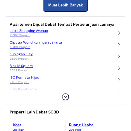
Muat Lebih Banyak
Apartemen Dijual Dekat Tempat Perbelanjaan Lainnya
Lotte Shopping Avenue
10.394 Properti
Ciputra World Kuningan Jakarta
10.394 Properti
Kuningan City
9.899 Properti
Blok M Square
6.232 Properti
ITC Permata Hijau
2.632 Properti
Kota Kasablanka
23.592 Properti
Gandaria City
5.674 Properti
Properti Lain Dekat SCBD
Lippo Mall Kemang
5.034 Properti
Pondok Indah Mall
Kost
Ruang Usaha
3.051 Properti
215 Iklan
293 Iklan