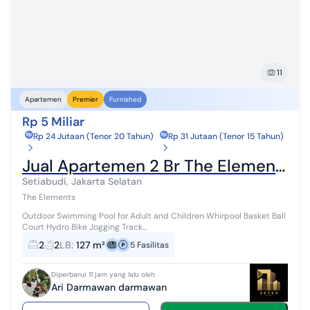
11
Apartemen
Premier
Furnished
Rp 5 Miliar
Rp 24 Jutaan (Tenor 20 Tahun)
Rp 31 Jutaan (Tenor 15 Tahun)
Jual Apartemen 2 Br The Elements
Setiabudi, Jakarta Selatan
The Elements
Outdoor Swimming Pool for Adult and Children Whirpool Basket Ball
Court Hydro Bike Jogging Track...
2
2
LB
:
127 m²
5
Fasilitas
Diperbarui 11 jam yang lalu oleh
Ari Darmawan darmawan