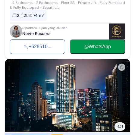
- 2 Bedrooms - 2 Bathrooms - Floor 25 - Private Lift - Fully Furnished
& Fully Equipped - Beautiful...
2
2
LB
:
74 m²
Diperbarui 11 jam yang lalu oleh
Novie Kusuma
+628510...
WhatsApp
1