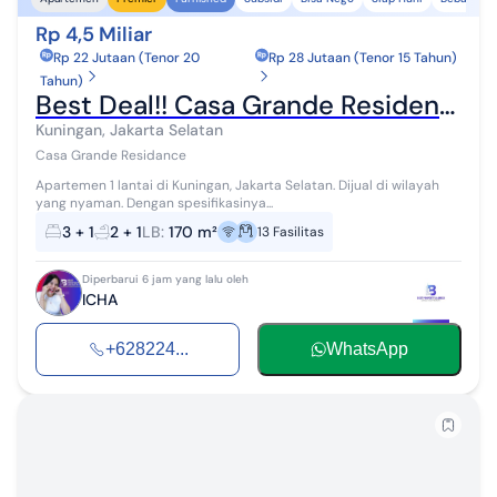
Rp 4,5 Miliar
Rp 22 Jutaan (Tenor 20
Rp 28 Jutaan (Tenor 15 Tahun)
Tahun)
Best Deal!! Casa Grande Residence 3 Kamar Private Lift Connecting Mall Kota Kasablanka Unit Terawat dan Bagus Tidak Perlu Renovasi
Kuningan, Jakarta Selatan
Casa Grande Residance
Apartemen 1 lantai di Kuningan, Jakarta Selatan. Dijual di wilayah
yang nyaman. Dengan spesifikasinya...
3
+ 1
2
+ 1
LB
:
170 m²
13
Fasilitas
Diperbarui 6 jam yang lalu oleh
ICHA
+628224...
WhatsApp