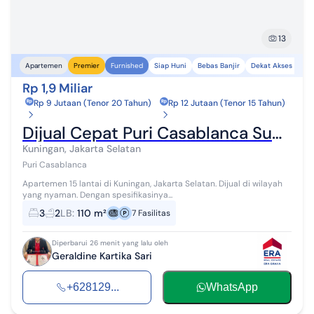
13
Siap Huni
Bebas Banjir
Dekat Akses Trans
Apartemen
Premier
Furnished
Rp 1,9 Miliar
Rp 9 Jutaan (Tenor 20 Tahun)
Rp 12 Jutaan (Tenor 15 Tahun)
Dijual Cepat Puri Casablanca Sudah Renovasi Fully Furnished, Siap Huni Tinggal Angkat Koper
Kuningan, Jakarta Selatan
Puri Casablanca
Apartemen 15 lantai di Kuningan, Jakarta Selatan. Dijual di wilayah
yang nyaman. Dengan spesifikasinya...
3
2
LB
:
110 m²
7
Fasilitas
Diperbarui 26 menit yang lalu oleh
Geraldine Kartika Sari
+628129...
WhatsApp