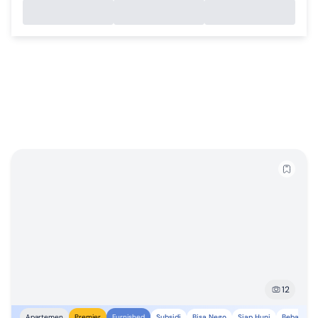
12
Subsidi
Bisa Nego
Siap Huni
Bebas Banj
Apartemen
Premier
Furnished