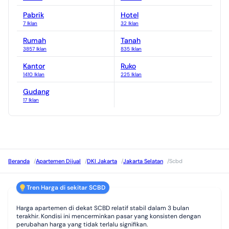
Citos
Pabrik
Hotel
2.327 Properti
7 Iklan
32 Iklan
Rumah
Tanah
3857 Iklan
835 Iklan
Kantor
Ruko
1410 Iklan
225 Iklan
Gudang
17 Iklan
Beranda
/
Apartemen Dijual
/
DKI Jakarta
/
Jakarta Selatan
/
Scbd
Tren Harga di sekitar SCBD
Harga apartemen di dekat SCBD relatif stabil dalam 3 bulan
terakhir. Kondisi ini mencerminkan pasar yang konsisten dengan
perubahan harga yang tidak terlalu signifikan.