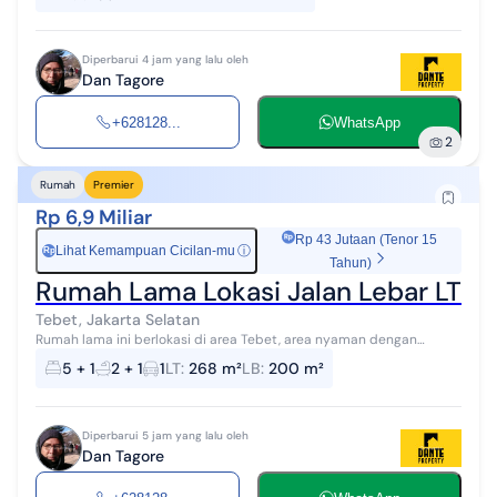
Diperbarui 4 jam yang lalu oleh
Dan Tagore
+628128...
WhatsApp
2
Rumah
Premier
Rp 6,9 Miliar
Rp 43 Jutaan (Tenor 15
Lihat Kemampuan Cicilan-mu
ⓘ
Rp
Tahun)
Rumah Lama Lokasi Jalan Lebar LT 
Tebet, Jakarta Selatan
Rumah lama ini berlokasi di area Tebet, area nyaman dengan
bangunan menghadap arah selatan. Luas Tanah 268 m2 Luas
5 + 1
2 + 1
1
LT
:
268 m²
LB
:
200 m²
Bangunan 200 m2 4 Kamar Tidur 2 ...
Diperbarui 5 jam yang lalu oleh
Dan Tagore