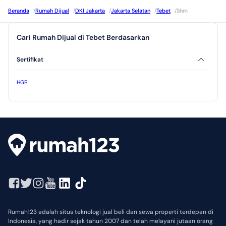
Beranda
/
Rumah Dijual
/
DKI Jakarta
/
Jakarta Selatan
/
Tebet
/
Shm
Cari Rumah Dijual di Tebet Berdasarkan
Sertifikat
HGB
Rumah123 adalah situs teknologi jual beli dan sewa properti terdepan di
Indonesia, yang hadir sejak tahun 2007 dan telah melayani jutaan orang