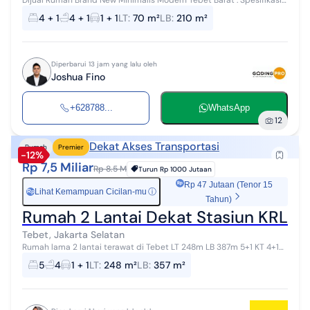
LT : 70 m2 LB : 210 m2 3 Lantai Kamar Tidur : 4 Kamar mandi : 4
4 + 1
4 + 1
1 + 1
LT
:
70 m²
LB
:
210 m²
Hadap : Sela...
Diperbarui 13 jam yang lalu oleh
Joshua Fino
+628788...
WhatsApp
12
Dekat Akses Transportasi
Rumah
Premier
-12%
Rp 7,5 Miliar
Rp 8.5 M
Turun
Rp 1000 Jutaan
Rp 47 Jutaan (Tenor 15
Lihat Kemampuan Cicilan-mu
ⓘ
Rp
Tahun)
Rumah 2 Lantai Dekat Stasiun KRL d
Tebet, Jakarta Selatan
Rumah lama 2 lantai terawat di Tebet LT 248m LB 387m 5+1 KT 4+1
KM 1 Garasi 1 Carport Jalan lebar Dekat hutan kota dan pusat kuliner
5
4
1 + 1
LT
:
248 m²
LB
:
357 m²
Tebet A...