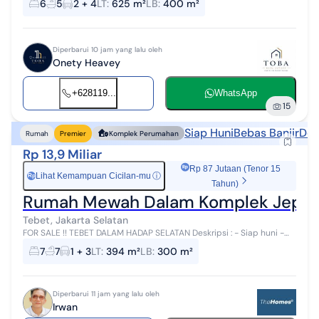
6
5
2 + 4
LT
:
625 m²
LB
:
400 m²
house, maupun in...
Diperbarui 10 jam yang lalu oleh
Onety Heavey
+628119...
WhatsApp
15
Siap Huni
Bebas Banjir
Dek
Rumah
Premier
Komplek Perumahan
Rp 13,9 Miliar
Rp 87 Jutaan (Tenor 15
Lihat Kemampuan Cicilan-mu
ⓘ
Rp
Tahun)
Rumah Mewah Dalam Komplek Jepan
Tebet, Jakarta Selatan
FOR SALE !! TEBET DALAM HADAP SELATAN Deskripsi : - Siap huni -
Jalan 3 mobil - Lingkungan elite - Bebas banjir - Akses mudah Mall
7
7
1 + 3
LT
:
394 m²
LB
:
300 m²
Kokas & Soepom...
Diperbarui 11 jam yang lalu oleh
Irwan