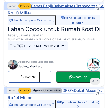
Bebas Banjir
Dekat Akses Transportasi
Deka
Rumah
Premier
Rp 10 Miliar
Rp 63 Jutaan (Tenor 15
Lihat Kemampuan Cicilan-mu
ⓘ
Rp
Tahun)
Lahan Cocok untuk Rumah Kost Dibe
Tebet, Jakarta Selatan
RUMAH TUA NEARBY MAL KOKAS CASABLANKA SETIABUDI JAKSEL.
LT: 400M (L.12,5m x 32m) LEGALITAS SHM (2 SHM) BEBAS BANJIR
2
1
1 + 2
LT
:
400 m²
LB
:
200 m²
LINGKUNGAN AMAN AKSES JALAN 2 ...
Diperbarui 1 hari yang lalu oleh
Jecky_Menteng
+628788...
WhatsApp
15
DP 0%
Dekat Akses Transp
Rumah
Premier
Komplek Perumahan
Rp 1,4 Miliar
Rp 8 Jutaan (Tenor 15 Tahun)
Lihat Kemampuan Cicilan-mu
ⓘ
Rp