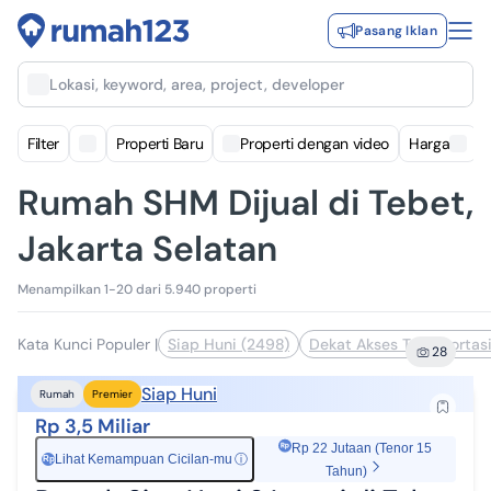
Pasang Iklan
Lokasi, keyword, area, project, developer
Filter
Properti Baru
Properti dengan video
Harga
Rumah SHM Dijual di Tebet,
Jakarta Selatan
Menampilkan 1-20 dari 5.940 properti
Kata Kunci Populer
|
Siap Huni (2498)
Dekat Akses Transportas
28
Siap Huni
Rumah
Premier
Rp 3,5 Miliar
Rp 22 Jutaan (Tenor 15
Lihat Kemampuan Cicilan-mu
ⓘ
Rp
Tahun)