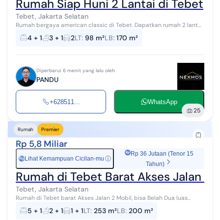
Rumah Siap Huni 2 Lantai di Tebet
Tebet, Jakarta Selatan
Rumah bergaya american classic di Tebet. Dapatkan rumah 2 lantai
yang modern ini, dijual dengan pemandangan perkotaan yang
4 + 1
3 + 1
2
LT
:
98 m²
LB
:
170 m²
menambah nilai estet...
Diperbarui 6 menit yang lalu oleh
PANDU
+628511...
WhatsApp
25
Rumah
Premier
Rp 5,8 Miliar
Rp 36 Jutaan (Tenor 15
Lihat Kemampuan Cicilan-mu
ⓘ
Rp
Tahun)
Rumah di Tebet Barat Akses Jalan 2 M
Tebet, Jakarta Selatan
Rumah di Tebet barat Akses Jalan 2 Mobil, bisa Belah Dua luas
tanah 253 m 12 x 22 luas bangunan 200 1,5 lantai kamar tidur 5+1
5 + 1
2 + 1
1 + 1
LT
:
253 m²
LB
:
200 m²
kamar mandi 2 carpor...