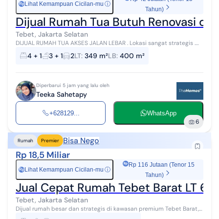
Lihat Kemampuan Cicilan-mu
ⓘ
Rp
Tahun)
Dijual Rumah Tua Butuh Renovasi di 
Tebet, Jakarta Selatan
DIJUAL RUMAH TUA AKSES JALAN LEBAR . Lokasi sangat strategis .
Bebas banjir . Sangat cocok untuk bisnis atau tempat usaha . Dekat
4 + 1
3 + 1
2
LT
:
349 m²
LB
:
400 m²
ke pusat bisnis,...
Diperbarui 5 jam yang lalu oleh
Teeka Sahetapy
+628129...
WhatsApp
6
Bisa Nego
Rumah
Premier
Rp 18,5 Miliar
Rp 116 Jutaan (Tenor 15
Lihat Kemampuan Cicilan-mu
ⓘ
Rp
Tahun)
Jual Cepat Rumah Tebet Barat LT 62
Tebet, Jakarta Selatan
Dijual rumah besar dan strategis di kawasan premium Tebet Barat,
Jakarta Selatan. Cocok untuk hunian keluarga besar, kantor, guest