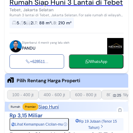
Rumah Siap Huni 3 Lantai di Tebet
Tebet, Jakarta Selatan
Rumah 3 lantai di Tebet, Jakarta Selatan. For sale rumah di wilayah
yang nyaman dengan pemandangan perkotaan. Properti 3 lantai
5
5
2
LT
:
88 m²
LB
:
210 m²
bergaya american...
Diperbarui 4 menit yang lalu oleh
PANDU
+628511...
WhatsApp
Pilih Rentang Harga Properti
100 - 400 jt
400 - 600 jt
600 - 800 jt
800 - 1 Milyar
25
Siap Huni
Rumah
Premier
Rp 3,15 Miliar
Rp 19 Jutaan (Tenor 15
Lihat Kemampuan Cicilan-mu
ⓘ
Rp
Tahun)