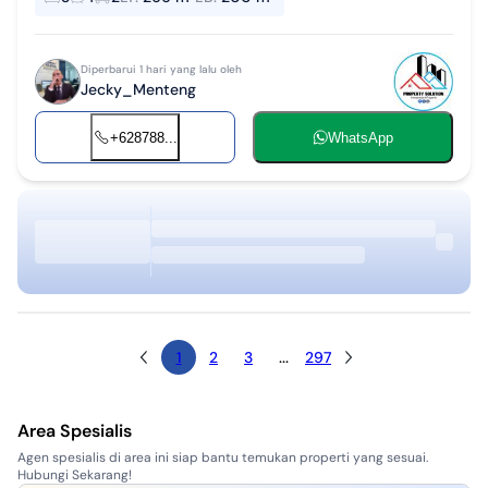
266m2 Ukuran tanah LxP (12 ...
Diperbarui 1 hari yang lalu oleh
Jecky_Menteng
+628788...
WhatsApp
1
2
3
...
297
Area Spesialis
Agen spesialis di area ini siap bantu temukan properti yang sesuai.
Hubungi Sekarang!