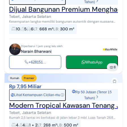
Tahun)
Dijual Bangunan Premium Menghadap 
Tebet, Jakarta Selatan
Kesempatan langka memiliki bangunan autentik dengan suasana
nyaman dan tenang, berlokasi di prime area Tebet, Jakarta Selatan,
10
5
6
LT
:
668 m²
LB
:
300 m²
tepat menghadap Tebe...
Diperbarui 1 jam yang lalu oleh
Narain Bharwani
+628151...
WhatsApp
8
Rumah
Premier
Rp 7,95 Miliar
Rp 50 Jutaan (Tenor 15
Lihat Kemampuan Cicilan-mu
ⓘ
Rp
Tahun)
Modern Tropical Kawasan Tenang Jal
Tebet, Jakarta Selatan
Rumah 2,5 lantai ini berlokasi di jalan lebar 3 mbl. Luas Tanah 268m²
Luas Bangunan 500m² Surat SHM dengan IMB 4 + 1 Kamar Tidur 4 + 1
4
4
1 + 2
LT
:
268 m²
LB
:
500 m²
Kamar Man...