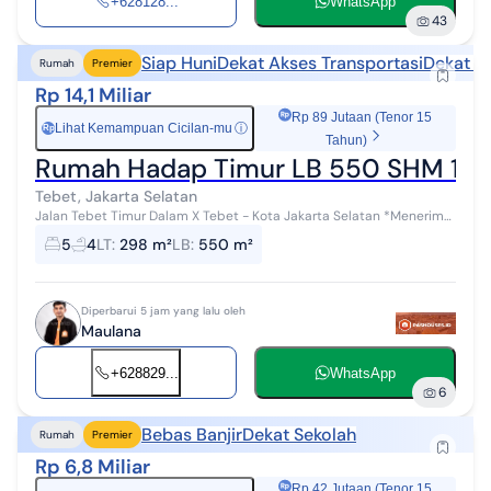
+628128...
WhatsApp
43
Siap Huni
Dekat Akses Transportasi
Dekat P
Rumah
Premier
Rp 14,1 Miliar
Rp 89 Jutaan (Tenor 15
Lihat Kemampuan Cicilan-mu
ⓘ
Rp
Tahun)
Rumah Hadap Timur LB 550 SHM 10 M
Tebet, Jakarta Selatan
Jalan Tebet Timur Dalam X Tebet - Kota Jakarta Selatan *Menerima
Cash *Bisa Dibantu KPR Rumah siap huni lokasi strategis, dekat
5
4
LT
:
298 m²
LB
:
550 m²
dengan fasilitas ...
Diperbarui 5 jam yang lalu oleh
Maulana
+628829...
WhatsApp
6
Bebas Banjir
Dekat Sekolah
Rumah
Premier
Rp 6,8 Miliar
Rp 42 Jutaan (Tenor 15