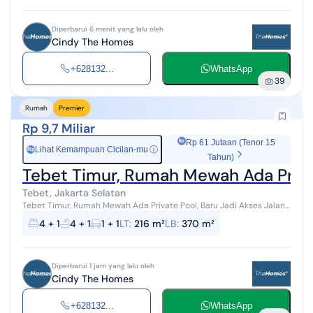
Diperbarui 6 menit yang lalu oleh
Cindy The Homes
+628132...
WhatsApp
39
Rumah
Premier
Rp 9,7 Miliar
Rp 61 Jutaan (Tenor 15
Lihat Kemampuan Cicilan-mu
ⓘ
Rp
Tahun)
Tebet Timur, Rumah Mewah Ada Private
Tebet, Jakarta Selatan
Tebet Timur, Rumah Mewah Ada Private Pool, Baru Jadi Akses Jalan
3 Mobil Luas tanah 216m Luas bangunan 370m Kamar tidur 4+1
4 + 1
4 + 1
1 + 1
LT
:
216 m²
LB
:
370 m²
Kamar mandi 3+1 Carport...
Diperbarui 1 jam yang lalu oleh
Cindy The Homes
+628132...
WhatsApp