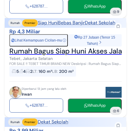
+628787...
WhatsApp
9
Siap Huni
Bebas Banjir
Dekat Sekolah
Rumah
Premier
Rp 4,3 Miliar
Rp 27 Jutaan (Tenor 15
Lihat Kemampuan Cicilan-mu
ⓘ
Rp
Tahun)
Rumah Bagus Siap Huni Akses Jalan 1
Tebet, Jakarta Selatan
FOR SALE !! TEBET TIMUR BRAND NEW Deskripsi : Rumah Bagus Siap
huni Akses 1 mobil dekat 2 mobil Dekat Public Service Bebas banjir
5
4
2
LT
:
160 m²
LB
:
200 m²
Spesifikasi ...
Diperbarui 13 jam yang lalu oleh
Irwan
+628787...
WhatsApp
6
Dekat Sekolah
Rumah
Premier
Rp 3,99 Miliar