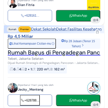
Diperbarui 1 hari yang lalu oleh
Dian Fitria
+628161...
WhatsApp
6
Dekat Sekolah
Dekat Fasilitas Kesehatan
Rumah
Premier
Rp 4,5 Miliar
Rp 28 Jutaan (Tenor 15
Lihat Kemampuan Cicilan-mu
ⓘ
Rp
Tahun)
Rumah Bagus di Pengadegan Pancora
Tebet, Jakarta Selatan
Dijual Rumah Strategis di Pengadegan, Pancoran - Jakarta Selatan
Lokasi sangat potensial untuk bisnis kos-kosan atau tempat tinggal
6
4
2 + 1
LT
:
220 m²
LB
:
162 m²
pribadi! Spe...
Diperbarui 1 hari yang lalu oleh
Jecky_Menteng
+628788...
WhatsApp
6