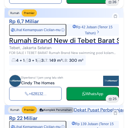
26
Rumah
Premier
Rp 6,7 Miliar
Rp 42 Jutaan (Tenor 15
Lihat Kemampuan Cicilan-mu
ⓘ
Rp
Tahun)
Rumah Brand New di Tebet Barat Swi
Tebet, Jakarta Selatan
FOR SALE I TEBET BARAT Rumah Brand New swimming pool kolam
renang Akses Jalan 2 Mobil Lokasi Strategis Spesifikasi : Luas Tanah
4 + 1
3 + 1
3
LT
:
149 m²
LB
:
300 m²
149 m2 Luas Ban...
Diperbarui 1 jam yang lalu oleh
Cindy The Homes
+628132...
WhatsApp
25
Dekat Pusat Perbelanjaan
Rumah
Premier
Komplek Perumahan
Rp 22 Miliar
Rp 139 Jutaan (Tenor 15
Lihat Kemampuan Cicilan-mu
ⓘ
Rp