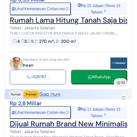
Rp 25 Jutaan (Tenor 15
Lihat Kemampuan Cicilan-mu
ⓘ
Rp
Tahun)
Rumah Lama Hitung Tanah Saja bisa Di
Tebet, Jakarta Selatan
TEBET COCOK INVESTOR BISA DIBAGI 3 DEKAT JALAN 2 MOBIL
Deskripsi : Rumah lama hitung tanah saja Akses 1 mobil dekat 2
4
3
1
LT
:
270 m²
LB
:
200 m²
mobil Cocok bangun kost a...
Diperbarui 13 jam yang lalu oleh
Irwan
+628787...
WhatsApp
10
Siap Huni
Rumah
Premier
Rp 2,8 Miliar
Rp 17 Jutaan (Tenor 15
Lihat Kemampuan Cicilan-mu
ⓘ
Rp
Tahun)
Dijual Rumah Brand New Minimalis M
Tebet, Jakarta Selatan
Dijual Rumah Brand New Minimalis Modern Tebet Barat . Spesifikasi :