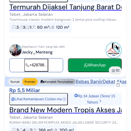
Termurah Dijaksel Tanjung Barat Dek
Tebet, Jakarta Selatan
Townhouse classic modern bangunan 2 lantai plus rooftop lokasi
sangat strategis dekat tol simatupang dan mall aeon jaksel. Lokasi :
3
3
1
LT
:
60 m²
LB
:
120 m²
Tanjung Bar...
Diperbarui 1 hari yang lalu oleh
Jecky_Menteng
+628788...
WhatsApp
10
Bebas Banjir
Dekat Akses 
Rumah
Premier
Komplek Perumahan
Rp 5,5 Miliar
Rp 34 Jutaan (Tenor 15
Lihat Kemampuan Cicilan-mu
ⓘ
Rp
Tahun)
Brand New Modern Tropis Akses Jala
Tebet, Jakarta Selatan
RUMAH BARU DALAM KOMPLEK AKSES JALAN LEBAR, SECURITY 24
JAM. Komplek Cipinang Elok 2, Jatinegara, Jaktim. Luas tanah :
3
4
2
LT
:
266 m²
LB
:
200 m²