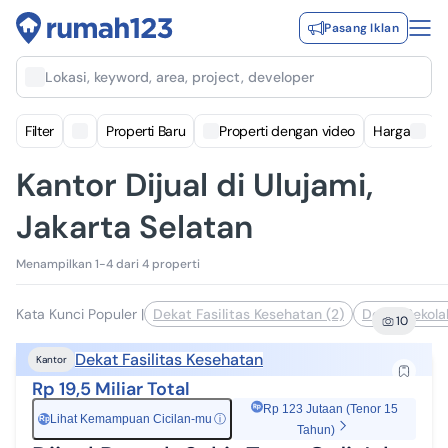
Pasang Iklan
Lokasi, keyword, area, project, developer
Filter
Properti Baru
Properti dengan video
Harga
Kantor Dijual di Ulujami,
Jakarta Selatan
Menampilkan 1-4 dari 4 properti
Kata Kunci Populer
|
Dekat Fasilitas Kesehatan (2)
Dekat Sekolah
10
Dekat Fasilitas Kesehatan
Kantor
Rp 19,5 Miliar Total
Rp 123 Jutaan (Tenor 15
Lihat Kemampuan Cicilan-mu
ⓘ
Rp
Tahun)