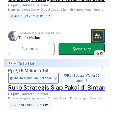
Ulujami, Jakarta Selatan
Bismillah Direct Owner Di Jual Cepat 2 Rumah Kantor Murah Super
Strategis di Jaksel Posisi Hook Pinggir jalan Raya Utama Ululjami
6
LT
:
560 m²
LB
:
65 m²
kebayoran lama j...
Diperbarui 2 minggu yang lalu oleh
Taofik Muliadi
+628138...
WhatsApp
10
Siap Huni
Kantor
Rp 7,75 Miliar Total
Rp 48 Jutaan (Tenor 15
Lihat Kemampuan Cicilan-mu
ⓘ
Rp
Tahun)
Ruko Strategis Siap Pakai di Bintaro 
Ulujami, Jakarta Selatan
Ruko strategis siap pakai di Bintaro Ulujami Ruko dengan Area parkir
sangat luas Lingkungan aman & nyaman Cocok untuk usaha, kantor,
3
LT
:
90 m²
LB
:
350 m²
atau inves...