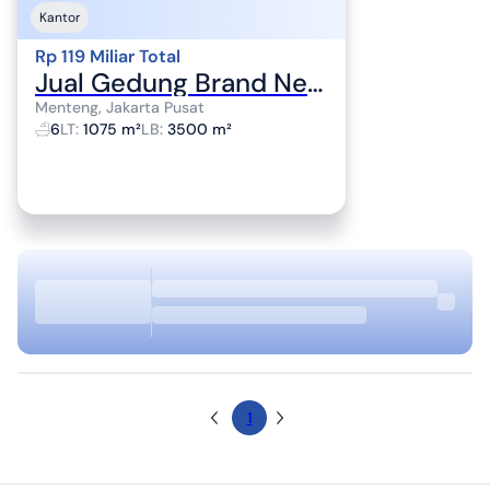
Kantor
Rp 119 Miliar Total
Jual Gedung Brand New Buka 119M Nego Sampai Deal 1075M
Menteng, Jakarta Pusat
6
LT
:
1075 m²
LB
:
3500 m²
1