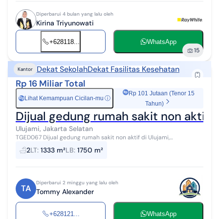
Diperbarui 4 bulan yang lalu oleh
Kirina Triyunowati
+628118...
WhatsApp
15
Dekat Sekolah
Dekat Fasilitas Kesehatan
Kantor
Rp 16 Miliar Total
Rp 101 Jutaan (Tenor 15
Lihat Kemampuan Cicilan-mu
ⓘ
Rp
Tahun)
Dijual gedung rumah sakit non aktif d
Ulujami, Jakarta Selatan
TGED067 Dijual gedung rumah sakit non aktif di Ulujami,
Pesanggrahan, Jakarta Selatan Harga Jual Rp 16 M (nego) Njop Rp
2
LT
:
1333 m²
LB
:
1750 m²
8.293.565.000.- LT= 1333...
Diperbarui 2 minggu yang lalu oleh
TA
Tommy Alexander
+628121...
WhatsApp