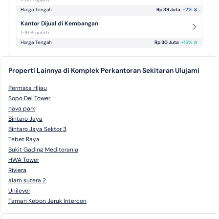
Harga Tengah
Rp 39 Juta
-2
%
Kantor Dijual di Kembangan
1-19 Properti
Harga Tengah
Rp 30 Juta
+
15
%
Properti Lainnya di Komplek Perkantoran Sekitaran Ulujami
Permata HIjau
Sopo Del Tower
nava park
Bintaro Jaya
Bintaro Jaya Sektor 3
Tebet Raya
Bukit Gading Mediterania
HWA Tower
Riviera
alam sutera 2
Unilever
Taman Kebon Jeruk Intercon