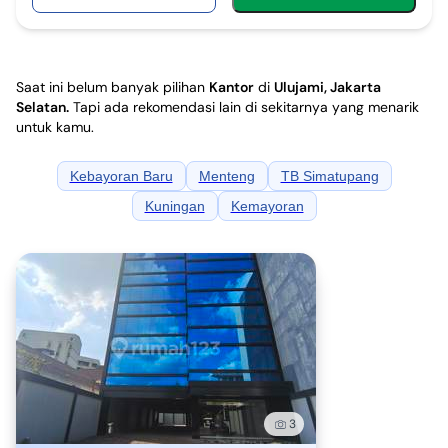
Saat ini belum banyak pilihan
Kantor
di
Ulujami, Jakarta
Selatan
.
Tapi ada rekomendasi lain di sekitarnya yang menarik
untuk kamu.
Kebayoran Baru
Menteng
TB Simatupang
Kuningan
Kemayoran
3