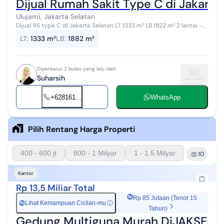
Dijual Rumah Sakit Type C di Jakarta
Ulujami, Jakarta Selatan
Dijual RS type C di Jakarta Selatan LT 1333 m² LB 1822 m² 2 lantai -
Kapasitas Tempat Tidur 26 - Kamar Tidur 17 Kamar - 7 Kamar Prak...
LT
:
1333 m²
LB
:
1882 m²
Diperbarui 2 bulan yang lalu oleh
Suharsih
+628161...
WhatsApp
Pilih Rentang Harga Properti
400 - 600 jt
800 - 1 Milyar
1 - 1.5 Milyar
10
Kantor
Rp 13,5 Miliar Total
Rp 85 Jutaan (Tenor 15
Lihat Kemampuan Cicilan-mu
ⓘ
Rp
Tahun)
Gedung Multiguna Murah DiJAKSEL