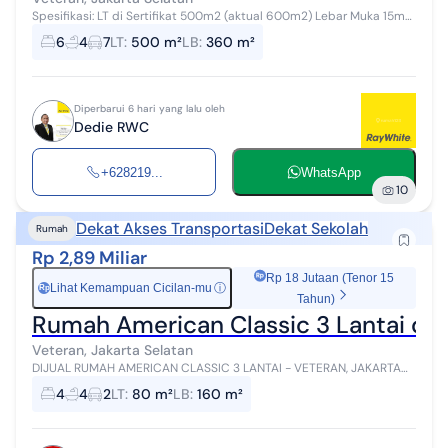
Spesifikasi: LT di Sertifikat 500m2 (aktual 600m2) Lebar Muka 15m
panjang 40m Bangunan ada 2: Rumah Induk (rumah lama): KT 4 KM 3
6
4
7
LT
:
500 m²
LB
:
360 m²
Gudang 1 Bungalo...
Diperbarui 6 hari yang lalu oleh
Dedie RWC
+628219...
WhatsApp
10
Dekat Akses Transportasi
Dekat Sekolah
Rumah
Rp 2,89 Miliar
Rp 18 Jutaan (Tenor 15
Lihat Kemampuan Cicilan-mu
ⓘ
Rp
Tahun)
Rumah American Classic 3 Lantai di 
Veteran, Jakarta Selatan
DIJUAL RUMAH AMERICAN CLASSIC 3 LANTAI - VETERAN, JAKARTA
SELATAN 1379IW Akses sangat strategis, hanya 4 menit ke Gerbang
4
4
2
LT
:
80 m²
LB
:
160 m²
Tol JORR Veteran dan 14 ...