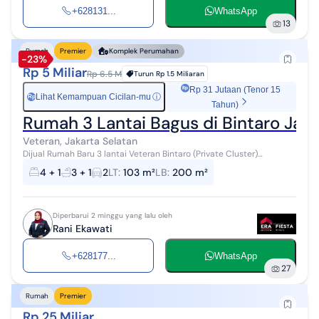
+628131...
WhatsApp
13
Rumah
Premier
Komplek Perumahan
-23%
Rp 5 Miliar
Rp 6.5 M
Turun
Rp 1.5 Miliaran
Rp 31 Jutaan (Tenor 15
Lihat Kemampuan Cicilan-mu
ⓘ
Rp
Tahun)
Rumah 3 Lantai Bagus di Bintaro Jaka
Veteran, Jakarta Selatan
Dijual Rumah Baru 3 lantai Veteran Bintaro (Private Cluster)
Spesifikasi: ✅ Semi furnished ✅ Kitchen set ✅ AC 5 unit ✅ Posisi
4 + 1
3 + 1
2
LT
:
103 m²
LB
:
200 m²
hoek ...
Diperbarui 2 minggu yang lalu oleh
Rani Ekawati
+628177...
WhatsApp
27
Rumah
Premier
Rp 25 Miliar