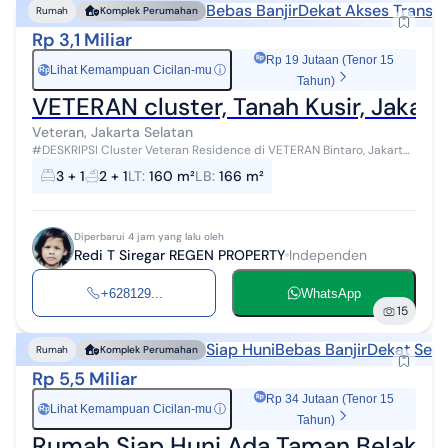
Bebas Banjir
Dekat Akses Transpo
Rumah
Komplek Perumahan
Rp 3,1 Miliar
Rp 19 Jutaan (Tenor 15
Lihat Kemampuan Cicilan-mu
ⓘ
Rp
Tahun)
VETERAN cluster, Tanah Kusir, Jakart
Veteran, Jakarta Selatan
#DESKRIPSI Cluster Veteran Residence di VETERAN Bintaro, Jakarta
Selatan adalah Pilihan yg tepat untuk tempat tinggal dan
3 + 1
2 + 1
LT
:
160 m²
LB
:
166 m²
berinvestasi Jakarta Sela...
Diperbarui 4 jam yang lalu oleh
Redi T Siregar REGEN PROPERTY
Independen
+628129...
WhatsApp
15
Siap Huni
Bebas Banjir
Dekat Seko
Rumah
Komplek Perumahan
Rp 5,5 Miliar
Rp 34 Jutaan (Tenor 15
Lihat Kemampuan Cicilan-mu
ⓘ
Rp
Tahun)
Rumah Siap Huni Ada Taman Belakang 