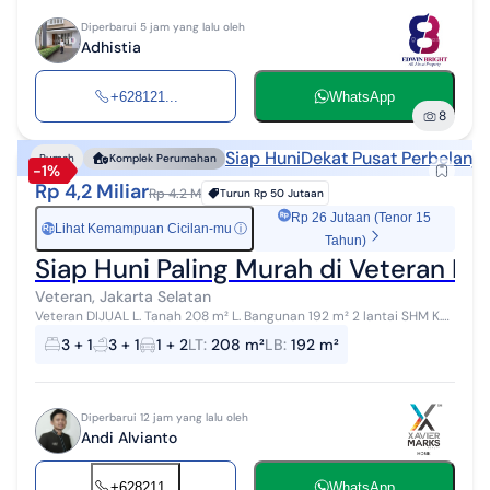
Diperbarui 5 jam yang lalu oleh
Adhistia
+628121...
WhatsApp
8
Siap Huni
Dekat Pusat Perbelanja
Rumah
Komplek Perumahan
-1%
Rp 4,2 Miliar
Rp 4.2 M
Turun
Rp 50 Jutaan
Rp 26 Jutaan (Tenor 15
Lihat Kemampuan Cicilan-mu
ⓘ
Rp
Tahun)
Siap Huni Paling Murah di Veteran D
Veteran, Jakarta Selatan
Veteran DIJUAL L. Tanah 208 m² L. Bangunan 192 m² 2 lantai SHM K.
tidur 3 +1 1 kamar di bawah K. Mandi 3 +1 semi furnished Dapur
3 + 1
3 + 1
1 + 2
LT
:
208 m²
LB
:
192 m²
bersih ...
Diperbarui 12 jam yang lalu oleh
Andi Alvianto
+628211...
WhatsApp