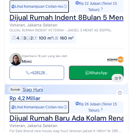
Rp 22 Jutaan (Tenor 15
Lihat Kemampuan Cicilan-mu
ⓘ
Rp
Tahun)
Dijual Rumah Indent 8Bulan 5 Menit k
Veteran, Jakarta Selatan
DIJUAL RUMAH INDENT VETERAN - JAKSEL 5 MENIT KE RSPPN
SOEDIRMAN 5 MENIT KE TOL JORR VETERAN 10 MENIT KE PONDOK
4
3
2
LT
:
100 m²
LB
:
160 m²
INDAH MALL luas tanah : 100 m² lu...
Diperbarui 16 jam yang lalu oleh
Mimi
+628128...
WhatsApp
9
Siap Huni
Rumah
Rp 4,2 Miliar
Rp 26 Jutaan (Tenor 15
Lihat Kemampuan Cicilan-mu
ⓘ
Rp
Tahun)
Dijual Rumah Baru Ada Kolam Renang 
Veteran, Jakarta Selatan
For Sale Brand new house siap huni Veteran jaksel lt 146m² lb 288 m