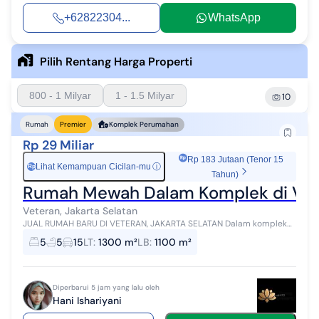
+62822304...
WhatsApp
Pilih Rentang Harga Properti
800 - 1 Milyar
1 - 1.5 Milyar
10
Rumah
Premier
Komplek Perumahan
Rp 29 Miliar
Rp 183 Jutaan (Tenor 15
Lihat Kemampuan Cicilan-mu
ⓘ
Rp
Tahun)
Rumah Mewah Dalam Komplek di Vete
Veteran, Jakarta Selatan
JUAL RUMAH BARU DI VETERAN, JAKARTA SELATAN Dalam komplek
Luas Tanah 1.300 m2 Luas Bangunan 1.100 m2 Kamar Tidur 5 + 1
5
5
15
LT
:
1300 m²
LB
:
1100 m²
Kamar Mandi 5 + 1 Banguna...
Diperbarui 5 jam yang lalu oleh
Hani Ishariyani