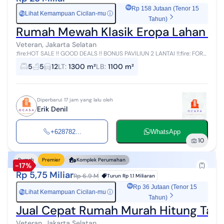
Rp 158 Jutaan (Tenor 15
Lihat Kemampuan Cicilan-mu
ⓘ
Rp
Tahun)
Rumah Mewah Klasik Eropa Lahan Lua
Veteran, Jakarta Selatan
:fire:HOT SALE !! GOOD DEALS !! BONUS PAVILIUN 2 LANTAI !!:fire: FOR
SALE / DIJUAL RUMAH MEWAH CLASSIC LUXURIOUS EUROPEAN
5
5
12
LT
:
1300 m²
LB
:
1100 m²
CLASSIC HOUSE RC VETERAN...
Diperbarui 17 jam yang lalu oleh
Erik Denil
+628782...
WhatsApp
10
Rumah
Premier
Komplek Perumahan
-17%
Rp 5,75 Miliar
Rp 6.9 M
Turun
Rp 1.1 Miliaran
Rp 36 Jutaan (Tenor 15
Lihat Kemampuan Cicilan-mu
ⓘ
Rp
Tahun)
Jual Cepat Rumah Murah Hitung Tana
Veteran, Jakarta Selatan