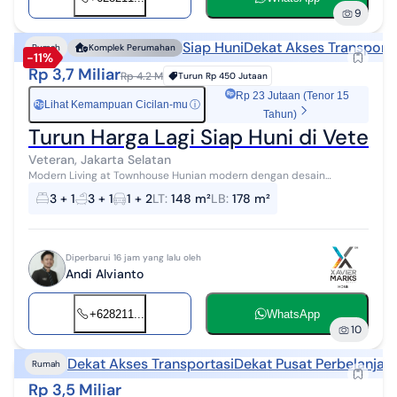
9
Siap Huni
Dekat Akses Transporta
Rumah
Komplek Perumahan
-11%
Rp 3,7 Miliar
Rp 4.2 M
Turun
Rp 450 Jutaan
Rp 23 Jutaan (Tenor 15
Lihat Kemampuan Cicilan-mu
ⓘ
Rp
Tahun)
Turun Harga Lagi Siap Huni di Veter
Veteran, Jakarta Selatan
Modern Living at Townhouse Hunian modern dengan desain
arsitektur yang unik dan lingkungan yang tenang. Cocok untuk Anda
3 + 1
3 + 1
1 + 2
LT
:
148 m²
LB
:
178 m²
yang mencari rumah siap hu...
Diperbarui 16 jam yang lalu oleh
Andi Alvianto
+628211...
WhatsApp
10
Dekat Akses Transportasi
Dekat Pusat Perbelanjaa
Rumah
Rp 3,5 Miliar