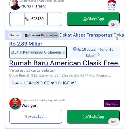
Diperbarui 1 hari yang lalu oleh
Nurul Fitriani
+628180...
WhatsApp
11
Dekat Akses Transportasi
Dekat 
Rumah
Komplek Perumahan
Rp 2,89 Miliar
Rp 18 Jutaan (Tenor 15
Lihat Kemampuan Cicilan-mu
ⓘ
Rp
Tahun)
Rumah Baru American Clasik Free Biay
Veteran, Jakarta Selatan
Dijual Rumah 3 Lantai American Classic dkt RSPPN Jl. Veteran,
Bintaro, Jakarta Selatan Rumah eksklusif 3 lantai desain American
4 + 1
4
2
LT
:
80 m²
LB
:
160 m²
Classic di dalam k...
Diperbarui 2 hari yang lalu oleh
Wasiyan
+628138...
WhatsApp
11