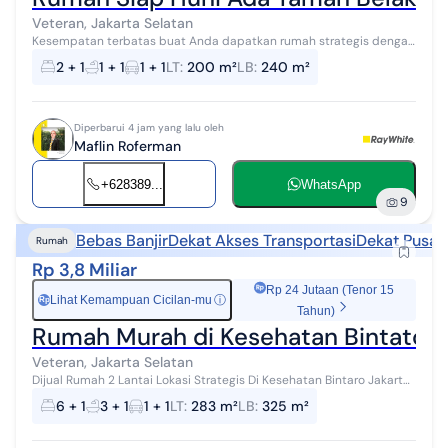
Veteran, Jakarta Selatan
Kesempatan terbatas buat Anda dapatkan rumah strategis dengan
return investasi tinggi di Veteran, Jakarta Selatan. Rumah ini
2 + 1
1 + 1
1 + 1
LT
:
200 m²
LB
:
240 m²
menawarkan lokasi yan...
Diperbarui 4 jam yang lalu oleh
Maflin Roferman
+628389...
WhatsApp
9
Bebas Banjir
Dekat Akses Transportasi
Dekat Pusat
Rumah
Rp 3,8 Miliar
Rp 24 Jutaan (Tenor 15
Lihat Kemampuan Cicilan-mu
ⓘ
Rp
Tahun)
Rumah Murah di Kesehatan Bintato D
Veteran, Jakarta Selatan
Dijual Rumah 2 Lantai Lokasi Strategis Di Kesehatan Bintaro Jakarta
Selatan SPESIFIKASI Luas Tanah : 283 m² Luas Bangunan : 325 m²
6 + 1
3 + 1
1 + 1
LT
:
283 m²
LB
:
325 m²
Kamar Tidur :...