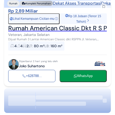
Dekat Akses Transportasi
Dekat 
Rumah
Komplek Perumahan
Rp 2,89 Miliar
Rp 18 Jutaan (Tenor 15
Lihat Kemampuan Cicilan-mu
ⓘ
Rp
Tahun)
Rumah American Classic Dkt R S P P N 
Veteran, Jakarta Selatan
Dijual Rumah 3 Lantai American Classic dkt RSPPN Jl. Veteran,
Bintaro, Jakarta Selatan Rumah eksklusif 3 lantai desain American
4
4
2
LT
:
80 m²
LB
:
160 m²
Classic di dalam ...
Diperbarui 2 hari yang lalu oleh
Joko Suhartono
+628788...
WhatsApp