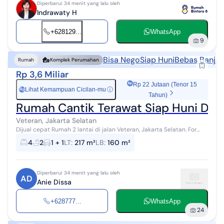
Diperbarui 34 menit yang lalu oleh
Indrawaty H
+628129...
WhatsApp
9
Bisa Nego
Siap Huni
Bebas Banjir
Rumah
Komplek Perumahan
Rp 3,6 Miliar
Rp 22 Jutaan (Tenor 15
Lihat Kemampuan Cicilan-mu
ⓘ
Rp
Tahun)
Rumah Cantik Terawat Siap Huni Deka
Veteran, Jakarta Selatan
Dijual cepat Rumah 2 lantai di jalan Veteran, Jakarta Selatan. For
sale rumah di wilayah yang asri dengan pemandangan Lokasi di
4
2
1 + 1
LT
:
217 m²
LB
:
160 m²
Pusat Kota. Prope...
Diperbarui 34 menit yang lalu oleh
AD
Anie Dissa
+628777...
WhatsApp
24