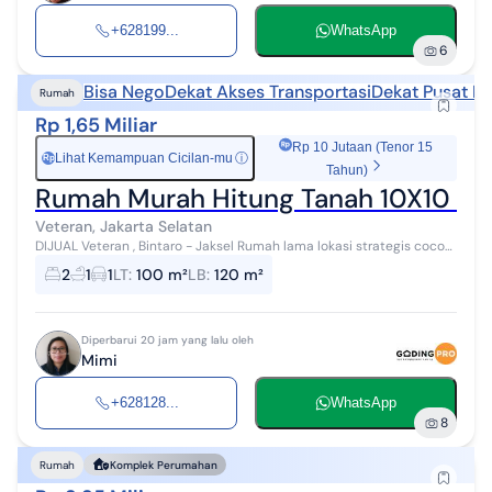
+628199...
WhatsApp
6
Bisa Nego
Dekat Akses Transportasi
Dekat Pusat Pe
Rumah
Rp 1,65 Miliar
Rp 10 Jutaan (Tenor 15
Lihat Kemampuan Cicilan-mu
ⓘ
Rp
Tahun)
Rumah Murah Hitung Tanah 10X10 Loka
Veteran, Jakarta Selatan
DIJUAL Veteran , Bintaro - Jaksel Rumah lama lokasi strategis cocok
utk invest / kantor / rumah kos. Selangkah ke Rsppn Soedirman 5
2
1
1
LT
:
100 m²
LB
:
120 m²
menit ke pin...
Diperbarui 20 jam yang lalu oleh
Mimi
+628128...
WhatsApp
8
Rumah
Komplek Perumahan