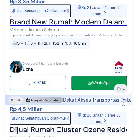
Rp 3,35 Miliar
Rp 21 Jutaan (Tenor 15
Lihat Kemampuan Cicilan-mu
ⓘ
Rp
Tahun)
Brand New Rumah Modern Dalam Clust
Veteran, Jakarta Selatan
Dijual rumah brand new gaya modern minimalist di Veteran, Bintaro,
Jakarta Selatan. Dalam cluster, one-gate system, 24-hour security.
3 + 1
3 + 1
2
LT
:
152 m²
LB
:
160 m²
LT. 152 m2/ ...
Diperbarui 1 hari yang lalu oleh
Dona
+628159...
WhatsApp
12
Dekat Akses Transportasi
Dekat 
Rumah
Komplek Perumahan
Rp 4,5 Miliar
Rp 28 Jutaan (Tenor 15
Lihat Kemampuan Cicilan-mu
ⓘ
Rp
Tahun)
Dijual Rumah Cluster Ozone Residenc