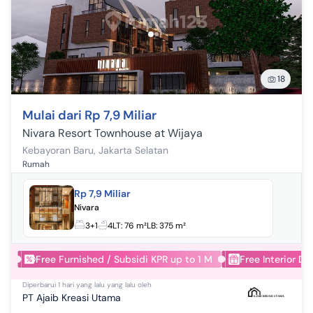
18
Mulai dari Rp 7,9 Miliar
Nivara Resort Townhouse at Wijaya
Kebayoran Baru
,
Jakarta Selatan
Rumah
Rp 7,9 Miliar
Nivara
3+1
4
LT:
76 m²
LB:
375 m²
Free Furnished / Subsidi KPR up to 1 M
Free Interior De
Diperbarui
1 hari yang lalu
yang lalu oleh
PT Ajaib Kreasi Utama