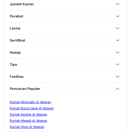
Jumlah Kamar
2 Kamar Tidur
3 Kamar Tidur
Perabot
Furnished
Unfurnished
Lantai
Semi Furnished
1 Lantai
2 Lantai
Sertifikat
3 Lantai
SHM
HGB
Hadap
Utara
Selatan
Tipe
Barat
Timur
Tipe 45
Tipe 60
Fasilitas
Tipe 70
AC
CCTV
Pencarian Populer
Kolam Renang
Jogging Track
Taman
Rumah Minimalis di Veteran
Rumah Butuh Uang di Veteran
Rumah Kavling di Veteran
Rumah Mewah di Veteran
Rumah Njop di Veteran