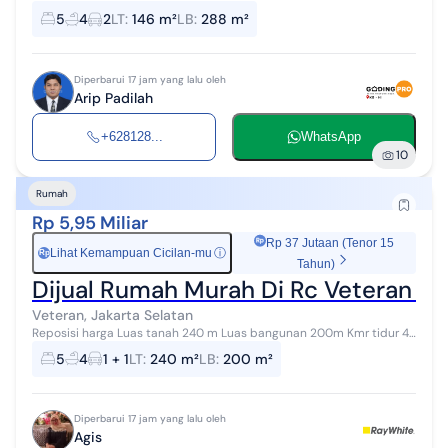
5 kt 4 km 1 kt & km pembantu Hadap barat 5500 watt AC daikin 5
5
4
2
LT
:
146 m²
LB
:
288 m²
Air tanah dg...
Diperbarui 17 jam yang lalu oleh
Arip Padilah
+628128...
WhatsApp
10
Rumah
Rp 5,95 Miliar
Rp 37 Jutaan (Tenor 15
Lihat Kemampuan Cicilan-mu
ⓘ
Rp
Tahun)
Dijual Rumah Murah Di Rc Veteran Bi
Veteran, Jakarta Selatan
Reposisi harga Luas tanah 240 m Luas bangunan 200m Kmr tidur 4
+ 1 Kmr mandi 3+ 1 2 lantai Hadap Timur Listrik 6.600 watt SHM
5
4
1 + 1
LT
:
240 m²
LB
:
200 m²
Harga Rp 5,95 m / ...
Diperbarui 17 jam yang lalu oleh
Agis