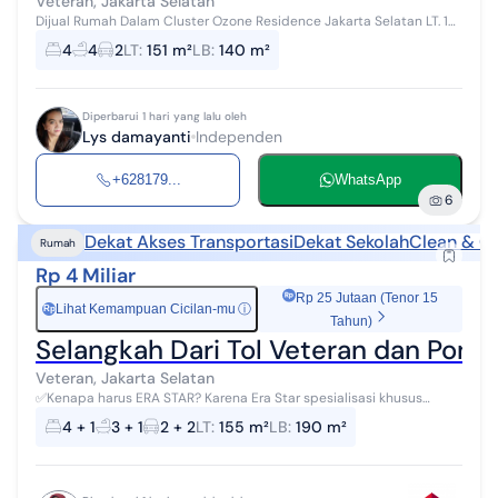
Veteran, Jakarta Selatan
Dijual Rumah Dalam Cluster Ozone Residence Jakarta Selatan LT. 151
M2 LB. 140 M2 KT. 4+1 KM. 4+1 Hadap Barat Listrik 4.400 watt Jalan
4
4
2
LT
:
151 m²
LB
:
140 m²
Lebar 10 m O...
Diperbarui 1 hari yang lalu oleh
Lys damayanti
Independen
+628179...
WhatsApp
6
Dekat Akses Transportasi
Dekat Sekolah
Clean & Cl
Rumah
Rp 4 Miliar
Rp 25 Jutaan (Tenor 15
Lihat Kemampuan Cicilan-mu
ⓘ
Rp
Tahun)
Selangkah Dari Tol Veteran dan Pondo
Veteran, Jakarta Selatan
✅Kenapa harus ERA STAR? Karena Era Star spesialisasi khusus
lelang dan RESMI Terdaftar di KEMENTRIAN PERDAGANGAN dengan
4 + 1
3 + 1
2 + 2
LT
:
155 m²
LB
:
190 m²
SIU P4 - Lokasi aset Lel...