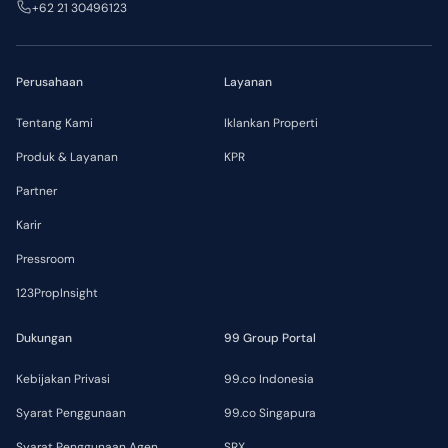
+62 21 30496123
Perusahaan
Layanan
Tentang Kami
Iklankan Properti
Produk & Layanan
KPR
Partner
Karir
Pressroom
123PropInsight
Dukungan
99 Group Portal
Kebijakan Privasi
99.co Indonesia
Syarat Penggunaan
99.co Singapura
Syarat Penggunaan Agen
SRX