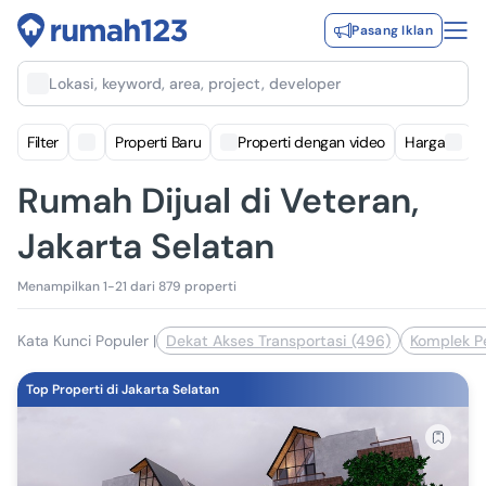
Pasang Iklan
Lokasi, keyword, area, project, developer
Filter
Properti Baru
Properti dengan video
Harga
Rumah Dijual di Veteran,
Jakarta Selatan
Menampilkan 1-21 dari 879 properti
Kata Kunci Populer
|
Dekat Akses Transportasi (496)
Komplek P
Top Properti di Jakarta Selatan