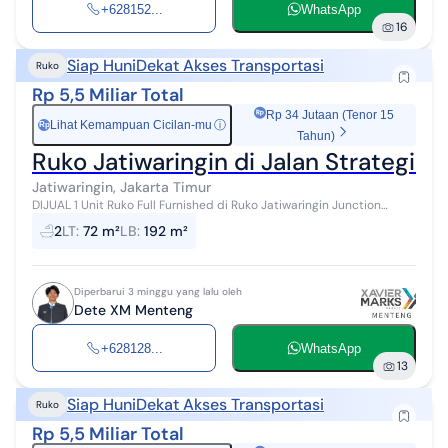
+628152...
WhatsApp
16
Siap Huni
Dekat Akses Transportasi
Ruko
Rp 5,5 Miliar Total
Rp 34 Jutaan (Tenor 15
Lihat Kemampuan Cicilan-mu
ⓘ
Rp
Tahun)
Ruko Jatiwaringin di Jalan Strategis, P
Jatiwaringin, Jakarta Timur
DIJUAL 1 Unit Ruko Full Furnished di Ruko Jatiwaringin Junction
Spesifikasi: Ruko 4 Lantai LT: 72 m2 LB: 192 m2 Lebar muka: 4 m
2
LT
:
72 m²
LB
:
192 m²
Panjang: 18 m SH...
Diperbarui 3 minggu yang lalu oleh
Dete XM Menteng
+628128...
WhatsApp
13
Siap Huni
Dekat Akses Transportasi
Ruko
Rp 5,5 Miliar Total