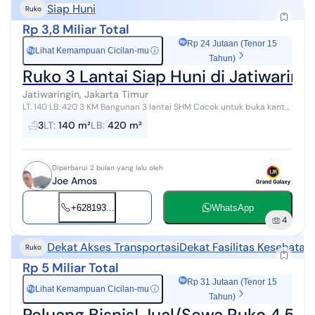
Siap Huni
Ruko
Rp 3,8 Miliar Total
Rp 24 Jutaan (Tenor 15
Lihat Kemampuan Cicilan-mu
ⓘ
Rp
Tahun)
Ruko 3 Lantai Siap Huni di Jatiwaring
Jatiwaringin, Jakarta Timur
LT. 140 LB. 420 3 KM Bangunan 3 lantai SHM Cocok untuk buka kantor
dan usaha lainnya Siap huni Hubungi Joe LJH Realty Grand Galaxy -
3
LT
:
140 m²
LB
:
420 m²
TW-
Diperbarui 2 bulan yang lalu oleh
Joe Amos
+628193...
WhatsApp
4
Dekat Akses Transportasi
Dekat Fasilitas Kesehatan
Ruko
Rp 5 Miliar Total
Rp 31 Jutaan (Tenor 15
Lihat Kemampuan Cicilan-mu
ⓘ
Rp
Tahun)
Peluang Bisnis! Jual/Sewa Ruko 4.5 La