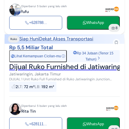
Diperbarui 5 bulan yang lalu oleh
fufu
+628788...
WhatsApp
8
Siap Huni
Dekat Akses Transportasi
Ruko
Rp 5,5 Miliar Total
Rp 34 Jutaan (Tenor 15
Lihat Kemampuan Cicilan-mu
ⓘ
Rp
Tahun)
Dijual Ruko Furnished di Jatiwaringin
Jatiwaringin, Jakarta Timur
DIJUAL 1 Unit Ruko Full Furnished di Ruko Jatiwaringin Junction
Jakarta Timur Spesifikasi: Ruko 4 Lantai LT: 72 m2 LB: 192 m2 Lebar
2
LT
:
72 m²
LB
:
192 m²
muka: 4 m Pan...
Diperbarui 5 bulan yang lalu oleh
Rita Tin
+628111...
WhatsApp