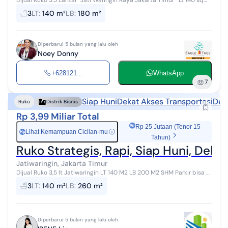
Dijual Ruko 3.5 Lantai *Jati Waringin Raya Jakarta Timur* Lt 140 sqm
Lb 180m2 ( 5 x 12 /lantai) Kamar mandi 3 Listrik Lt 1 10.500 Watt Lt 2
3
LT
:
140 m²
LB
:
180 m²
4400...
Diperbarui 5 bulan yang lalu oleh
Noey Donny
+628121...
WhatsApp
7
Siap Huni
Dekat Akses Transportasi
Dek
Ruko
Distrik Bisnis
Rp 3,99 Miliar Total
Rp 25 Jutaan (Tenor 15
Lihat Kemampuan Cicilan-mu
ⓘ
Rp
Tahun)
Ruko Strategis, Rapi, Siap Huni, Dekat
Jatiwaringin, Jakarta Timur
Dijual Ruko 3,5 lt Jatiwaringin LT 140 M2 LB 200 M2 SHM Parkir bisa 6
Mobil dan 6 Motor KM 3 LT 4 Mushala Listrik setiap lantai : Lantai 1 :
3
LT
:
140 m²
LB
:
260 m²
10,6...
Diperbarui 5 bulan yang lalu oleh