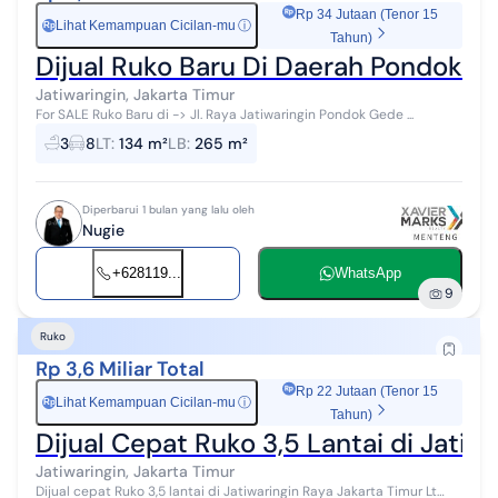
Rp 34 Jutaan (Tenor 15
Lihat Kemampuan Cicilan-mu
ⓘ
Rp
Tahun)
Dijual Ruko Baru Di Daerah Pondok G
Jatiwaringin, Jakarta Timur
For SALE Ruko Baru di -> Jl. Raya Jatiwaringin Pondok Gede ...
3
8
LT
:
134 m²
LB
:
265 m²
Diperbarui 1 bulan yang lalu oleh
Nugie
+628119...
WhatsApp
9
Ruko
Rp 3,6 Miliar Total
Rp 22 Jutaan (Tenor 15
Lihat Kemampuan Cicilan-mu
ⓘ
Rp
Tahun)
Dijual Cepat Ruko 3,5 Lantai di Jatiw
Jatiwaringin, Jakarta Timur
Dijual cepat Ruko 3,5 lantai di Jatiwaringin Raya Jakarta Timur Lt