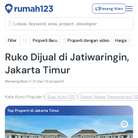
Pasang Iklan
Lokasi, keyword, area, project, developer
Filter
Properti Baru
Properti dengan video
Harga
Ruko Dijual di Jatiwaringin,
Jakarta Timur
Menampilkan 1-21 dari 51 properti
Kata Kunci Populer
|
Siap Huni (21)
Dekat Akses Transportasi (1
Top Properti di Jakarta Timur