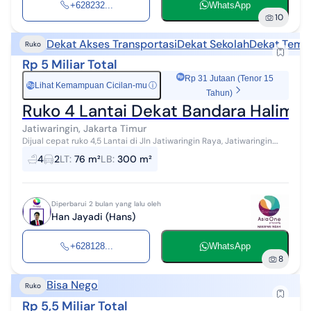
+628232...
WhatsApp
10
Dekat Akses Transportasi
Dekat Sekolah
Dekat Temp
Ruko
Rp 5 Miliar Total
Rp 31 Jutaan (Tenor 15
Lihat Kemampuan Cicilan-mu
ⓘ
Rp
Tahun)
Ruko 4 Lantai Dekat Bandara Halim Di
Jatiwaringin, Jakarta Timur
Dijual cepat ruko 4,5 Lantai di Jln Jatiwaringin Raya, Jatiwaringin.
Jaktim Lt: 76 <15m x 4,5m > Total Luas Bangunan: 303,75m2 Listrik:
4
2
LT
:
76 m²
LB
:
300 m²
3500 Wat...
Diperbarui 2 bulan yang lalu oleh
Han Jayadi (Hans)
+628128...
WhatsApp
8
Bisa Nego
Ruko
Rp 5,5 Miliar Total