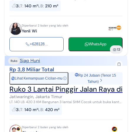
140m Lb 210m 12 x 5m ukuran bangunan per lantai 3,5 lantai Km 3
3
LT
:
140 m²
LB
:
210 m²
Parkir muat 6 ...
Diperbarui 2 bulan yang lalu oleh
Yenli Wi
+628128...
WhatsApp
13
Siap Huni
Ruko
Rp 3,8 Miliar Total
Rp 24 Jutaan (Tenor 15
Lihat Kemampuan Cicilan-mu
ⓘ
Rp
Tahun)
Ruko 3 Lantai Pinggir Jalan Raya di J
Jatiwaringin, Jakarta Timur
LT. 140 LB. 420 3 KM Bangunan 3 lantai SHM Cocok untuk buka kantor
dan usaha lainnya Siap huni Hubungi Alex LJH Realty Grand Galaxy
3
LT
:
140 m²
LB
:
420 m²
-TW-
Diperbarui 2 bulan yang lalu oleh