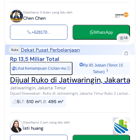
Diperbarui 5 bulan yang lalu oleh
Chen Chen
+628170...
WhatsApp
14
Dekat Pusat Perbelanjaan
Ruko
Rp 13,5 Miliar Total
Rp 85 Jutaan (Tenor 15
Lihat Kemampuan Cicilan-mu
ⓘ
Rp
Tahun)
Dijual Ruko di Jatiwaringin, Jakarta T
Jatiwaringin, Jakarta Timur
Dijual/Disewakan : Ruko di Jatiwaringin, Jakarta Timur Ruko 2 Lantai
Luas Tanah: 510m2 Luas Bangunan: 495m2 Listrik: 23.000 watt Air:
5
LT
:
510 m²
LB
:
495 m²
tanah Toile...
Diperbarui 2 jam yang lalu oleh
isti huang