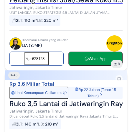
Jatiwaringin, Jakarta Timur
UNIT LANGKA! RUKO STRATEGIS 4.5 LANTAI DI JALAN UTAMA
JATIWARINGIN RAYA ✨ Maksimalkan potensi bisnis Anda di lokasi
2
LT
:
110 m²
LB
:
320 m²
dengan traffic pengunjung ya...
Diperbarui 4 bulan yang lalu oleh
LIA (YJMF)
+628128...
WhatsApp
9
Ruko
Rp 3,6 Miliar Total
Rp 22 Jutaan (Tenor 15
Lihat Kemampuan Cicilan-mu
ⓘ
Rp
Tahun)
Ruko 3,5 Lantai di Jatiwaringin Raya 
Jatiwaringin, Jakarta Timur
Dijual cepat Ruko 3,5 lantai di Jatiwaringin Raya Jakarta Timur Lt
140m Lb 210m 12 x 5m ukuran bangunan per lantai 3,5 lantai Km 3
3
LT
:
140 m²
LB
:
210 m²
Parkir muat 6 ...