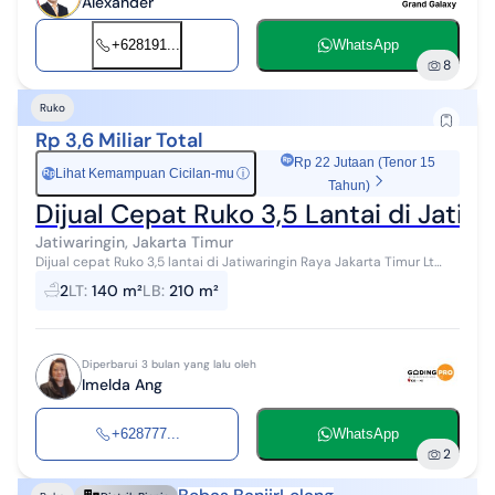
Alexander
+628191...
WhatsApp
8
Ruko
Rp 3,6 Miliar Total
Rp 22 Jutaan (Tenor 15
Lihat Kemampuan Cicilan-mu
ⓘ
Rp
Tahun)
Dijual Cepat Ruko 3,5 Lantai di Jatiw
Jatiwaringin, Jakarta Timur
Dijual cepat Ruko 3,5 lantai di Jatiwaringin Raya Jakarta Timur Lt
140m Lb 210m 12 x 5m ukuran bangunan per lantai 3,5 lantai Km 3
2
LT
:
140 m²
LB
:
210 m²
Parkir muat 6 ...
Diperbarui 3 bulan yang lalu oleh
Imelda Ang
+628777...
WhatsApp
2