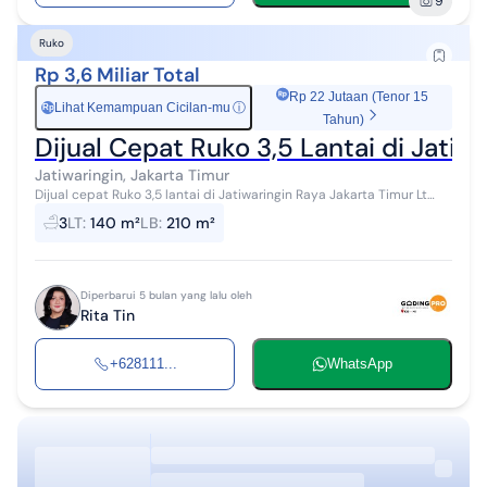
9
Ruko
Rp 3,6 Miliar Total
Rp 22 Jutaan (Tenor 15
Lihat Kemampuan Cicilan-mu
ⓘ
Rp
Tahun)
Dijual Cepat Ruko 3,5 Lantai di Jatiw
Jatiwaringin, Jakarta Timur
Dijual cepat Ruko 3,5 lantai di Jatiwaringin Raya Jakarta Timur Lt
140m Lb 210m 12 x 5m ukuran bangunan per lantai 3,5 lantai Km 3
3
LT
:
140 m²
LB
:
210 m²
Parkir muat 6 ...
Diperbarui 5 bulan yang lalu oleh
Rita Tin
+628111...
WhatsApp