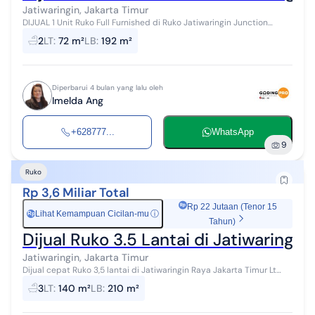
Jatiwaringin, Jakarta Timur
DIJUAL 1 Unit Ruko Full Furnished di Ruko Jatiwaringin Junction
Jakarta Timur Spesifikasi: Ruko 4 Lantai LT: 72 m2 LB: 192 m2 Lebar
2
LT
:
72 m²
LB
:
192 m²
muka: 4 m Pan...
Diperbarui 4 bulan yang lalu oleh
Imelda Ang
+628777...
WhatsApp
9
Ruko
Rp 3,6 Miliar Total
Rp 22 Jutaan (Tenor 15
Lihat Kemampuan Cicilan-mu
ⓘ
Rp
Tahun)
Dijual Ruko 3.5 Lantai di Jatiwaringi
Jatiwaringin, Jakarta Timur
Dijual cepat Ruko 3,5 lantai di Jatiwaringin Raya Jakarta Timur Lt
140m Lb 210m 12 x 5m ukuran bangunan per lantai 3,5 lantai Km 3
3
LT
:
140 m²
LB
:
210 m²
Parkir muat 6 ...