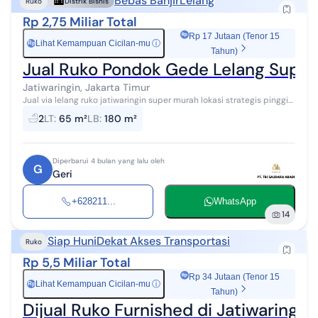
Bebas Banjir
Lelang
Ruko
Distrik Bisnis
Rp 2,75 Miliar Total
Rp 17 Jutaan (Tenor 15
Lihat Kemampuan Cicilan-mu
ⓘ
Rp
Tahun)
Jual Ruko Pondok Gede Lelang Supe
Jatiwaringin, Jakarta Timur
Jual via lelang ruko jatiwaringin super murah lokasi strategis pinggir
jalan raya pondok gede lokasi sudah sangat ramai cocok untuk
2
LT
:
65 m²
LB
:
180 m²
usaha bebas ban...
Diperbarui 4 bulan yang lalu oleh
G
Geri
+628211...
WhatsApp
14
Siap Huni
Dekat Akses Transportasi
Ruko
Rp 5,5 Miliar Total
Rp 34 Jutaan (Tenor 15
Lihat Kemampuan Cicilan-mu
ⓘ
Rp
Tahun)
Dijual Ruko Furnished di Jatiwaringin