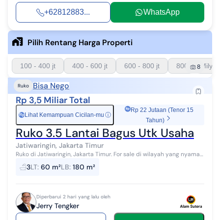
+62812883...
WhatsApp
Pilih Rentang Harga Properti
100 - 400 jt
400 - 600 jt
600 - 800 jt
800 - 1 Milyar
8
Bisa Nego
Ruko
Rp 3,5 Miliar Total
Rp 22 Jutaan (Tenor 15
Lihat Kemampuan Cicilan-mu
ⓘ
Rp
Tahun)
Ruko 3.5 Lantai Bagus Utk Usaha
Jatiwaringin, Jakarta Timur
Ruko di Jatiwaringin, Jakarta Timur. For sale di wilayah yang nyaman.
Dengan kategorinya adalah sebagai berikut: - Kamar Mandi: 3 -
3
LT
:
60 m²
LB
:
180 m²
Sertifikat...
Diperbarui 2 hari yang lalu oleh
Jerry Tengker