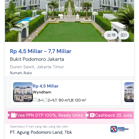
78
1
Rp 4,5 Miliar - 7,7 Miliar
Bukit Podomoro Jakarta
Duren Sawit
,
Jakarta Timur
Rumah, Ruko
Rp 4,5 Miliar
Wyndham
3+1
2+1
LT:
90 m²
LB:
120 m²
Free PPN DTP 100%, Ready Units
Cashback 25 Juta
Diperbarui
5 hari yang lalu
yang lalu oleh
PT. Agung Podomoro Land, Tbk