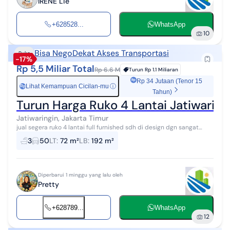
IRENE Lie
+628528...
WhatsApp
10
Bisa Nego
Dekat Akses Transportasi
Ruko
-17%
Rp 5,5 Miliar Total
Rp 6.6 M
Turun
Rp 1.1 Miliaran
Rp 34 Jutaan (Tenor 15
Lihat Kemampuan Cicilan-mu
ⓘ
Rp
Tahun)
Turun Harga Ruko 4 Lantai Jatiwaring
Jatiwaringin, Jakarta Timur
jual segera ruko 4 lantai full furnished sdh di design dgn sangat
bagus ada ruang untuk direktur,resepsionis,ruang
3
50
LT
:
72 m²
LB
:
192 m²
staff,gudang,tuang meeting ,pant...
Diperbarui 1 minggu yang lalu oleh
Pretty
+628789...
WhatsApp
12