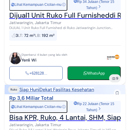
Rp 34 Jutaan (Tenor 15
Lihat Kemampuan Cicilan-mu
ⓘ
Rp
Tahun)
Dijual1 Unit Ruko Full Furnisheddi Ru
Jatiwaringin, Jakarta Timur
DIJUAL 1 Unit Ruko Full Furnished di Ruko Jatiwaringin Junction
Jakarta Timur Spesifikasi: Ruko 4 Lantai LT: 72 m2 LB: 192 m2 Lebar
3
LT
:
72 m²
LB
:
192 m²
muka: 4 m Pan...
Diperbarui 4 bulan yang lalu oleh
Yenli Wi
+628128...
WhatsApp
9
Siap Huni
Dekat Fasilitas Kesehatan
Ruko
Rp 3,6 Miliar Total
Rp 22 Jutaan (Tenor 15
Lihat Kemampuan Cicilan-mu
ⓘ
Rp
Tahun)
Bisa KPR, Ruko, 4 Lantai, SHM, Siap 
Jatiwaringin, Jakarta Timur