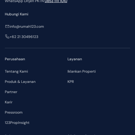
WhatsApp Ditjen PKTN
0853 1111 1010
Hubungi Kami
info@rumah123.com
+62 21 30496123
Perusahaan
Layanan
Tentang Kami
Iklankan Properti
Produk & Layanan
KPR
Partner
Karir
Pressroom
123PropInsight