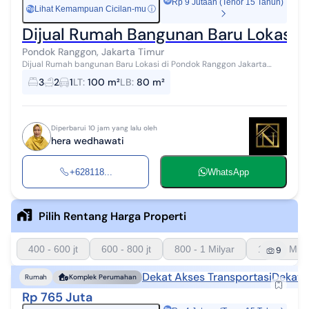
Rp 9 Jutaan (Tenor 15 Tahun)
Lihat Kemampuan Cicilan-mu
ⓘ
Rp
Dijual Rumah Bangunan Baru Lokasi 
Pondok Ranggon, Jakarta Timur
Dijual Rumah bangunan Baru Lokasi di Pondok Ranggon Jakarta
Timur - Luas tanah +- 100 M2 - Luas bangunan 80 M2 - Bangunan (2
3
2
1
LT
:
100 m²
LB
:
80 m²
Lantai) - Kamar Tid...
Diperbarui 10 jam yang lalu oleh
hera wedhawati
+628118...
WhatsApp
Pilih Rentang Harga Properti
400 - 600 jt
600 - 800 jt
800 - 1 Milyar
1 - 1.5 Mily
9
Dekat Akses Transportasi
Dekat 
Rumah
Komplek Perumahan
Rp 765 Juta