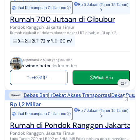
Rp 5 Jutaan (Tenor 15 Tahun)
Lihat Kemampuan Cicilan-mu
ⓘ
Rp
Rumah 700 Jutaan di Cibubur
Pondok Ranggon, Jakarta Timur
Rumah ekslusif di dalam cluster dekat LRT cibubur , Di apit 2
Gerbang tol cibubur dan jatikarya Dapatkan rumah 2 lantai yang
3
2
2
LT
:
72 m²
LB
:
60 m²
nyaman ini, dijual de...
Diperbarui 2 bulan yang lalu oleh
ewinde batee
Independen
+628197...
WhatsApp
11
Bebas Banjir
Dekat Akses Transportasi
Dekat Pusat
Rumah
Rp 1,2 Miliar
Rp 7 Jutaan (Tenor 15 Tahun)
Lihat Kemampuan Cicilan-mu
ⓘ
Rp
Rumah di Pondok Ranggon Jakarta T
Pondok Ranggon, Jakarta Timur
Luas Tanah 209 m LB 192 m SHM, IMB Pajak pbb ga ada tunggakan