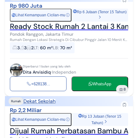
Rp 980 Juta
Rp 6 Jutaan (Tenor 15 Tahun)
Lihat Kemampuan Cicilan-mu
ⓘ
Rp
Ready Stock Rumah 2 Lantai 3 Kamar 
Pondok Ranggon, Jakarta Timur
Rumah Dengan Lokasi Strategis Di Cibubur Pinggir Jalan 10 Menit Ke
Tol Dan LRT Cibubur Menjadi Pilihan Terbaik Untuk Hunian Keluarga
3
3
2
LT
:
60 m²
LB
:
70 m²
Tercinta. Har...
Diperbarui 1 bulan yang lalu oleh
Dita Arvisidiq
Independen
+628138...
WhatsApp
8
Dekat Sekolah
Rumah
Rp 2,2 Miliar
Rp 13 Jutaan (Tenor 15
Lihat Kemampuan Cicilan-mu
ⓘ
Rp
Tahun)
Dijual Rumah Perbatasan Bambu Apu