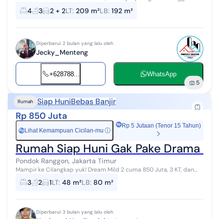
masuk mobil, dari jalan raya 10 meter Depan rumah mushola Garasi
4
3
2 + 2
LT
:
209 m²
LB
:
192 m²
Muat 4 Mobil Ruang...
Diperbarui 2 bulan yang lalu oleh
Jecky_Menteng
+628788...
WhatsApp
5
Siap Huni
Bebas Banjir
Rumah
Rp 850 Juta
Rp 5 Jutaan (Tenor 15 Tahun)
Lihat Kemampuan Cicilan-mu
ⓘ
Rp
Rumah Siap Huni Gak Pake Drama Ind
Pondok Ranggon, Jakarta Timur
Mampir ke Cilangkap yuk! Dream Mild 2 cuma 850 Juta, 3 KT, dan
unitnya SUDAH READY. Lokasi asri Jakarta Timur, akses gampang ke
3
2
1
LT
:
48 m²
LB
:
80 m²
pusat kuliner & se...
Diperbarui 3 bulan yang lalu oleh