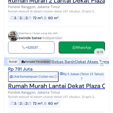
Rumah Murah 2 Lantai Dekat Plaza C
Pondok Ranggon, Jakarta Timur
Rumah ekslusif di dalam cluster dekat LRT cibubur , Di apit 2
Gerbang tol cibubur dan jatikarya Dapatkan rumah 2 lantai yang
3
2
2
LT
:
72 m²
LB
:
60 m²
nyaman ini, dijual de...
Diperbarui 1 bulan yang lalu oleh
ewinde batee
Independen
+628197...
WhatsApp
13
Bebas Banjir
Dekat Akses Transpo
Rumah
Komplek Perumahan
Rp 791 Juta
Rp 5 Jutaan (Tenor 15 Tahun)
Lihat Kemampuan Cicilan-mu
ⓘ
Rp
Rumah Murah Lantai Dekat Plaza Cib
Pondok Ranggon, Jakarta Timur
Rumah ekslusif di dalam cluster dekat LRT cibubur , Di apit 2
Gerbang tol cibubur dan jatikarya Dapatkan rumah 2 lantai yang
3
2
2
LT
:
72 m²
LB
:
60 m²
nyaman ini, dijual de...