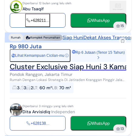
Diperbarui 12 bulan yang lalu oleh
Abu Tsaqif
+628211...
WhatsApp
15
Siap Huni
Dekat Akses Transporta
Rumah
Komplek Perumahan
Rp 980 Juta
Rp 6 Jutaan (Tenor 15 Tahun)
Lihat Kemampuan Cicilan-mu
ⓘ
Rp
Cluster Exclusive Siap Huni 3 Kamar 
Pondok Ranggon, Jakarta Timur
Rumah Dengan Lokasi Strategis Di Jatiraden Kranggan Pinggir Jalan
Jadi Pilihan Terbaik Untuk Hunian Keluarga Tercinta. Harga mulai di
3
3
2
LT
:
60 m²
LB
:
70 m²
980jt. Rumah...
Diperbarui 3 minggu yang lalu oleh
Dita Arvisidiq
Independen
+628138...
WhatsApp
13