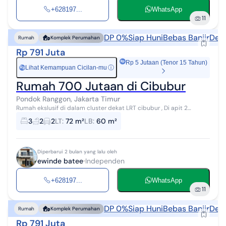
+628197...
WhatsApp
11
DP 0%
Siap Huni
Bebas Banjir
Deka
Rumah
Komplek Perumahan
Rp 791 Juta
Rp 5 Jutaan (Tenor 15 Tahun)
Lihat Kemampuan Cicilan-mu
ⓘ
Rp
Rumah 700 Jutaan di Cibubur
Pondok Ranggon, Jakarta Timur
Rumah ekslusif di dalam cluster dekat LRT cibubur , Di apit 2
Gerbang tol cibubur dan jatikarya Dapatkan rumah 2 lantai yang
3
2
2
LT
:
72 m²
LB
:
60 m²
nyaman ini, dijual de...
Diperbarui 2 bulan yang lalu oleh
ewinde batee
Independen
+628197...
WhatsApp
11
DP 0%
Siap Huni
Bebas Banjir
Deka
Rumah
Komplek Perumahan
Rp 791 Juta