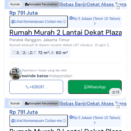
Bebas Banjir
Dekat Akses Transpo
Rumah
Komplek Perumahan
Rp 791 Juta
Rp 5 Jutaan (Tenor 15 Tahun)
Lihat Kemampuan Cicilan-mu
ⓘ
Rp
Rumah Murah 2 Lantai Dekat Plaza C
Pondok Ranggon, Jakarta Timur
Rumah ekslusif di dalam cluster dekat LRT cibubur , Di apit 2
Gerbang tol cibubur dan jatikarya Dapatkan rumah 2 lantai yang
3
2
2
LT
:
72 m²
LB
:
60 m²
nyaman ini, dijual de...
Diperbarui 1 bulan yang lalu oleh
ewinde batee
Independen
+628197...
WhatsApp
13
Bebas Banjir
Dekat Akses Transpo
Rumah
Komplek Perumahan
Rp 791 Juta
Rp 5 Jutaan (Tenor 15 Tahun)
Lihat Kemampuan Cicilan-mu
ⓘ
Rp