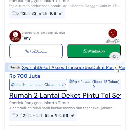
Pondok Ranggon, Jakarta Timur
Dijual rumah perbatasan bambu apus Pondok Ranggon Jaktim. LT:
83 LB: 166 Jumlah lantai: 2 KT: 5 KM: 3 Air: air tanah Listrik: 5000 VA
5
3
LT
:
83 m²
LB
:
166 m²
Legalitas: SH...
Diperbarui 8 jam yang lalu oleh
Feny
+628151...
WhatsApp
8
Syariah
Dekat Akses Transportasi
Dekat Pusat Perb
Rumah
Rp 700 Juta
Rp 4 Jutaan (Tenor 15 Tahun)
Lihat Kemampuan Cicilan-mu
ⓘ
Rp
Rumah 2 Lantai Deket Pintu Tol Setu
Pondok Ranggon, Jakarta Timur
Alhamdulillah telah hadir hunian mewah dan terjangkau jakarta
timur dengan lokasi strategis dan dikelilingi penghijauan yang
3
2
2 + 2
LT
:
52 m²
LB
:
56 m²
membuat udara sejuk, n...