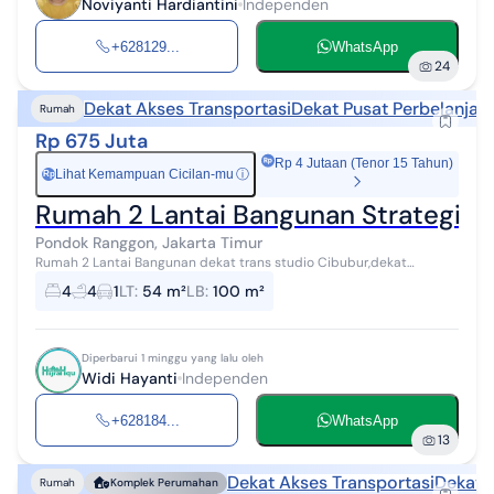
Noviyanti Hardiantini
Independen
+628129...
WhatsApp
24
Dekat Akses Transportasi
Dekat Pusat Perbelanjaa
Rumah
Rp 675 Juta
Rp 4 Jutaan (Tenor 15 Tahun)
Lihat Kemampuan Cicilan-mu
ⓘ
Rp
Rumah 2 Lantai Bangunan Strategis D
Pondok Ranggon, Jakarta Timur
Rumah 2 Lantai Bangunan dekat trans studio Cibubur,dekat
kelurahan Pondok Ranggon lokasi : Jl Serut Pondok Ranggon Jakarta
4
4
1
LT
:
54 m²
LB
:
100 m²
Timur Sekitar 70...
Diperbarui 1 minggu yang lalu oleh
Widi Hayanti
Independen
+628184...
WhatsApp
13
Dekat Akses Transportasi
Dekat 
Rumah
Komplek Perumahan