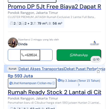
Promo DP 5Jt Free Biaya2 Dapat Ruma
Pondok Ranggon, Jakarta Timur
CLUSTER PREMIUM JATIASIH Rumah Exclusive 2 Lantai Full Bata
Merah di Jatiasih Harga mulai dari 600 Juta-an *DP 5 Jt All In, bisa
2
2
2 + 2
LT
:
79 m²
LB
:
56 m²
langsung akad *Ci...
Diperbarui 2 minggu yang lalu oleh
Dinda
+628514...
WhatsApp
10
Dekat Akses Transportasi
Dekat Pusat Perbelanjaa
Rumah
Rp 593 Juta
Rp 3 Jutaan (Tenor 15 Tahun)
Lihat Kemampuan Cicilan-mu
ⓘ
Rp
Rumah Ready Stock 2 Lantai di Cibu
Pondok Ranggon, Jakarta Timur
Perumahan baru di Cibubur harga start 593 jutaan Hunian 2 Lantai
dg lokasi strategis di Apit 3 Pintu Tol dan stasiun LRT. - 10 menit ke