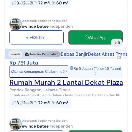
bank denah ruangan bisa custom lokasi di dekat citra grand
3
2
2
LT
:
72 m²
LB
:
60 m²
cibubur spesifikas...
Diperbarui 1 bulan yang lalu oleh
ewinde batee
Independen
+628197...
WhatsApp
9
Bebas Banjir
Dekat Akses Transpo
Rumah
Komplek Perumahan
Rp 791 Juta
Rp 5 Jutaan (Tenor 15 Tahun)
Lihat Kemampuan Cicilan-mu
ⓘ
Rp
Rumah Murah 2 Lantai Dekat Plaza C
Pondok Ranggon, Jakarta Timur
rumah murah eksklusif di dalam cluster bisa cash bertahap dan KPR
bank denah ruangan bisa custom lokasi di dekat citra grand
3
2
2
LT
:
72 m²
LB
:
60 m²
cibubur spesifikas...
Diperbarui 1 bulan yang lalu oleh
ewinde batee
Independen