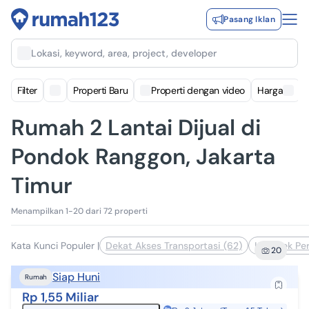
Pasang Iklan
Lokasi, keyword, area, project, developer
Filter
Properti Baru
Properti dengan video
Harga
Rumah 2 Lantai Dijual di
Pondok Ranggon, Jakarta
Timur
Menampilkan 1-20 dari 72 properti
Kata Kunci Populer
|
Dekat Akses Transportasi (62)
Komplek Pe
20
Siap Huni
Rumah
Rp 1,55 Miliar