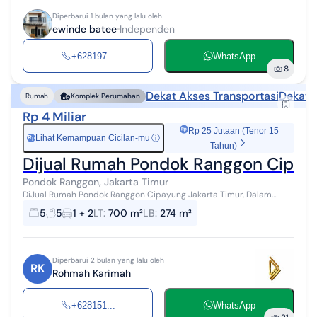
Diperbarui 1 bulan yang lalu oleh
ewinde batee
Independen
+628197...
WhatsApp
8
Dekat Akses Transportasi
Dekat 
Rumah
Komplek Perumahan
Rp 4 Miliar
Rp 25 Jutaan (Tenor 15
Lihat Kemampuan Cicilan-mu
ⓘ
Rp
Tahun)
Dijual Rumah Pondok Ranggon Cipayun
Pondok Ranggon, Jakarta Timur
DiJual Rumah Pondok Ranggon Cipayung Jakarta Timur, Dalam
Cluster Lokasi Strategis LT : 700 m2 LB : 274 m2 Jml. KT : 3 + 2 Jml.
5
5
1 + 2
LT
:
700 m²
LB
:
274 m²
KM : 4 + 1 Air : ...
Diperbarui 2 bulan yang lalu oleh
RK
Rohmah Karimah
+628151...
WhatsApp