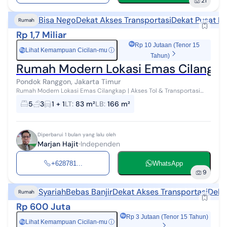
21
Bisa Nego
Dekat Akses Transportasi
Dekat Pusat Pe
Rumah
Rp 1,7 Miliar
Rp 10 Jutaan (Tenor 15
Lihat Kemampuan Cicilan-mu
ⓘ
Rp
Tahun)
Rumah Modern Lokasi Emas Cilangkap
Pondok Ranggon, Jakarta Timur
Rumah Modern Lokasi Emas Cilangkap | Akses Tol & Transportasi
Lengkap Spesifikasi Utama : - LT : 83 m2 - LB : 166 m2 (2 lt desain
5
3
1 + 1
LT
:
83 m²
LB
:
166 m²
Modern) - KT :...
Diperbarui 1 bulan yang lalu oleh
Marjan Hajit
Independen
+628781...
WhatsApp
9
Syariah
Bebas Banjir
Dekat Akses Transportasi
Dekat
Rumah
Rp 600 Juta
Rp 3 Jutaan (Tenor 15 Tahun)
Lihat Kemampuan Cicilan-mu
ⓘ
Rp