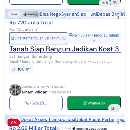
5
1
Bisa Nego
Syariah
Siap Huni
Bebas Banjir
De
Tanah
Kavling
Rp 720 Juta Total
Rp 4,5 Juta /m²
Rp 4 Jutaan (Tenor 15 Tahun)
Lihat Kemampuan Cicilan-mu
ⓘ
Rp
Tanah Siap Bangun Jadikan Kost 3 Men
Jatinangor, Sumedang
Tanah 1 lantai di Jatinangor, Sumedang. Dijual di wilayah yang
nyaman. Dengan rinciannya adalah sebagai berikut: - Sertifikat: SHM
LT
:
160 m²
- Sertifikat ...
Diperbarui 2 hari yang lalu oleh
arham wildan
Independen
+628128...
WhatsApp
15
Dekat Akses Transportasi
Dekat Pusat Perbelanjaan
Tanah
-9%
Rp 2,66 Miliar Total
Rp 2.9 M
Turun
Rp 266.9 Jutaan