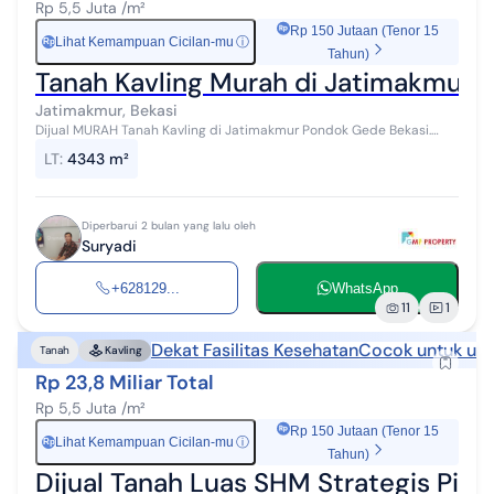
Rp 5,5 Juta /m²
Rp 150 Jutaan (Tenor 15
Lihat Kemampuan Cicilan-mu
ⓘ
Rp
Tahun)
Tanah Kavling Murah di Jatimakmur 
Jatimakmur, Bekasi
Dijual MURAH Tanah Kavling di Jatimakmur Pondok Gede Bekasi.
Hanya utk LANGSUNG PEMBELI / INVESTOR SERIUS ( TANPA
LT
:
4343 m²
PERANTARA lain ) More info hub :...
Diperbarui 2 bulan yang lalu oleh
Suryadi
+628129...
WhatsApp
11
1
Dekat Fasilitas Kesehatan
Cocok untuk us
Tanah
Kavling
Rp 23,8 Miliar Total
Rp 5,5 Juta /m²
Rp 150 Jutaan (Tenor 15
Lihat Kemampuan Cicilan-mu
ⓘ
Rp
Tahun)
Dijual Tanah Luas SHM Strategis Pin