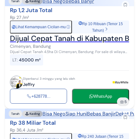
Bisa Nego
Bebas Banjir
Tanah
Kavling
Rp 1,2 Juta Total
Rp 27 /m²
Rp 10 Ribuan (Tenor 15
Lihat Kemampuan Cicilan-mu
ⓘ
Rp
Tahun)
Dijual Cepat Tanah di Kabupaten Ba
Cimenyan, Bandung
Dijual Cepat Tanah 4.5ha Di Cimenyan, Bandung. For sale di wilayah
yang asri. Dengan kategorinya adalah sebagai berikut: - Sertifikat:
LT
:
45000 m²
SHM - Ser...
Diperbarui 3 minggu yang lalu oleh
Jeffry
+628778...
WhatsApp
5
Bisa Nego
Siap Huni
Bebas Banjir
Dekat Pus
Tanah
Kavling
Rp 38 Miliar Total
Rp 36,4 Juta /m²
Rp 240 Jutaan (Tenor 15