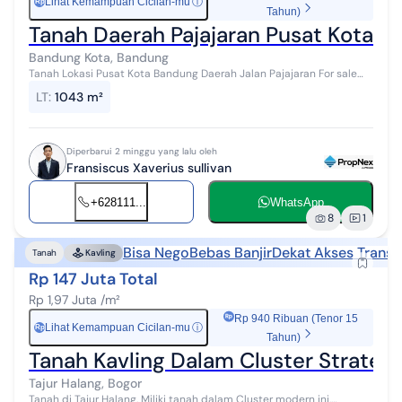
Lihat Kemampuan Cicilan-mu
ⓘ
Rp
Tahun)
Tanah Daerah Pajajaran Pusat Kota B
Bandung Kota, Bandung
Tanah Lokasi Pusat Kota Bandung Daerah Jalan Pajajaran For sale
tanah yang modern ini, dijual menawarkan lingkungan fasilitas yang
LT
:
1043 m²
lengkap, cocok...
Diperbarui 2 minggu yang lalu oleh
Fransiscus Xaverius sullivan
+628111...
WhatsApp
8
1
Bisa Nego
Bebas Banjir
Dekat Akses Transp
Tanah
Kavling
Rp 147 Juta Total
Rp 1,97 Juta /m²
Rp 940 Ribuan (Tenor 15
Lihat Kemampuan Cicilan-mu
ⓘ
Rp
Tahun)
Tanah Kavling Dalam Cluster Strategi
Tajur Halang, Bogor
Tanah di Tajur Halang. Miliki tanah dalam Cluster modern ini,