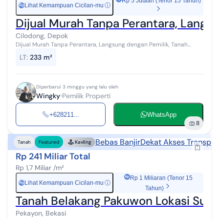
Rp 5 Jutaan (Tenor 15 Tahun)
Lihat Kemampuan Cicilan-mu
ⓘ
Rp
Dijual Murah Tanpa Perantara, Langsu
Cilodong, Depok
Dijual Murah Tanpa Perantara, Langsung dengan Pemilik, Tanah
Ngantong, Sertifikat Hak Milik (SHM). Ukuran Panjang 22 meter Lebar
LT
:
233 m²
sisi depan 10.8 m...
Diperbarui 3 minggu yang lalu oleh
Wingky
Pemilik Properti
+628211...
WhatsApp
8
Bebas Banjir
Dekat Akses Transpor
Tanah
Featured
Kavling
Rp 241 Miliar Total
Rp 1,7 Miliar /m²
Rp 1 Miliaran (Tenor 15
Lihat Kemampuan Cicilan-mu
ⓘ
Rp
Tahun)
Tanah Belakang Pakuwon Lokasi Super 
Pekayon, Bekasi