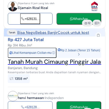
Diperbarui 8 jam yang lalu oleh
Djamain Rizal Rizal
+628131...
WhatsApp
12
1
Bisa Nego
Bebas Banjir
Cocok untuk kost
Tanah
Rp 427 Juta Total
Rp 314 Ribu /m²
Rp 2 Jutaan (Tenor 15 Tahun)
Lihat Kemampuan Cicilan-mu
ⓘ
Rp
Tanah Murah Cimaung Pinggir Jalan 
Banjaran, Bandung
Kesempatan terbatas buat Anda dapatkan tanah nyaman dengan
return investasi tinggi di Cimaung, Bandung. Tanah ini menawarkan
LT
:
1358 m²
lokasi yang strategis...
Diperbarui 1 hari yang lalu oleh
hervi hermawan
Independen
+628128...
WhatsApp