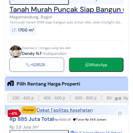
Tanah Murah Puncak Siap Bangun untu
Megamendung, Bogor
Termurah tanah SHM siap bangun pas untuk villa. view citylight dan
gunung. info survei bisa langsung hubungi ke no tertera. dijual tanpa
LT
:
1700 m²
perantara...
Diperbarui 1 minggu yang lalu oleh
Dendy N.F
Independen
+628528...
WhatsApp
Pilih Rentang Harga Properti
100 - 400 jt
400 - 600 jt
600 - 800 jt
800 - 1 Milyar
11
Dekat Fasilitas Kesehatan
Tanah
Premier
-4%
Rp 885 Juta Total
Rp 920 JT
Turun
Rp 34.6 Jutaan
Rp 3,8 Juta /m²