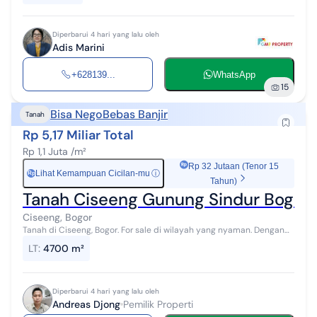
Diperbarui 4 hari yang lalu oleh
Adis Marini
+628139...
WhatsApp
15
Bisa Nego
Bebas Banjir
Tanah
Rp 5,17 Miliar Total
Rp 1,1 Juta /m²
Rp 32 Jutaan (Tenor 15
Lihat Kemampuan Cicilan-mu
ⓘ
Rp
Tahun)
Tanah Ciseeng Gunung Sindur Bogor
Ciseeng, Bogor
Tanah di Ciseeng, Bogor. For sale di wilayah yang nyaman. Dengan
rinciannya adalah sebagai berikut: - Sertifikat: SHM - Sertifikat Hak
LT
:
4700 m²
Milik Da...
Diperbarui 4 hari yang lalu oleh
Andreas Djong
Pemilik Properti