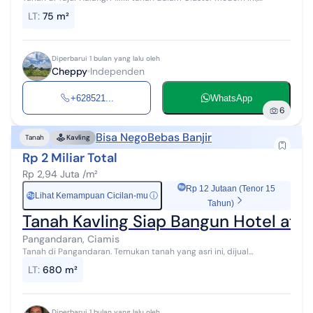
lingkungan asri dan fasilitas yang lengkap, cocok untuk Anda yang
LT
:
75 m²
menginginkan hunia...
Diperbarui 1 bulan yang lalu oleh
Cheppy
Independen
+628521...
WhatsApp
6
Bisa Nego
Bebas Banjir
Tanah
Kavling
Rp 2 Miliar Total
Rp 2,94 Juta /m²
Rp 12 Jutaan (Tenor 15
Lihat Kemampuan Cicilan-mu
ⓘ
Rp
Tahun)
Tanah Kavling Siap Bangun Hotel atau 
Pangandaran, Ciamis
Tanah di Pangandaran. Temukan tanah yang asri ini, dijual
menghadirkan lingkungan fasilitas yang lengkap, cocok untuk Anda
LT
:
680 m²
yang menginginkan temp...
Diperbarui 1 bulan yang lalu oleh