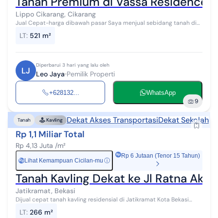
Tanah Premium di Vassa Residence (L
Lippo Cikarang, Cikarang
Jual Cepat-harga dibawah pasar Saya menjual sebidang tanah di
kawasan hunian premium Vassa Wood Residence - Lippo Cikarang,
LT
:
521 m²
dengan lingkungan yang...
Diperbarui 3 hari yang lalu oleh
LJ
Leo Jaya
Pemilik Properti
+628132...
WhatsApp
9
Dekat Akses Transportasi
Dekat Sekolah
Tanah
Kavling
Rp 1,1 Miliar Total
Rp 4,13 Juta /m²
Rp 6 Jutaan (Tenor 15 Tahun)
Lihat Kemampuan Cicilan-mu
ⓘ
Rp
Tanah Kavling Dekat ke Jl Ratna Akses
Jatikramat, Bekasi
Dijual cepat tanah kavling residensial di Jatikramat Kota Bekasi
spesifikasi sebagai berikut : Luas Tanah : 266 m² Lebar Muka : 9,5 m
LT
:
266 m²
Panjan...