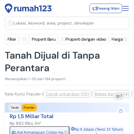
Pasang Iklan
Lokasi, keyword, area, project, developer
Filter
Properti Baru
Properti dengan video
Harga
Tanah Dijual di Tanpa
Perantara
Menampilkan 1-20 dari 184 properti
Kata Kunci Populer
|
Cocok untuk kost (131)
Bebas Banjir (114)
7
Tanah
Premier
Rp 1,5 Miliar Total
Rp 882 Ribu /m²
Rp 9 Jutaan (Tenor 15 Tahun)
Lihat Kemampuan Cicilan-mu
ⓘ
Rp