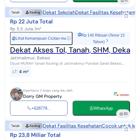
11
Dekat Sekolah
Dekat Fasilitas Kesehatan
Co
Tanah
Kavling
Rp 22 Juta Total
Rp 5,5 Juta /m²
Rp 140 Ribuan (Tenor 15
Lihat Kemampuan Cicilan-mu
ⓘ
Rp
Tahun)
Dekat Akses Tol, Tanah, SHM, Dekat Un
Jatimakmur, Bekasi
Dijual MURAH Tanah Kavling di Jatimakmur Pondok Gede Bekasi.
Hanya utk LANGSUNG PEMBELI / INVESTOR SERIUS ( TANPA
LT
:
4 m²
PERANTARA lain ) More info hub :...
Diperbarui 2 bulan yang lalu oleh
Dorry GM Property
+628779...
WhatsApp
10
Dekat Fasilitas Kesehatan
Cocok untuk kos
Tanah
Kavling
Rp 23,8 Miliar Total