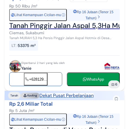
Rp 50 Ribu /m²
Rp 16 Jutaan (Tenor 15
Lihat Kemampuan Cicilan-mu
ⓘ
Rp
Tahun)
Tanah Pinggir Jalan Aspal 5,3Ha Mur
Ciemas, Sukabumi
Tanah MURAH 5,3 Ha Persis Pinggir Jalan Aspal Hotmix di Desa
Taman Jaya - Ciemas. Lokasi strategis. Kecamatan Ciemas
LT
:
53375 m²
Kabupaten Sukabumi - Jawa Bara...
Diperbarui 2 hari yang lalu oleh
Yanie
+628129...
WhatsApp
6
Dekat Pusat Perbelanjaan
Tanah
Kavling
Rp 2,6 Miliar Total
Rp 5 Juta /m²
Rp 16 Jutaan (Tenor 15
Lihat Kemampuan Cicilan-mu
ⓘ
Rp
Tahun)