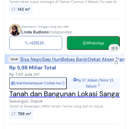
Tanah lokasi super strategis di Taman Century 2 Bekasi. For sale di
wilayah yang tenang. Dengan spesifikasinya adalah sebagai berikut:
LT
:
142 m²
- Sertif...
Diperbarui 1 minggu yang lalu oleh
Linda Budiono
Independen
+628119...
WhatsApp
3
Bisa Nego
Siap Huni
Bebas Banjir
Dekat Akses Transp
Tanah
Rp 5,98 Miliar Total
Rp 7,49 Juta /m²
Rp 37 Jutaan (Tenor 15
Lihat Kemampuan Cicilan-mu
ⓘ
Rp
Tahun)
Tanah dan Bangunan Lokasi Sangat St
Sawangan, Depok
Tanah di Sawangan. Miliki tanah 1 lantai yang asri ini, dijual
menawarkan lingkungan fasilitas yang lengkap, cocok untuk Anda
LT
:
798 m²
yang menginginkan h...