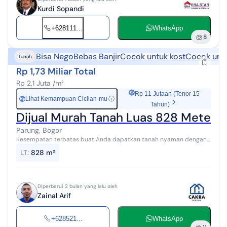
Kurdi Sopandi
+628111...
WhatsApp
8
Bisa Nego
Bebas Banjir
Cocok untuk kost
Cocok unt
Tanah
Rp 1,73 Miliar Total
Rp 2,1 Juta /m²
Rp 11 Jutaan (Tenor 15
Lihat Kemampuan Cicilan-mu
ⓘ
Rp
Tahun)
Dijual Murah Tanah Luas 828 Meter S
Parung, Bogor
Kesempatan terbatas buat Anda dapatkan tanah nyaman dengan
return investasi tinggi di Parung, Bogor. Tanah ini menawarkan
LT
:
828 m²
kelengkapan fasilitas se...
Diperbarui 2 bulan yang lalu oleh
Zainal Arif
+628521...
WhatsApp