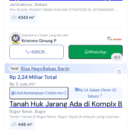
Jatimakmur, Bekasi
:fire: DIJUAL MURAH TANAH KAVLING STRATEGIS DI JATIMAKMUR -
PONDOK GEDE BEKASI :fire: Peluang emas untuk investor dan
LT
:
4343 m²
developer! Tanah kavling lua...
Diperbarui 2 bulan yang lalu oleh
Kristono Ginung P
+628128...
WhatsApp
2
Bisa Nego
Bebas Banjir
Tanah
Rp 2,24 Miliar Total
Rp 5 Juta /m²
Rp 14 Jutaan (Tenor 15
Lihat Kemampuan Cicilan-mu
ⓘ
Rp
Tahun)
Tanah Huk Jarang Ada di Komplx Bar
Bogor Barat, Bogor
Tanah 1 lantai di Bogor Barat, Bogor. Dijual di wilayah yang nyaman.
Dengan spesifikasinya adalah sebagai berikut: - Sertifikat: SHM -
LT
:
448 m²
Sertifika...