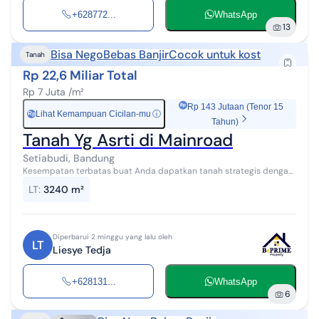
+628772...
WhatsApp
13
Bisa Nego
Bebas Banjir
Cocok untuk kost
Tanah
Rp 22,6 Miliar Total
Rp 7 Juta /m²
Rp 143 Jutaan (Tenor 15
Lihat Kemampuan Cicilan-mu
ⓘ
Rp
Tahun)
Tanah Yg Asrti di Mainroad
Setiabudi, Bandung
Kesempatan terbatas buat Anda dapatkan tanah strategis dengan
return investasi tinggi di Setiabudi, Bandung. Tanah ini menawarkan
LT
:
3240 m²
lokasi yang stra...
Diperbarui 2 minggu yang lalu oleh
LT
Liesye Tedja
+628131...
WhatsApp
6