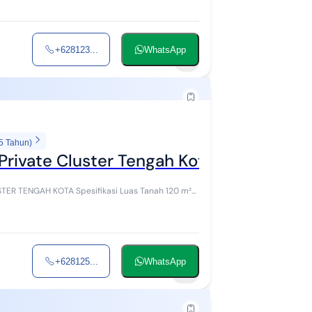
+628123...
WhatsApp
1
5 Tahun)
 Private Cluster Tengah Kota Jember
fikasi Luas Tanah 120 m²
+628125...
WhatsApp
2