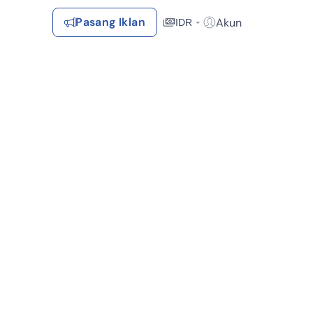
Pasang Iklan
Akun
IDR
Login / Register
Rekomendasi
Tersimpan
Daftar Properti Favorit, Hasil Pencarian, Hasil Simulasi, Artikel
Terakhir Dilihat
Properti yang dilihat sebelumnya
Kontak Rumah123
Syarat &
Hubungi
Kirim
Ketentuan
Rumah123
Feedback
Pengiklan