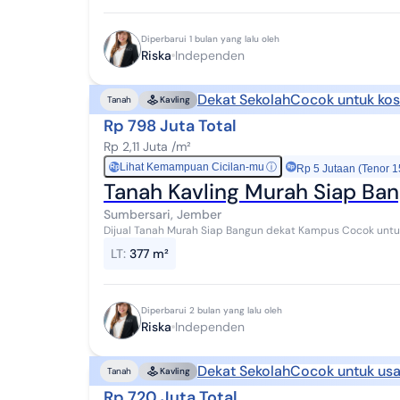
Diperbarui 1 bulan yang lalu oleh
Riska
Independen
Dekat Sekolah
Cocok untuk kos
Tanah
Kavling
Rp 798 Juta Total
Rp 2,11 Juta /m²
Lihat Kemampuan Cicilan-mu
ⓘ
Rp
Rp 5 Jutaan (Tenor 1
Tanah Kavling Murah Siap Ba
Sumbersari, Jember
Dijual Tanah Murah Siap Bangun dekat Kampus Cocok untuk Kos Kosan Lokasi Strategis
SMA 1, SMA 2, KAMPUS UNMU & KAMPUS UNEJ Cocok...
LT
:
377 m²
Diperbarui 2 bulan yang lalu oleh
Riska
Independen
Dekat Sekolah
Cocok untuk us
Tanah
Kavling
Rp 720 Juta Total