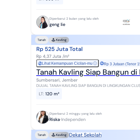
Diperbarui 2 bulan yang lalu oleh
geng lie
Tanah
Kavling
Rp 525 Juta Total
Rp 4,37 Juta /m²
Lihat Kemampuan Cicilan-mu
ⓘ
Rp
Rp 3 Jutaan (Tenor 1
Tanah Kavling Siap Bangun di
Sumbersari, Jember
DIJUAL TANAH KAVLING SIAP BANGUN DI LINGKUNGAN CLUSTER TENGAH KOTA Spesi
Dimensi 8x15 Hadap Utara dan Selatan SHM Harga:...
LT
:
120 m²
Diperbarui 2 minggu yang lalu oleh
Riska
Independen
Dekat Sekolah
Tanah
Kavling