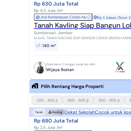
Rp 630 Juta Total
Rp 4,5 Juta /m²
Lihat Kemampuan Cicilan-mu
ⓘ
Rp
Rp 3 Jutaan (Tenor 1
Tanah Kavling Siap Bangun L
Sumbersari, Jember
DIJUAL TANAH KAVLING SIAP BANGUN LOKASI DAERAH KAMPUS COCOK UNTU
140 m² Dimensi 7x20 PPJB Harga Rp. 4,5 Juta / met...
LT
:
140 m²
Diperbarui 2 minggu yang lalu oleh
Wijaya Rostan
Pilih Rentang Harga Properti
100 - 400 jt
400 - 600 jt
600 - 800 jt
Dekat Sekolah
Cocok untuk kos
Tanah
Kavling
Rp 680 Juta Total
Rp 2,5 Juta /m²