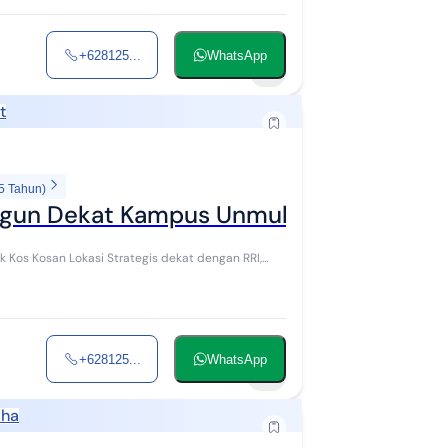
+628125...
WhatsApp
1
t
5 Tahun)
ngun Dekat Kampus Unmuh dan Unej. Co
 dekat dengan RRI,
+628125...
WhatsApp
2
aha