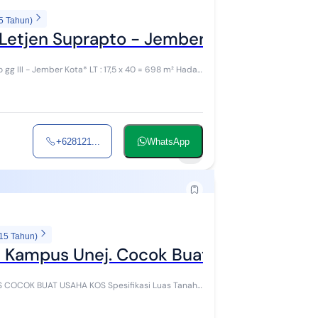
5 Tahun)
i Letjen Suprapto - Jember Kota
 LT : 17,5 x 40 = 698 m² Hadap
+628121...
WhatsApp
1
 15 Tahun)
t Kampus Unej. Cocok Buat Usaha Kos
AHA KOS Spesifikasi Luas Tanah