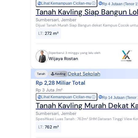
Lihat Kemampuan Cicilan-mu
ⓘ
Rp
Rp 4 Jutaan (Tenor 1
Tanah Kavling Siap Bangun L
Sumbersari, Jember
Dijual Tanah Murah Siap Bangun dekat Kampus Cocok untuk Kos Kosan Lokasi Strategis d
SMA 2, KAMPUS UNMU & KAMPUS UNEJ Cocok untu...
LT
:
272 m²
Diperbarui 3 minggu yang lalu oleh
Wijaya Rostan
Dekat Sekolah
Tanah
Kavling
Rp 2,28 Miliar Total
Rp 3 Juta /m²
Lihat Kemampuan Cicilan-mu
ⓘ
Rp
Rp 14 Jutaan (Tenor
Tanah Kavling Murah Dekat 
Sumbersari, Jember
Spesifikasi Luas Tanah : 762m² SHM Dataran Tinggi View 
Kampus UNMUH Harga : 3 juta/m
LT
:
762 m²