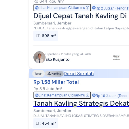
Rp 644 Ribu /m²
Lihat Kemampuan Cicilan-mu
ⓘ
Rp
Rp 2 Jutaan (Tenor 1
Dijual Cepat Tanah Kavling D
Sumbersari, Jember
*DIJUAL tanah kavling/pekarangan di Jalan Letjen Suprapto gg III - Jember Kota*
Utara SHM *Harga 450 Jt - nego sam...
LT
:
698 m²
Diperbarui 2 bulan yang lalu oleh
Eko Kusjanto
Dekat Sekolah
Tanah
Kavling
Rp 1,58 Miliar Total
Rp 3,5 Juta /m²
Lihat Kemampuan Cicilan-mu
ⓘ
Rp
Rp 10 Jutaan (Tenor
Tanah Kavling Strategis Deka
Sumbersari, Jember
DIJUAL TANAH KAVLING LOKASI STRATEGIS DAERAH KAMPUS COCOK BUAT US
454 m2 SHM Posisi Tanah Hook Hadap Selatan Bar...
LT
:
454 m²