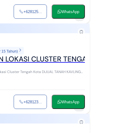
+628125...
WhatsApp
1
r 15 Tahun)
N LOKASI CLUSTER TENGAH KOTA
+628123...
WhatsApp
3