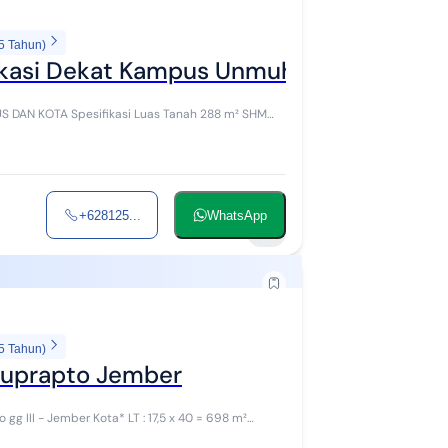
5 Tahun)
okasi Dekat Kampus Unmuh Jember. Coc
 Tanah 288 m² SHM
+628125...
WhatsApp
3
5 Tahun)
 Suprapto Jember
Kota* LT : 17,5 x 40 = 698 m²