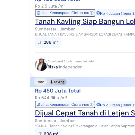
Rp 2,5 Juta /m²
Lihat Kemampuan Cicilan-mu
ⓘ
Rp
Rp 4 Jutaan (Tenor 1
Tanah Kavling Siap Bangun L
Sumbersari, Jember
DIJUAL TANAH KAVLING SIAP BANGUN LOKASI DEKAT KAMPUS DAN KOTA Spesifikasi Luas
Posisi Hook Akses mobil Harga: 2,5 juta/meter
LT
:
288 m²
Diperbarui 2 bulan yang lalu oleh
Riska
Independen
Tanah
Kavling
Rp 450 Juta Total
Rp 644 Ribu /m²
Lihat Kemampuan Cicilan-mu
ⓘ
Rp
Rp 2 Jutaan (Tenor 1
Dijual Cepat Tanah di Letjen
Sumbersari, Jember
*DIJUAL Tanah Kavling/Pekarangan di Jalan Letjen Suprapto gg III - Jember 
Hadap Utara SHM *Harga 450 Jt - nego sam...
LT
:
698 m²