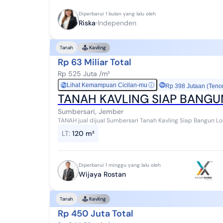
Diperbarui 1 bulan yang lalu oleh
Riska
Independen
Tanah
Kavling
Rp 63 Miliar Total
Rp 525 Juta /m²
Lihat Kemampuan Cicilan-mu
ⓘ
Rp
Rp 398 Jutaan (Teno
TANAH KAVLING SIAP BANGU
Sumbersari, Jember
TANAH jual dijual Sumbersari Tanah Kavling Siap Bangun Lokasi Cluster Tengah Kota DIJUAL TANAH KAVLING
SIAP BANGUN DI LINGKUNGAN CLUSTER TENGAH K...
LT
:
120 m²
Diperbarui 1 minggu yang lalu oleh
Wijaya Rostan
Tanah
Kavling
Rp 450 Juta Total