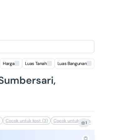
Harga
Luas Tanah
Luas Bangunan
Lokasi
 Sumbersari,
Cocok untuk kost (3)
Cocok untuk usaha (2)
1