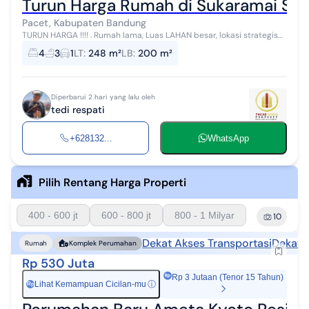
Turun Harga Rumah di Sukaramai Sor
Pacet, Kabupaten Bandung
TURUN HARGA !!!! . Rumah lama, Luas LAHAN besar, lokasi strategis
dekat dengan RSUD Kab Bandung, Dekat dengan perumahan
4
3
1
LT
:
248 m²
LB
:
200 m²
Gading Tutuka, jalan le...
Diperbarui 2 hari yang lalu oleh
tedi respati
+628132...
WhatsApp
Pilih Rentang Harga Properti
400 - 600 jt
600 - 800 jt
800 - 1 Milyar
10
Dekat Akses Transportasi
Dekat 
Rumah
Komplek Perumahan
Rp 530 Juta
Rp 3 Jutaan (Tenor 15 Tahun)
Lihat Kemampuan Cicilan-mu
ⓘ
Rp