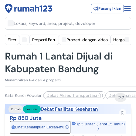
Pasang Iklan
Lokasi, keyword, area, project, developer
Filter
Properti Baru
Properti dengan video
Harga
Rumah 1 Lantai Dijual di
Kabupaten Bandung
Menampilkan 1-4 dari 4 properti
Kata Kunci Populer
|
Dekat Akses Transportasi (1)
Dekat Fasilita
7
Dekat Fasilitas Kesehatan
Rumah
Featured
Rp 850 Juta
Rp 5 Jutaan (Tenor 15 Tahun)
Lihat Kemampuan Cicilan-mu
ⓘ
Rp