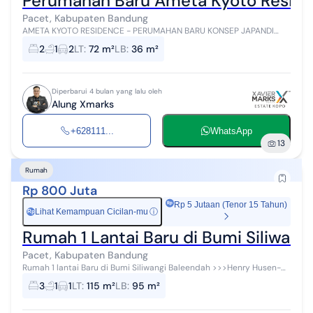
Perumahan Baru Ameta Kyoto Residen
Pacet, Kabupaten Bandung
AMETA KYOTO RESIDENCE - PERUMAHAN BARU KONSEP JAPANDI
STRATEGIS DI KOPO KATAPANG JALAN CEURI Dijual rumah baru di
2
1
2
LT
:
72 m²
LB
:
36 m²
kawasan berkembang Jalan Ceuri, ...
Diperbarui 4 bulan yang lalu oleh
Alung Xmarks
+628111...
WhatsApp
13
Rumah
Rp 800 Juta
Rp 5 Jutaan (Tenor 15 Tahun)
Lihat Kemampuan Cicilan-mu
ⓘ
Rp
Rumah 1 Lantai Baru di Bumi Siliwang
Pacet, Kabupaten Bandung
Rumah 1 lantai Baru di Bumi Siliwangi Baleendah >>>Henry Husen-
0812*2225*2070-tanyahenryaja*com<<< Informasi Property : Bumi
3
1
1
LT
:
115 m²
LB
:
95 m²
Siliwangi Lt 115 / LB...