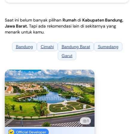
Saat ini belum banyak pilihan
Rumah
di
Kabupaten Bandung,
Jawa Barat
.
Tapi ada rekomendasi lain di sekitarnya yang
menarik untuk kamu.
Bandung
Cimahi
Bandung Barat
Sumedang
Garut
1
Official Developer