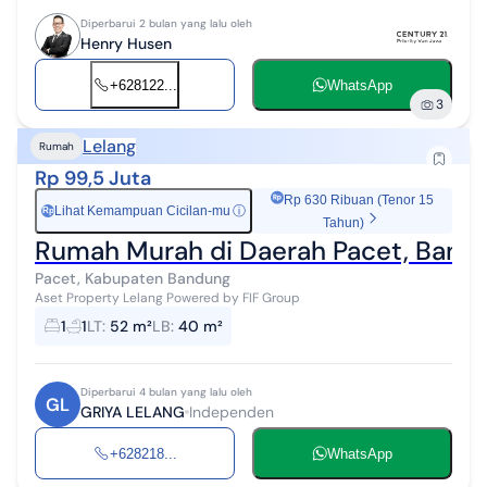
Diperbarui 2 bulan yang lalu oleh
Henry Husen
+628122...
WhatsApp
3
Lelang
Rumah
Rp 99,5 Juta
Rp 630 Ribuan (Tenor 15
Lihat Kemampuan Cicilan-mu
ⓘ
Rp
Tahun)
Rumah Murah di Daerah Pacet, Band
Pacet, Kabupaten Bandung
Aset Property Lelang Powered by FIF Group
1
1
LT
:
52 m²
LB
:
40 m²
Diperbarui 4 bulan yang lalu oleh
GL
GRIYA LELANG
Independen
+628218...
WhatsApp