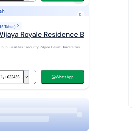
ah
 15 Tahun)
Wijaya Royale Residence Bae Kudus
huni Fasilitas : security 24jam Dekat Universitas
+622435...
WhatsApp