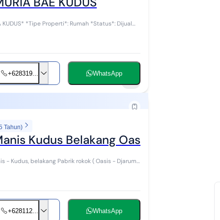
L RUMAH 3 KAMAR DI MURIA BAE KUDUS
tatus*: Dijual
+628319...
WhatsApp
4
5 Tahun)
anis Kudus Belakang Oasis Djarum
- Kudus, belakang Pabrik rokok ( Oasis - Djarum )
+628112...
WhatsApp
7