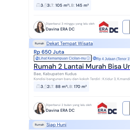
carport Fasilitas : jogging area, kol...
3
3
LT
:
105 m²
LB
:
145 m²
Diperbarui 3 minggu yang lalu oleh
Davina ERA DC
Dekat Tempat Wisata
Rumah
Rp 650 Juta
Lihat Kemampuan Cicilan-mu
ⓘ
Rp
Rp 4 Jutaan (Tenor 1
Rumah 2 Lantai Murah Bisa U
Bae, Kabupaten Kudus
Kondisi bangunan baru dan kokoh Terdiri : K.tidur 3, K.mandi 2, listrik 3500 watt, AC 2, air sumur Lebar depan 9
m panjang belakang 7,5 m Hadap...
3
2
LT
:
88 m²
LB
:
170 m²
Diperbarui 2 bulan yang lalu oleh
Davina ERA DC
Siap Huni
Rumah