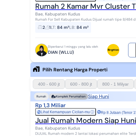
Rumah 2 Kamar Mvr Cluster T
Bae, Kabupaten Kudus
Rumah For Sell Kabupaten Kudus Dijual rumah tipe 8/484 di MVR Mountai View Residence cluster 24 jam
dekat kampus UMK dekat jarum oasis dek...
2
1
LT
:
84 m²
LB
:
84 m²
Diperbarui 1 minggu yang lalu oleh
DIAN (WLLU)
Pilih Rentang Harga Properti
400 - 600 jt
600 - 800 jt
800 - 1 Milyar
Siap Huni
Rumah
Komplek Perumahan
Rp 1,3 Miliar
Lihat Kemampuan Cicilan-mu
ⓘ
Rp
Rp 8 Jutaan (Tenor 1
Jual Rumah Modern Siap Huni
Bae, Kabupaten Kudus
DIJUAL Rumah modern 2 lantai lokasi perumahan elite Terdiri : k,tidur 2+1, k.mandi 1+2, listrik 2200 watt,