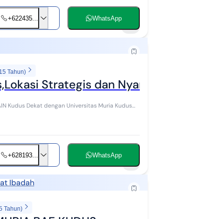
+622435...
WhatsApp
7
 15 Tahun)
s,Lokasi Strategis dan Nyaman
+628193...
WhatsApp
1
at Ibadah
5 Tahun)