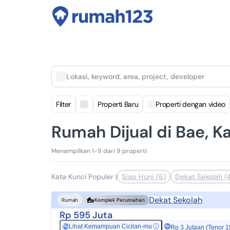
Lokasi, keyword, area, project, developer
Filter
Properti Baru
Properti dengan video
Rumah Dijual di Bae, 
Menampilkan 1-9 dari 9 properti
Kata Kunci Populer
|
Siap Huni (6)
Dekat Sekolah (
Dekat Sekolah
Rumah
Komplek Perumahan
Rp 595 Juta
Lihat Kemampuan Cicilan-mu
ⓘ
Rp
Rp 3 Jutaan (Tenor 1