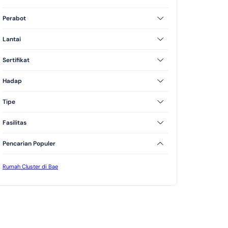
2 Kamar Tidur
3 Kamar Tidur
Perabot
Unfurnished
Lantai
1 Lantai
2 Lantai
Sertifikat
SHM
Hadap
Utara
Selatan
Tipe
Tipe 70
Fasilitas
Kolam Renang
Jogging Track
Taman
Pencarian Populer
Rumah Cluster di Bae