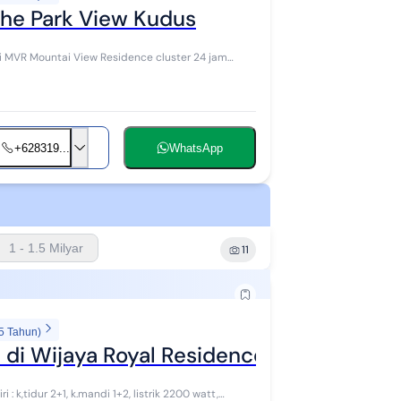
he Park View Kudus
+628319...
WhatsApp
1 - 1.5 Milyar
11
5 Tahun)
 di Wijaya Royal Residence Kudus