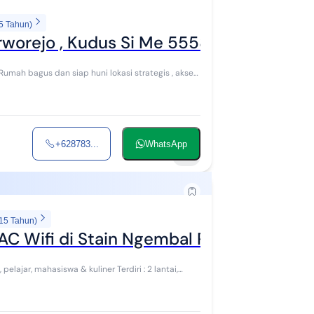
5 Tahun)
worejo , Kudus Si Me 5558
umah bagus dan siap huni lokasi strategis , akses
+628783...
WhatsApp
9
 15 Tahun)
AC Wifi di Stain Ngembal Rejo Bae Kudu