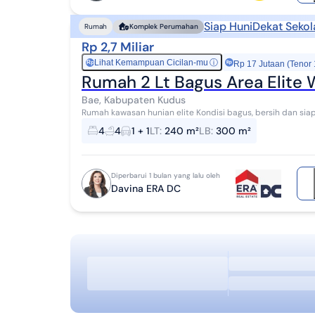
Siap Huni
Dekat Sekol
Rumah
Komplek Perumahan
Rp 2,7 Miliar
Lihat Kemampuan Cicilan-mu
ⓘ
Rp
Rp 17 Jutaan (Tenor
Rumah 2 Lt Bagus Area Elite 
Bae, Kabupaten Kudus
Rumah kawasan hunian elite Kondisi bagus, bersih dan siap 
Muria Kudus Dekat Djarum OASIS Lingkung...
4
4
1 + 1
LT
:
240 m²
LB
:
300 m²
Diperbarui 1 bulan yang lalu oleh
Davina ERA DC