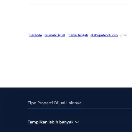
Beranda
/
Rumah Dijual
/
Jawa Tengah
/
Kabupaten Kudus
/
Bae
Tipe Properti Dijual Lainnya
Gudang Dijual di Bae
Tanah Dij
Tampilkan lebih banyak