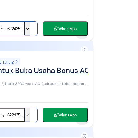
+622435...
WhatsApp
6
5 Tahun)
ntuk Buka Usaha Bonus AC di Singocand
+622435...
WhatsApp
4