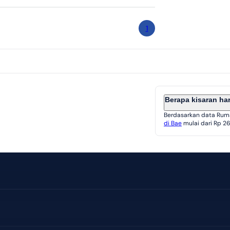
1
Berapa kisaran ha
Berdasarkan data Rum
di Bae
mulai dari Rp 260
ual di Bae