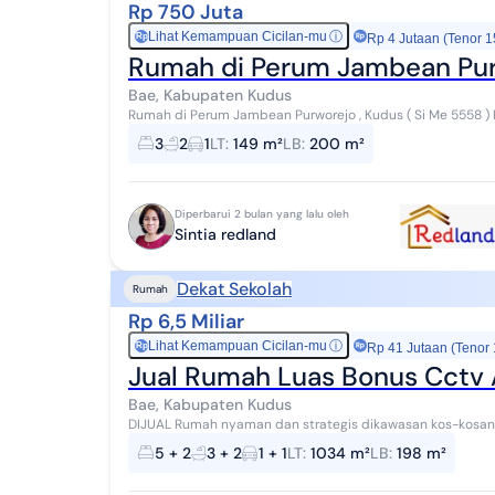
Rp 750 Juta
Lihat Kemampuan Cicilan-mu
ⓘ
Rp
Rp 4 Jutaan (Tenor 1
Rumah di Perum Jambean Pur
Bae, Kabupaten Kudus
Rumah di Perum Jambean Purworejo , Kudus ( Si Me 5558 ) R
jalan depan lebar Dekat fasilitas umum l...
3
2
1
LT
:
149 m²
LB
:
200 m²
Diperbarui 2 bulan yang lalu oleh
Sintia redland
Dekat Sekolah
Rumah
Rp 6,5 Miliar
Lihat Kemampuan Cicilan-mu
ⓘ
Rp
Rp 41 Jutaan (Tenor
Jual Rumah Luas Bonus Cctv 
Bae, Kabupaten Kudus
DIJUAL Rumah nyaman dan strategis dikawasan kos-kosan, pelajar, mahasiswa & kuliner Terdiri : 2 lantai,
k.mandi 3+2, k.tidur 5+2, listrik 900 wat...
5 + 2
3 + 2
1 + 1
LT
:
1034 m²
LB
:
198 m²