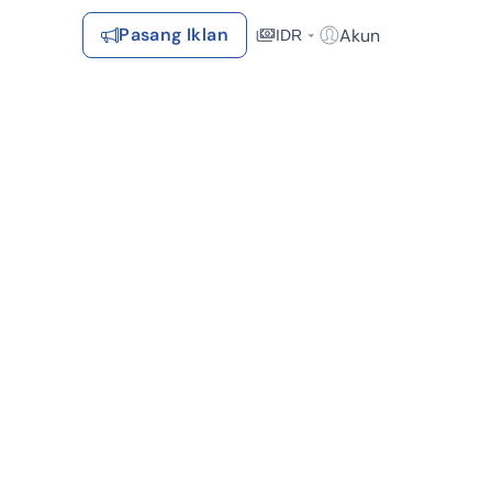
Pasang Iklan
Akun
IDR
Login / Register
Rekomendasi
Tersimpan
Daftar Properti Favorit, Hasil Pencarian, Hasil Simulasi, Artikel
Terakhir Dilihat
Properti yang dilihat sebelumnya
Kontak Rumah123
(1)
Dekat Tempat Ibadah (1)
Syarat &
Hubungi
Kirim
Ketentuan
Rumah123
Feedback
Pengiklan