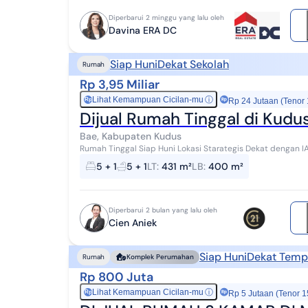
Diperbarui 2 minggu yang lalu oleh
Davina ERA DC
Siap Huni
Dekat Sekolah
Rumah
Rp 3,95 Miliar
Lihat Kemampuan Cicilan-mu
ⓘ
Rp
Rp 24 Jutaan (Tenor
Dijual Rumah Tinggal di Kudu
Bae, Kabupaten Kudus
Rumah Tinggal Siap Huni Lokasi Starategis Dekat dengan IAIN Kudus Dekat dengan Universitas Muria Kudus
#285783
5 + 1
5 + 1
LT
:
431 m²
LB
:
400 m²
Diperbarui 2 bulan yang lalu oleh
Cien Aniek
Siap Huni
Dekat Temp
Rumah
Komplek Perumahan
Rp 800 Juta
Lihat Kemampuan Cicilan-mu
ⓘ
Rp
Rp 5 Jutaan (Tenor 1