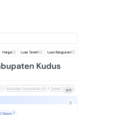
Harga
Luas Tanah
Luas Bangunan
Lokasi
Kabupaten Kudus
4)
Komplek Perumahan (4)
Dekat Tempat Wisata (1)
Bisa Nego 
9
5 Tahun)