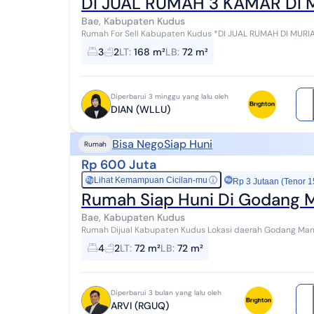
DI JUA
Bae, Kabupaten Kudus
Rumah For Sell Kabupaten Kudus *DI JUAL RUMAH DI MURIA KUDUS* *Tipe Properti*: Rumah *S
*Kondisi*: Siap PAKAI, renovasi sedikit ...
3
2
LT
:
168 m²
LB
:
72 m²
Diperbarui 3 minggu yang lalu oleh
DIAN (WLLU)
Bisa Nego
Siap Huni
Rumah
Rp 600 Juta
Lihat Kemampuan Cicilan-mu
ⓘ
Rp
Rp 3 Jutaan (Tenor 1
Rumah Siap Huni Di Godang M
Bae, Kabupaten Kudus
Rumah Dijual Kabupaten Kudus Lokasi daerah Godang Manis 
. LT/LB 72 m2 . 2 lantai . 4 kamar dan...
4
2
LT
:
72 m²
LB
:
72 m²
Diperbarui 3 bulan yang lalu oleh
ARVI (RGUQ)