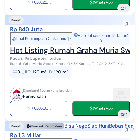
+628122...
WhatsApp
11
Rumah
Rp 840 Juta
Rp 5 Jutaan (Tenor 15 Tahun)
Lihat Kemampuan Cicilan-mu
ⓘ
Rp
Hot Listing Rumah Graha Muria Swas
Kudus, Kabupaten Kudus
Rumah Grha Muria Swasti Kirana GMSK Kudus LT 120m2, 3KT, 1KM,
Listrik 2200w, Air PDAM
3
1
LT
:
120 m²
LB
:
120 m²
Diperbarui 1 bulan yang lalu oleh
Fenny satri
+628510...
WhatsApp
5
Bisa Nego
Siap Huni
Bebas Banjir
Rumah
Komplek Perumahan
Rp 1,3 Miliar