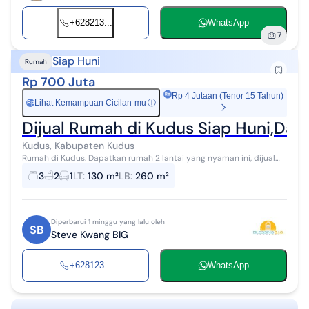
+628213...
WhatsApp
7
Siap Huni
Rumah
Rp 700 Juta
Rp 4 Jutaan (Tenor 15 Tahun)
Lihat Kemampuan Cicilan-mu
ⓘ
Rp
Dijual Rumah di Kudus Siap Huni,Da
Kudus, Kabupaten Kudus
Rumah di Kudus. Dapatkan rumah 2 lantai yang nyaman ini, dijual
dengan pemandangan indah yang menambah nilai estetika di
3
2
1
LT
:
130 m²
LB
:
260 m²
lingkungan hunian. Rumah...
Diperbarui 1 minggu yang lalu oleh
SB
Steve Kwang BIG
+628123...
WhatsApp