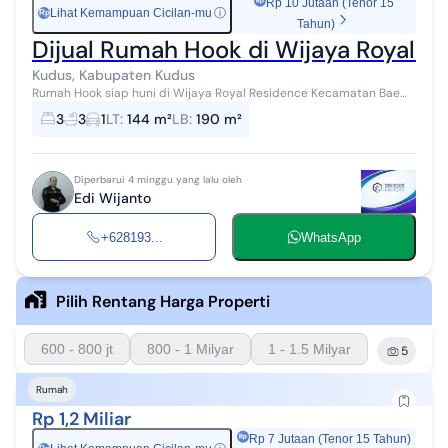
Rp 10 Jutaan (Tenor 15
Lihat Kemampuan Cicilan-mu
ⓘ
Rp
Tahun)
Dijual Rumah Hook di Wijaya Royal 
Kudus, Kabupaten Kudus
Rumah Hook siap huni di Wijaya Royal Residence Kecamatan Bae
Kabupaten Kudus - LT 144 m2 ( 12 x 12 ) - LB 190 m2 - KT 3+1 - KM 3 -
3
3
1
LT
:
144 m²
LB
:
190 m²
Hadap Utara...
Diperbarui 4 minggu yang lalu oleh
Edi Wijanto
+628193...
WhatsApp
Pilih Rentang Harga Properti
600 - 800 jt
800 - 1 Milyar
1 - 1.5 Milyar
5
Rumah
Rp 1,2 Miliar
Rp 7 Jutaan (Tenor 15 Tahun)