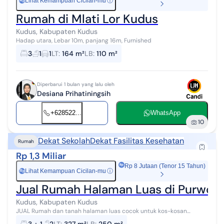
Lihat Kemampuan Cicilan-mu
ⓘ
Rp
Rumah di Mlati Lor Kudus
Kudus, Kabupaten Kudus
Hadap utara, Lebar 10m, panjang 16m, Furnished
3
1
1
LT
:
164 m²
LB
:
110 m²
Diperbarui 1 bulan yang lalu oleh
Desiana Prihatiningsih
+628522...
WhatsApp
10
Dekat Sekolah
Dekat Fasilitas Kesehatan
Rumah
Rp 1,3 Miliar
Rp 8 Jutaan (Tenor 15 Tahun)
Lihat Kemampuan Cicilan-mu
ⓘ
Rp
Jual Rumah Halaman Luas di Purwosar
Kudus, Kabupaten Kudus
JUAL Rumah dan tanah halaman luas cocok untuk kos-kosan
Halaman sudah di pasang paving block Terdiri : k.tidur 3+1, k.mandi
3 + 1
2
LT
:
327 m²
LB
:
250 m²