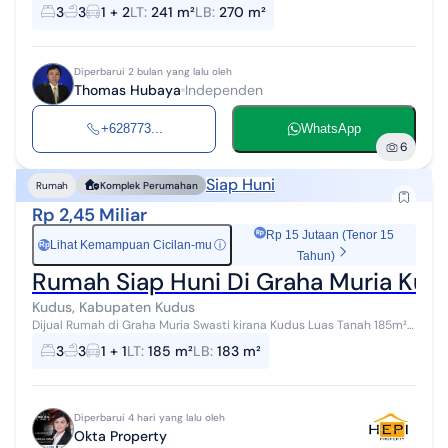
241/270 SHM KT/KM : 3/3 Taman Samping, Teras, Garasi Listrik : 2200
3
3
1 + 2
LT
:
241 m²
LB
:
270 m²
watt Lokasi dekat...
Diperbarui 2 bulan yang lalu oleh
Thomas Hubaya
Independen
+628773...
WhatsApp
6
Siap Huni
Rumah
Komplek Perumahan
Rp 2,45 Miliar
Rp 15 Jutaan (Tenor 15
Lihat Kemampuan Cicilan-mu
ⓘ
Rp
Tahun)
Rumah Siap Huni Di Graha Muria Kud
Kudus, Kabupaten Kudus
Dijual Rumah di Graha Muria Swasti kirana Kudus Luas Tanah 185m²
Luas Bangunan 183m² Lebar 12 Panjang 15 Kamar Tidur 3+1 Kamar
3
3
1 + 1
LT
:
185 m²
LB
:
183 m²
Mandi 3 Listrik 2...
Diperbarui 4 hari yang lalu oleh
Okta Property