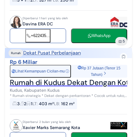
2, listrik 900 watt,...
Diperbarui 1 hari yang lalu oleh
Davina ERA DC
+622435...
WhatsApp
5
Dekat Pusat Perbelanjaan
Rumah
Rp 6 Miliar
Rp 37 Jutaan (Tenor 15
Lihat Kemampuan Cicilan-mu
ⓘ
Rp
Tahun)
Rumah di Kudus Dekat Dengan Kota
Kudus, Kabupaten Kudus
* Rumah strategis * Dekat dengan perkantoran * Cocok untuk ruko,
kantor, Alfamart/ Indomaret, kios, kos-kosan, rumah tinggal * Garasi
3
2
1
LT
:
403 m²
LB
:
162 m²
dan ca...
Diperbarui 2 bulan yang lalu oleh
Xavier Marks Semarang Kota