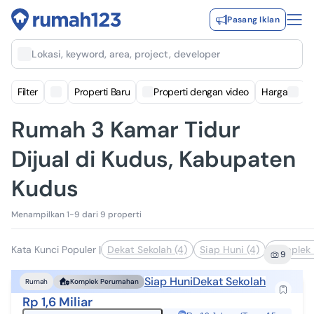
Pasang Iklan
Lokasi, keyword, area, project, developer
Filter
Properti Baru
Properti dengan video
Harga
Rumah 3 Kamar Tidur
Dijual di Kudus, Kabupaten
Kudus
Menampilkan 1-9 dari 9 properti
Kata Kunci Populer
|
Dekat Sekolah (4)
Siap Huni (4)
Komplek 
9
Siap Huni
Dekat Sekolah
Rumah
Komplek Perumahan
Rp 1,6 Miliar