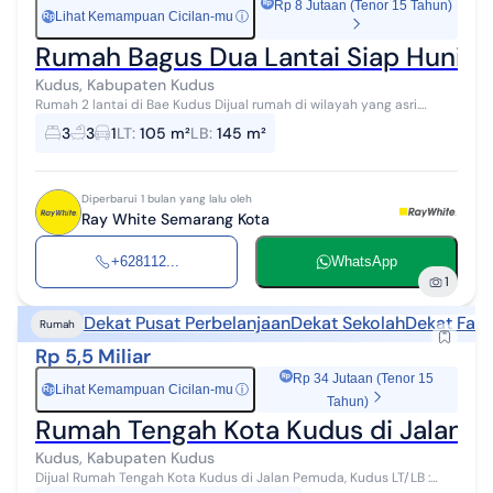
Rp 8 Jutaan (Tenor 15 Tahun)
Lihat Kemampuan Cicilan-mu
ⓘ
Rp
Rumah Bagus Dua Lantai Siap Huni d
Kudus, Kabupaten Kudus
Rumah 2 lantai di Bae Kudus Dijual rumah di wilayah yang asri.
Properti 2 lantai ini berada di lingkungan strategis. Kategorinya
3
3
1
LT
:
105 m²
LB
:
145 m²
adalah sebagai b...
Diperbarui 1 bulan yang lalu oleh
Ray White Semarang Kota
+628112...
WhatsApp
1
Dekat Pusat Perbelanjaan
Dekat Sekolah
Dekat Fasi
Rumah
Rp 5,5 Miliar
Rp 34 Jutaan (Tenor 15
Lihat Kemampuan Cicilan-mu
ⓘ
Rp
Tahun)
Rumah Tengah Kota Kudus di Jalan 
Kudus, Kabupaten Kudus
Dijual Rumah Tengah Kota Kudus di Jalan Pemuda, Kudus LT/LB :