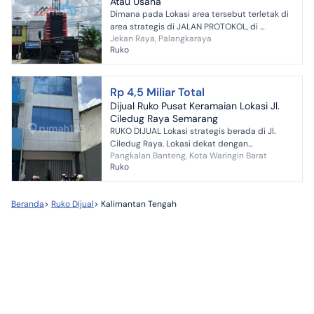
Atau Usaha
Dimana pada Lokasi area tersebut terletak di
area strategis di JALAN PROTOKOL, di
Jekan Raya, Palangkaraya
tengah-tengah Kota Palangkaraya, yang mana
Ruko
berdiri diatas bangu...
Rp 4,5 Miliar Total
Dijual Ruko Pusat Keramaian Lokasi Jl.
Ciledug Raya Semarang
RUKO DIJUAL Lokasi strategis berada di Jl.
Ciledug Raya. Lokasi dekat dengan
Pangkalan Banteng, Kota Waringin Barat
transportasi umum, supermarket, pertokoan,
Ruko
tempat makan, minimarket. ...
Beranda
>
Ruko Dijual
>
Kalimantan Tengah