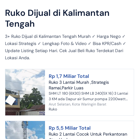
Ruko Dijual di Kalimantan
Tengah
3+ Ruko Dijual di Kalimantan Tengah Murah ✓ Harga Nego ✓
Lokasi Strategis ✓ Lengkap Foto & Video ✓ Bisa KPR/Cash ✓
Update Listing Setiap Hari. Cek Jual Beli Ruko Terdekat Dari
Lokasi Anda.
Rp 1,7 Miliar Total
Ruko 3 Lantai Murah ,Strategis
Ramai,Parkir Luas
SHM LT 180 (6X30) SHM LB 240(5X 16) 3 Lantai
3 KM ada Dapur air Sumur pompa 2200watt
Arut Selatan, Kota Waringin Barat
parkir luas Lokasi Bisnis dkt SPBU turun hrg
Ruko
dari 1.8 M jadi ...
Rp 5,5 Miliar Total
Ruko 2 Lantai Cocok Untuk Perkantoran