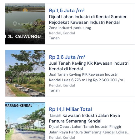
Rp 1,5 Juta /m²
Dijual Lahan Industri di Kendal Sumber
Rejodekat Kawasan Industri Kendal
Zona industri, perlu urug
Kendal, Kendal
Tanah
Rp 2,6 Juta /m²
Jual Tanah Kavling Kik Kawasan Industri
Kendal di Kendal
Jual Tanah Kavling KIK Kawasan Industri
Kendal Luas 6.276 m Hrg Rp 2.600.000 /m
Kendal, Kendal
Lokasi strategis , di jalan raya utama
Tanah
Rp 14,1 Miliar Total
Tanah Kawasan Industri Jalan Raya
Pantura Semarang Kendal
Dijual Cepat Lahan Tanah Industri Pinggir
Jalan Raya Pantura Semarang Kendal. Lokasi
Kendal, Kendal
bagus cocok untuk dibangun Mini Pabrik