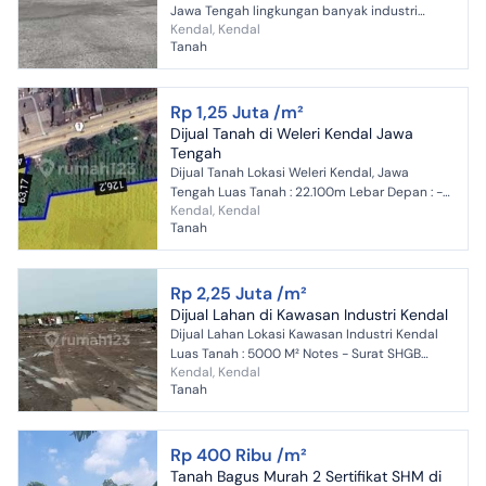
Jawa Tengah lingkungan banyak industri
Kendal, Kendal
sekitarnya belakang tanah adalah laut sangat
Tanah
cocok buat jeti ata...
Rp 1,25 Juta /m²
Dijual Tanah di Weleri Kendal Jawa
Tengah
Dijual Tanah Lokasi Weleri Kendal, Jawa
Tengah Luas Tanah : 22.100m Lebar Depan : -
Kendal, Kendal
+40m Panjang Kedalam : -+110m Legalitas ...
Tanah
Rp 2,25 Juta /m²
Dijual Lahan di Kawasan Industri Kendal
Dijual Lahan Lokasi Kawasan Industri Kendal
Luas Tanah : 5000 M² Notes - Surat SHGB
Kendal, Kendal
sampai tahun 2045 - Lahan sudah di pagar
Tanah
keliling Harga J...
Rp 400 Ribu /m²
Tanah Bagus Murah 2 Sertifikat SHM di