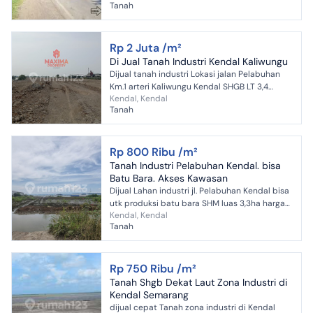
Tanah
Produksi Cocok Untuk Di...
Rp 2 Juta /m²
Di Jual Tanah Industri Kendal Kaliwungu
Dijual tanah industri Lokasi jalan Pelabuhan
Km.1 arteri Kaliwungu Kendal SHGB LT 3,4
Kendal, Kendal
hektar Sudah urug Harga 2 juta/meter
Tanah
Rp 800 Ribu /m²
Tanah Industri Pelabuhan Kendal. bisa
Batu Bara. Akses Kawasan
Dijual Lahan industri jl. Pelabuhan Kendal bisa
utk produksi batu bara SHM luas 3,3ha harga
Kendal, Kendal
800rb/m
Tanah
Rp 750 Ribu /m²
Tanah Shgb Dekat Laut Zona Industri di
Kendal Semarang
dijual cepat Tanah zona industri di Kendal