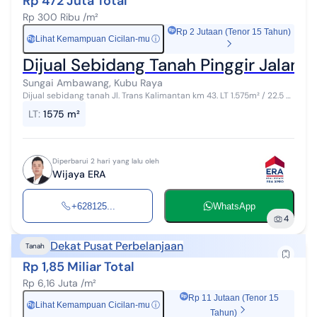
Rp 472 Juta Total
Rp 300 Ribu /m²
Rp 2 Jutaan (Tenor 15 Tahun)
Lihat Kemampuan Cicilan-mu
ⓘ
Rp
Dijual Sebidang Tanah Pinggir Jalan 
Sungai Ambawang, Kubu Raya
Dijual sebidang tanah Jl. Trans Kalimantan km 43. LT 1.575m² / 22.5 x
65 Lokasi strategis di jalur utama antar provinsi dan antar negara.
LT
:
1575 m²
Cocok...
Diperbarui 2 hari yang lalu oleh
Wijaya ERA
+628125...
WhatsApp
4
Dekat Pusat Perbelanjaan
Tanah
Rp 1,85 Miliar Total
Rp 6,16 Juta /m²
Rp 11 Jutaan (Tenor 15
Lihat Kemampuan Cicilan-mu
ⓘ
Rp
Tahun)