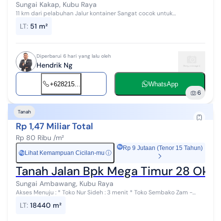
Sungai Kakap, Kubu Raya
11 km dari pelabuhan Jalur kontainer Sangat cocok untuk
pergudangan #268069
LT
:
51 m²
Diperbarui 6 hari yang lalu oleh
Hendrik Ng
+628215...
WhatsApp
6
Tanah
Rp 1,47 Miliar Total
Rp 80 Ribu /m²
Rp 9 Jutaan (Tenor 15 Tahun)
Lihat Kemampuan Cicilan-mu
ⓘ
Rp
Tanah Jalan Bpk Mega Timur 28 Okto
Sungai Ambawang, Kubu Raya
Akses Menuju : * Toko Nur Sideh : 3 menit * Toko Sembako Zam -
Zam : 4 menit SPESIFIKASI : * Luas Tanah : - / + 130 x 140 m² * Luas
LT
:
18440 m²
Tanah Global ...