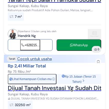
Sungai Kakap, Kubu Raya
Kebunnya sudah Produktif Ada Pohon Durian, Matoa, langsat,
Nangka, Cempedak dll siap panen. Lokasi Tepi Jalan Raya Pramuka
LT
:
7 m²
Mudah di Jangkau krn had...
Diperbarui 3 bulan yang lalu oleh
Hendrik Ng
+628215...
WhatsApp
5
Cocok untuk usaha
Tanah
Rp 2,41 Miliar Total
Rp 75 Ribu /m²
Rp 15 Jutaan (Tenor 15
Lihat Kemampuan Cicilan-mu
ⓘ
Rp
Tahun)
Dijual Tanah Investasi Yg Sudah Ditan
Sungai Kakap, Kubu Raya
⛳ DIJUAL TANAH INVESTASI YG SUDAH DITANAM POHON LANGSAT,
DURIAN, DAN MANGGIS⛳ ✨ dijual tanah investasi seluas 32.250m2,
LT
:
32250 m²
cocok untuk investas...