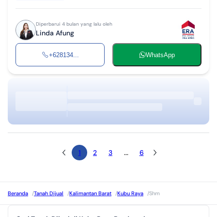
Diperbarui 4 bulan yang lalu oleh
Linda Afung
+628134...
WhatsApp
1
2
3
...
6
Beranda
/
Tanah Dijual
/
Kalimantan Barat
/
Kubu Raya
/
Shm