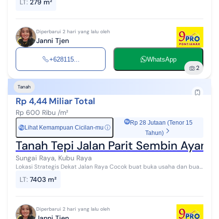
LT
:
279 m²
Diperbarui 2 hari yang lalu oleh
Janni Tjen
+628115...
WhatsApp
2
Tanah
Rp 4,44 Miliar Total
Rp 600 Ribu /m²
Rp 28 Jutaan (Tenor 15
Lihat Kemampuan Cicilan-mu
ⓘ
Rp
Tahun)
Tanah Tepi Jalan Parit Sembin Ayani 
Sungai Raya, Kubu Raya
Lokasi Strategis Dekat Jalan Raya Cocok buat buka usaha dan buat
bangun rumah
LT
:
7403 m²
Diperbarui 2 hari yang lalu oleh
Janni Tjen