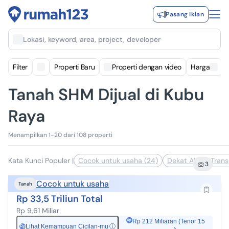
Pasang Iklan
Lokasi, keyword, area, project, developer
Filter
Properti Baru
Properti dengan video
Harga
Tanah SHM Dijual di Kubu
Raya
Menampilkan 1-20 dari 108 properti
Kata Kunci Populer
|
Cocok untuk usaha (24)
Dekat Akses Trans
3
Cocok untuk usaha
Tanah
Rp 33,5 Triliun Total
Rp 9,61 Miliar
Rp 212 Miliaran (Tenor 15
Lihat Kemampuan Cicilan-mu
ⓘ
Rp