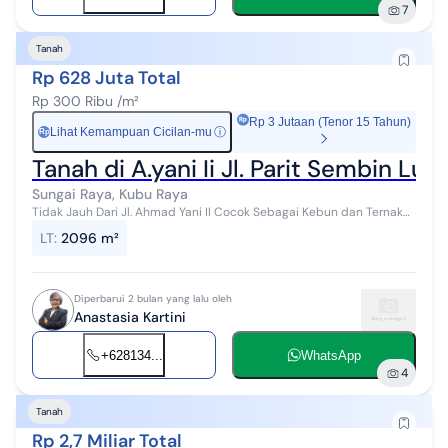
7
Tanah
Rp 628 Juta Total
Rp 300 Ribu /m²
Rp 3 Jutaan (Tenor 15 Tahun)
Lihat Kemampuan Cicilan-mu
ⓘ
Rp
Tanah di A.yani Ii Jl. Parit Sembin Lu
Sungai Raya, Kubu Raya
Tidak Jauh Dari Jl. Ahmad Yani II Cocok Sebagai Kebun dan Ternak
Suasana Astri #290251
LT
:
2096 m²
Diperbarui 2 bulan yang lalu oleh
Anastasia Kartini
+628134...
WhatsApp
4
Tanah
Rp 2,7 Miliar Total