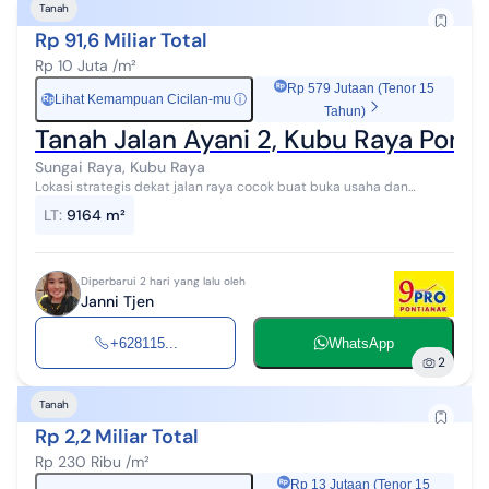
Tanah
Rp 91,6 Miliar Total
Rp 10 Juta /m²
Rp 579 Jutaan (Tenor 15
Lihat Kemampuan Cicilan-mu
ⓘ
Rp
Tahun)
Tanah Jalan Ayani 2, Kubu Raya Ponti
Sungai Raya, Kubu Raya
Lokasi strategis dekat jalan raya cocok buat buka usaha dan
bangun rumah
LT
:
9164 m²
Diperbarui 2 hari yang lalu oleh
Janni Tjen
+628115...
WhatsApp
2
Tanah
Rp 2,2 Miliar Total
Rp 230 Ribu /m²
Rp 13 Jutaan (Tenor 15