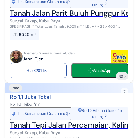
Lihat Kemampuan Cicilan-mu
ⓘ
Rp
Tahun)
Tanah Jalan Parit Buluh Punggur Keci
Sungai Kakap, Kubu Raya
SPESIFIKASI : * Total Luas Tanah : 9.525 m² * LB : + / - 23 x 405 *
Harga : Rp. 231 Ribu / M² * SHM
LT
:
9525 m²
Diperbarui 2 minggu yang lalu oleh
Janni Tjen
+628115...
WhatsApp
3
Tanah
Rp 1,1 Juta Total
Rp 1,61 Ribu /m²
Rp 10 Ribuan (Tenor 15
Lihat Kemampuan Cicilan-mu
ⓘ
Rp
Tahun)
Tanah Tepi Jalan Perdamaian, Kalimas
Sungai Kakap, Kubu Raya