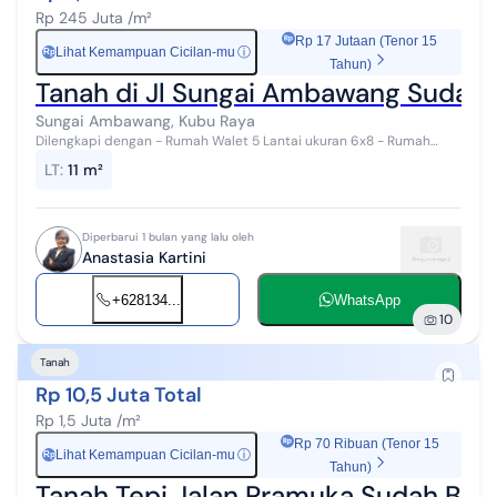
Rp 245 Juta /m²
Rp 17 Jutaan (Tenor 15
Lihat Kemampuan Cicilan-mu
ⓘ
Rp
Tahun)
Tanah di Jl Sungai Ambawang Sudah
Sungai Ambawang, Kubu Raya
Dilengkapi dengan - Rumah Walet 5 Lantai ukuran 6x8 - Rumah
Tinggal 1,5 Lantai type 60, KM 2 dan KT 2 - Pagar Keliling - Bisa
LT
:
11 m²
Masuk Mobil #285030
Diperbarui 1 bulan yang lalu oleh
Anastasia Kartini
+628134...
WhatsApp
10
Tanah
Rp 10,5 Juta Total
Rp 1,5 Juta /m²
Rp 70 Ribuan (Tenor 15
Lihat Kemampuan Cicilan-mu
ⓘ
Rp
Tahun)
Tanah Tepi Jalan Pramuka Sudah Bon