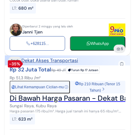
Cocok buat buka usaha dan buat rumah
LT
:
680 m²
Diperbarui 2 minggu yang lalu oleh
Janni Tjen
+628115...
WhatsApp
5
Dekat Akses Transportasi
Tanah
-35%
Rp 32 Juta Total
Rp 49 JT
Turun
Rp 17 Jutaan
Rp 51,3 Ribu /m²
Rp 210 Ribuan (Tenor 15
Lihat Kemampuan Cicilan-mu
ⓘ
Rp
Tahun)
Di Bawah Harga Pasaran - Dekat Ban
Sungai Raya, Kubu Raya
Harga pasaran 175 ribu/m². Harga jual tanah ini hanya 65 ribu/m².
Luas 15 x 42,5 = 623 m². Dekat Bandara Supadio. Kab Kubu Raya. Kec
LT
:
623 m²
Sungai Ra...