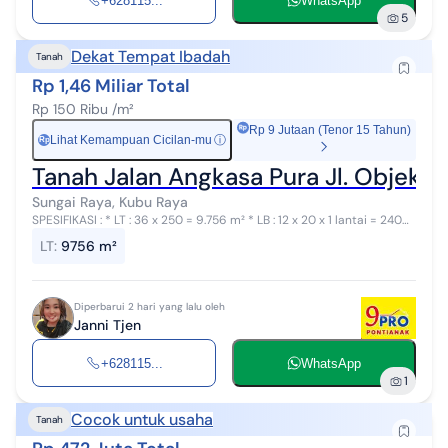
+628115...
WhatsApp
5
Dekat Tempat Ibadah
Tanah
Rp 1,46 Miliar Total
Rp 150 Ribu /m²
Rp 9 Jutaan (Tenor 15 Tahun)
Lihat Kemampuan Cicilan-mu
ⓘ
Rp
Tanah Jalan Angkasa Pura Jl. Objek 
Sungai Raya, Kubu Raya
SPESIFIKASI : * LT : 36 x 250 = 9.756 m² * LB : 12 x 20 x 1 lantai = 240
m² * KT : 3 * WC : 2 * Carport : 3 * Harga Global : Rp. 1.470 M *
LT
:
9756 m²
Mushol...
Diperbarui 2 hari yang lalu oleh
Janni Tjen
+628115...
WhatsApp
1
Cocok untuk usaha
Tanah