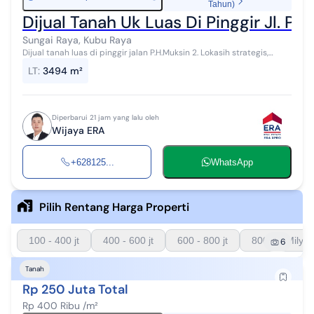
Tahun)
Dijual Tanah Uk Luas Di Pinggir Jl. P. 
Sungai Raya, Kubu Raya
Dijual tanah luas di pinggir jalan P.H.Muksin 2. Lokasih strategis,
cocok untuk pemakaian seperti kantor dan gudang, bangunan
LT
:
3494 m²
usaha, ritel dll. ...
Diperbarui 21 jam yang lalu oleh
Wijaya ERA
+628125...
WhatsApp
Pilih Rentang Harga Properti
100 - 400 jt
400 - 600 jt
600 - 800 jt
800 - 1 Milyar
6
Tanah
Rp 250 Juta Total
Rp 400 Ribu /m²