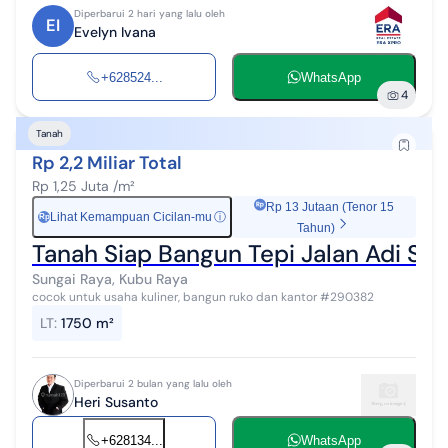
Diperbarui 2 hari yang lalu oleh
EI
Evelyn Ivana
+628524...
WhatsApp
4
Tanah
Rp 2,2 Miliar Total
Rp 1,25 Juta /m²
Rp 13 Jutaan (Tenor 15
Lihat Kemampuan Cicilan-mu
ⓘ
Rp
Tahun)
Tanah Siap Bangun Tepi Jalan Adi Su
Sungai Raya, Kubu Raya
cocok untuk usaha kuliner, bangun ruko dan kantor #290382
LT
:
1750 m²
Diperbarui 2 bulan yang lalu oleh
Heri Susanto
+628134...
WhatsApp