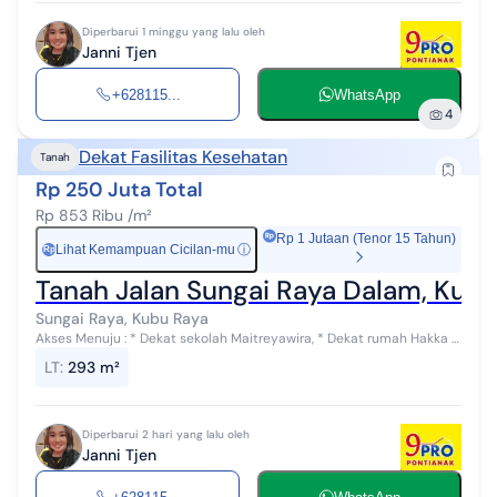
Diperbarui 1 minggu yang lalu oleh
Janni Tjen
+628115...
WhatsApp
4
Dekat Fasilitas Kesehatan
Tanah
Rp 250 Juta Total
Rp 853 Ribu /m²
Rp 1 Jutaan (Tenor 15 Tahun)
Lihat Kemampuan Cicilan-mu
ⓘ
Rp
Tanah Jalan Sungai Raya Dalam, Kubu
Sungai Raya, Kubu Raya
Akses Menuju : * Dekat sekolah Maitreyawira, * Dekat rumah Hakka *
Dekat sekolah Gembala baik * Dekat sekolah Kanaan * Dekat
LT
:
293 m²
berbagai kuliner * ...
Diperbarui 2 hari yang lalu oleh
Janni Tjen