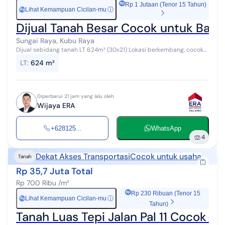
Rp 1 Jutaan (Tenor 15 Tahun)
Lihat Kemampuan Cicilan-mu
ⓘ
Rp
Dijual Tanah Besar Cocok untuk Ban
Sungai Raya, Kubu Raya
Dijual sebidang tanah LT 624m² (30x21) Lokasi berkembang, cocok
untuk bangun rumah. Sertifikat hak milik.
LT
:
624 m²
Diperbarui 21 jam yang lalu oleh
Wijaya ERA
+628125...
WhatsApp
4
Dekat Akses Transportasi
Cocok untuk usaha
Tanah
Rp 35,7 Juta Total
Rp 700 Ribu /m²
Rp 230 Ribuan (Tenor 15
Lihat Kemampuan Cicilan-mu
ⓘ
Rp
Tahun)
Tanah Luas Tepi Jalan Pal 11 Cocok 