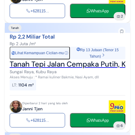
+628115...
WhatsApp
2
Tanah
Rp 2,2 Miliar Total
Rp 2 Juta /m²
Rp 13 Jutaan (Tenor 15
Lihat Kemampuan Cicilan-mu
ⓘ
Rp
Tahun)
Tanah Tepi Jalan Cempaka Putih, Kub
Sungai Raya, Kubu Raya
Akses Menuju : * Ramai kuliner Bakmie, Nasi Ayam, dll
LT
:
1104 m²
Diperbarui 2 hari yang lalu oleh
Janni Tjen
+628115...
WhatsApp
6