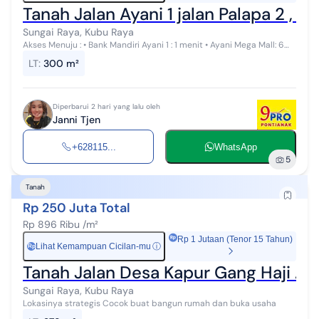
Tanah Jalan Ayani 1 jalan Palapa 2 , K
Sungai Raya, Kubu Raya
Akses Menuju : • Bank Mandiri Ayani 1 : 1 menit • Ayani Mega Mall: 6
menit • Astra Motor Ayani : 1 menit
LT
:
300 m²
Diperbarui 2 hari yang lalu oleh
Janni Tjen
+628115...
WhatsApp
5
Tanah
Rp 250 Juta Total
Rp 896 Ribu /m²
Rp 1 Jutaan (Tenor 15 Tahun)
Lihat Kemampuan Cicilan-mu
ⓘ
Rp
Tanah Jalan Desa Kapur Gang Haji Al
Sungai Raya, Kubu Raya
Lokasinya strategis Cocok buat bangun rumah dan buka usaha