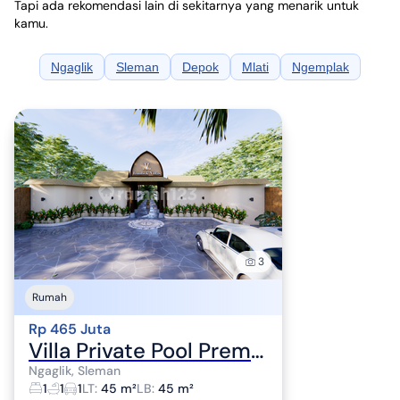
Tapi ada rekomendasi lain di sekitarnya yang menarik untuk
kamu.
Ngaglik
Sleman
Depok
Mlati
Ngemplak
3
Rumah
Rp 465 Juta
Villa Private Pool Premium Fasilitas Eksklusif Padel dan Gym Cafe
Ngaglik, Sleman
1
1
1
LT
:
45 m²
LB
:
45 m²