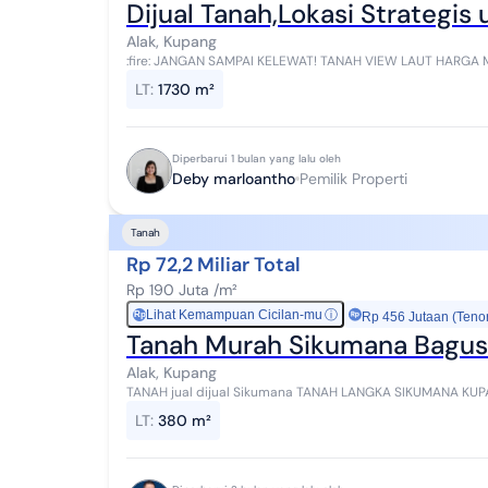
Dijual Tanah,Lokasi Strategis
Alak, Kupang
:fire: JANGAN SAMPAI KELEWAT! TANAH VIEW LAUT HARGA MASIH NEGO! ✨ Dijual tanah luas
nyaman, aman & strategis Suasana tenan...
LT
:
1730 m²
Diperbarui 1 bulan yang lalu oleh
Deby marloantho
Pemilik Properti
Tanah
Rp 72,2 Miliar Total
Rp 190 Juta /m²
Lihat Kemampuan Cicilan-mu
ⓘ
Rp
Rp 456 Jutaan (Teno
Tanah Murah Sikumana Bagus
Alak, Kupang
TANAH jual dijual Sikumana TANAH LANGKA SI
LT
:
380 m²