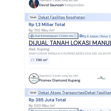
Diperbarui 2 bulan yang lalu oleh
Devid Saunoah
Independen
Dekat Fasilitas Kesehatan
Tanah
Rp 1,3 Miliar Total
Rp 750 Ribu /m²
Lihat Kemampuan Cicilan-mu
ⓘ
Rp
Rp 8 Jutaan (Tenor 1
DIJUAL TANAH LOKASI MANUL
Alak, Kupang
ANAH LOKASI MANULAI II KUPANG AKSES DUA SISI JALAN P
MBOY
LT
:
1741 m²
Diperbarui 3 bulan yang lalu oleh
Promex Diamond Kupang
Dekat Akses Transportasi
Dekat Fasilit
Tanah
Rp 385 Juta Total
Rp 550 Ribu /m²