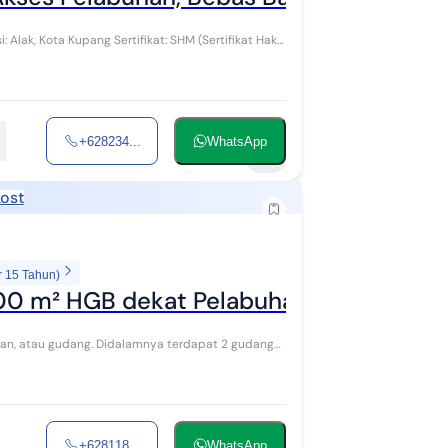
+628234...
WhatsApp
6
ost
r 15 Tahun)
4800 m² HGB dekat Pelabuhan
han, atau gudang. Didalamnya terdapat 2 gudang
+628118...
WhatsApp