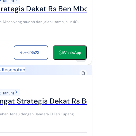
5 Tahun)
trategis Dekat Rs Ben Mboi Kota Kupang
 Akses yang mudah dari jalan utama jalur 40
+628523...
WhatsApp
4
as Kesehatan
5 Tahun)
ngat Strategis Dekat Rs Ben Mboi Kota
uhan Tenau dengan Bandara El Tari Kupang