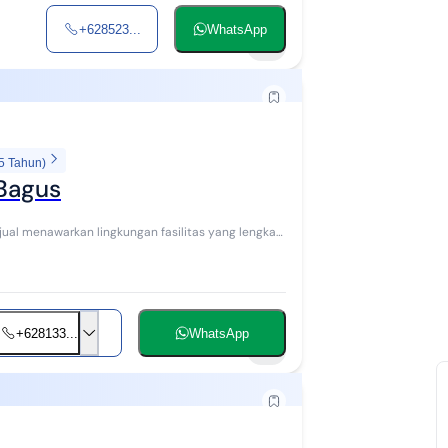
+628523...
WhatsApp
3
5 Tahun)
 Bagus
+628133...
WhatsApp
3