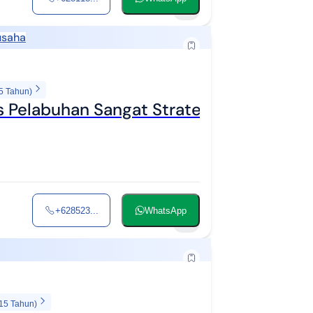
4
usaha
5 Tahun)
 Pelabuhan Sangat Strategis
+628523...
WhatsApp
2
 15 Tahun)