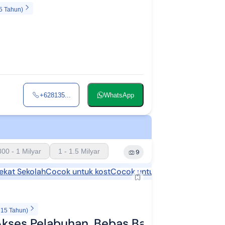
5 Tahun)
+628135...
WhatsApp
800 - 1 Milyar
1 - 1.5 Milyar
9
ekat Sekolah
Cocok untuk kost
Cocok untuk usaha
 15 Tahun)
kses Pelabuhan, Bebas Banjir,