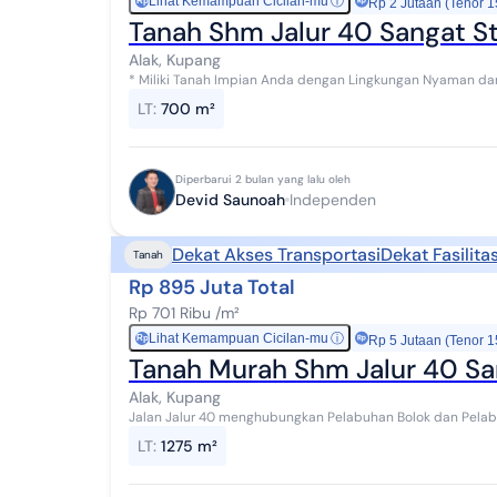
Lihat Kemampuan Cicilan-mu
ⓘ
Rp
Rp 2 Jutaan (Tenor 1
Tanah Shm Jalur 40 Sangat S
Alak, Kupang
* Miliki Tanah Impian Anda dengan Lingkungan Nyaman dan
hanya 50 meter * Jalan Jalur 40 menghubungkan Pe...
LT
:
700 m²
Diperbarui 2 bulan yang lalu oleh
Devid Saunoah
Independen
Dekat Akses Transportasi
Dekat Fasilit
Tanah
Rp 895 Juta Total
Rp 701 Ribu /m²
Lihat Kemampuan Cicilan-mu
ⓘ
Rp
Rp 5 Jutaan (Tenor 1
Tanah Murah Shm Jalur 40 Sa
Alak, Kupang
Jalan Jalur 40 menghubungkan Pelabuhan Bolok dan Pelab
LT
:
1275 m²