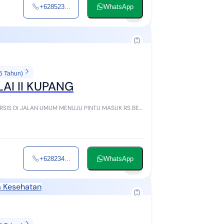
+628523...
WhatsApp
1
5 Tahun)
AI II KUPANG
ERSIS DI JALAN UMUM MENUJU PINTU MASUK RS BEN
+628234...
WhatsApp
4
as Kesehatan