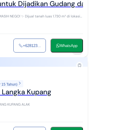
 untuk Dijadikan Gudang dan Investasi
 1.730 m² di lokasi
+628123...
WhatsApp
2
r 15 Tahun)
 Langka Kupang
KUMANA KUPANG KUPANG ALAK