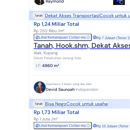
Raymond
Dekat Akses Transportasi
Cocok untuk 
Tanah
Rp 1,24 Miliar Total
Rp 250 Ribu /m²
Lihat Kemampuan Cicilan-mu
ⓘ
Rp
Rp 7 Jutaan (Tenor 1
Tanah, Hook.shm, Dekat Akses
Alak, Kupang
Dekat Pelabuhan Jarang Ada
LT
:
4960 m²
Diperbarui 3 bulan yang lalu oleh
Devid Saunoah
Independen
Bisa Nego
Cocok untuk usaha
Tanah
Rp 1,73 Miliar Total
Rp 1 Juta /m²
Lihat Kemampuan Cicilan-mu
ⓘ
Rp
Rp 10 Jutaan (Tenor