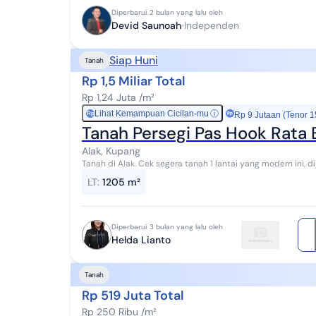
Diperbarui 2 bulan yang lalu oleh
Devid Saunoah
Independen
Siap Huni
Tanah
Rp 1,5 Miliar Total
Rp 1,24 Juta /m²
Lihat Kemampuan Cicilan-mu
ⓘ
Rp
Rp 9 Jutaan (Tenor 1
Tanah Persegi Pas Hook Rata
Alak, Kupang
Tanah di Alak. Cek segera tanah 1 lantai yang modern ini, dijual menawarkan lingkungan fasilitas yang lengkap,
cocok untuk Anda yang menginginkan...
LT
:
1205 m²
Diperbarui 3 bulan yang lalu oleh
Helda Lianto
Tanah
Rp 519 Juta Total
Rp 250 Ribu /m²