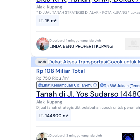
Alak, Kupang
*️ DIJUAL TANAH STRATEGIS DI ALAK - KOTA KUPANG ️* Lokasi: Alak, Kota Kupang Sertifikat: SHM (Sertifikat Hak
Milik) Luas Tanah: 15.180 m�...
LT
:
15 m²
Diperbarui 1 minggu yang lalu oleh
LINDA BENU PROPERTI KUPANG
Dekat Akses Transportasi
Cocok untuk k
Tanah
Rp 108 Miliar Total
Rp 750 Ribu /m²
Lihat Kemampuan Cicilan-mu
ⓘ
Rp
Rp 686 Jutaan (Teno
Tanah di Jl. Yos Sudarso 14
Alak, Kupang
Dijual tanah strategis dkt pelabuhan cocok untuk peruma
dg ukuran 14x21m2 Luas tanah : 144.800mtr2 Se...
LT
:
144800 m²
Diperbarui 3 minggu yang lalu oleh