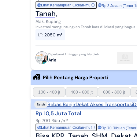
Lihat Kemampuan Cicilan-mu
ⓘ
Rp
Rp 3 Jutaan (Tenor 1
Tanah,
Alak, Kupang
Investasi menguntungkan Tanah luas di lokasi yang bagus
LT
:
2050 m²
Diperbarui 1 minggu yang lalu oleh
Arie
Pilih Rentang Harga Properti
100 - 400 jt
400 - 600 jt
600 - 800 jt
Bebas Banjir
Dekat Akses Transportasi
D
Tanah
Rp 10,5 Juta Total
Rp 700 Ribu /m²
Lihat Kemampuan Cicilan-mu
ⓘ
Rp
Rp 70 Ribuan (Tenor
Bisa KPR, Tanah, SHM, Dekat A