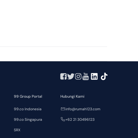
99 Group Portal
Hubungi Kami
99.co Indonesia
info@rumah123.com
99.co Singapura
+62 21 30496123
SRX