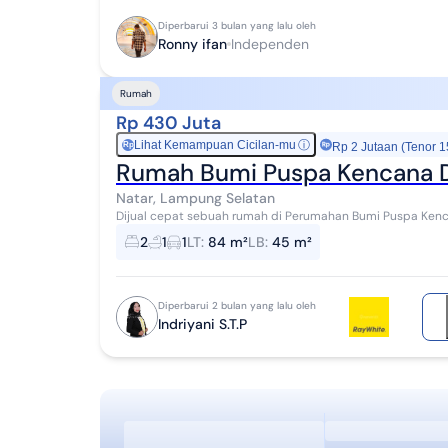
Diperbarui 3 bulan yang lalu oleh
Ronny ifan
Independen
Rumah
Rp 430 Juta
Lihat Kemampuan Cicilan-mu
ⓘ
Rp
Rp 2 Jutaan (Tenor 1
Rumah Bumi Puspa Kencana D
Natar, Lampung Selatan
Dijual cepat sebuah rumah di Perumahan Bumi Puspa Kencana. Rumah yang berdiri dilahan seluas 8
luas bangunan 45 m2. Menyajikan hunian ya...
2
1
1
LT
:
84 m²
LB
:
45 m²
Diperbarui 2 bulan yang lalu oleh
Indriyani S.T.P