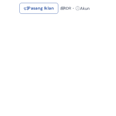
Pasang Iklan
Akun
IDR
Login / Register
Rekomendasi
Tersimpan
Daftar Properti Favorit, Hasil Pencarian, Hasil Simulasi, Artikel
Terakhir Dilihat
Properti yang dilihat sebelumnya
Kontak Rumah123
Dekat Fasilitas Kesehatan (1)
Syarat &
Hubungi
Kirim
Ketentuan
Rumah123
Feedback
Pengiklan