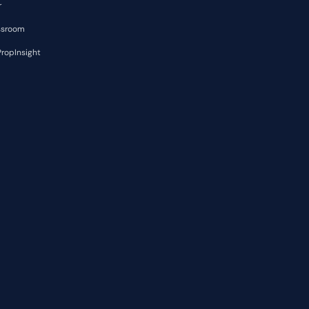
r
ssroom
ropInsight