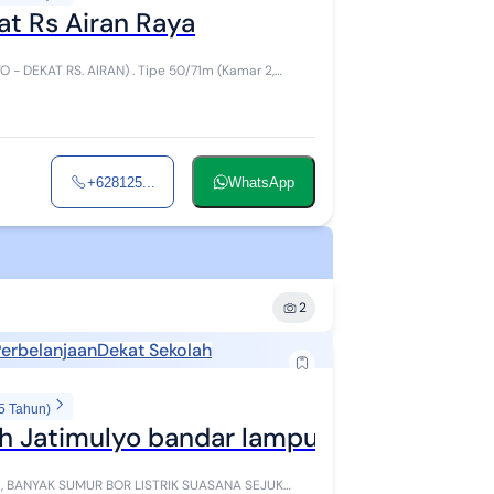
t Rs Airan Raya
O - DEKAT RS. AIRAN) . Tipe 50/71m (Kamar 2,
+628125...
WhatsApp
2
Perbelanjaan
Dekat Sekolah
5 Tahun)
 Jatimulyo bandar lampung dekat Itera