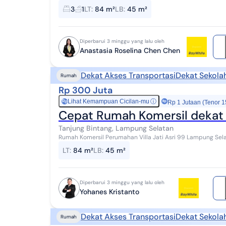
Dekat Cafe Dekat Pasar Jati Mulyo Dekat RS.Air...
3
1
LT
:
84 m²
LB
:
45 m²
Diperbarui 3 minggu yang lalu oleh
Anastasia Roselina Chen Chen
Dekat Akses Transportasi
Dekat Sekola
Rumah
Rp 300 Juta
Lihat Kemampuan Cicilan-mu
ⓘ
Rp
Rp 1 Jutaan (Tenor 1
Cepat Rumah Komersil dekat 
Tanjung Bintang, Lampung Selatan
Rumah Komersil Perumahan Villa Jati Asri 99 Lampung Selatan - Lampung Spesifikasi
Luas Bangunan 45 meter terdiri dari 2...
LT
:
84 m²
LB
:
45 m²
Diperbarui 3 minggu yang lalu oleh
Yohanes Kristanto
Dekat Akses Transportasi
Dekat Sekola
Rumah