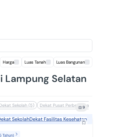
Harga
Luas Tanah
Luas Bangunan
Lokasi
di Lampung Selatan
Dekat Sekolah (5)
Dekat Pusat Perbelanjaan (2)
Bebas Banjir (1)
9
ekat Sekolah
Dekat Fasilitas Kesehatan
5 Tahun)