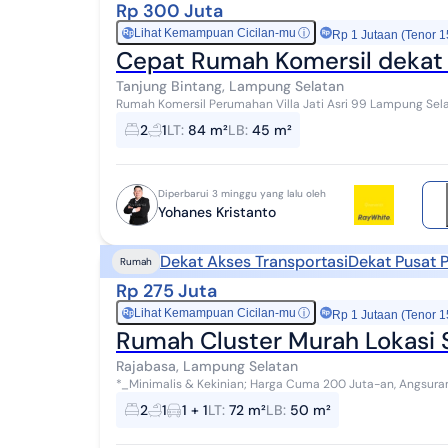
Rp 300 Juta
Lihat Kemampuan Cicilan-mu
ⓘ
Rp
Rp 1 Jutaan (Tenor 1
Cepat Rumah Komersil 
Tanjung Bintang, Lampung Selatan
Rumah Komersil Perumahan Villa Jati Asri 99 Lampung Selatan - Lampung Spesifikasi
Luas Bangunan 45 meter terdiri dari 2...
2
1
LT
:
84 m²
LB
:
45 m²
Diperbarui 3 minggu yang lalu oleh
Yohanes Kristanto
Dekat Akses Transportasi
Dekat Pusat 
Rumah
Rp 275 Juta
Lihat Kemampuan Cicilan-mu
ⓘ
Rp
Rp 1 Jutaan (Tenor 1
Rumah Cluster Murah Lokasi S
Rajabasa, Lampung Selatan
*_Minimalis & Kekinian; Harga Cuma 200 Juta-an, Angsuran Mulai 2,1 Juta-an_* *L
Lamsel (Perbatasan Bandar Lampung - La...
2
1
1 + 1
LT
:
72 m²
LB
:
50 m²