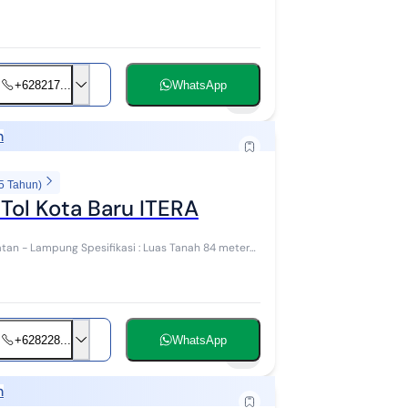
+628217...
WhatsApp
5
h
5 Tahun)
Tol Kota Baru ITERA
 : Luas Tanah 84 meter
+628228...
WhatsApp
5
h