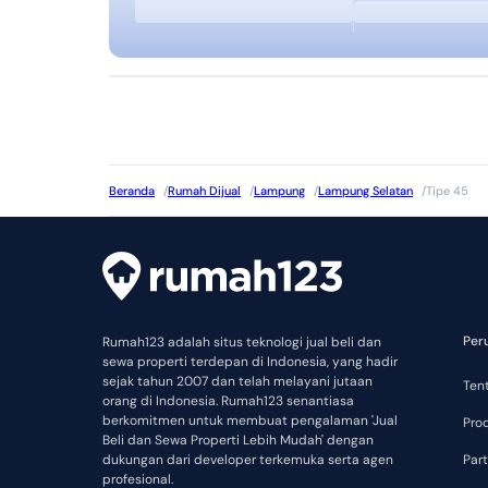
Beranda
/
Rumah Dijual
/
Lampung
/
Lampung Selatan
/
Tipe 45
Per
Rumah123 adalah situs teknologi jual beli dan
sewa properti terdepan di Indonesia, yang hadir
sejak tahun 2007 dan telah melayani jutaan
Ten
orang di Indonesia. Rumah123 senantiasa
berkomitmen untuk membuat pengalaman 'Jual
Pro
Beli dan Sewa Properti Lebih Mudah' dengan
dukungan dari developer terkemuka serta agen
Part
profesional.