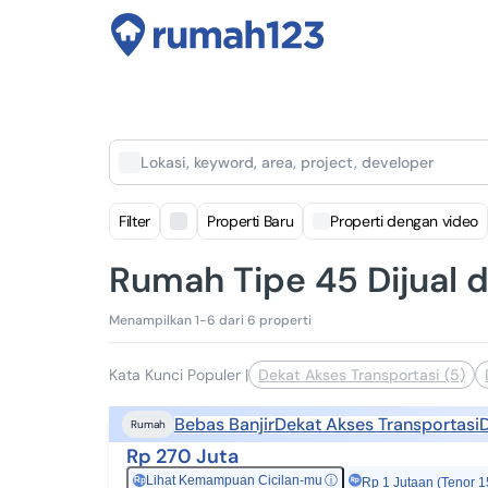
Lokasi, keyword, area, project, developer
Filter
Properti Baru
Properti dengan video
Rumah Tipe 45 Dijual 
Menampilkan 1-6 dari 6 properti
Kata Kunci Populer
|
Dekat Akses Transportasi (5)
Bebas Banjir
Dekat Akses Transportasi
D
Rumah
Rp 270 Juta
Lihat Kemampuan Cicilan-mu
ⓘ
Rp
Rp 1 Jutaan (Tenor 1