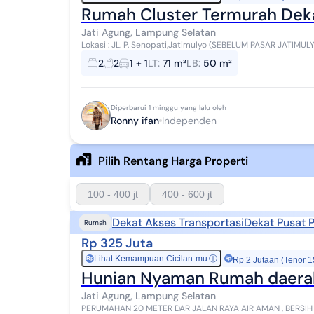
Rumah Cluster Termurah Deka
Jati Agung, Lampung Selatan
Lokasi : JL. P. Senopati,Jatimulyo (SEBELUM PASAR JATIMULY
Kamar Mandi 2) Cash 270.000.000 Tipe 60/83m ...
2
2
1 + 1
LT
:
71 m²
LB
:
50 m²
Diperbarui 1 minggu yang lalu oleh
Ronny ifan
Independen
Pilih Rentang Harga Properti
100 - 400 jt
400 - 600 jt
Dekat Akses Transportasi
Dekat Pusat 
Rumah
Rp 325 Juta
Lihat Kemampuan Cicilan-mu
ⓘ
Rp
Rp 2 Jutaan (Tenor 1
Hunian Nyaman Rumah daerah
Jati Agung, Lampung Selatan
PERUMAHAN 20 METER DAR JALAN RAYA AIR AMAN , BERSIH , BANYAK SUMUR BOR LISTRIK SUASANA SEJUK