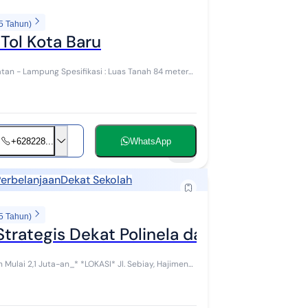
5 Tahun)
dekat Tol Kota Baru
 : Luas Tanah 84 meter
+628228...
WhatsApp
12
Perbelanjaan
Dekat Sekolah
5 Tahun)
trategis Dekat Polinela dan Unila
OKASI* Jl. Sebiay, Hajimena,