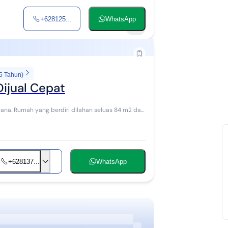
+628125...
WhatsApp
5
5 Tahun)
ijual Cepat
4 m2 dan
+628137...
WhatsApp