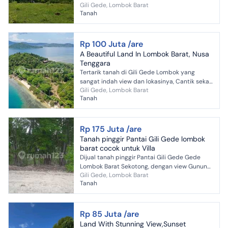
Gili Gede, Lombok Barat
di bukit landai & berada di ketinggian 30 - 40
Tanah
MDPL Al...
Rp 100 Juta /are
A Beautiful Land In Lombok Barat, Nusa
Tenggara
Tertarik tanah di Gili Gede Lombok yang
sangat indah view dan lokasinya, Cantik sekali
Gili Gede, Lombok Barat
ada dapat 2 Sunset & Sunrise, Satu pulau Gili
Tanah
Gede Lombok Be...
Rp 175 Juta /are
Tanah pinggir Pantai Gili Gede lombok
barat cocok untuk Villa
Dijual tanah pinggir Pantai Gili Gede Gede
Lombok Barat Sekotong, dengan view Gunung
Gili Gede, Lombok Barat
Agung Bali, Lua tanah 274000 ( 2,7 ha), terdiri
Tanah
dari 2 sertifi...
Rp 85 Juta /are
Land With Stunning View,Sunset