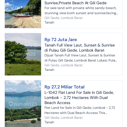
Sunrise,Private Beach At Gili Gede
For sale land with private white sandy beach,
stunning view both sunset and sunrise,facing
Gili Gede, Lombok Barat
ocean,rare item,cheap,suitable for exclussive
Tanah
complex vi...
Rp 72 Juta /are
Tanah Full View Laut, Sunset & Sunrise
di Pulau Gili Gede, Lombok Barat
Dijual Tanah Full View Laut, Sunset & Sunrise
di Pulau Gili Gede, Lombok Barat Lokasi: Pulau
Gili Gede, Lombok Barat
Gili Gede, Lombok Barat, Nusa Tenggara Barat
Tanah
Posisi t...
Rp 27,2 Miliar Total
L-1042 Flat Land For Sale In Gili Gede,
Lombok - 2,72 Hectares With Dual
Beach Access
Flat Land for Sale in Gili Gede, Lombok - 2,72
Hectares with Dual Beach Access This
Gili Gede, Lombok Barat
stunning 2,72-hectare flat land is located on
Tanah
the west side of ...