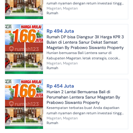
rumah nyaman dengan return investasi tinggi
Magetan, Magetan
di Magetan, Magetan. Rumah ini menawarkan
Rumah
lokasi yang strategis...
Rp 494 Juta
Rumah DP bisa Diangsur 3X Harga KPR 3
Bulan di Lentera Sanur Dekat Samsat
Magetan By Prabowo Siswanto Property
Hunian bernuansa Bali Lentera sanur di
Kabupaten Magetan. letak strategis, cocok
Magetan, Magetan
untuk investasi.
Rumah
Rp 454 Juta
Hunian 2 Lantai Bernuansa Bali di
Perumahan Lentera Sanur Magetan By
Prabowo Siswanto Property
Kesempatan terbatas buat Anda dapatkan
rumah nyaman dengan return investasi tinggi
Magetan, Magetan
di Magetan, Magetan. Rumah ini menawarkan
Rumah
lokasi yang strategis...