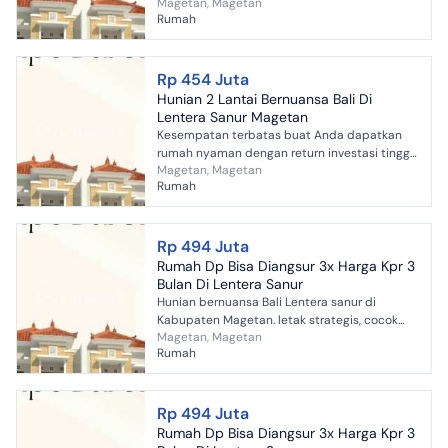
Magetan, Magetan
di Magetan, Magetan. Rumah ini menawarkan
Rumah
lokasi yang strategis...
Rp 454 Juta
Hunian 2 Lantai Bernuansa Bali Di
Lentera Sanur Magetan
Kesempatan terbatas buat Anda dapatkan
rumah nyaman dengan return investasi tinggi
Magetan, Magetan
di Magetan, Magetan. Rumah ini menawarkan
Rumah
lokasi yang strategis...
Rp 494 Juta
Rumah Dp Bisa Diangsur 3x Harga Kpr 3
Bulan Di Lentera Sanur
Hunian bernuansa Bali Lentera sanur di
Kabupaten Magetan. letak strategis, cocok
Magetan, Magetan
untuk investasi.
Rumah
Rp 494 Juta
Rumah Dp Bisa Diangsur 3x Harga Kpr 3