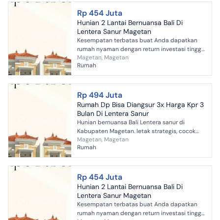
Rp 454 Juta
Hunian 2 Lantai Bernuansa Bali Di
Lentera Sanur Magetan
Kesempatan terbatas buat Anda dapatkan
rumah nyaman dengan return investasi tinggi
Magetan, Magetan
di Magetan, Magetan. Rumah ini menawarkan
Rumah
lokasi yang strategis...
Rp 494 Juta
Rumah Dp Bisa Diangsur 3x Harga Kpr 3
Bulan Di Lentera Sanur
Hunian bernuansa Bali Lentera sanur di
Kabupaten Magetan. letak strategis, cocok
Magetan, Magetan
untuk investasi.
Rumah
Rp 454 Juta
Hunian 2 Lantai Bernuansa Bali Di
Lentera Sanur Magetan
Kesempatan terbatas buat Anda dapatkan
rumah nyaman dengan return investasi tinggi