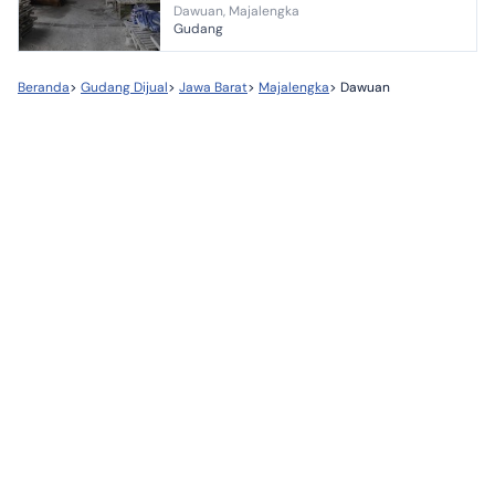
Dawuan, Majalengka
Gudang/Pabrik, di Jl. Ahmad Yani KM. 5, Jl.
Gudang
Cileunyi - Palimanan, Desa Sinarj...
Beranda
>
Gudang Dijual
>
Jawa Barat
>
Majalengka
>
Dawuan