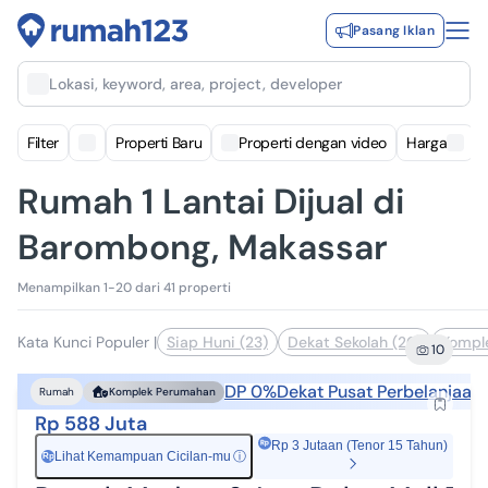
Pasang Iklan
Lokasi, keyword, area, project, developer
Filter
Properti Baru
Properti dengan video
Harga
Rumah 1 Lantai Dijual di
Barombong, Makassar
Menampilkan 1-20 dari 41 properti
Kata Kunci Populer
|
Siap Huni (23)
Dekat Sekolah (20)
Kompl
10
DP 0%
Dekat Pusat Perbelanjaan
Rumah
Komplek Perumahan
Rp 588 Juta
Rp 3 Jutaan (Tenor 15 Tahun)
Lihat Kemampuan Cicilan-mu
ⓘ
Rp