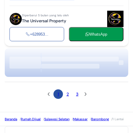
Diperbarui 5 bulan yang lalu oleh
The Universal Property
+628953...
WhatsApp
1
2
3
Beranda
/
Rumah Dijual
/
Sulawesi Selatan
/
Makassar
/
Barombong
/
1 Lantai