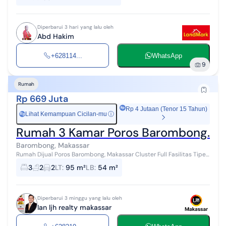
Diperbarui 3 hari yang lalu oleh
Abd Hakim
+628114...
WhatsApp
9
Rumah
Rp 669 Juta
Rp 4 Jutaan (Tenor 15 Tahun)
Lihat Kemampuan Cicilan-mu
ⓘ
Rp
Rumah 3 Kamar Poros Barombong. Full 
Barombong, Makassar
Rumah Dijual Poros Barombong, Makassar Cluster Full Fasilitas Tipe
54/95 (9,5x10) 2 Carport 3 Kamar Tidur 2 Kamar Mandi Dapur Free
3
2
2
LT
:
95 m²
LB
:
54 m²
AJB, BPHTB Fre...
Diperbarui 3 minggu yang lalu oleh
Ian ljh realty makassar