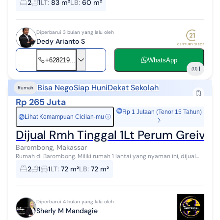
2
1
LT
:
83 m²
LB
:
60 m²
dalam perumahan yang tida...
Diperbarui 3 bulan yang lalu oleh
Dedy Arianto S
+628219...
WhatsApp
1
Bisa Nego
Siap Huni
Dekat Sekolah
Rumah
Rp 265 Juta
Rp 1 Jutaan (Tenor 15 Tahun)
Lihat Kemampuan Cicilan-mu
ⓘ
Rp
Dijual Rmh Tinggal 1Lt Perum Greiva 
Barombong, Makassar
Rumah di Barombong. Miliki rumah 1 lantai yang nyaman ini, dijual
dengan pemandangan asri yang menambah nilai estetika di
2
1
1
LT
:
72 m²
LB
:
72 m²
lingkungan hunian. Ruma...
Diperbarui 4 bulan yang lalu oleh
Sherly M Mandagie