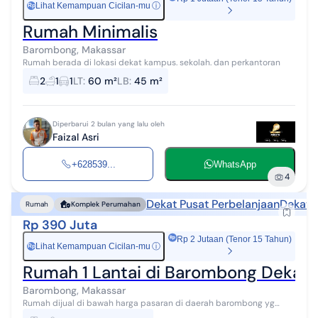
Lihat Kemampuan Cicilan-mu
ⓘ
Rp
Rumah Minimalis
Barombong, Makassar
Rumah berada di lokasi dekat kampus. sekolah. dan perkantoran
2
1
1
LT
:
60 m²
LB
:
45 m²
Diperbarui 2 bulan yang lalu oleh
Faizal Asri
+628539...
WhatsApp
4
Dekat Pusat Perbelanjaan
Dekat 
Rumah
Komplek Perumahan
Rp 390 Juta
Rp 2 Jutaan (Tenor 15 Tahun)
Lihat Kemampuan Cicilan-mu
ⓘ
Rp
Rumah 1 Lantai di Barombong Dekat M
Barombong, Makassar
Rumah dijual di bawah harga pasaran di daerah barombong yg
dekat dari Mall trans dan cpi Makassar. Posisi rumah berada di