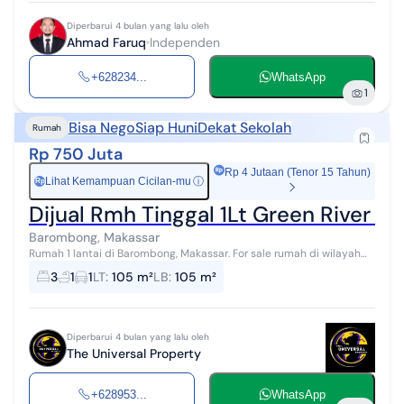
Diperbarui 4 bulan yang lalu oleh
Ahmad Faruq
Independen
+628234...
WhatsApp
1
Bisa Nego
Siap Huni
Dekat Sekolah
Rumah
Rp 750 Juta
Rp 4 Jutaan (Tenor 15 Tahun)
Lihat Kemampuan Cicilan-mu
ⓘ
Rp
Dijual Rmh Tinggal 1Lt Green River V
Barombong, Makassar
Rumah 1 lantai di Barombong, Makassar. For sale rumah di wilayah
yang asri dengan pemandangan Dipinggiran kota. Properti 1 lantai
3
1
1
LT
:
105 m²
LB
:
105 m²
ini berada di li...
Diperbarui 4 bulan yang lalu oleh
The Universal Property
+628953...
WhatsApp