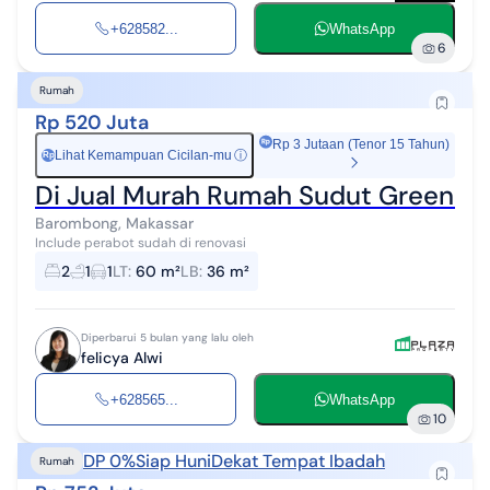
+628582...
WhatsApp
6
Rumah
Rp 520 Juta
Rp 3 Jutaan (Tenor 15 Tahun)
Lihat Kemampuan Cicilan-mu
ⓘ
Rp
Di Jual Murah Rumah Sudut Green Ri
Barombong, Makassar
Include perabot sudah di renovasi
2
1
1
LT
:
60 m²
LB
:
36 m²
Diperbarui 5 bulan yang lalu oleh
felicya Alwi
+628565...
WhatsApp
10
DP 0%
Siap Huni
Dekat Tempat Ibadah
Rumah