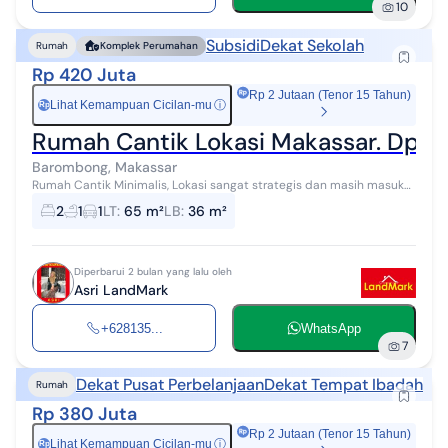
10
Subsidi
Dekat Sekolah
Rumah
Komplek Perumahan
Rp 420 Juta
Rp 2 Jutaan (Tenor 15 Tahun)
Lihat Kemampuan Cicilan-mu
ⓘ
Rp
Rumah Cantik Lokasi Makassar. Dp Ha
Barombong, Makassar
Rumah Cantik Minimalis, Lokasi sangat strategis dan masih masuk
area Makassar. Fasilitas lengkap dilengkapi Club House dengan
2
1
1
LT
:
65 m²
LB
:
36 m²
kolam renang yg cuku...
Diperbarui 2 bulan yang lalu oleh
Asri LandMark
+628135...
WhatsApp
7
Dekat Pusat Perbelanjaan
Dekat Tempat Ibadah
Rumah
Rp 380 Juta
Rp 2 Jutaan (Tenor 15 Tahun)
Lihat Kemampuan Cicilan-mu
ⓘ
Rp