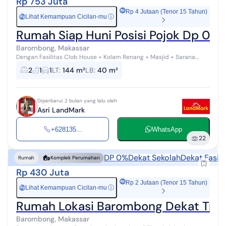
Rp 753 Juta
Rp 4 Jutaan (Tenor 15 Tahun)
Lihat Kemampuan Cicilan-mu
ⓘ
Rp
Rumah Siap Huni Posisi Pojok Dp 0% 
Barombong, Makassar
Dengan Fasilitas Clob House + Kolam Renang + Masjid + Sarana
Olahraga Dan Fasilitas Lainnya :heart_eyes::heart_eyes: Untuk yg
2
1
1
LT
:
144 m²
LB
:
40 m²
Mau KPR, cukup siapk...
Diperbarui 2 bulan yang lalu oleh
Asri LandMark
+628135...
WhatsApp
22
DP 0%
Dekat Sekolah
Dekat Fasil
Rumah
Komplek Perumahan
Rp 430 Juta
Rp 2 Jutaan (Tenor 15 Tahun)
Lihat Kemampuan Cicilan-mu
ⓘ
Rp
Rumah Lokasi Barombong Dekat Tran
Barombong, Makassar