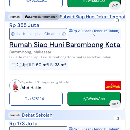
+628219...
WhatsApp
11
Subsidi
Siap Huni
Dekat Tempat I
Rumah
Komplek Perumahan
Rp 355 Juta
Rp 2 Jutaan (Tenor 15 Tahun)
Lihat Kemampuan Cicilan-mu
ⓘ
Rp
Rumah Siap Huni Barombong Kota M
Barombong, Makassar
Dijual Rumah Siap Huni Barombong Kota makassar lokasi Jalan
Poros Andi Mappainga sangat dekst ke Sekolah Pelayaran
2
1
1
LT
:
50 m²
LB
:
33 m²
Barombong Tersedia Tipe : 33/50...
Diperbarui 3 minggu yang lalu oleh
Abd Hakim
+628114...
WhatsApp
5
Dekat Sekolah
Rumah
Rp 173 Juta
Rp 1 Jutaan (Tenor 15 Tahun)