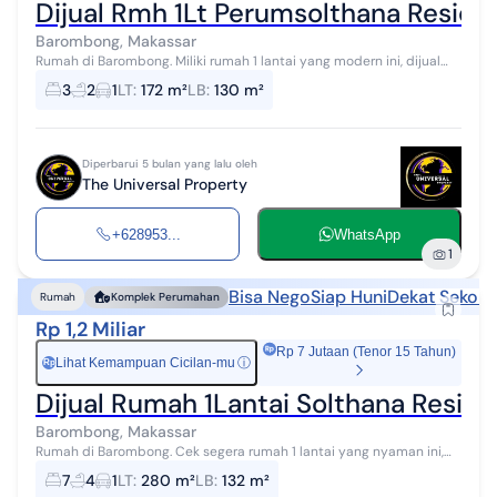
Dijual Rmh 1Lt Perumsolthana Resid
Barombong, Makassar
Rumah di Barombong. Miliki rumah 1 lantai yang modern ini, dijual
dengan pemandangan asri yang menambah nilai estetika di
3
2
1
LT
:
172 m²
LB
:
130 m²
lingkungan hunian. Ruma...
Diperbarui 5 bulan yang lalu oleh
The Universal Property
+628953...
WhatsApp
1
Bisa Nego
Siap Huni
Dekat Sekola
Rumah
Komplek Perumahan
Rp 1,2 Miliar
Rp 7 Jutaan (Tenor 15 Tahun)
Lihat Kemampuan Cicilan-mu
ⓘ
Rp
Dijual Rumah 1Lantai Solthana Resid
Barombong, Makassar
Rumah di Barombong. Cek segera rumah 1 lantai yang nyaman ini,
dijual dengan pemandangan asri yang menambah nilai estetika di
7
4
1
LT
:
280 m²
LB
:
132 m²
lingkungan hunian. ...