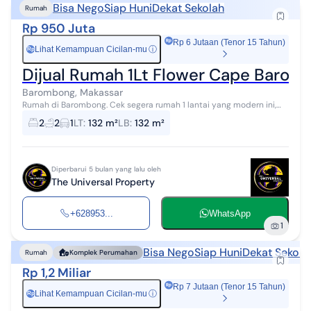
Bisa Nego
Siap Huni
Dekat Sekolah
Rumah
Rp 950 Juta
Rp 6 Jutaan (Tenor 15 Tahun)
Lihat Kemampuan Cicilan-mu
ⓘ
Rp
Dijual Rumah 1Lt Flower Cape Barom
Barombong, Makassar
Rumah di Barombong. Cek segera rumah 1 lantai yang modern ini,
dijual dengan pemandangan indah yang menambah nilai estetika
2
2
1
LT
:
132 m²
LB
:
132 m²
di lingkungan hunian....
Diperbarui 5 bulan yang lalu oleh
The Universal Property
+628953...
WhatsApp
1
Bisa Nego
Siap Huni
Dekat Sekola
Rumah
Komplek Perumahan
Rp 1,2 Miliar
Rp 7 Jutaan (Tenor 15 Tahun)
Lihat Kemampuan Cicilan-mu
ⓘ
Rp