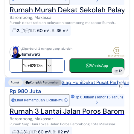
Rumah Murah Dekat Sekolah Pelayar
Barombong, Makassar
Rumah dekat sekolah pelayaran barombong makassar Rumah
murah dekat mall trans Rumah murah full fasilitas Rumah murah
2
1
1
LT
:
60 m²
LB
:
36 m²
lengkap kolam renang Rumah ...
Diperbarui 2 minggu yang lalu oleh
Ismawati
+628135...
WhatsApp
12
Siap Huni
Dekat Pusat Perbelanja
Rumah
Komplek Perumahan
Rp 980 Juta
Rp 6 Jutaan (Tenor 15 Tahun)
Lihat Kemampuan Cicilan-mu
ⓘ
Rp
Rumah 3 Lantai Jalan Poros Baromb
Barombong, Makassar
Rumah Siap Huni Lokasi Jalan Poros Barombong Kota Makassar
sangat dekat ke Trans mall dan CPI makassar Tersedia Fasilitas yg
3
3
1
LT
:
60 m²
LB
:
112 m²
sangat lengkap : - Ko...