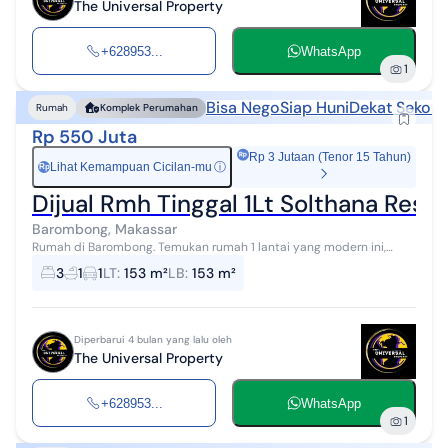
The Universal Property
+628953...
WhatsApp
1
Bisa Nego
Siap Huni
Dekat Sekola
Rumah
Komplek Perumahan
Rp 550 Juta
Rp 3 Jutaan (Tenor 15 Tahun)
Lihat Kemampuan Cicilan-mu
ⓘ
Rp
Dijual Rmh Tinggal 1Lt Solthana Re
Barombong, Makassar
Rumah di Barombong. Temukan rumah 1 lantai yang modern ini,
dijual dengan pemandangan indah yang menambah nilai estetika
3
1
1
LT
:
153 m²
LB
:
153 m²
di lingkungan hunian. Ru...
Diperbarui 4 bulan yang lalu oleh
The Universal Property
+628953...
WhatsApp
1