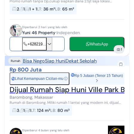
Promo rumah tanpa Dp,cukup siapkan dana 2.5jt saja lokasi
Strategis di Barombong 10 menit dari Trans Mall 15 menit dari Pantai
2
1
1 + 1
LT
:
36 m²
LB
:
65 m²
Losari 5 menit dari ...
Diperbarui 2 hari yang lalu oleh
Yuni 46 Property
Independen
+628219...
WhatsApp
1
Bisa Nego
Siap Huni
Dekat Sekolah
Rumah
Rp 800 Juta
Rp 5 Jutaan (Tenor 15 Tahun)
Lihat Kemampuan Cicilan-mu
ⓘ
Rp
Dijual Rumah Siap Huni Ville Park B
Barombong, Makassar
Rumah di Barombong. Miliki rumah 1 lantai yang modern ini, dijual
dengan pemandangan asri yang menambah nilai estetika di
3
1
1
LT
:
124 m²
LB
:
80 m²
lingkungan hunian. Ruma...
Diperbarui 4 bulan yang lalu oleh