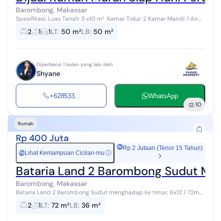
Barombong, Makassar
Spesifikasi: Luas Tanah: 5 x10 m² ️ Kamar Tidur: 2 Kamar Mandi: 1 Air:
Sumur Bor :zap: Listrik: 2.500 Watt ️ Kondisi: Non Furnish Sertifi...
2
1
1
LT
:
50 m²
LB
:
50 m²
Diperbarui 1 bulan yang lalu oleh
Shyane
+628533...
WhatsApp
10
Rumah
Rp 400 Juta
Rp 2 Jutaan (Tenor 15 Tahun)
Lihat Kemampuan Cicilan-mu
ⓘ
Rp
Bataria Land 2 Barombong Sudut Mengh
Barombong, Makassar
Bataria Land 2 Barombong Sudut menghadap ke timur, 6x12 / 72m2
KT2, KM 1, Listrik token 3.500kwh, full renov, KM lantai granit 60x60,
2
1
LT
:
72 m²
LB
:
36 m²
ruang tamu g...