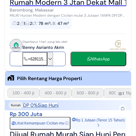
Rumah Modern 3 Jtan Dekat Mall Tra
Barombong, Makassar
MILIKI Hunian Modern dengan Cicilan mulai 3 Jutaan TANPA DP/DP
0% Cukup Bayar 2,5 Juta Bisa langsung Akad FREE Biaya KPR* FREE
2
1
2
LT
:
78 m²
LB
:
47 m²
Biaya Surat-surat F...
Diperbarui 1 hari yang lalu oleh
Benny Asrianto Akrin
+628115...
WhatsApp
Pilih Rentang Harga Properti
100 - 400 jt
400 - 600 jt
600 - 800 jt
800 - 1 Milyar
1
DP 0%
Siap Huni
Rumah
Rp 300 Juta
Rp 1 Jutaan (Tenor 15 Tahun)
Lihat Kemampuan Cicilan-mu
ⓘ
Rp
Dijual Rumah Murah Siap Huni Peru