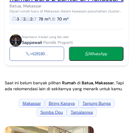
Batua, Makassar
Dijual rumah baru di Makassar dalam kawasan perumahan cluster
termurah di tengah kota, berlokasi strategis di Jl Batua Makassar.
3
2
2
LT
:
78 m²
LB
:
70 m²
Hunian ini sangat ...
Diperbarui 4 bulan yang lalu oleh
Sappewali
Pemilik Properti
+628180...
WhatsApp
Saat ini belum banyak pilihan
Rumah
di
Batua, Makassar
.
Tapi
ada rekomendasi lain di sekitarnya yang menarik untuk kamu.
Makassar
Biring Kanaya
Tanjung Bunga
Somba Opu
Tamalanrea