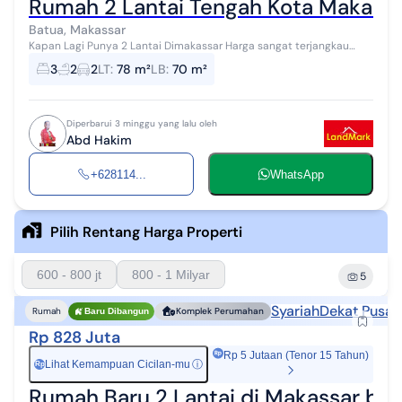
Rumah 2 Lantai Tengah Kota Makassa
Batua, Makassar
Kapan Lagi Punya 2 Lantai Dimakassar Harga sangat terjangkau
Tersedia 1 Lantai dan 2 Lantai Keunggulan lokasi : Dekat dri Mall
3
2
2
LT
:
78 m²
LB
:
70 m²
Panakkukang,Kampus ...
Diperbarui 3 minggu yang lalu oleh
Abd Hakim
+628114...
WhatsApp
Pilih Rentang Harga Properti
600 - 800 jt
800 - 1 Milyar
5
Syariah
Dekat Pusat
Rumah
Komplek Perumahan
Baru Dibangun
Rp 828 Juta
Rp 5 Jutaan (Tenor 15 Tahun)
Lihat Kemampuan Cicilan-mu
ⓘ
Rp
Rumah Baru 2 Lantai di Makassar bisa