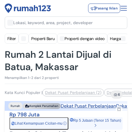
Pasang Iklan
Lokasi, keyword, area, project, developer
Filter
Properti Baru
Properti dengan video
Harga
Rumah 2 Lantai Dijual di
Batua, Makassar
Menampilkan 1-2 dari 2 properti
Kata Kunci Populer
|
Dekat Pusat Perbelanjaan (2)
Dekat Sekola
6
Dekat Pusat Perbelanjaan
Dekat 
Rumah
Komplek Perumahan
Rp 798 Juta
Rp 5 Jutaan (Tenor 15 Tahun)
Lihat Kemampuan Cicilan-mu
ⓘ
Rp