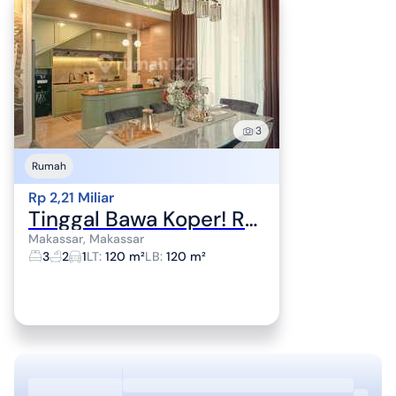
3
Rumah
Rp 2,21 Miliar
Tinggal Bawa Koper! Rumah Cantik Tipe Padma Full Furnished di Bukit Baruga
Makassar, Makassar
3
2
1
LT
:
120 m²
LB
:
120 m²