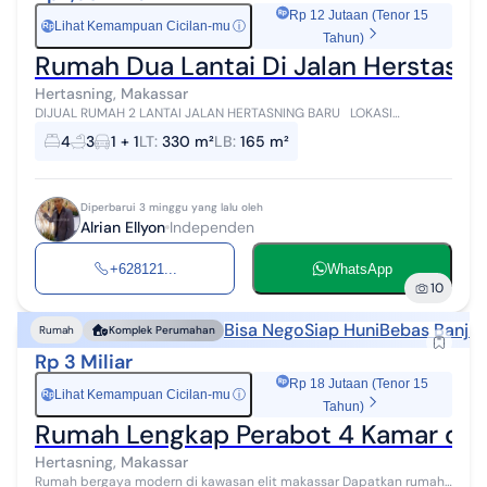
Rp 12 Jutaan (Tenor 15
Lihat Kemampuan Cicilan-mu
ⓘ
Rp
Tahun)
Rumah Dua Lantai Di Jalan Herstasn
Hertasning, Makassar
DIJUAL RUMAH 2 LANTAI JALAN HERTASNING BARU LOKASI
STRATEGIS Luas 330m2 SHM DAN IMB • Perbatasan Makassar-
4
3
1 + 1
LT
:
330 m²
LB
:
165 m²
Gowa • Pinggir Jalan (Akses j...
Diperbarui 3 minggu yang lalu oleh
Alrian Ellyon
Independen
+628121...
WhatsApp
10
Bisa Nego
Siap Huni
Bebas Banjir
Rumah
Komplek Perumahan
Rp 3 Miliar
Rp 18 Jutaan (Tenor 15
Lihat Kemampuan Cicilan-mu
ⓘ
Rp
Tahun)
Rumah Lengkap Perabot 4 Kamar di K
Hertasning, Makassar
Rumah bergaya modern di kawasan elit makassar Dapatkan rumah