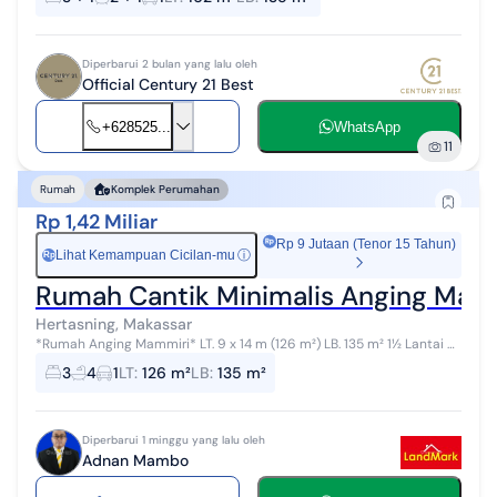
yang suka bersantai di t...
Diperbarui 2 bulan yang lalu oleh
Official Century 21 Best
+628525...
WhatsApp
11
Rumah
Komplek Perumahan
Rp 1,42 Miliar
Rp 9 Jutaan (Tenor 15 Tahun)
Lihat Kemampuan Cicilan-mu
ⓘ
Rp
Rumah Cantik Minimalis Anging Mamm
Hertasning, Makassar
*Rumah Anging Mammiri* LT. 9 x 14 m (126 m²) LB. 135 m² 1½ Lantai 3
KT 4 KM (3 Dalam + 1 Tamu) Kamar Utama (Water Heater) Kitchen
3
4
1
LT
:
126 m²
LB
:
135 m²
Set (Stove...
Diperbarui 1 minggu yang lalu oleh
Adnan Mambo