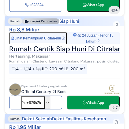
+628524...
WhatsApp
4
Siap Huni
Rumah
Komplek Perumahan
Rp 3,8 Miliar
Rp 24 Jutaan (Tenor 15
Lihat Kemampuan Cicilan-mu
ⓘ
Rp
Tahun)
Rumah Cantik Siap Huni Di Citraland
Hertasning, Makassar
Rumah dalam Cluster di kawasan Citraland Makassar, posisi cluster
di depan, terdapat Family Club plus kolam renang dlm cluster,
4 + 1
4 + 1
1
LT
:
200 m²
LB
:
200 m²
depan rumah adalah ...
Diperbarui 2 bulan yang lalu oleh
Official Century 21 Best
+628525...
WhatsApp
7
Dekat Sekolah
Dekat Fasilitas Kesehatan
Rumah
Rp 1,95 Miliar