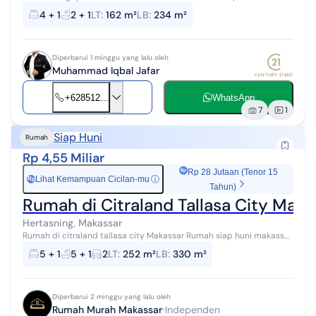
2 lantai yang nyaman ini, dijual dengan pemandangan indah yang
4 + 1
2 + 1
LT
:
162 m²
LB
:
234 m²
menambah nilai este...
Diperbarui 1 minggu yang lalu oleh
Muhammad Iqbal Jafar
+628512...
WhatsApp
7
1
Siap Huni
Rumah
Rp 4,55 Miliar
Rp 28 Jutaan (Tenor 15
Lihat Kemampuan Cicilan-mu
ⓘ
Rp
Tahun)
Rumah di Citraland Tallasa City Maka
Hertasning, Makassar
Rumah di citraland tallasa city Makassar Rumah siap huni makassar
Rumah mewa citraland Tallasacity Makassar Rumah minimalis
5 + 1
5 + 1
2
LT
:
252 m²
LB
:
330 m²
moder Lokasi jalan ja...
Diperbarui 2 minggu yang lalu oleh
Rumah Murah Makassar
Independen