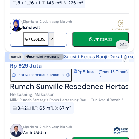
5 + 1
6 + 1
LT
:
145 m²
LB
:
226 m²
Posisi Sudut/Ujung D...
Diperbarui 2 bulan yang lalu oleh
Ismawati
+628135...
WhatsApp
14
Subsidi
Bebas Banjir
Dekat Akses 
Rumah
Komplek Perumahan
Rp 929 Juta
Rp 5 Jutaan (Tenor 15 Tahun)
Lihat Kemampuan Cicilan-mu
ⓘ
Rp
Rumah Sunville Resedence Hertasni
Hertasning, Makassar
Miliki Rumah Strategis Poros Hertasning Baru - Tun Abdul Razak. *
Selangkah Ke Universitas Patria Arta * 4 Menit ke Supermarket
3
2
1
LT
:
65 m²
LB
:
67 m²
SATUSAMA dan Grand ...
Diperbarui 2 bulan yang lalu oleh
Amir Uddin