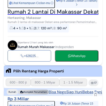
Rp 9 Jutaan (Tenor 15 Tahun)
Lihat Kemampuan Cicilan-mu
ⓘ
Rp
Rumah 2 Lantai Di Makassar Dekat A
Hertasning, Makassar
Rumah 2 lantai di makassar Dekat area perlantoran Pemerintahan
Cek segera rumah 2 lantai yang asri ini, dijual dengan
4 + 1
3 + 1
2
LT
:
120 m²
LB
:
90 m²
pemandangan indah yang mena...
Diperbarui 2 hari yang lalu oleh
Rumah Murah Makassar
Independen
+628225...
WhatsApp
Pilih Rentang Harga Properti
600 - 800 jt
800 - 1 Milyar
1 - 1.5 Milyar
17
Bisa Nego
Siap Huni
Bebas Banjir
Rumah
Komplek Perumahan
Rp 3 Miliar
Rp 18 Jutaan (Tenor 15
Rp