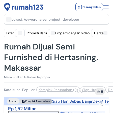
Pasang Iklan
Lokasi, keyword, area, project, developer
Filter
Properti Baru
Properti dengan video
Harga
Rumah Dijual Semi
Furnished di Hertasning,
Makassar
Menampilkan 1-14 dari 14 properti
Kata Kunci Populer
|
Komplek Perumahan (9)
Siap Huni (7)
De
11
Siap Huni
Bebas Banjir
Dekat Tem
Rumah
Komplek Perumahan
Rp 1,52 Miliar