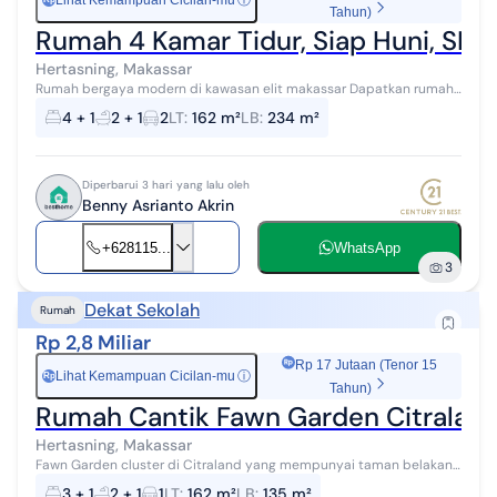
Lihat Kemampuan Cicilan-mu
ⓘ
Tahun)
Rumah 4 Kamar Tidur, Siap Huni, SHM,
Hertasning, Makassar
Rumah bergaya modern di kawasan elit makassar Dapatkan rumah
2 lantai yang nyaman ini, dijual dengan pemandangan indah yang
4 + 1
2 + 1
2
LT
:
162 m²
LB
:
234 m²
menambah nilai esteti...
Diperbarui 3 hari yang lalu oleh
Benny Asrianto Akrin
+628115...
WhatsApp
3
Dekat Sekolah
Rumah
Rp 2,8 Miliar
Rp 17 Jutaan (Tenor 15
Lihat Kemampuan Cicilan-mu
ⓘ
Rp
Tahun)
Rumah Cantik Fawn Garden Citralan
Hertasning, Makassar
Fawn Garden cluster di Citraland yang mempunyai taman belakang
rumah, dan jalan setapak, sangat nyaman bagi penghuni rumah
3 + 1
2 + 1
1
LT
:
162 m²
LB
:
135 m²