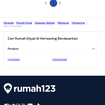
1
Beranda
/
Rumah Dijual
/
Sulawesi Selatan
/
Makassar
/
Hertasning
/
Semi Furnished
Cari Rumah Dijual di Hertasning Berdasarkan
Perabot
Furnished
Unfurnished