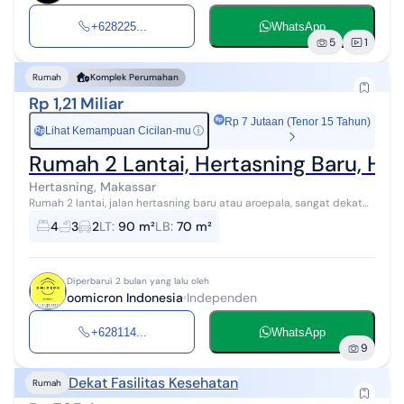
+628225...
WhatsApp
5
1
Rumah
Komplek Perumahan
Rp 1,21 Miliar
Rp 7 Jutaan (Tenor 15 Tahun)
Lihat Kemampuan Cicilan-mu
ⓘ
Rp
Rumah 2 Lantai, Hertasning Baru, Har
Hertasning, Makassar
Rumah 2 lantai, jalan hertasning baru atau aroepala, sangat dekat
ke mana mana, berada dalam cluster hunian Orchard. Modern
4
3
2
LT
:
90 m²
LB
:
70 m²
estate. Sangat bagus un...
Diperbarui 2 bulan yang lalu oleh
oomicron Indonesia
Independen
+628114...
WhatsApp
9
Dekat Fasilitas Kesehatan
Rumah