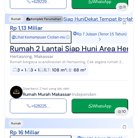
+628229...
WhatsApp
11
Siap Huni
Dekat Tempat Ibadah
Rumah
Komplek Perumahan
Rp 1,13 Miliar
Rp 7 Jutaan (Tenor 15 Tahun)
Lihat Kemampuan Cicilan-mu
ⓘ
Rp
Rumah 2 Lantai Siap Huni Area Hert
Hertasning, Makassar
Rumah bergaya scandinavian di Hertasning. Cek segera rumah 2
lantai yang modern ini, dijual dengan pemandangan indah yang
3 + 1
3 + 1
1
LT
:
108 m²
LB
:
68 m²
menambah nilai estetika...
Diperbarui 2 hari yang lalu oleh
Rumah Murah Makassar
Independen
+628225...
WhatsApp
10
Rumah
Rp 16 Miliar