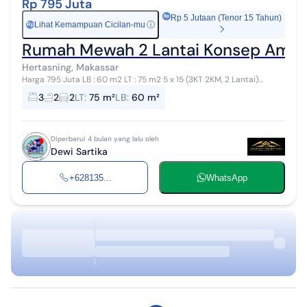
Rp 795 Juta
Rp 5 Jutaan (Tenor 15 Tahun)
Lihat Kemampuan Cicilan-mu
ⓘ
Rp
Rumah Mewah 2 Lantai Konsep Ameri
Hertasning, Makassar
Harga 795 Juta LB : 60 m2 LT : 75 m2 5 x 15 (3KT 2KM, 2 Lantai)
Dilengkapi Kitchen & Kelebihan Tanah Luas. Special Promo : ✅ Free
3
2
2
LT
:
75 m²
LB
:
60 m²
Tandon dan ...
Diperbarui 4 bulan yang lalu oleh
Dewi Sartika
+628135...
WhatsApp