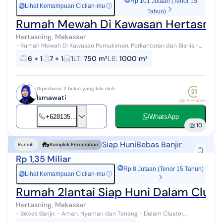
Rp 101 Jutaan (Tenor 15
Lihat Kemampuan Cicilan-mu
ⓘ
Rp
Tahun)
Rumah Mewah Di Kawasan Hertasning
Hertasning, Makassar
- Rumah Mewah Di Kawasan Pemukiman, Perkantoran dan Bisnis -
Jalan Poros - Cocok Untuk Rumah Tinggal, Cafe, Resto #173514
6 + 1
7 + 1
1
LT
:
750 m²
LB
:
1000 m²
Diperbarui 2 bulan yang lalu oleh
Ismawati
+628135...
WhatsApp
10
Siap Huni
Bebas Banjir
Rumah
Komplek Perumahan
Rp 1,35 Miliar
Rp 8 Jutaan (Tenor 15 Tahun)
Lihat Kemampuan Cicilan-mu
ⓘ
Rp
Rumah 2lantai Siap Huni Dalam Clust
Hertasning, Makassar
- Bebas Banjir. - Aman, Nyaman dan Tenang - Dalam Cluster,
Sekurity 24 Jam - Siap Huni, Minim Renov - Bangunan 2 Lantai Full -