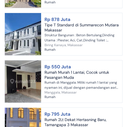
Rumah
& Semi Solid Engine...
Rp 878 Juta
Tipe T Standard di Summarecon Mutiara
Makassar
Struktur Bangunan : Beton Bertulang,Dinding
Utama : Plester, Aci, Cat,Dinding Toilet :
Biring Kanaya, Makassar
Keramik,Lantai : Utama : Keramik,Lantai Toilet :
Rumah
K...
Rp 550 Juta
Rumah Murah 1 Lantai, Cocok untuk
Pasangan Muda
Rumah di Manggala. Miliki rumah 1 lantai yang
nyaman ini, dijual dengan pemandangan asri
Manggala, Makassar
yang menambah nilai estetika di lingkungan
Rumah
hunian. Rumah...
Rp 795 Juta
Rumah 2Lt Dekat Hertasning Baru,
Tamangapa 3 Makassar