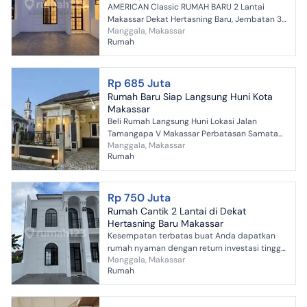
AMERICAN Classic RUMAH BARU 2 Lantai
Makassar Dekat Hertasning Baru, Jembatan 3
Manggala, Makassar
Luas Tanah 75m² Luas Bangunan 60m² Kamar
Rumah
Tidur 3, Kamar Mandi ...
Rp 685 Juta
Rumah Baru Siap Langsung Huni Kota
Makassar
Beli Rumah Langsung Huni Lokasi Jalan
Tamangapa V Makassar Perbatasan Samata
Manggala, Makassar
Gowa, Dekat Hertasning Baru Ukuran 6x15
Rumah
Kamar Tidur 3 Kamar Mandi ...
Rp 750 Juta
Rumah Cantik 2 Lantai di Dekat
Hertasning Baru Makassar
Kesempatan terbatas buat Anda dapatkan
rumah nyaman dengan return investasi tinggi
Manggala, Makassar
di Manggala, Makassar. Rumah ini menawarkan
Rumah
kelengkapan fasilit...