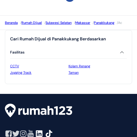
Beranda
/
Rumah Dijual
/
Sulawesi Selatan
/
Makassar
/
Panakkukang
/
Ac
Cari Rumah Dijual di Panakkukang Berdasarkan
Fasilitas
CCTV
Kolam Renang
Jogging Track
Taman