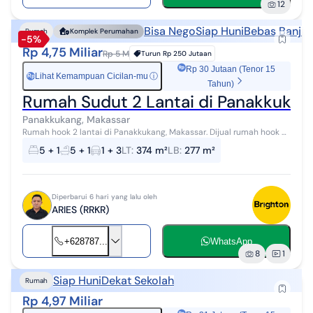
12
Bisa Nego
Siap Huni
Bebas Banjir
Rumah
Komplek Perumahan
-5%
Rp 4,75 Miliar
Rp 5 M
Turun
Rp 250 Jutaan
Rp 30 Jutaan (Tenor 15
Lihat Kemampuan Cicilan-mu
ⓘ
Rp
Tahun)
Rumah Sudut 2 Lantai di Panakkuka
Panakkukang, Makassar
Rumah hook 2 lantai di Panakkukang, Makassar. Dijual rumah hook di
wilayah yang nyaman dengan pemandangan perkotaan. Properti 2
5 + 1
5 + 1
1 + 3
LT
:
374 m²
LB
:
277 m²
lantai bergaya min...
Diperbarui 6 hari yang lalu oleh
ARIES (RRKR)
+628787...
WhatsApp
8
1
Siap Huni
Dekat Sekolah
Rumah
Rp 4,97 Miliar