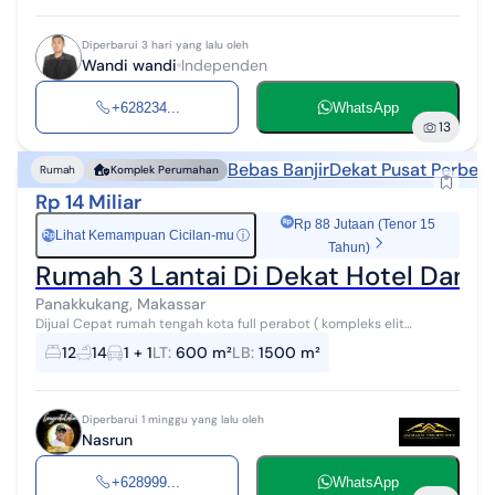
Diperbarui 3 hari yang lalu oleh
Wandi wandi
Independen
+628234...
WhatsApp
13
Bebas Banjir
Dekat Pusat Perbela
Rumah
Komplek Perumahan
Rp 14 Miliar
Rp 88 Jutaan (Tenor 15
Lihat Kemampuan Cicilan-mu
ⓘ
Rp
Tahun)
Rumah 3 Lantai Di Dekat Hotel Dan 
Panakkukang, Makassar
Dijual Cepat rumah tengah kota full perabot ( kompleks elit
bergengsi), dekat mall panakkukang. Deskripsi : - Luas tanah 600
12
14
1 + 1
LT
:
600 m²
LB
:
1500 m²
M² - Luas bangunan...
Diperbarui 1 minggu yang lalu oleh
Nasrun
+628999...
WhatsApp