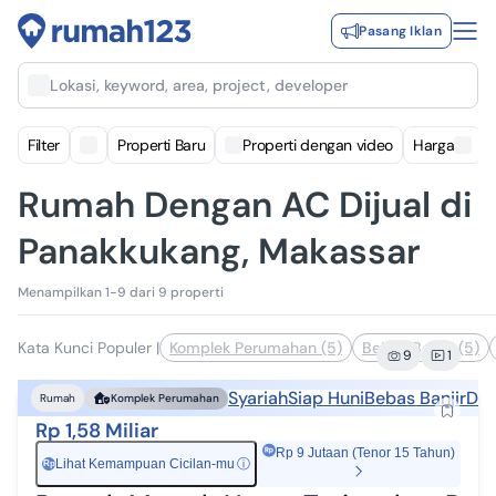
Pasang Iklan
Lokasi, keyword, area, project, developer
Filter
Properti Baru
Properti dengan video
Harga
Rumah Dengan AC Dijual di
Panakkukang, Makassar
Menampilkan 1-9 dari 9 properti
Kata Kunci Populer
|
Komplek Perumahan (5)
Bebas Banjir (5)
9
1
Syariah
Siap Huni
Bebas Banjir
Dek
Rumah
Komplek Perumahan
Rp 1,58 Miliar
Rp 9 Jutaan (Tenor 15 Tahun)
Lihat Kemampuan Cicilan-mu
ⓘ
Rp