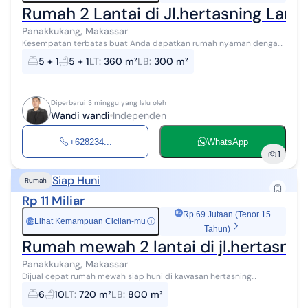
Rumah 2 Lantai di Jl.hertasning Lam
Panakkukang, Makassar
Kesempatan terbatas buat Anda dapatkan rumah nyaman dengan
return investasi tinggi di Panakkukang, Makassar. Rumah ini
5 + 1
5 + 1
LT
:
360 m²
LB
:
300 m²
menawarkan lokasi yang stra...
Diperbarui 3 minggu yang lalu oleh
Wandi wandi
Independen
+628234...
WhatsApp
1
Siap Huni
Rumah
Rp 11 Miliar
Rp 69 Jutaan (Tenor 15
Lihat Kemampuan Cicilan-mu
ⓘ
Rp
Tahun)
Rumah mewah 2 lantai di jl.hertasni
Panakkukang, Makassar
Dijual cepat rumah mewah siap huni di kawasan hertasning
makassar dekat dari jl.pettarani dan panakkukang kondisi terawat
6
10
LT
:
720 m²
LB
:
800 m²