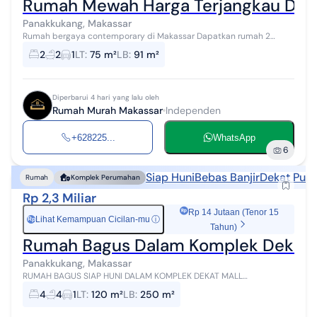
Rumah Mewah Harga Terjangkau Dim
Panakkukang, Makassar
Rumah bergaya contemporary di Makassar Dapatkan rumah 2
lantai yang nyaman ini, dijual dengan pemandangan indah yang
2
2
1
LT
:
75 m²
LB
:
91 m²
menambah nilai estetika di l...
Diperbarui 4 hari yang lalu oleh
Rumah Murah Makassar
Independen
+628225...
WhatsApp
6
Siap Huni
Bebas Banjir
Dekat Pusa
Rumah
Komplek Perumahan
Rp 2,3 Miliar
Rp 14 Jutaan (Tenor 15
Lihat Kemampuan Cicilan-mu
ⓘ
Rp
Tahun)
Rumah Bagus Dalam Komplek Dekat 
Panakkukang, Makassar
RUMAH BAGUS SIAP HUNI DALAM KOMPLEK DEKAT MALL
PANAKKUKANG MAKASSAR SULAWESI SELATAN Luas Tanah 120 m²
4
4
1
LT
:
120 m²
LB
:
250 m²
Luas Bangunan 250 m² Bangunan 2 Lantai Ha...