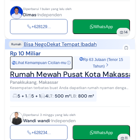
Diperbarui 1 bulan yang lalu oleh
Dimas
Independen
+628129...
WhatsApp
14
Bisa Nego
Dekat Tempat Ibadah
Rumah
Rp 10 Miliar
Rp 63 Jutaan (Tenor 15
Lihat Kemampuan Cicilan-mu
ⓘ
Rp
Tahun)
Rumah Mewah Pusat Kota Makassar F
Panakkukang, Makassar
Kesempatan terbatas buat Anda dapatkan rumah nyaman dengan
return investasi tinggi di Panakkukang, Makassar.!! Rumah ini
5 + 1
5 + 1
4
LT
:
500 m²
LB
:
800 m²
menawarkan lokasi yang st...
Diperbarui 3 minggu yang lalu oleh
Wandi wandi
Independen
+628234...
WhatsApp
11