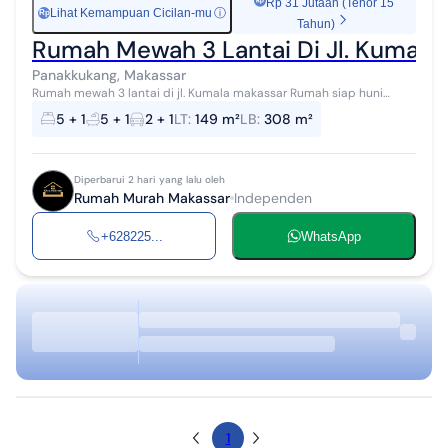
Rp 31 Jutaan (Tenor 15
Lihat Kemampuan Cicilan-mu
ⓘ
Rp
Tahun)
Rumah Mewah 3 Lantai Di Jl. Kumala
Panakkukang, Makassar
Rumah mewah 3 lantai di jl. Kumala makassar Rumah siap huni
tengah kota Makassar, Rumah klasik modern Di kota makassar
5 + 1
5 + 1
2 + 1
LT
:
149 m²
LB
:
308 m²
Rumah di jual cepat rumah d...
Diperbarui 2 hari yang lalu oleh
Rumah Murah Makassar
Independen
+628225...
WhatsApp
1