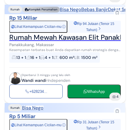
Bisa Nego
Bebas Banjir
Dekat Sek
Rumah
Komplek Perumahan
Rp 15 Miliar
Rp 94 Jutaan (Tenor 15
Lihat Kemampuan Cicilan-mu
ⓘ
Rp
Tahun)
Rumah Mewah Kawasan Elit Panakku
Panakkukang, Makassar
Kesempatan terbatas buat Anda dapatkan rumah strategis dengan
return investasi tinggi di Panakkukang, Makassar. Rumah ini
13 + 1
16 + 1
4 + 1
LT
:
600 m²
LB
:
1500 m²
menawarkan lokasi yang s...
Diperbarui 3 minggu yang lalu oleh
Wandi wandi
Independen
+628234...
WhatsApp
4
Bisa Nego
Rumah
Rp 5 Miliar
Rp 31 Jutaan (Tenor 15
Lihat Kemampuan Cicilan-mu
ⓘ
Rp
Tahun)